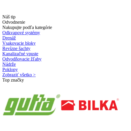
Náš tip
Odvodnenie
Nakupujte podľa kategórie
Odkvapové systémy
Drenáž
Vsakovacie bloky
Revízne šachty
Kanalizačné vpuste
Odvodňovacie žľaby
Nádrže
Poklopy
Zobraziť všetko >
Top značky