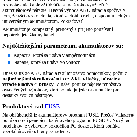
rozmotávanie káblov? Obráťte sa na široko využiteľné
akumulátorové náradie. Hlavná výhoda AKU náradia spočíva v
tom, že všetky zariadenia, ktoré sa doňho radia, disponujú jedným
univerzálnym akumulátorom.
Pokračovať
Akumulátor je kompaktný, prenosný a pri jeho používaní
nepotrebujete žiadny kábel.
Najdôležitejšími parametrami akumulátorov sú:
Kapacita, ktorá sa udáva v ampérhodinách
Napätie, ktoré sa udáva vo voltoch
Dnes sa už do AKU náradia radí množstvo pomocníkov, počnúc
najbežnejšími skrutkovačmi
, cez
AKU vŕtačky
,
búracie
a
vŕtacie kladivá
či
brúsky
. V našej ponuke nájdete množstvo
osvedčených výrobcov, ktorí ponúkajú jeden akumulátor pre
desiatky svojich nástrojov.
Produktový rad
FUSE
Najobľúbenejší je akumulátorový program FUSE. Prečo? Villager®
ponúka novú generáciu batériového programu FUSE™. Nový rad
produktov je vybavený pokročilou PC doskou, ktorá ponúka
vysokú úroveň ochrany zariadenia.