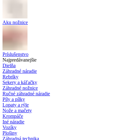
Aku nožnice
Príslušenstvo
Najpredávanejšie
Dielňa
Záhradné náradie
Rebríky
Sekery a káľačky
Záhradné nožnice
Ručné záhradné náradie
Píly a pílky
Lopaty a rýle
Nože a mačety
Krompáče
Iné náradie
Vozíky
Plošiny
Záhradná technika