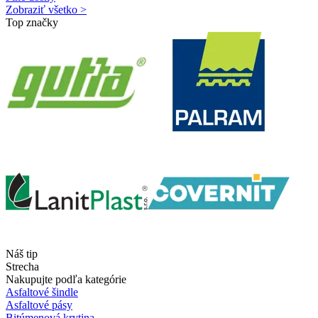
Zobraziť všetko >
Top značky
Náš tip
Strecha
Nakupujte podľa kategórie
Asfaltové šindle
Asfaltové pásy
Bitúmenová krytina