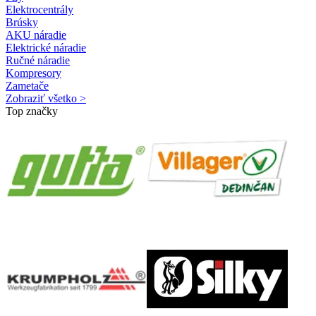
Elektrocentrály
Brúsky
AKU náradie
Elektrické náradie
Ručné náradie
Kompresory
Zametače
Zobraziť všetko >
Top značky