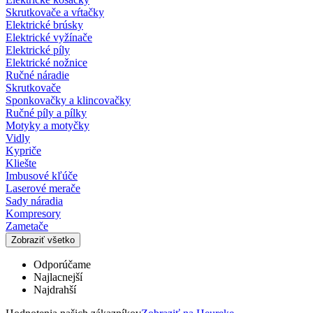
Skrutkovače a vŕtačky
Elektrické brúsky
Elektrické vyžínače
Elektrické píly
Elektrické nožnice
Ručné náradie
Skrutkovače
Sponkovačky a klincovačky
Ručné píly a pílky
Motyky a motyčky
Vidly
Kypriče
Kliešte
Imbusové kľúče
Laserové merače
Sady náradia
Kompresory
Zametače
Zobraziť všetko
Odporúčame
Najlacnejší
Najdrahší