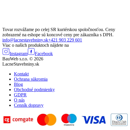
Tovar rozvážame po celej SR kuriérskou spoločnosťou. Ceny
zobrazené na eshope sú koncové ceny pre zákazníka s DPH.
info@lacnestavebniny.sk
+421 903 229 601
Viac o našich produktoch nájdete na
Instagram
Facebook
BauWeb s.r.o. © 2026
LacneStavebniny.sk
Kontakt
Ochrana súkromia
Blog
Obchodné podmienky
GDPR
O nás
Cenník dopravy