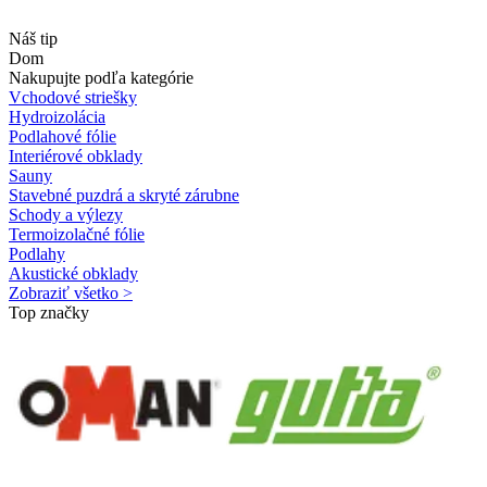
Náš tip
Dom
Nakupujte podľa kategórie
Vchodové striešky
Hydroizolácia
Podlahové fólie
Interiérové obklady
Sauny
Stavebné puzdrá a skryté zárubne
Schody a výlezy
Termoizolačné fólie
Podlahy
Akustické obklady
Zobraziť všetko >
Top značky