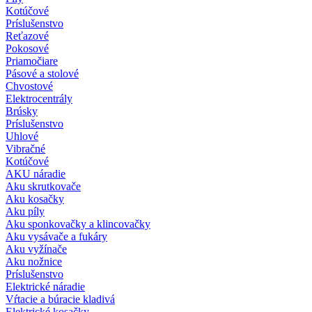
Kotúčové
Príslušenstvo
Reťazové
Pokosové
Priamočiare
Pásové a stolové
Chvostové
Elektrocentrály
Brúsky
Príslušenstvo
Uhlové
Vibračné
Kotúčové
AKU náradie
Aku skrutkovače
Aku kosačky
Aku píly
Aku sponkovačky a klincovačky
Aku vysávače a fukáry
Aku vyžínače
Aku nožnice
Príslušenstvo
Elektrické náradie
Vŕtacie a búracie kladivá
Elektrické kosačky