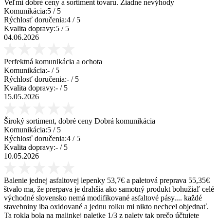
Veľmi dobré ceny a sortiment tovaru. Žiadne nevýhody
Komunikácia:
5
/ 5
Rýchlosť doručenia:
4
/ 5
Kvalita dopravy:
5
/ 5
04.06.2026
Perfektná komunikácia a ochota
Komunikácia:
-
/ 5
Rýchlosť doručenia:
-
/ 5
Kvalita dopravy:
-
/ 5
15.05.2026
Široký sortiment, dobré ceny Dobrá komunikácia
Komunikácia:
5
/ 5
Rýchlosť doručenia:
4
/ 5
Kvalita dopravy:
-
/ 5
10.05.2026
Balenie jednej asfaltovej lepenky 53,7€ a paletová preprava 55,35€
štvalo ma, že prerpava je drahšia ako samotný produkt bohužiaľ celé
východné slovensko nemá modifikované asfaltové pásy.... každé
stavebniny iba oxidované a jednu rolku mi nikto nechcel objednať.
Ta rokla bola na malinkej paletke 1/3 z palety tak prečo účtujete