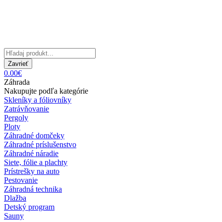
Zavrieť
0.00€
Záhrada
Nakupujte podľa kategórie
Skleníky a fóliovníky
Zatrávňovanie
Pergoly
Ploty
Záhradné domčeky
Záhradné príslušenstvo
Záhradné náradie
Siete, fólie a plachty
Prístrešky na auto
Pestovanie
Záhradná technika
Dlažba
Detský program
Sauny