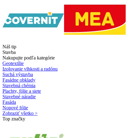
Náš tip
Stavba
Nakupujte podľa kategórie
Geotextílie
Izolovanie vlhkosti a radónu
Suchá výstavba
Fasádne obklady
Stavebná chémia
Plachty, fólie a siete
Stavebné náradie
Fasáda
Nopové fólie
Zobraziť všetko >
Top značky