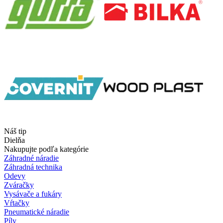
Náš tip
Dielňa
Nakupujte podľa kategórie
Záhradné náradie
Záhradná technika
Odevy
Zváračky
Vysávače a fukáry
Vŕtačky
Pneumatické náradie
Píly