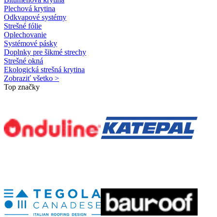
Plechová krytina
Odkvapové systémy
Strešné fólie
Oplechovanie
Systémové pásky
Doplnky pre šikmé strechy
Strešné okná
Ekologická strešná krytina
Zobraziť všetko >
Top značky