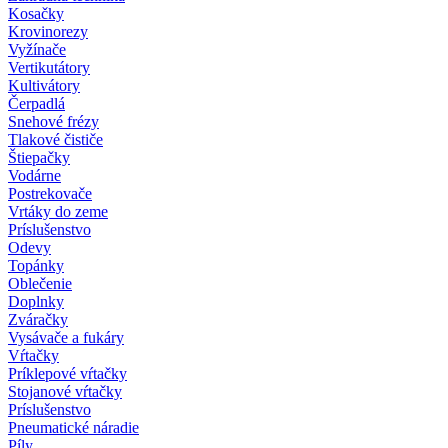
Kosačky
Krovinorezy
Vyžínače
Vertikutátory
Kultivátory
Čerpadlá
Snehové frézy
Tlakové čističe
Štiepačky
Vodárne
Postrekovače
Vrtáky do zeme
Príslušenstvo
Odevy
Topánky
Oblečenie
Doplnky
Zváračky
Vysávače a fukáry
Vŕtačky
Príklepové vŕtačky
Stojanové vŕtačky
Príslušenstvo
Pneumatické náradie
Píly