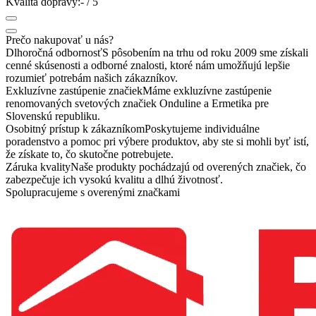
Kvalita dopravy:
-
/ 5
Prečo nakupovať u nás?
Dlhoročná odbornosť
S pôsobením na trhu od roku 2009 sme získali
cenné skúsenosti a odborné znalosti, ktoré nám umožňujú lepšie
rozumieť potrebám našich zákazníkov.
Exkluzívne zastúpenie značiek
Máme exkluzívne zastúpenie
renomovaných svetových značiek Onduline a Ermetika pre
Slovenskú republiku.
Osobitný prístup k zákazníkom
Poskytujeme individuálne
poradenstvo a pomoc pri výbere produktov, aby ste si mohli byť istí,
že získate to, čo skutočne potrebujete.
Záruka kvality
Naše produkty pochádzajú od overených značiek, čo
zabezpečuje ich vysokú kvalitu a dlhú životnosť.
Spolupracujeme s overenými značkami