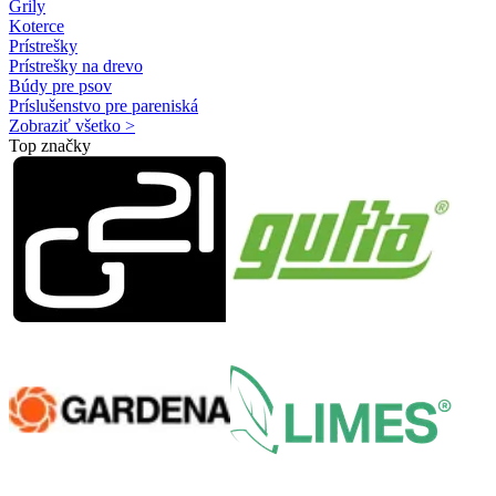
Grily
Koterce
Prístrešky
Prístrešky na drevo
Búdy pre psov
Príslušenstvo pre pareniská
Zobraziť všetko >
Top značky