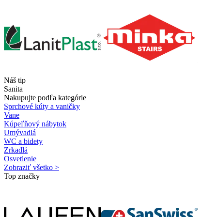
Náš tip
Sanita
Nakupujte podľa kategórie
Sprchové kúty a vaničky
Vane
Kúpeľňový nábytok
Umývadlá
WC a bidety
Zrkadlá
Osvetlenie
Zobraziť všetko >
Top značky