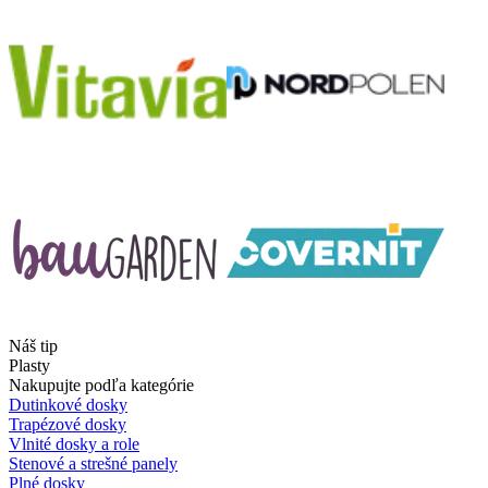
Náš tip
Plasty
Nakupujte podľa kategórie
Dutinkové dosky
Trapézové dosky
Vlnité dosky a role
Stenové a strešné panely
Plné dosky