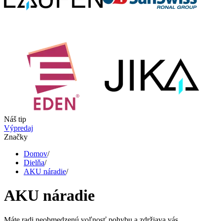
Náš tip
Výpredaj
Značky
Domov
/
Dielňa
/
AKU náradie
/
AKU náradie
Máte radi neobmedzenú voľnosť pohybu a zdržiava vás