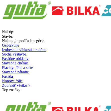
Náš tip
Stavba
Nakupujte podľa kategórie
Geotextílie
Izolovanie vlhkosti a radónu
Suchá výstavba
Fasádne obklady
Stavebná chémia
Plachty, fólie a siete
Stavebné náradie
Fasáda
Nopové fólie
Zobraziť všetko >
Top značky