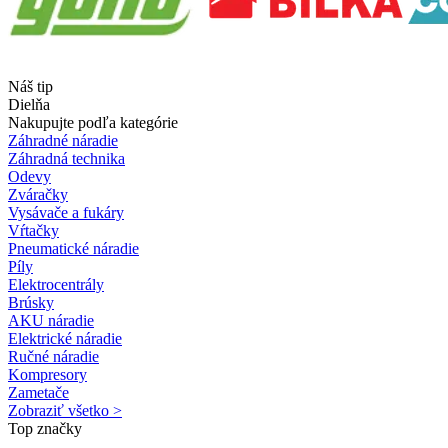
Náš tip
Dielňa
Nakupujte podľa kategórie
Záhradné náradie
Záhradná technika
Odevy
Zváračky
Vysávače a fukáry
Vŕtačky
Pneumatické náradie
Píly
Elektrocentrály
Brúsky
AKU náradie
Elektrické náradie
Ručné náradie
Kompresory
Zametače
Zobraziť všetko >
Top značky