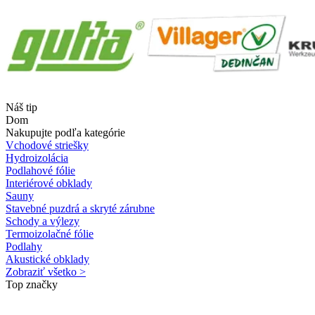
Náš tip
Dom
Nakupujte podľa kategórie
Vchodové striešky
Hydroizolácia
Podlahové fólie
Interiérové obklady
Sauny
Stavebné puzdrá a skryté zárubne
Schody a výlezy
Termoizolačné fólie
Podlahy
Akustické obklady
Zobraziť všetko >
Top značky