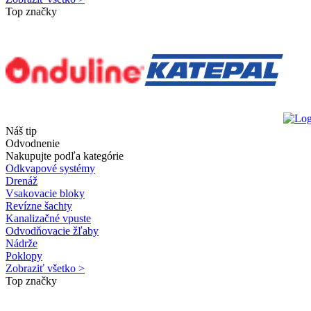
Top značky
Náš tip
Odvodnenie
Nakupujte podľa kategórie
Odkvapové systémy
Drenáž
Vsakovacie bloky
Revízne šachty
Kanalizačné vpuste
Odvodňovacie žľaby
Nádrže
Poklopy
Zobraziť všetko >
Top značky