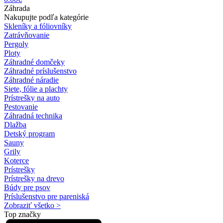
Záhrada
Nakupujte podľa kategórie
Skleníky a fóliovníky
Zatrávňovanie
Pergoly
Ploty
Záhradné domčeky
Záhradné príslušenstvo
Záhradné náradie
Siete, fólie a plachty
Prístrešky na auto
Pestovanie
Záhradná technika
Dlažba
Detský program
Sauny
Grily
Koterce
Prístrešky
Prístrešky na drevo
Búdy pre psov
Príslušenstvo pre pareniská
Zobraziť všetko >
Top značky