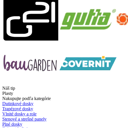
Náš tip
Plasty
Nakupujte podľa kategórie
Dutinkové dosky
Trapézové dosky
Vlnité dosky a role
Stenové a strešné panely
Plné dosky