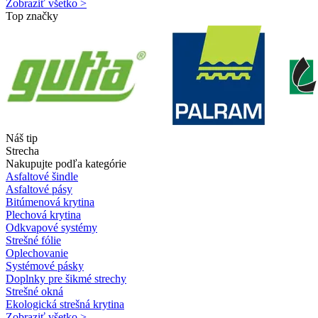
Zobraziť všetko >
Top značky
Náš tip
Strecha
Nakupujte podľa kategórie
Asfaltové šindle
Asfaltové pásy
Bitúmenová krytina
Plechová krytina
Odkvapové systémy
Strešné fólie
Oplechovanie
Systémové pásky
Doplnky pre šikmé strechy
Strešné okná
Ekologická strešná krytina
Zobraziť všetko >