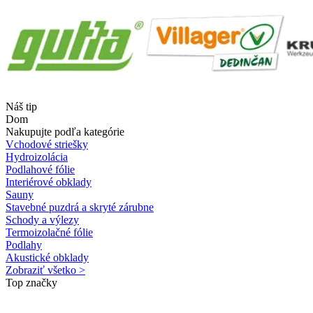
Náš tip
Dom
Nakupujte podľa kategórie
Vchodové striešky
Hydroizolácia
Podlahové fólie
Interiérové obklady
Sauny
Stavebné puzdrá a skryté zárubne
Schody a výlezy
Termoizolačné fólie
Podlahy
Akustické obklady
Zobraziť všetko >
Top značky