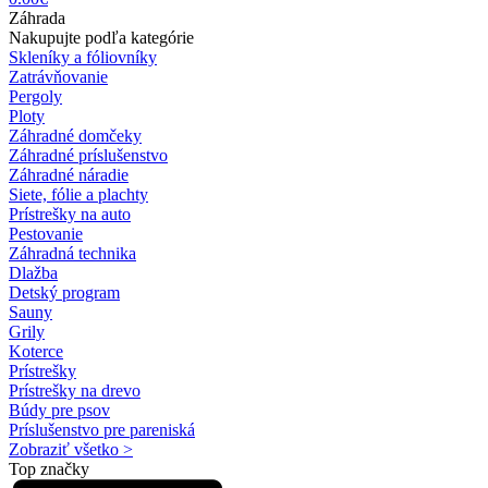
Záhrada
Nakupujte podľa kategórie
Skleníky a fóliovníky
Zatrávňovanie
Pergoly
Ploty
Záhradné domčeky
Záhradné príslušenstvo
Záhradné náradie
Siete, fólie a plachty
Prístrešky na auto
Pestovanie
Záhradná technika
Dlažba
Detský program
Sauny
Grily
Koterce
Prístrešky
Prístrešky na drevo
Búdy pre psov
Príslušenstvo pre pareniská
Zobraziť všetko >
Top značky