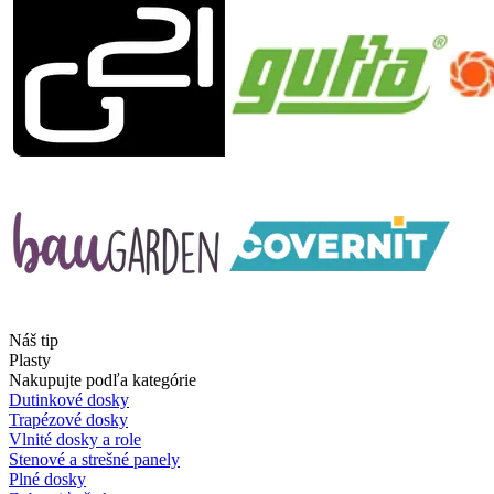
Náš tip
Plasty
Nakupujte podľa kategórie
Dutinkové dosky
Trapézové dosky
Vlnité dosky a role
Stenové a strešné panely
Plné dosky