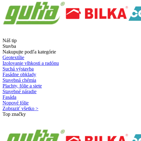
Náš tip
Stavba
Nakupujte podľa kategórie
Geotextílie
Izolovanie vlhkosti a radónu
Suchá výstavba
Fasádne obklady
Stavebná chémia
Plachty, fólie a siete
Stavebné náradie
Fasáda
Nopové fólie
Zobraziť všetko >
Top značky