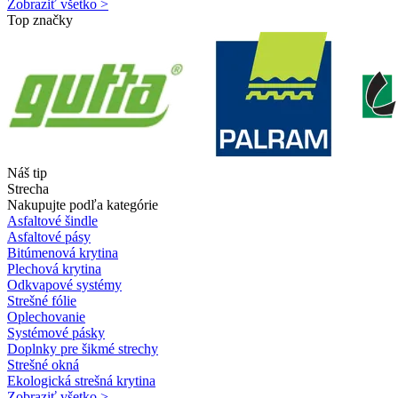
Zobraziť všetko >
Top značky
Náš tip
Strecha
Nakupujte podľa kategórie
Asfaltové šindle
Asfaltové pásy
Bitúmenová krytina
Plechová krytina
Odkvapové systémy
Strešné fólie
Oplechovanie
Systémové pásky
Doplnky pre šikmé strechy
Strešné okná
Ekologická strešná krytina
Zobraziť všetko >