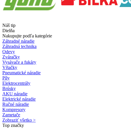
Náš tip
Dielňa
Nakupujte podľa kategórie
Záhradné náradie
Záhradná technika
Odevy
Zváračky
Vysávače a fukáry
Vŕtačky
Pneumatické náradie
Píly
Elektrocentrály
Brúsky
AKU náradie
Elektrické náradie
Ručné náradie
Kompresory
Zametače
Zobraziť všetko >
Top značky