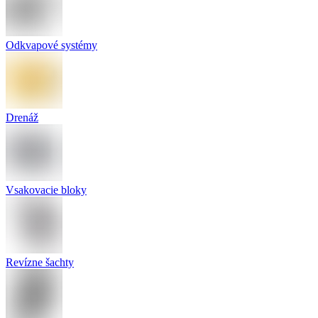
Odkvapové systémy
Drenáž
Vsakovacie bloky
Revízne šachty