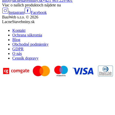
info@lacnestavebniny.sk
+421 903 229 601
Viac o našich produktoch nájdete na
Instagram
Facebook
BauWeb s.r.o. © 2026
LacneStavebniny.sk
Kontakt
Ochrana súkromia
Blog
Obchodné podmienky
GDPR
O nás
Cenník dopravy