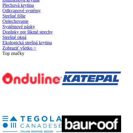
Plechová krytina
Odkvapové systémy
Strešné fólie
Oplechovanie
Systémové pásky
Doplnky pre šikmé strechy
Strešné okná
Ekologická strešná krytina
Zobraziť všetko >
Top značky