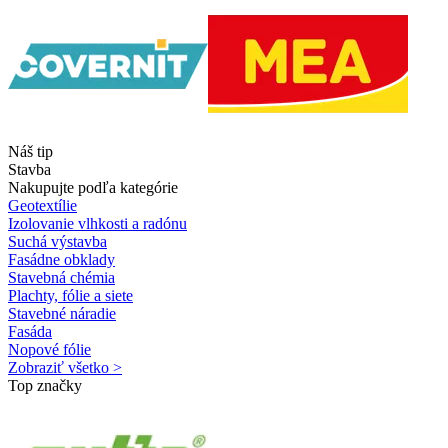
Náš tip
Stavba
Nakupujte podľa kategórie
Geotextílie
Izolovanie vlhkosti a radónu
Suchá výstavba
Fasádne obklady
Stavebná chémia
Plachty, fólie a siete
Stavebné náradie
Fasáda
Nopové fólie
Zobraziť všetko >
Top značky