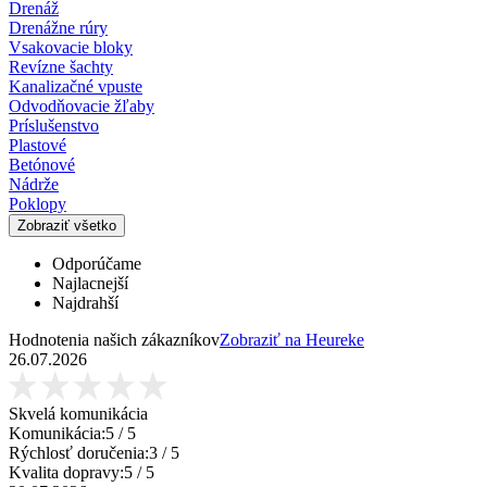
Drenáž
Drenážne rúry
Vsakovacie bloky
Revízne šachty
Kanalizačné vpuste
Odvodňovacie žľaby
Príslušenstvo
Plastové
Betónové
Nádrže
Poklopy
Zobraziť všetko
Odporúčame
Najlacnejší
Najdrahší
Hodnotenia našich zákazníkov
Zobraziť na Heureke
26.07.2026
Skvelá komunikácia
Komunikácia:
5
/ 5
Rýchlosť doručenia:
3
/ 5
Kvalita dopravy:
5
/ 5