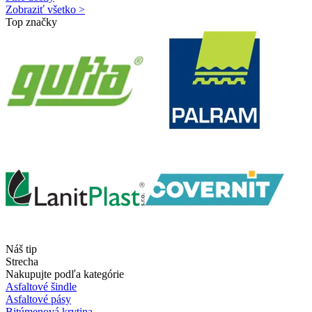
Zobraziť všetko >
Top značky
Náš tip
Strecha
Nakupujte podľa kategórie
Asfaltové šindle
Asfaltové pásy
Bitúmenová krytina