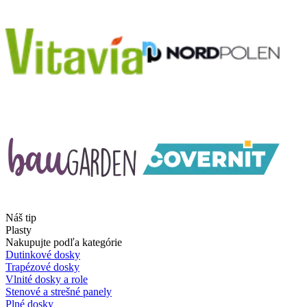
Náš tip
Plasty
Nakupujte podľa kategórie
Dutinkové dosky
Trapézové dosky
Vlnité dosky a role
Stenové a strešné panely
Plné dosky