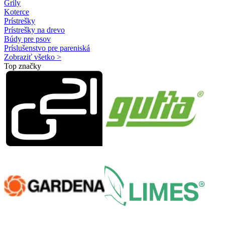
Grily
Koterce
Prístrešky
Prístrešky na drevo
Búdy pre psov
Príslušenstvo pre pareniská
Zobraziť všetko >
Top značky