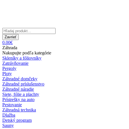
Zavrieť
0.00€
Záhrada
Nakupujte podľa kategórie
Skleníky a fóliovníky
Zatrávňovanie
Pergoly
Ploty
Záhradné domčeky
Záhradné príslušenstvo
Záhradné náradie
Siete, fólie a plachty
Prístrešky na auto
Pestovanie
Záhradná technika
Dlažba
Detský program
Sauny