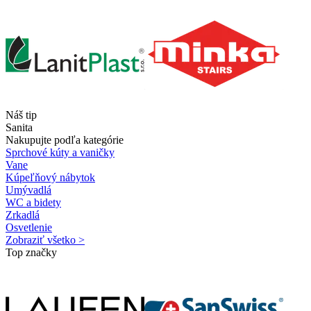
Náš tip
Sanita
Nakupujte podľa kategórie
Sprchové kúty a vaničky
Vane
Kúpeľňový nábytok
Umývadlá
WC a bidety
Zrkadlá
Osvetlenie
Zobraziť všetko >
Top značky