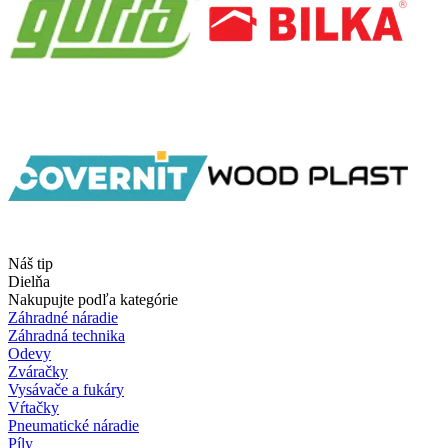
Náš tip
Dielňa
Nakupujte podľa kategórie
Záhradné náradie
Záhradná technika
Odevy
Zváračky
Vysávače a fukáry
Vŕtačky
Pneumatické náradie
Píly