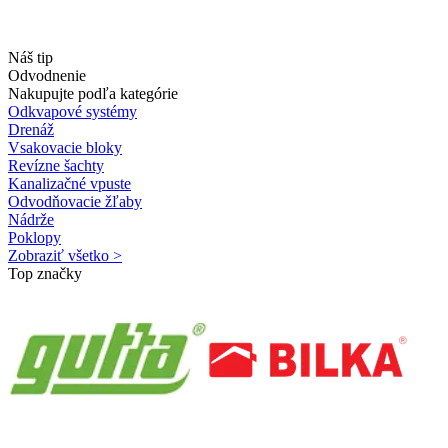
Náš tip
Odvodnenie
Nakupujte podľa kategórie
Odkvapové systémy
Drenáž
Vsakovacie bloky
Revízne šachty
Kanalizačné vpuste
Odvodňovacie žľaby
Nádrže
Poklopy
Zobraziť všetko >
Top značky