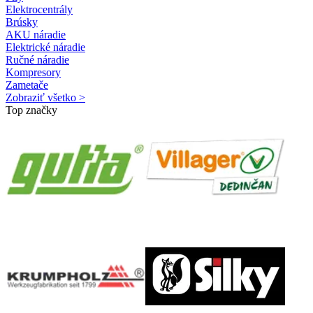
Elektrocentrály
Brúsky
AKU náradie
Elektrické náradie
Ručné náradie
Kompresory
Zametače
Zobraziť všetko >
Top značky