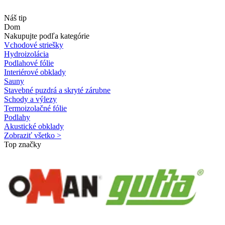
Náš tip
Dom
Nakupujte podľa kategórie
Vchodové striešky
Hydroizolácia
Podlahové fólie
Interiérové obklady
Sauny
Stavebné puzdrá a skryté zárubne
Schody a výlezy
Termoizolačné fólie
Podlahy
Akustické obklady
Zobraziť všetko >
Top značky