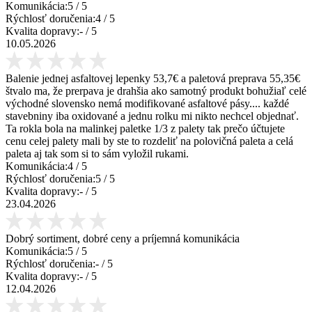
Komunikácia:
5
/ 5
Rýchlosť doručenia:
4
/ 5
Kvalita dopravy:
-
/ 5
10.05.2026
Balenie jednej asfaltovej lepenky 53,7€ a paletová preprava 55,35€
štvalo ma, že prerpava je drahšia ako samotný produkt bohužiaľ celé
východné slovensko nemá modifikované asfaltové pásy.... každé
stavebniny iba oxidované a jednu rolku mi nikto nechcel objednať.
Ta rokla bola na malinkej paletke 1/3 z palety tak prečo účtujete
cenu celej palety mali by ste to rozdeliť na polovičná paleta a celá
paleta aj tak som si to sám vyložil rukami.
Komunikácia:
4
/ 5
Rýchlosť doručenia:
5
/ 5
Kvalita dopravy:
-
/ 5
23.04.2026
Dobrý sortiment, dobré ceny a príjemná komunikácia
Komunikácia:
5
/ 5
Rýchlosť doručenia:
-
/ 5
Kvalita dopravy:
-
/ 5
12.04.2026