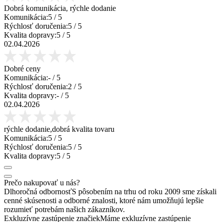
Dobrá komunikácia, rýchle dodanie
Komunikácia:
5
/ 5
Rýchlosť doručenia:
5
/ 5
Kvalita dopravy:
5
/ 5
02.04.2026
Dobré ceny
Komunikácia:
-
/ 5
Rýchlosť doručenia:
2
/ 5
Kvalita dopravy:
-
/ 5
02.04.2026
rýchle dodanie,dobrá kvalita tovaru
Komunikácia:
5
/ 5
Rýchlosť doručenia:
5
/ 5
Kvalita dopravy:
5
/ 5
Prečo nakupovať u nás?
Dlhoročná odbornosť
S pôsobením na trhu od roku 2009 sme získali
cenné skúsenosti a odborné znalosti, ktoré nám umožňujú lepšie
rozumieť potrebám našich zákazníkov.
Exkluzívne zastúpenie značiek
Máme exkluzívne zastúpenie