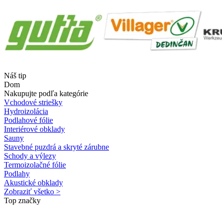
Náš tip
Dom
Nakupujte podľa kategórie
Vchodové striešky
Hydroizolácia
Podlahové fólie
Interiérové obklady
Sauny
Stavebné puzdrá a skryté zárubne
Schody a výlezy
Termoizolačné fólie
Podlahy
Akustické obklady
Zobraziť všetko >
Top značky