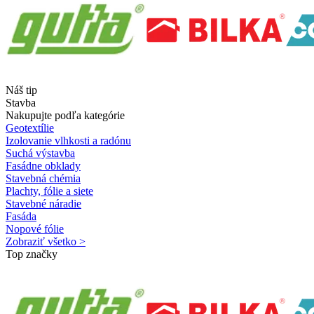
Náš tip
Stavba
Nakupujte podľa kategórie
Geotextílie
Izolovanie vlhkosti a radónu
Suchá výstavba
Fasádne obklady
Stavebná chémia
Plachty, fólie a siete
Stavebné náradie
Fasáda
Nopové fólie
Zobraziť všetko >
Top značky