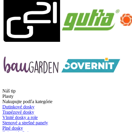
Náš tip
Plasty
Nakupujte podľa kategórie
Dutinkové dosky
Trapézové dosky
Vlnité dosky a role
Stenové a strešné panely
Plné dosky