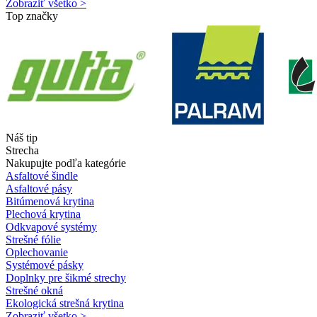
Zobraziť všetko >
Top značky
Náš tip
Strecha
Nakupujte podľa kategórie
Asfaltové šindle
Asfaltové pásy
Bitúmenová krytina
Plechová krytina
Odkvapové systémy
Strešné fólie
Oplechovanie
Systémové pásky
Doplnky pre šikmé strechy
Strešné okná
Ekologická strešná krytina
Zobraziť všetko >