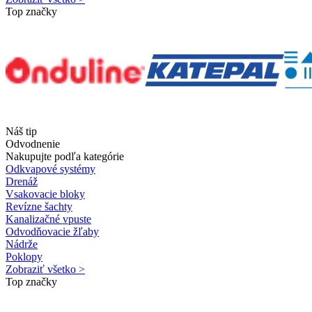
Top značky
Náš tip
Odvodnenie
Nakupujte podľa kategórie
Odkvapové systémy
Drenáž
Vsakovacie bloky
Revízne šachty
Kanalizačné vpuste
Odvodňovacie žľaby
Nádrže
Poklopy
Zobraziť všetko >
Top značky