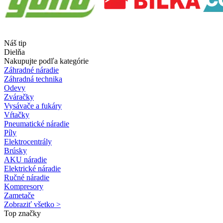
Náš tip
Dielňa
Nakupujte podľa kategórie
Záhradné náradie
Záhradná technika
Odevy
Zváračky
Vysávače a fukáry
Vŕtačky
Pneumatické náradie
Píly
Elektrocentrály
Brúsky
AKU náradie
Elektrické náradie
Ručné náradie
Kompresory
Zametače
Zobraziť všetko >
Top značky