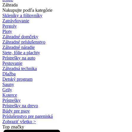
Záhrada
Nakupujte podľa kategórie
Skleníky a fóliovníky
Zatrávňovanie
Pergoly
Ploty
Záhradné domčeky
Záhradné príslušenstvo
Záhradné náradie
Siete, fólie a plachty
Prístrešky na auto
Pestovanie
Záhradná technika
Dlažba
Detský program
Sauny
Grily
Koterce
Prístrešky
Prístrešky na drevo
Búdy pre psov
Príslušenstvo pre pareniská
Zobraziť všetko >
Top značky