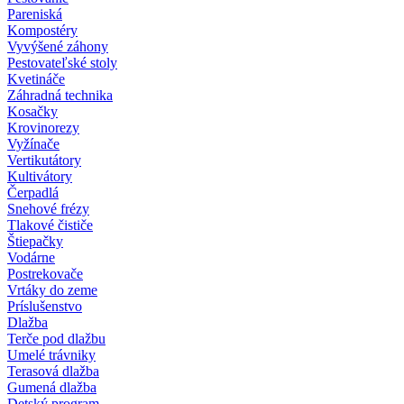
Pareniská
Kompostéry
Vyvýšené záhony
Pestovateľské stoly
Kvetináče
Záhradná technika
Kosačky
Krovinorezy
Vyžínače
Vertikutátory
Kultivátory
Čerpadlá
Snehové frézy
Tlakové čističe
Štiepačky
Vodárne
Postrekovače
Vrtáky do zeme
Príslušenstvo
Dlažba
Terče pod dlažbu
Umelé trávniky
Terasová dlažba
Gumená dlažba
Detský program