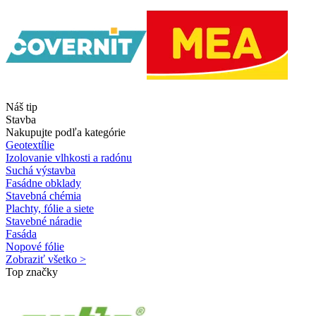
Náš tip
Stavba
Nakupujte podľa kategórie
Geotextílie
Izolovanie vlhkosti a radónu
Suchá výstavba
Fasádne obklady
Stavebná chémia
Plachty, fólie a siete
Stavebné náradie
Fasáda
Nopové fólie
Zobraziť všetko >
Top značky