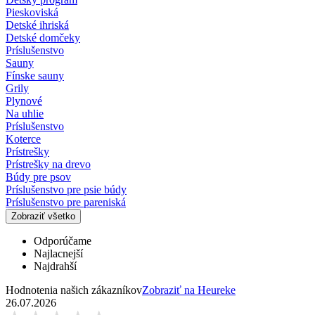
Pieskoviská
Detské ihriská
Detské domčeky
Príslušenstvo
Sauny
Fínske sauny
Grily
Plynové
Na uhlie
Príslušenstvo
Koterce
Prístrešky
Prístrešky na drevo
Búdy pre psov
Príslušenstvo pre psie búdy
Príslušenstvo pre pareniská
Zobraziť všetko
Odporúčame
Najlacnejší
Najdrahší
Hodnotenia našich zákazníkov
Zobraziť na Heureke
26.07.2026