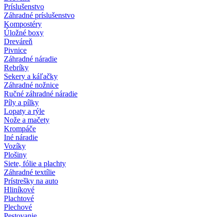
Príslušenstvo
Záhradné príslušenstvo
Kompostéry
Úložné boxy
Dreváreň
Pivnice
Záhradné náradie
Rebríky
Sekery a káľačky
Záhradné nožnice
Ručné záhradné náradie
Píly a pílky
Lopaty a rýle
Nože a mačety
Krompáče
Iné náradie
Vozíky
Plošiny
Siete, fólie a plachty
Záhradné textílie
Prístrešky na auto
Hliníkové
Plachtové
Plechové
Pestovanie