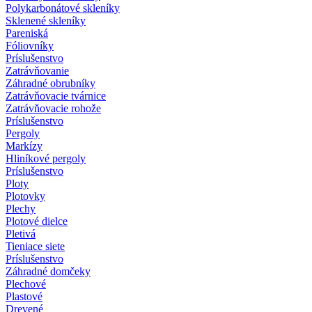
Polykarbonátové skleníky
Sklenené skleníky
Pareniská
Fóliovníky
Príslušenstvo
Zatrávňovanie
Záhradné obrubníky
Zatrávňovacie tvárnice
Zatrávňovacie rohože
Príslušenstvo
Pergoly
Markízy
Hliníkové pergoly
Príslušenstvo
Ploty
Plotovky
Plechy
Plotové dielce
Pletivá
Tieniace siete
Príslušenstvo
Záhradné domčeky
Plechové
Plastové
Drevené