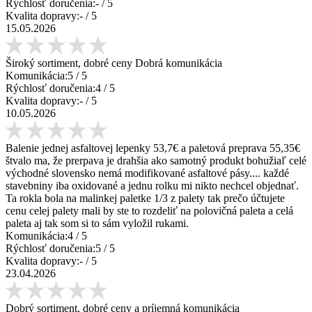
Rýchlosť doručenia:
-
/ 5
Kvalita dopravy:
-
/ 5
15.05.2026
Široký sortiment, dobré ceny Dobrá komunikácia
Komunikácia:
5
/ 5
Rýchlosť doručenia:
4
/ 5
Kvalita dopravy:
-
/ 5
10.05.2026
Balenie jednej asfaltovej lepenky 53,7€ a paletová preprava 55,35€
štvalo ma, že prerpava je drahšia ako samotný produkt bohužiaľ celé
východné slovensko nemá modifikované asfaltové pásy.... každé
stavebniny iba oxidované a jednu rolku mi nikto nechcel objednať.
Ta rokla bola na malinkej paletke 1/3 z palety tak prečo účtujete
cenu celej palety mali by ste to rozdeliť na polovičná paleta a celá
paleta aj tak som si to sám vyložil rukami.
Komunikácia:
4
/ 5
Rýchlosť doručenia:
5
/ 5
Kvalita dopravy:
-
/ 5
23.04.2026
Dobrý sortiment, dobré ceny a príjemná komunikácia