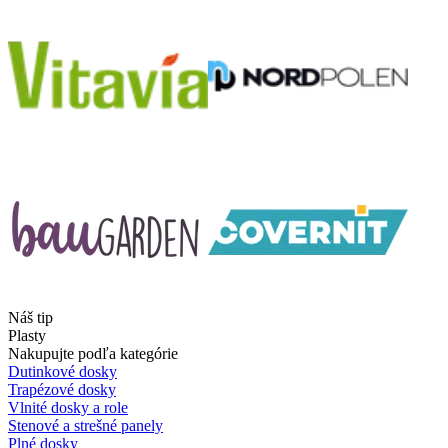
Náš tip
Plasty
Nakupujte podľa kategórie
Dutinkové dosky
Trapézové dosky
Vlnité dosky a role
Stenové a strešné panely
Plné dosky