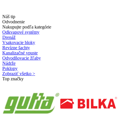
Náš tip
Odvodnenie
Nakupujte podľa kategórie
Odkvapové systémy
Drenáž
Vsakovacie bloky
Revízne šachty
Kanalizačné vpuste
Odvodňovacie žľaby
Nádrže
Poklopy
Zobraziť všetko >
Top značky