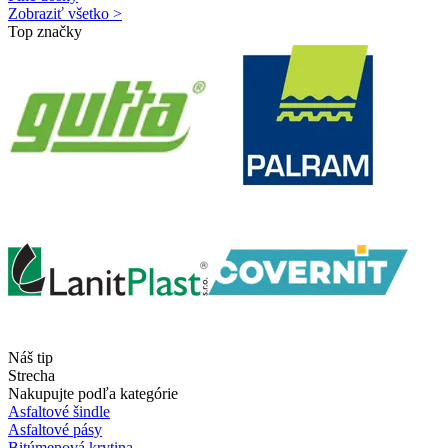
Zobraziť všetko >
Top značky
Náš tip
Strecha
Nakupujte podľa kategórie
Asfaltové šindle
Asfaltové pásy
Bitúmenová krytina