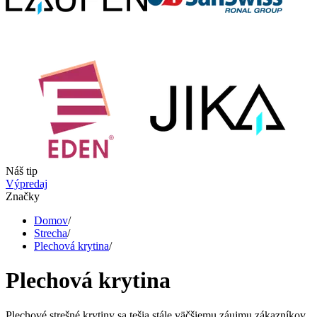
Náš tip
Výpredaj
Značky
Domov
/
Strecha
/
Plechová krytina
/
Plechová krytina
Plechové strešné krytiny sa tešia stále väčšiemu záujmu zákazníkov.