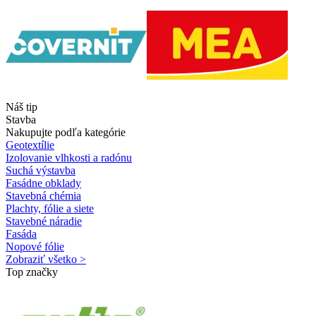
Náš tip
Stavba
Nakupujte podľa kategórie
Geotextílie
Izolovanie vlhkosti a radónu
Suchá výstavba
Fasádne obklady
Stavebná chémia
Plachty, fólie a siete
Stavebné náradie
Fasáda
Nopové fólie
Zobraziť všetko >
Top značky