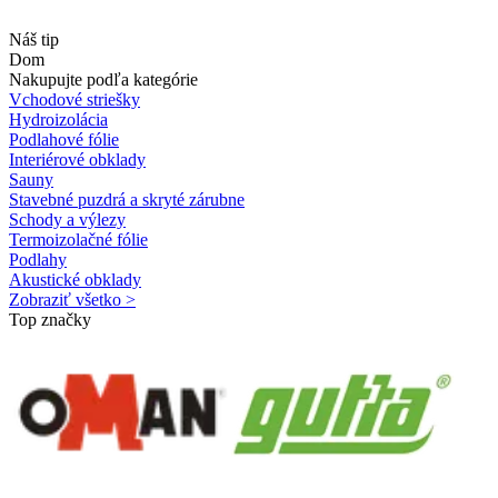
Náš tip
Dom
Nakupujte podľa kategórie
Vchodové striešky
Hydroizolácia
Podlahové fólie
Interiérové obklady
Sauny
Stavebné puzdrá a skryté zárubne
Schody a výlezy
Termoizolačné fólie
Podlahy
Akustické obklady
Zobraziť všetko >
Top značky