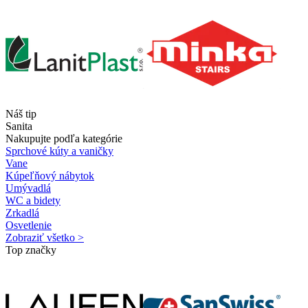
Náš tip
Sanita
Nakupujte podľa kategórie
Sprchové kúty a vaničky
Vane
Kúpeľňový nábytok
Umývadlá
WC a bidety
Zrkadlá
Osvetlenie
Zobraziť všetko >
Top značky