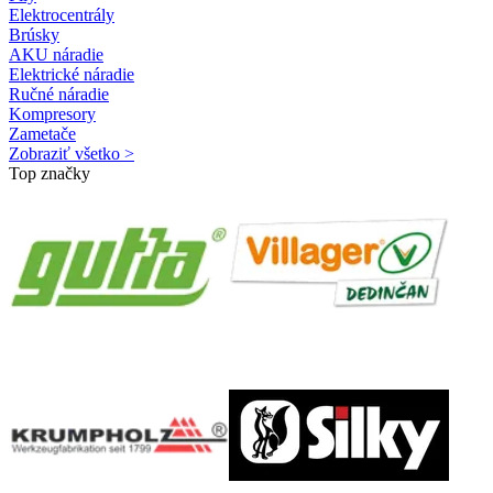
Elektrocentrály
Brúsky
AKU náradie
Elektrické náradie
Ručné náradie
Kompresory
Zametače
Zobraziť všetko >
Top značky