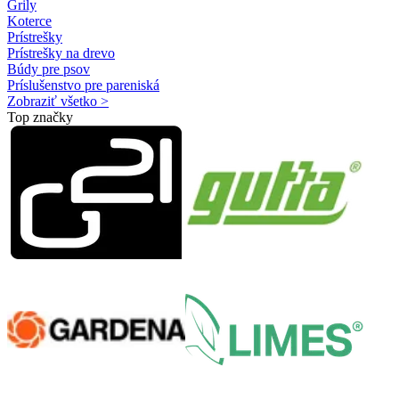
Grily
Koterce
Prístrešky
Prístrešky na drevo
Búdy pre psov
Príslušenstvo pre pareniská
Zobraziť všetko >
Top značky