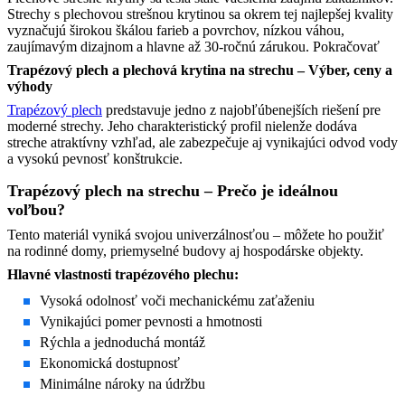
Strechy s plechovou strešnou krytinou sa okrem tej najlepšej kvality
vyznačujú širokou škálou farieb a povrchov, nízkou váhou,
zaujímavým dizajnom a hlavne až 30-ročnú zárukou.
Pokračovať
Trapézový plech a plechová krytina na strechu – Výber, ceny a
výhody
Trapézový plech
predstavuje jedno z najobľúbenejších riešení pre
moderné strechy. Jeho charakteristický profil nielenže dodáva
streche atraktívny vzhľad, ale zabezpečuje aj vynikajúci odvod vody
a vysokú pevnosť konštrukcie.
Trapézový plech na strechu – Prečo je ideálnou
voľbou?
Tento materiál vyniká svojou univerzálnosťou – môžete ho použiť
na rodinné domy, priemyselné budovy aj hospodárske objekty.
Hlavné vlastnosti trapézového plechu:
Vysoká odolnosť voči mechanickému zaťaženiu
Vynikajúci pomer pevnosti a hmotnosti
Rýchla a jednoduchá montáž
Ekonomická dostupnosť
Minimálne nároky na údržbu