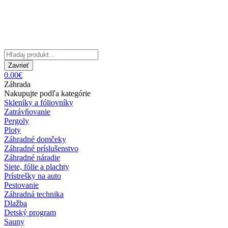
Zavrieť
0.00€
Záhrada
Nakupujte podľa kategórie
Skleníky a fóliovníky
Zatrávňovanie
Pergoly
Ploty
Záhradné domčeky
Záhradné príslušenstvo
Záhradné náradie
Siete, fólie a plachty
Prístrešky na auto
Pestovanie
Záhradná technika
Dlažba
Detský program
Sauny