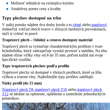
Možnosť inštalácie na existujúcu krytinu
Atraktívny pomer ceny a kvality
Typy plechov dostupné na trhu
V našej ponuke nájdete dva druhy krytín a to
vlnité
alebo
trapézové
.
Jedinečný vzhľad oboch tvarov v rôznych farebných prevedeniach,
stačí si vybrať to pravé.
Trapézový plech – Odolný a cenovo dostupný materiál
Trapézový plech sa vyznačuje charakteristickým profilom v tvare
lichobežníka, ktorý zabezpečuje vysokú pevnosť a stabilitu. Na trhu
nájdete rôzne výšky vlny od 8 do 35 mm, pričom každá má svoje
špecifické využitie.
Typy trapézových plechov podľa profilu
Trapézové plechy sú dostupné v rôznych profiloch, ktoré sa líšia
výškou a tvarom vlny. Najbežnejšie typy profilov zahŕňajú:
Nízky profil (do 15 mm)
Trapézový plech T8
,
trapézový plech T10
alebo
trapézový plech
T12
sú ideálne na oplotenie, opláštenie a zastrešenie jednoduchých
prístreškov.