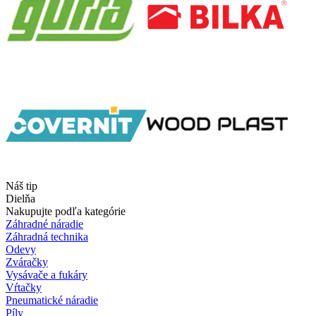
Náš tip
Dielňa
Nakupujte podľa kategórie
Záhradné náradie
Záhradná technika
Odevy
Zváračky
Vysávače a fukáry
Vŕtačky
Pneumatické náradie
Píly