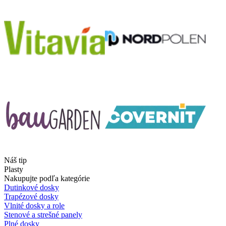
Náš tip
Plasty
Nakupujte podľa kategórie
Dutinkové dosky
Trapézové dosky
Vlnité dosky a role
Stenové a strešné panely
Plné dosky