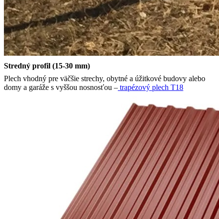
Stredný profil (15-30 mm)
Plech vhodný pre väčšie strechy, obytné a úžitkové budovy alebo
domy a garáže s vyššou nosnosťou –
trapézový plech T18