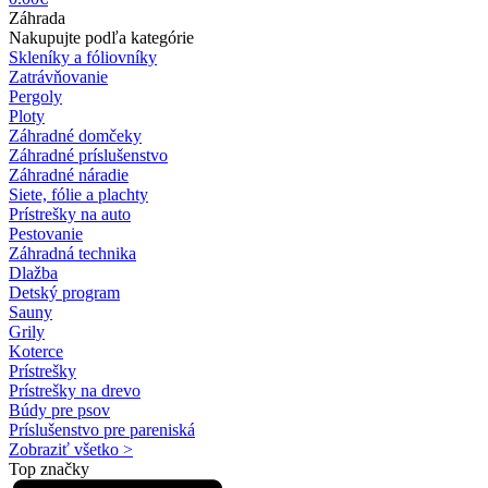
Záhrada
Nakupujte podľa kategórie
Skleníky a fóliovníky
Zatrávňovanie
Pergoly
Ploty
Záhradné domčeky
Záhradné príslušenstvo
Záhradné náradie
Siete, fólie a plachty
Prístrešky na auto
Pestovanie
Záhradná technika
Dlažba
Detský program
Sauny
Grily
Koterce
Prístrešky
Prístrešky na drevo
Búdy pre psov
Príslušenstvo pre pareniská
Zobraziť všetko >
Top značky