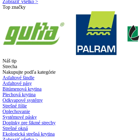
Zobraziť všetko >
Top značky
Náš tip
Strecha
Nakupujte podľa kategórie
Asfaltové šindle
Asfaltové pásy
Bitúmenová krytina
Plechová krytina
Odkvapové systémy
Strešné fólie
Oplechovanie
Systémové pásky
Doplnky pre šikmé strechy
Strešné okná
Ekologická strešná krytina
Zobraziť všetko >