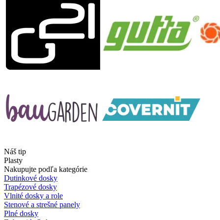
Náš tip
Plasty
Nakupujte podľa kategórie
Dutinkové dosky
Trapézové dosky
Vlnité dosky a role
Stenové a strešné panely
Plné dosky