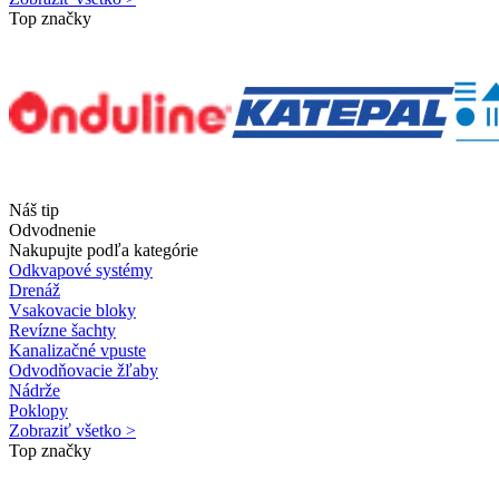
Top značky
Náš tip
Odvodnenie
Nakupujte podľa kategórie
Odkvapové systémy
Drenáž
Vsakovacie bloky
Revízne šachty
Kanalizačné vpuste
Odvodňovacie žľaby
Nádrže
Poklopy
Zobraziť všetko >
Top značky