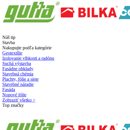
Náš tip
Stavba
Nakupujte podľa kategórie
Geotextílie
Izolovanie vlhkosti a radónu
Suchá výstavba
Fasádne obklady
Stavebná chémia
Plachty, fólie a siete
Stavebné náradie
Fasáda
Nopové fólie
Zobraziť všetko >
Top značky