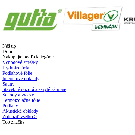
Náš tip
Dom
Nakupujte podľa kategórie
Vchodové striešky
Hydroizolácia
Podlahové fólie
Interiérové obklady
Sauny
Stavebné puzdrá a skryté zárubne
Schody a výlezy
Termoizolačné fólie
Podlahy
Akustické obklady
Zobraziť všetko >
Top značky