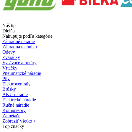
Náš tip
Dielňa
Nakupujte podľa kategórie
Záhradné náradie
Záhradná technika
Odevy
Zváračky
Vysávače a fukáry
Vŕtačky
Pneumatické náradie
Píly
Elektrocentrály
Brúsky
AKU náradie
Elektrické náradie
Ručné náradie
Kompresory
Zametače
Zobraziť všetko >
Top značky