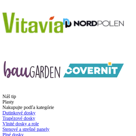
Náš tip
Plasty
Nakupujte podľa kategórie
Dutinkové dosky
Trapézové dosky
Vlnité dosky a role
Stenové a strešné panely
Plné dosky