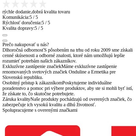
rýchle dodanie,dobrá kvalita tovaru
Komunikácia:
5
/ 5
Rýchlosť doručenia:
5
/ 5
Kvalita dopravy:
5
/ 5
Prečo nakupovať u nás?
Dlhoročná odbornosť
S pôsobením na trhu od roku 2009 sme získali
cenné skúsenosti a odborné znalosti, ktoré nám umožňujú lepšie
rozumieť potrebám našich zákazníkov.
Exkluzívne zastúpenie značiek
Máme exkluzívne zastúpenie
renomovaných svetových značiek Onduline a Ermetika pre
Slovenskú republiku.
Osobitný prístup k zákazníkom
Poskytujeme individuálne
poradenstvo a pomoc pri výbere produktov, aby ste si mohli byť istí,
že získate to, čo skutočne potrebujete.
Záruka kvality
Naše produkty pochádzajú od overených značiek, čo
zabezpečuje ich vysokú kvalitu a dlhú životnosť.
Spolupracujeme s overenými značkami