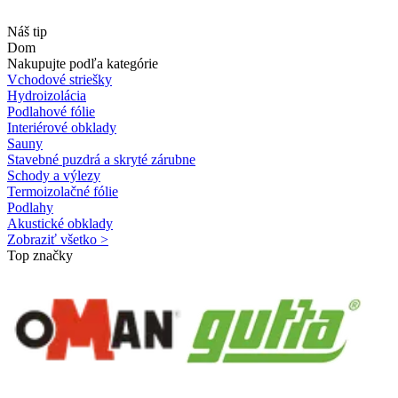
Náš tip
Dom
Nakupujte podľa kategórie
Vchodové striešky
Hydroizolácia
Podlahové fólie
Interiérové obklady
Sauny
Stavebné puzdrá a skryté zárubne
Schody a výlezy
Termoizolačné fólie
Podlahy
Akustické obklady
Zobraziť všetko >
Top značky