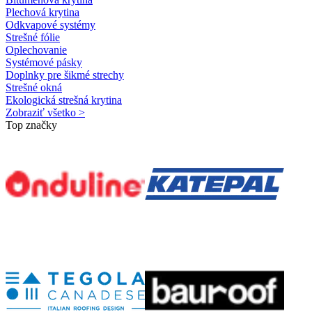
Plechová krytina
Odkvapové systémy
Strešné fólie
Oplechovanie
Systémové pásky
Doplnky pre šikmé strechy
Strešné okná
Ekologická strešná krytina
Zobraziť všetko >
Top značky