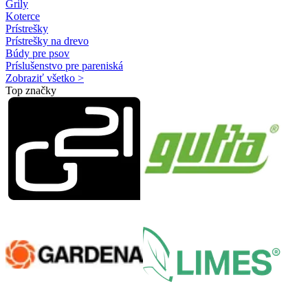
Grily
Koterce
Prístrešky
Prístrešky na drevo
Búdy pre psov
Príslušenstvo pre pareniská
Zobraziť všetko >
Top značky