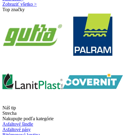
Zobraziť všetko >
Top značky
Náš tip
Strecha
Nakupujte podľa kategórie
Asfaltové šindle
Asfaltové pásy
Bitúmenová krytina