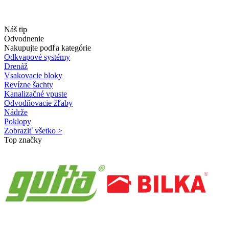
Náš tip
Odvodnenie
Nakupujte podľa kategórie
Odkvapové systémy
Drenáž
Vsakovacie bloky
Revízne šachty
Kanalizačné vpuste
Odvodňovacie žľaby
Nádrže
Poklopy
Zobraziť všetko >
Top značky