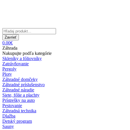
Zavrieť
0.00€
Záhrada
Nakupujte podľa kategórie
Skleníky a fóliovníky
Zatrávňovanie
Pergoly
Ploty
Záhradné domčeky
Záhradné príslušenstvo
Záhradné náradie
Siete, fólie a plachty
Prístrešky na auto
Pestovanie
Záhradná technika
Dlažba
Detský program
Sauny