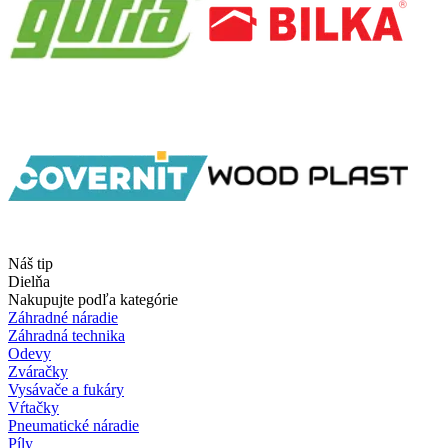
Náš tip
Dielňa
Nakupujte podľa kategórie
Záhradné náradie
Záhradná technika
Odevy
Zváračky
Vysávače a fukáry
Vŕtačky
Pneumatické náradie
Píly