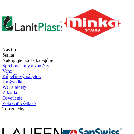
Náš tip
Sanita
Nakupujte podľa kategórie
Sprchové kúty a vaničky
Vane
Kúpeľňový nábytok
Umývadlá
WC a bidety
Zrkadlá
Osvetlenie
Zobraziť všetko >
Top značky