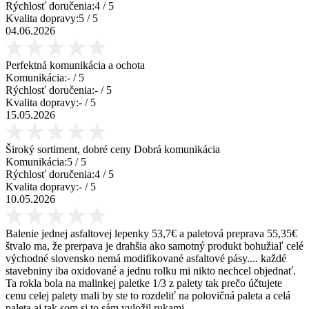
Rýchlosť doručenia:
4
/ 5
Kvalita dopravy:
5
/ 5
04.06.2026
Perfektná komunikácia a ochota
Komunikácia:
-
/ 5
Rýchlosť doručenia:
-
/ 5
Kvalita dopravy:
-
/ 5
15.05.2026
Široký sortiment, dobré ceny Dobrá komunikácia
Komunikácia:
5
/ 5
Rýchlosť doručenia:
4
/ 5
Kvalita dopravy:
-
/ 5
10.05.2026
Balenie jednej asfaltovej lepenky 53,7€ a paletová preprava 55,35€
štvalo ma, že prerpava je drahšia ako samotný produkt bohužiaľ celé
východné slovensko nemá modifikované asfaltové pásy.... každé
stavebniny iba oxidované a jednu rolku mi nikto nechcel objednať.
Ta rokla bola na malinkej paletke 1/3 z palety tak prečo účtujete
cenu celej palety mali by ste to rozdeliť na polovičná paleta a celá
paleta aj tak som si to sám vyložil rukami.