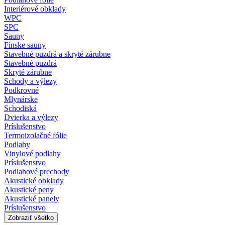
Interiérové obklady
WPC
SPC
Sauny
Fínske sauny
Stavebné puzdrá a skryté zárubne
Stavebné puzdrá
Skryté zárubne
Schody a výlezy
Podkrovné
Mlynárske
Schodiská
Dvierka a výlezy
Príslušenstvo
Termoizolačné fólie
Podlahy
Vinylové podlahy
Príslušenstvo
Podlahové prechody
Akustické obklady
Akustické peny
Akustické panely
Príslušenstvo
Zobraziť všetko