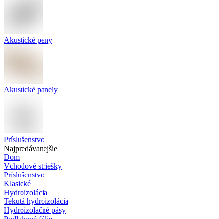
Akustické peny
Akustické panely
Príslušenstvo
Najpredávanejšie
Dom
Vchodové striešky
Príslušenstvo
Klasické
Hydroizolácia
Tekutá hydroizolácia
Hydroizolačné pásy
Podlahové fólie