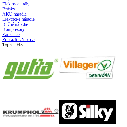
Elektrocentrály
Brúsky
AKU náradie
Elektrické náradie
Ručné náradie
Kompresory
Zametače
Zobraziť všetko >
Top značky