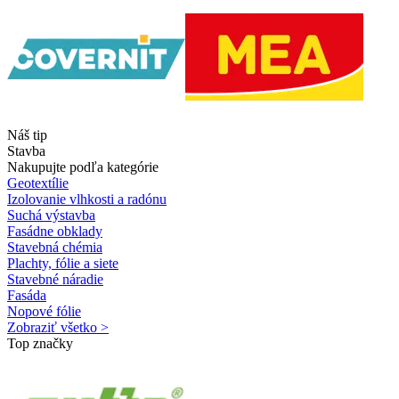
Náš tip
Stavba
Nakupujte podľa kategórie
Geotextílie
Izolovanie vlhkosti a radónu
Suchá výstavba
Fasádne obklady
Stavebná chémia
Plachty, fólie a siete
Stavebné náradie
Fasáda
Nopové fólie
Zobraziť všetko >
Top značky