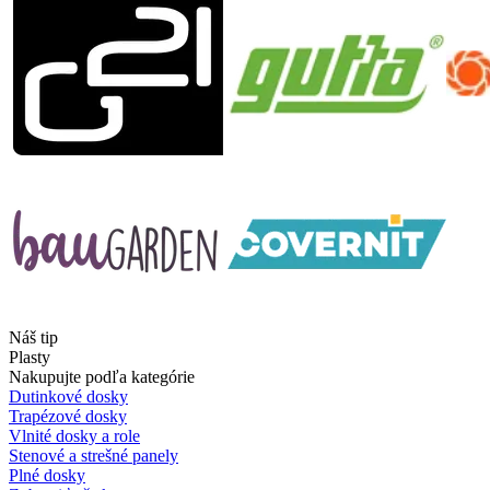
Náš tip
Plasty
Nakupujte podľa kategórie
Dutinkové dosky
Trapézové dosky
Vlnité dosky a role
Stenové a strešné panely
Plné dosky