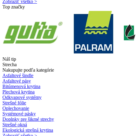
Zobraziť všetko >
Top značky
Náš tip
Strecha
Nakupujte podľa kategórie
Asfaltové šindle
Asfaltové pásy
Bitúmenová krytina
Plechová krytina
Odkvapové systémy
Strešné fólie
Oplechovanie
Systémové pásky
Doplnky pre šikmé strechy
Strešné okná
Ekologická strešná krytina
Zobraziť všetko >