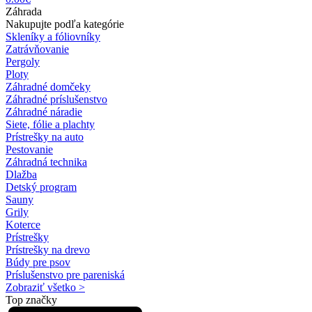
Záhrada
Nakupujte podľa kategórie
Skleníky a fóliovníky
Zatrávňovanie
Pergoly
Ploty
Záhradné domčeky
Záhradné príslušenstvo
Záhradné náradie
Siete, fólie a plachty
Prístrešky na auto
Pestovanie
Záhradná technika
Dlažba
Detský program
Sauny
Grily
Koterce
Prístrešky
Prístrešky na drevo
Búdy pre psov
Príslušenstvo pre pareniská
Zobraziť všetko >
Top značky