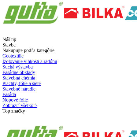
Náš tip
Stavba
Nakupujte podľa kategórie
Geotextílie
Izolovanie vlhkosti a radónu
Suchá výstavba
Fasádne obklady
Stavebná chémia
Plachty, fólie a siete
Stavebné náradie
Fasáda
Nopové fólie
Zobraziť všetko >
Top značky