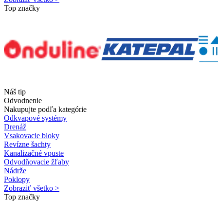
Top značky
Náš tip
Odvodnenie
Nakupujte podľa kategórie
Odkvapové systémy
Drenáž
Vsakovacie bloky
Revízne šachty
Kanalizačné vpuste
Odvodňovacie žľaby
Nádrže
Poklopy
Zobraziť všetko >
Top značky