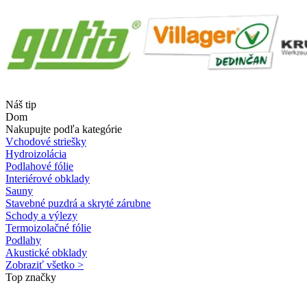
Náš tip
Dom
Nakupujte podľa kategórie
Vchodové striešky
Hydroizolácia
Podlahové fólie
Interiérové obklady
Sauny
Stavebné puzdrá a skryté zárubne
Schody a výlezy
Termoizolačné fólie
Podlahy
Akustické obklady
Zobraziť všetko >
Top značky