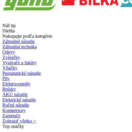
Náš tip
Dielňa
Nakupujte podľa kategórie
Záhradné náradie
Záhradná technika
Odevy
Zváračky
Vysávače a fukáry
Vŕtačky
Pneumatické náradie
Píly
Elektrocentrály
Brúsky
AKU náradie
Elektrické náradie
Ručné náradie
Kompresory
Zametače
Zobraziť všetko >
Top značky