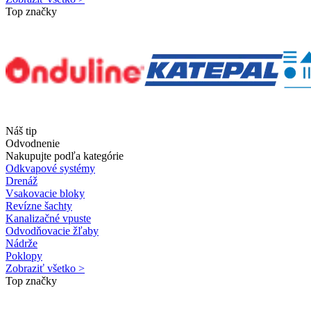
Top značky
Náš tip
Odvodnenie
Nakupujte podľa kategórie
Odkvapové systémy
Drenáž
Vsakovacie bloky
Revízne šachty
Kanalizačné vpuste
Odvodňovacie žľaby
Nádrže
Poklopy
Zobraziť všetko >
Top značky