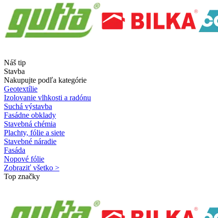
Náš tip
Stavba
Nakupujte podľa kategórie
Geotextílie
Izolovanie vlhkosti a radónu
Suchá výstavba
Fasádne obklady
Stavebná chémia
Plachty, fólie a siete
Stavebné náradie
Fasáda
Nopové fólie
Zobraziť všetko >
Top značky