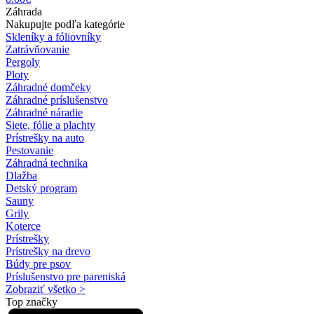
Záhrada
Nakupujte podľa kategórie
Skleníky a fóliovníky
Zatrávňovanie
Pergoly
Ploty
Záhradné domčeky
Záhradné príslušenstvo
Záhradné náradie
Siete, fólie a plachty
Prístrešky na auto
Pestovanie
Záhradná technika
Dlažba
Detský program
Sauny
Grily
Koterce
Prístrešky
Prístrešky na drevo
Búdy pre psov
Príslušenstvo pre pareniská
Zobraziť všetko >
Top značky