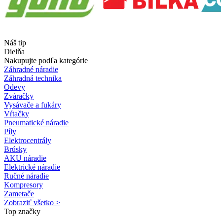
Náš tip
Dielňa
Nakupujte podľa kategórie
Záhradné náradie
Záhradná technika
Odevy
Zváračky
Vysávače a fukáry
Vŕtačky
Pneumatické náradie
Píly
Elektrocentrály
Brúsky
AKU náradie
Elektrické náradie
Ručné náradie
Kompresory
Zametače
Zobraziť všetko >
Top značky