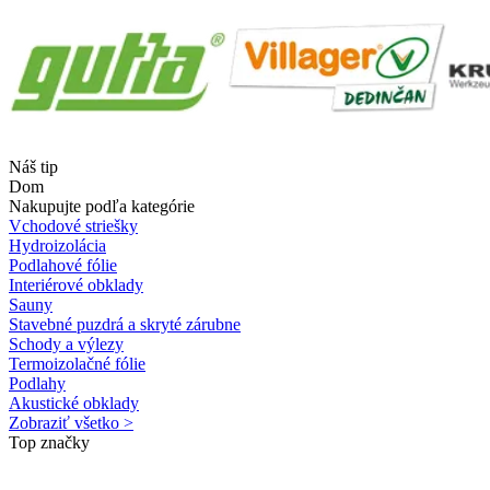
Náš tip
Dom
Nakupujte podľa kategórie
Vchodové striešky
Hydroizolácia
Podlahové fólie
Interiérové obklady
Sauny
Stavebné puzdrá a skryté zárubne
Schody a výlezy
Termoizolačné fólie
Podlahy
Akustické obklady
Zobraziť všetko >
Top značky