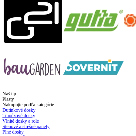
Náš tip
Plasty
Nakupujte podľa kategórie
Dutinkové dosky
Trapézové dosky
Vlnité dosky a role
Stenové a strešné panely
Plné dosky