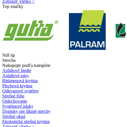
Zobraziť všetko >
Top značky
Náš tip
Strecha
Nakupujte podľa kategórie
Asfaltové šindle
Asfaltové pásy
Bitúmenová krytina
Plechová krytina
Odkvapové systémy
Strešné fólie
Oplechovanie
Systémové pásky
Doplnky pre šikmé strechy
Strešné okná
Ekologická strešná krytina
Zobraziť všetko >