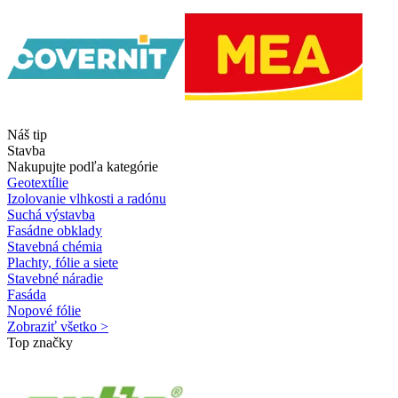
Náš tip
Stavba
Nakupujte podľa kategórie
Geotextílie
Izolovanie vlhkosti a radónu
Suchá výstavba
Fasádne obklady
Stavebná chémia
Plachty, fólie a siete
Stavebné náradie
Fasáda
Nopové fólie
Zobraziť všetko >
Top značky