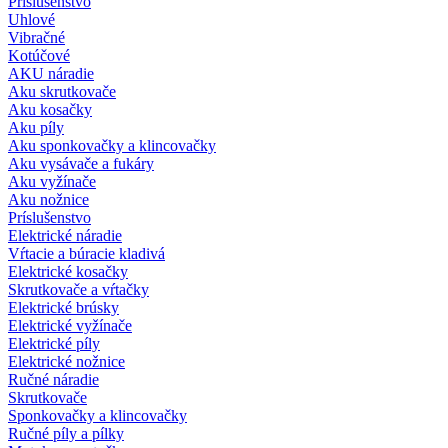
Príslušenstvo
Uhlové
Vibračné
Kotúčové
AKU náradie
Aku skrutkovače
Aku kosačky
Aku píly
Aku sponkovačky a klincovačky
Aku vysávače a fukáry
Aku vyžínače
Aku nožnice
Príslušenstvo
Elektrické náradie
Vŕtacie a búracie kladivá
Elektrické kosačky
Skrutkovače a vŕtačky
Elektrické brúsky
Elektrické vyžínače
Elektrické píly
Elektrické nožnice
Ručné náradie
Skrutkovače
Sponkovačky a klincovačky
Ručné píly a pílky