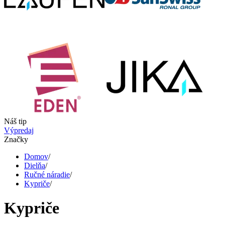
Náš tip
Výpredaj
Značky
Domov
/
Dielňa
/
Ručné náradie
/
Kypriče
/
Kypriče