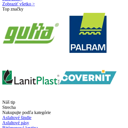
Zobraziť všetko >
Top značky
Náš tip
Strecha
Nakupujte podľa kategórie
Asfaltové šindle
Asfaltové pásy
Bitúmenová krytina