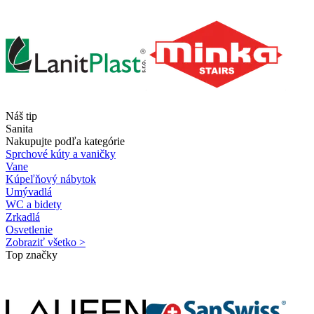
Náš tip
Sanita
Nakupujte podľa kategórie
Sprchové kúty a vaničky
Vane
Kúpeľňový nábytok
Umývadlá
WC a bidety
Zrkadlá
Osvetlenie
Zobraziť všetko >
Top značky