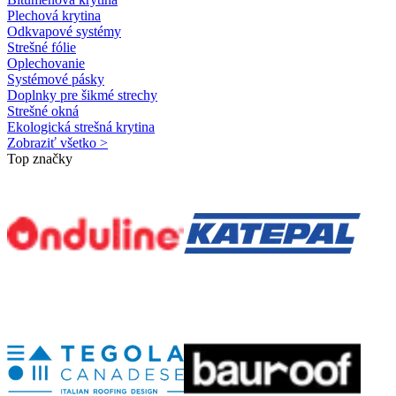
Plechová krytina
Odkvapové systémy
Strešné fólie
Oplechovanie
Systémové pásky
Doplnky pre šikmé strechy
Strešné okná
Ekologická strešná krytina
Zobraziť všetko >
Top značky