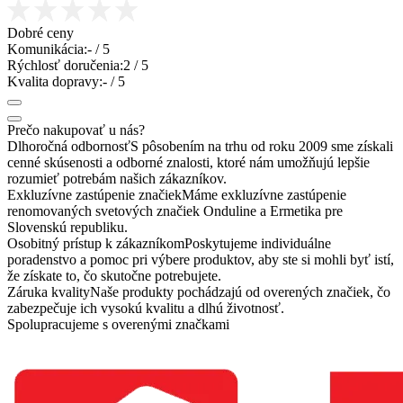
Dobré ceny
Komunikácia:
-
/ 5
Rýchlosť doručenia:
2
/ 5
Kvalita dopravy:
-
/ 5
Prečo nakupovať u nás?
Dlhoročná odbornosť
S pôsobením na trhu od roku 2009 sme získali
cenné skúsenosti a odborné znalosti, ktoré nám umožňujú lepšie
rozumieť potrebám našich zákazníkov.
Exkluzívne zastúpenie značiek
Máme exkluzívne zastúpenie
renomovaných svetových značiek Onduline a Ermetika pre
Slovenskú republiku.
Osobitný prístup k zákazníkom
Poskytujeme individuálne
poradenstvo a pomoc pri výbere produktov, aby ste si mohli byť istí,
že získate to, čo skutočne potrebujete.
Záruka kvality
Naše produkty pochádzajú od overených značiek, čo
zabezpečuje ich vysokú kvalitu a dlhú životnosť.
Spolupracujeme s overenými značkami