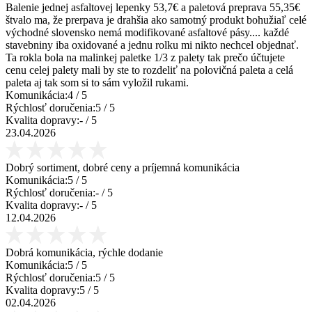
Balenie jednej asfaltovej lepenky 53,7€ a paletová preprava 55,35€
štvalo ma, že prerpava je drahšia ako samotný produkt bohužiaľ celé
východné slovensko nemá modifikované asfaltové pásy.... každé
stavebniny iba oxidované a jednu rolku mi nikto nechcel objednať.
Ta rokla bola na malinkej paletke 1/3 z palety tak prečo účtujete
cenu celej palety mali by ste to rozdeliť na polovičná paleta a celá
paleta aj tak som si to sám vyložil rukami.
Komunikácia:
4
/ 5
Rýchlosť doručenia:
5
/ 5
Kvalita dopravy:
-
/ 5
23.04.2026
Dobrý sortiment, dobré ceny a príjemná komunikácia
Komunikácia:
5
/ 5
Rýchlosť doručenia:
-
/ 5
Kvalita dopravy:
-
/ 5
12.04.2026
Dobrá komunikácia, rýchle dodanie
Komunikácia:
5
/ 5
Rýchlosť doručenia:
5
/ 5
Kvalita dopravy:
5
/ 5
02.04.2026