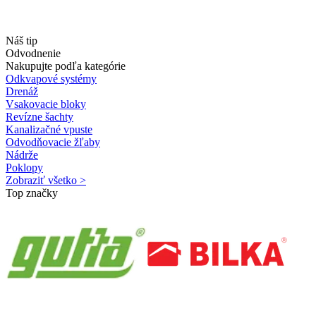
Náš tip
Odvodnenie
Nakupujte podľa kategórie
Odkvapové systémy
Drenáž
Vsakovacie bloky
Revízne šachty
Kanalizačné vpuste
Odvodňovacie žľaby
Nádrže
Poklopy
Zobraziť všetko >
Top značky