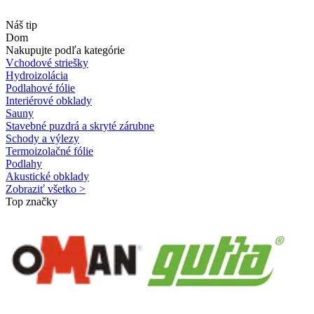
Náš tip
Dom
Nakupujte podľa kategórie
Vchodové striešky
Hydroizolácia
Podlahové fólie
Interiérové obklady
Sauny
Stavebné puzdrá a skryté zárubne
Schody a výlezy
Termoizolačné fólie
Podlahy
Akustické obklady
Zobraziť všetko >
Top značky