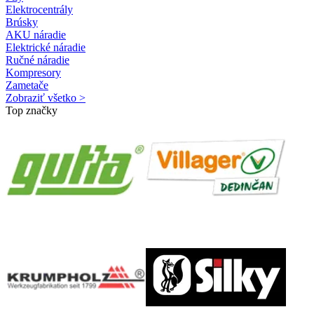
Elektrocentrály
Brúsky
AKU náradie
Elektrické náradie
Ručné náradie
Kompresory
Zametače
Zobraziť všetko >
Top značky