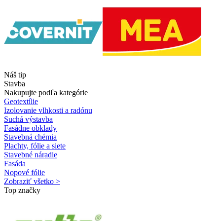
Náš tip
Stavba
Nakupujte podľa kategórie
Geotextílie
Izolovanie vlhkosti a radónu
Suchá výstavba
Fasádne obklady
Stavebná chémia
Plachty, fólie a siete
Stavebné náradie
Fasáda
Nopové fólie
Zobraziť všetko >
Top značky