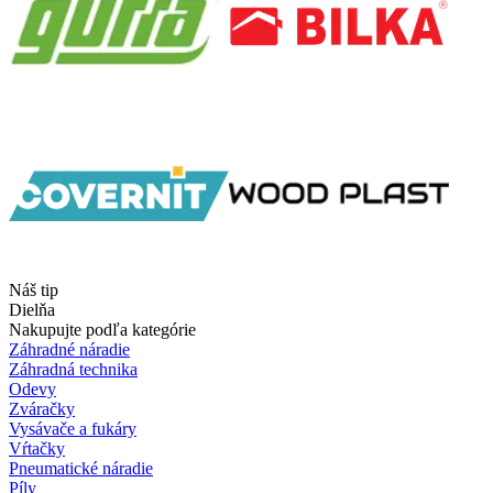
Náš tip
Dielňa
Nakupujte podľa kategórie
Záhradné náradie
Záhradná technika
Odevy
Zváračky
Vysávače a fukáry
Vŕtačky
Pneumatické náradie
Píly