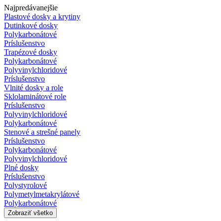
Najpredávanejšie
Plastové dosky a krytiny
Dutinkové dosky
Polykarbonátové
Príslušenstvo
Trapézové dosky
Polykarbonátové
Polyvinylchloridové
Príslušenstvo
Vlnité dosky a role
Sklolaminátové role
Príslušenstvo
Polyvinylchloridové
Polykarbonátové
Stenové a strešné panely
Príslušenstvo
Polykarbonátové
Polyvinylchloridové
Plné dosky
Príslušenstvo
Polystyrolové
Polymetylmetakrylátové
Polykarbonátové
Zobraziť všetko