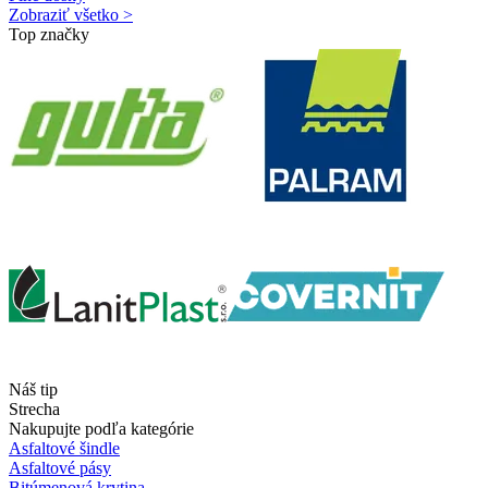
Zobraziť všetko >
Top značky
Náš tip
Strecha
Nakupujte podľa kategórie
Asfaltové šindle
Asfaltové pásy
Bitúmenová krytina