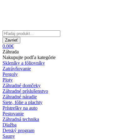
Zavrieť
0.00€
Záhrada
Nakupujte podľa kategórie
Skleníky a fóliovníky
Zatrávňovanie
Pergoly
Ploty
Záhradné domčeky
Záhradné príslušenstvo
Záhradné náradie
Siete, fólie a plachty
Prístrešky na auto
Pestovanie
Záhradná technika
Dlažba
Detský program
Sauny