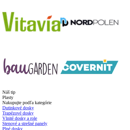
Náš tip
Plasty
Nakupujte podľa kategórie
Dutinkové dosky
Trapézové dosky
Vlnité dosky a role
Stenové a strešné panely
Plné dosky