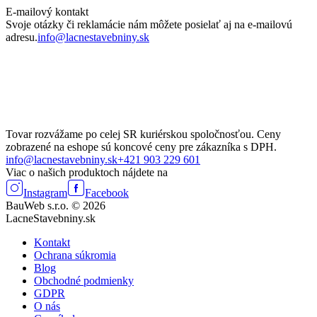
E-mailový kontakt
Svoje otázky či reklamácie nám môžete posielať aj na e-mailovú
adresu.
info@lacnestavebniny.sk
Tovar rozvážame po celej SR kuriérskou spoločnosťou. Ceny
zobrazené na eshope sú koncové ceny pre zákazníka s DPH.
info@lacnestavebniny.sk
+421 903 229 601
Viac o našich produktoch nájdete na
Instagram
Facebook
BauWeb s.r.o. © 2026
LacneStavebniny.sk
Kontakt
Ochrana súkromia
Blog
Obchodné podmienky
GDPR
O nás