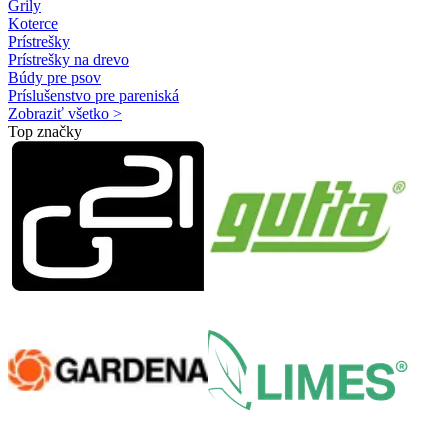
Grily
Koterce
Prístrešky
Prístrešky na drevo
Búdy pre psov
Príslušenstvo pre pareniská
Zobraziť všetko >
Top značky