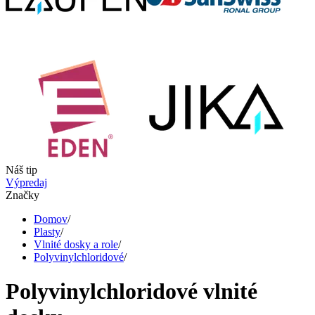
Náš tip
Výpredaj
Značky
Domov
/
Plasty
/
Vlnité dosky a role
/
Polyvinylchloridové
/
Polyvinylchloridové vlnité