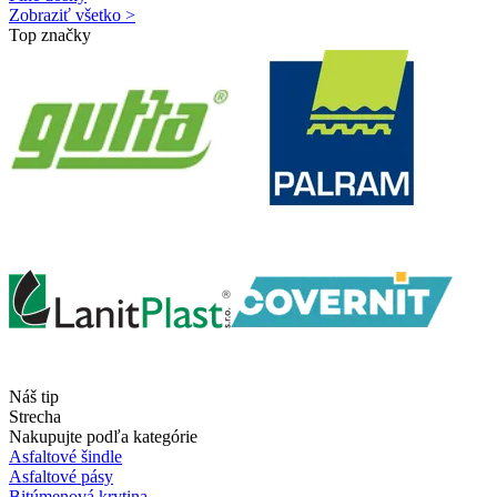
Zobraziť všetko >
Top značky
Náš tip
Strecha
Nakupujte podľa kategórie
Asfaltové šindle
Asfaltové pásy
Bitúmenová krytina