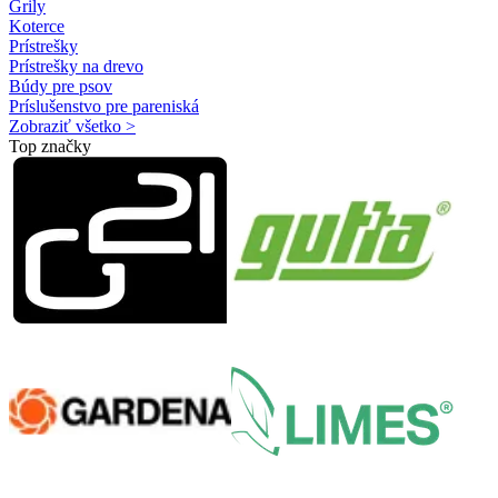
Grily
Koterce
Prístrešky
Prístrešky na drevo
Búdy pre psov
Príslušenstvo pre pareniská
Zobraziť všetko >
Top značky