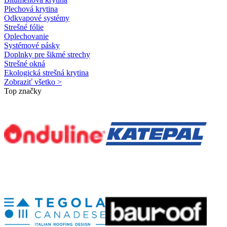
Plechová krytina
Odkvapové systémy
Strešné fólie
Oplechovanie
Systémové pásky
Doplnky pre šikmé strechy
Strešné okná
Ekologická strešná krytina
Zobraziť všetko >
Top značky