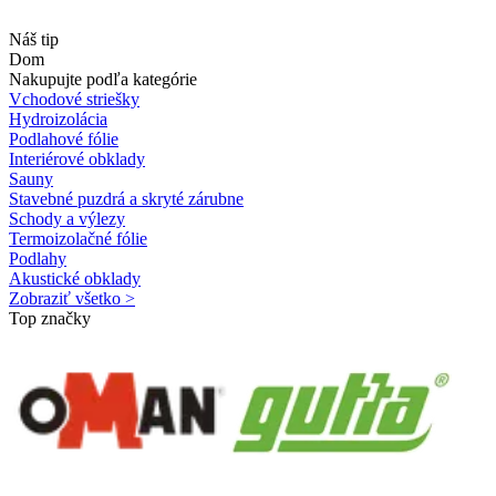
Náš tip
Dom
Nakupujte podľa kategórie
Vchodové striešky
Hydroizolácia
Podlahové fólie
Interiérové obklady
Sauny
Stavebné puzdrá a skryté zárubne
Schody a výlezy
Termoizolačné fólie
Podlahy
Akustické obklady
Zobraziť všetko >
Top značky