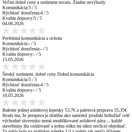
Veľmi dobré ceny a sortiment tovaru. Žiadne nevýhody
Komunikácia:
5
/ 5
Rýchlosť doručenia:
4
/ 5
Kvalita dopravy:
5
/ 5
04.06.2026
Perfektná komunikácia a ochota
Komunikácia:
-
/ 5
Rýchlosť doručenia:
-
/ 5
Kvalita dopravy:
-
/ 5
15.05.2026
Široký sortiment, dobré ceny Dobrá komunikácia
Komunikácia:
5
/ 5
Rýchlosť doručenia:
4
/ 5
Kvalita dopravy:
-
/ 5
10.05.2026
Balenie jednej asfaltovej lepenky 53,7€ a paletová preprava 55,35€
štvalo ma, že prerpava je drahšia ako samotný produkt bohužiaľ celé
východné slovensko nemá modifikované asfaltové pásy.... každé
stavebniny iba oxidované a jednu rolku mi nikto nechcel objednať.
Ta rokla bola na malinkej paletke 1/3 z palety tak prečo účtujete