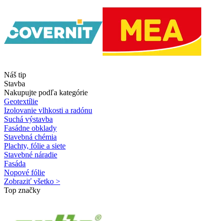
Náš tip
Stavba
Nakupujte podľa kategórie
Geotextílie
Izolovanie vlhkosti a radónu
Suchá výstavba
Fasádne obklady
Stavebná chémia
Plachty, fólie a siete
Stavebné náradie
Fasáda
Nopové fólie
Zobraziť všetko >
Top značky