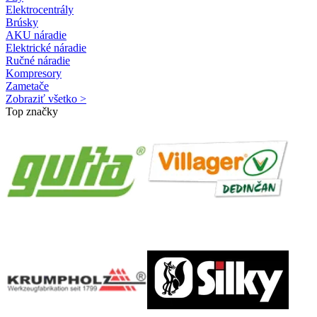
Elektrocentrály
Brúsky
AKU náradie
Elektrické náradie
Ručné náradie
Kompresory
Zametače
Zobraziť všetko >
Top značky