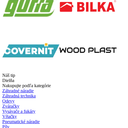
Náš tip
Dielňa
Nakupujte podľa kategórie
Záhradné náradie
Záhradná technika
Odevy
Zváračky
Vysávače a fukáry
Vŕtačky
Pneumatické náradie
Píly