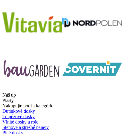
Náš tip
Plasty
Nakupujte podľa kategórie
Dutinkové dosky
Trapézové dosky
Vlnité dosky a role
Stenové a strešné panely
Plné dosky