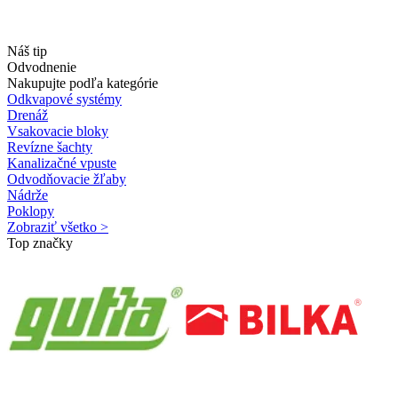
Náš tip
Odvodnenie
Nakupujte podľa kategórie
Odkvapové systémy
Drenáž
Vsakovacie bloky
Revízne šachty
Kanalizačné vpuste
Odvodňovacie žľaby
Nádrže
Poklopy
Zobraziť všetko >
Top značky