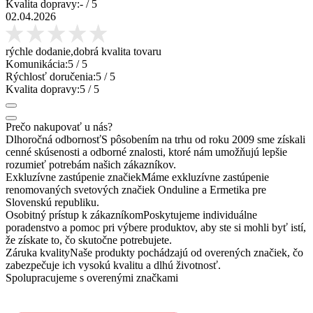
Kvalita dopravy:
-
/ 5
02.04.2026
rýchle dodanie,dobrá kvalita tovaru
Komunikácia:
5
/ 5
Rýchlosť doručenia:
5
/ 5
Kvalita dopravy:
5
/ 5
Prečo nakupovať u nás?
Dlhoročná odbornosť
S pôsobením na trhu od roku 2009 sme získali
cenné skúsenosti a odborné znalosti, ktoré nám umožňujú lepšie
rozumieť potrebám našich zákazníkov.
Exkluzívne zastúpenie značiek
Máme exkluzívne zastúpenie
renomovaných svetových značiek Onduline a Ermetika pre
Slovenskú republiku.
Osobitný prístup k zákazníkom
Poskytujeme individuálne
poradenstvo a pomoc pri výbere produktov, aby ste si mohli byť istí,
že získate to, čo skutočne potrebujete.
Záruka kvality
Naše produkty pochádzajú od overených značiek, čo
zabezpečuje ich vysokú kvalitu a dlhú životnosť.
Spolupracujeme s overenými značkami