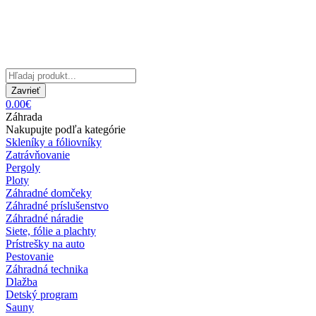
Zavrieť
0.00€
Záhrada
Nakupujte podľa kategórie
Skleníky a fóliovníky
Zatrávňovanie
Pergoly
Ploty
Záhradné domčeky
Záhradné príslušenstvo
Záhradné náradie
Siete, fólie a plachty
Prístrešky na auto
Pestovanie
Záhradná technika
Dlažba
Detský program
Sauny