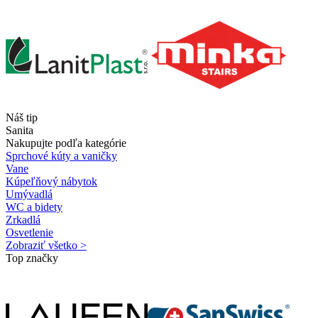
Náš tip
Sanita
Nakupujte podľa kategórie
Sprchové kúty a vaničky
Vane
Kúpeľňový nábytok
Umývadlá
WC a bidety
Zrkadlá
Osvetlenie
Zobraziť všetko >
Top značky