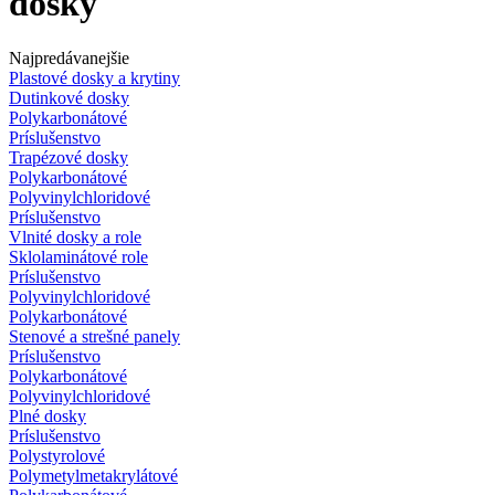
dosky
Najpredávanejšie
Plastové dosky a krytiny
Dutinkové dosky
Polykarbonátové
Príslušenstvo
Trapézové dosky
Polykarbonátové
Polyvinylchloridové
Príslušenstvo
Vlnité dosky a role
Sklolaminátové role
Príslušenstvo
Polyvinylchloridové
Polykarbonátové
Stenové a strešné panely
Príslušenstvo
Polykarbonátové
Polyvinylchloridové
Plné dosky
Príslušenstvo
Polystyrolové
Polymetylmetakrylátové