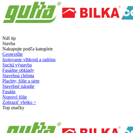
Náš tip
Stavba
Nakupujte podľa kategórie
Geotextílie
Izolovanie vlhkosti a radónu
Suchá výstavba
Fasádne obklady
Stavebná chémia
Plachty, fólie a siete
Stavebné náradie
Fasáda
Nopové fólie
Zobraziť všetko >
Top značky