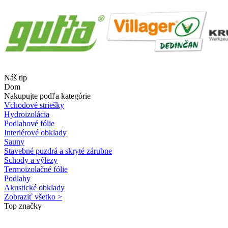
Náš tip
Dom
Nakupujte podľa kategórie
Vchodové striešky
Hydroizolácia
Podlahové fólie
Interiérové obklady
Sauny
Stavebné puzdrá a skryté zárubne
Schody a výlezy
Termoizolačné fólie
Podlahy
Akustické obklady
Zobraziť všetko >
Top značky