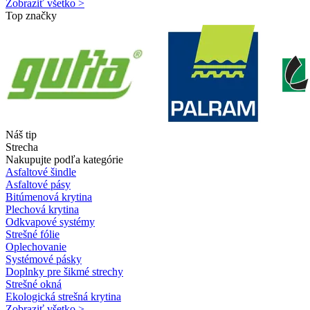
Zobraziť všetko >
Top značky
Náš tip
Strecha
Nakupujte podľa kategórie
Asfaltové šindle
Asfaltové pásy
Bitúmenová krytina
Plechová krytina
Odkvapové systémy
Strešné fólie
Oplechovanie
Systémové pásky
Doplnky pre šikmé strechy
Strešné okná
Ekologická strešná krytina
Zobraziť všetko >