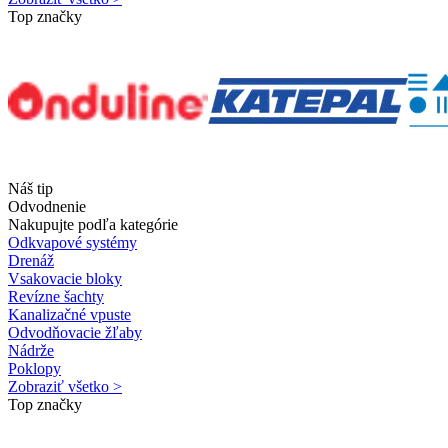
Top značky
Náš tip
Odvodnenie
Nakupujte podľa kategórie
Odkvapové systémy
Drenáž
Vsakovacie bloky
Revízne šachty
Kanalizačné vpuste
Odvodňovacie žľaby
Nádrže
Poklopy
Zobraziť všetko >
Top značky