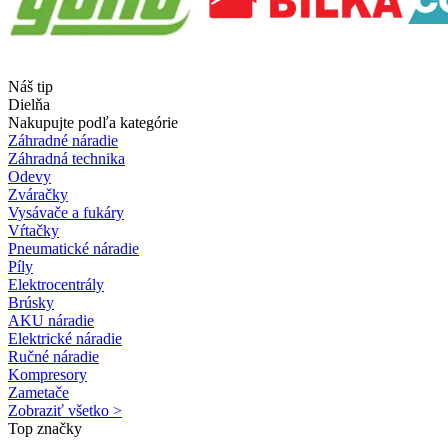
Náš tip
Dielňa
Nakupujte podľa kategórie
Záhradné náradie
Záhradná technika
Odevy
Zváračky
Vysávače a fukáry
Vŕtačky
Pneumatické náradie
Píly
Elektrocentrály
Brúsky
AKU náradie
Elektrické náradie
Ručné náradie
Kompresory
Zametače
Zobraziť všetko >
Top značky