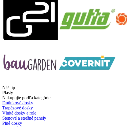
Náš tip
Plasty
Nakupujte podľa kategórie
Dutinkové dosky
Trapézové dosky
Vlnité dosky a role
Stenové a strešné panely
Plné dosky