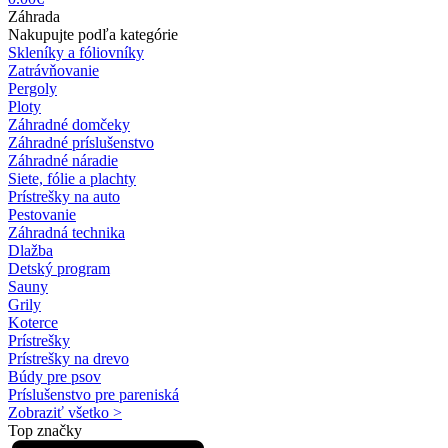
Záhrada
Nakupujte podľa kategórie
Skleníky a fóliovníky
Zatrávňovanie
Pergoly
Ploty
Záhradné domčeky
Záhradné príslušenstvo
Záhradné náradie
Siete, fólie a plachty
Prístrešky na auto
Pestovanie
Záhradná technika
Dlažba
Detský program
Sauny
Grily
Koterce
Prístrešky
Prístrešky na drevo
Búdy pre psov
Príslušenstvo pre pareniská
Zobraziť všetko >
Top značky