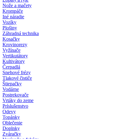
Nože a mačety
Krompáče
Iné náradie
Vozíky
Plošiny
Záhradná technika
Kosačky
Krovinorezy
Vyžínače
Vertikutátory
Kultivátory
Čerpadlá
Snehové frézy
Tlakové čističe
Štiepačky
Vodárne
Postrekovače
Vrtáky do zeme
Príslušenstvo
Odevy
Topánky
Oblečenie
Doplnky
Zváračky