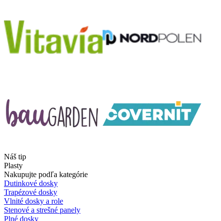
Náš tip
Plasty
Nakupujte podľa kategórie
Dutinkové dosky
Trapézové dosky
Vlnité dosky a role
Stenové a strešné panely
Plné dosky