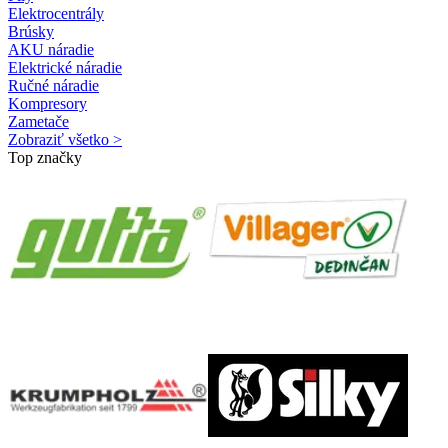
Elektrocentrály
Brúsky
AKU náradie
Elektrické náradie
Ručné náradie
Kompresory
Zametače
Zobraziť všetko >
Top značky