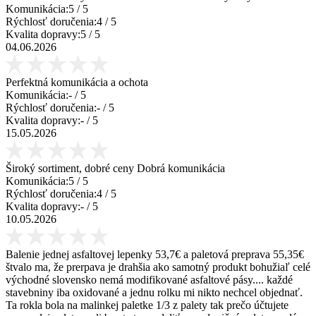
Komunikácia:
5
/ 5
Rýchlosť doručenia:
4
/ 5
Kvalita dopravy:
5
/ 5
04.06.2026
Perfektná komunikácia a ochota
Komunikácia:
-
/ 5
Rýchlosť doručenia:
-
/ 5
Kvalita dopravy:
-
/ 5
15.05.2026
Široký sortiment, dobré ceny Dobrá komunikácia
Komunikácia:
5
/ 5
Rýchlosť doručenia:
4
/ 5
Kvalita dopravy:
-
/ 5
10.05.2026
Balenie jednej asfaltovej lepenky 53,7€ a paletová preprava 55,35€
štvalo ma, že prerpava je drahšia ako samotný produkt bohužiaľ celé
východné slovensko nemá modifikované asfaltové pásy.... každé
stavebniny iba oxidované a jednu rolku mi nikto nechcel objednať.
Ta rokla bola na malinkej paletke 1/3 z palety tak prečo účtujete