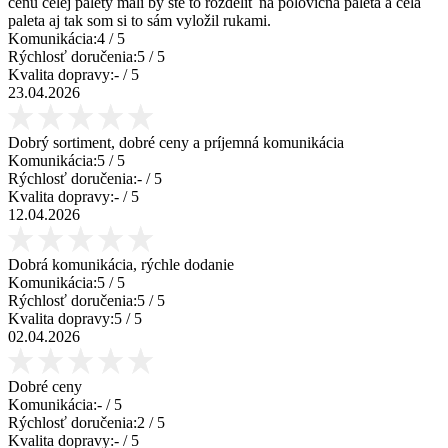
cenu celej palety mali by ste to rozdeliť na polovičná paleta a celá
paleta aj tak som si to sám vyložil rukami.
Komunikácia:
4
/ 5
Rýchlosť doručenia:
5
/ 5
Kvalita dopravy:
-
/ 5
23.04.2026
Dobrý sortiment, dobré ceny a príjemná komunikácia
Komunikácia:
5
/ 5
Rýchlosť doručenia:
-
/ 5
Kvalita dopravy:
-
/ 5
12.04.2026
Dobrá komunikácia, rýchle dodanie
Komunikácia:
5
/ 5
Rýchlosť doručenia:
5
/ 5
Kvalita dopravy:
5
/ 5
02.04.2026
Dobré ceny
Komunikácia:
-
/ 5
Rýchlosť doručenia:
2
/ 5
Kvalita dopravy:
-
/ 5