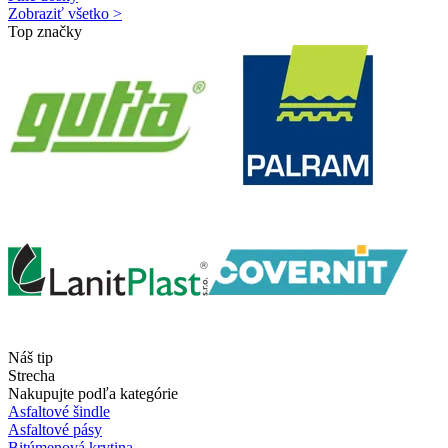
Zobraziť všetko >
Top značky
Náš tip
Strecha
Nakupujte podľa kategórie
Asfaltové šindle
Asfaltové pásy
Bitúmenová krytina