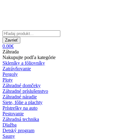
Zavrieť
0.00€
Záhrada
Nakupujte podľa kategórie
Skleníky a fóliovníky
Zatrávňovanie
Pergoly
Ploty
Záhradné domčeky
Záhradné príslušenstvo
Záhradné náradie
Siete, fólie a plachty
Prístrešky na auto
Pestovanie
Záhradná technika
Dlažba
Detský program
Sauny