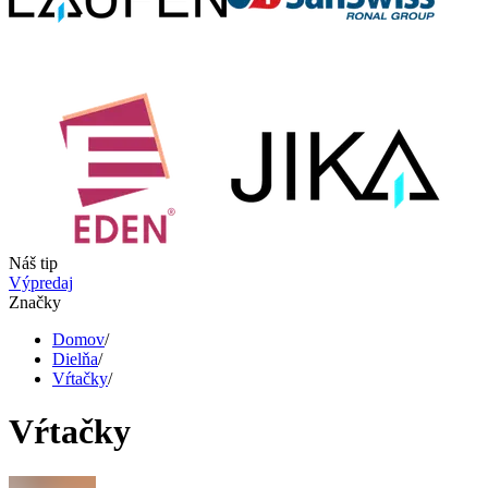
Náš tip
Výpredaj
Značky
Domov
/
Dielňa
/
Vŕtačky
/
Vŕtačky