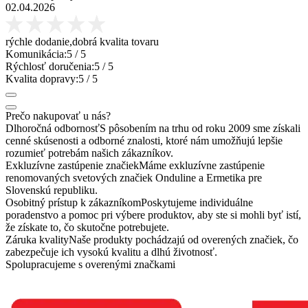
02.04.2026
rýchle dodanie,dobrá kvalita tovaru
Komunikácia:
5
/ 5
Rýchlosť doručenia:
5
/ 5
Kvalita dopravy:
5
/ 5
Prečo nakupovať u nás?
Dlhoročná odbornosť
S pôsobením na trhu od roku 2009 sme získali
cenné skúsenosti a odborné znalosti, ktoré nám umožňujú lepšie
rozumieť potrebám našich zákazníkov.
Exkluzívne zastúpenie značiek
Máme exkluzívne zastúpenie
renomovaných svetových značiek Onduline a Ermetika pre
Slovenskú republiku.
Osobitný prístup k zákazníkom
Poskytujeme individuálne
poradenstvo a pomoc pri výbere produktov, aby ste si mohli byť istí,
že získate to, čo skutočne potrebujete.
Záruka kvality
Naše produkty pochádzajú od overených značiek, čo
zabezpečuje ich vysokú kvalitu a dlhú životnosť.
Spolupracujeme s overenými značkami