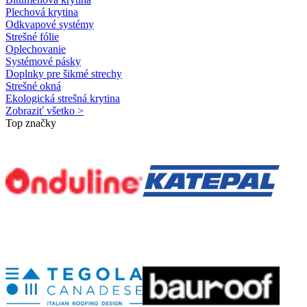
Plechová krytina
Odkvapové systémy
Strešné fólie
Oplechovanie
Systémové pásky
Doplnky pre šikmé strechy
Strešné okná
Ekologická strešná krytina
Zobraziť všetko >
Top značky