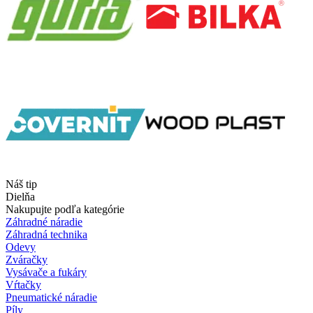
Náš tip
Dielňa
Nakupujte podľa kategórie
Záhradné náradie
Záhradná technika
Odevy
Zváračky
Vysávače a fukáry
Vŕtačky
Pneumatické náradie
Píly