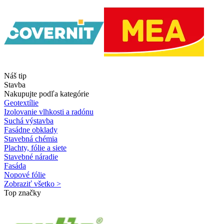
Náš tip
Stavba
Nakupujte podľa kategórie
Geotextílie
Izolovanie vlhkosti a radónu
Suchá výstavba
Fasádne obklady
Stavebná chémia
Plachty, fólie a siete
Stavebné náradie
Fasáda
Nopové fólie
Zobraziť všetko >
Top značky