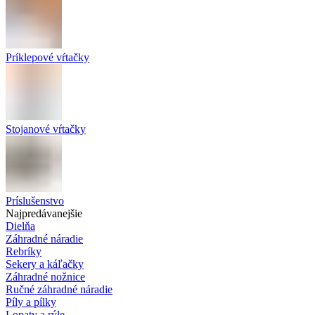
Príklepové vŕtačky
Stojanové vŕtačky
Príslušenstvo
Najpredávanejšie
Dielňa
Záhradné náradie
Rebríky
Sekery a káľačky
Záhradné nožnice
Ručné záhradné náradie
Píly a pílky
Lopaty a rýle