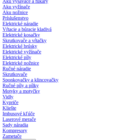
Aku vysávače a fukáry
Aku vyžínače
Aku nožnice
Príslušenstvo
Elektrické náradie
Vŕtacie a búracie kladivá
Elektrické kosačky
Skrutkovače a vŕtačky
Elektrické brúsky
Elektrické vyžínače
Elektrické píly
Elektrické nožnice
Ručné náradie
Skrutkovače
Sponkovačky a klincovačky
Ručné píly a pílky
Motyky a motyčky
Vidly
Kypriče
Kliešte
Imbusové kľúče
Laserové merače
Sady náradia
Kompresory
Zametače