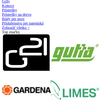
Grily
Koterce
Prístrešky
Prístrešky na drevo
Búdy pre psov
Príslušenstvo pre pareniská
Zobraziť všetko >
Top značky