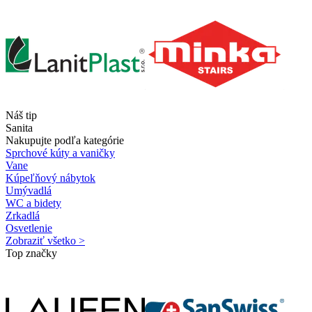
Náš tip
Sanita
Nakupujte podľa kategórie
Sprchové kúty a vaničky
Vane
Kúpeľňový nábytok
Umývadlá
WC a bidety
Zrkadlá
Osvetlenie
Zobraziť všetko >
Top značky