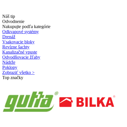
Náš tip
Odvodnenie
Nakupujte podľa kategórie
Odkvapové systémy
Drenáž
Vsakovacie bloky
Revízne šachty
Kanalizačné vpuste
Odvodňovacie žľaby
Nádrže
Poklopy
Zobraziť všetko >
Top značky