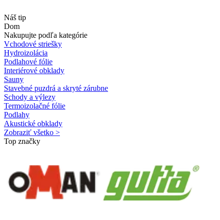
Náš tip
Dom
Nakupujte podľa kategórie
Vchodové striešky
Hydroizolácia
Podlahové fólie
Interiérové obklady
Sauny
Stavebné puzdrá a skryté zárubne
Schody a výlezy
Termoizolačné fólie
Podlahy
Akustické obklady
Zobraziť všetko >
Top značky