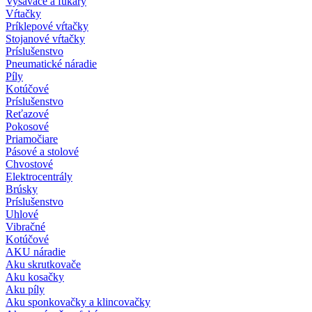
Vysávače a fukáry
Vŕtačky
Príklepové vŕtačky
Stojanové vŕtačky
Príslušenstvo
Pneumatické náradie
Píly
Kotúčové
Príslušenstvo
Reťazové
Pokosové
Priamočiare
Pásové a stolové
Chvostové
Elektrocentrály
Brúsky
Príslušenstvo
Uhlové
Vibračné
Kotúčové
AKU náradie
Aku skrutkovače
Aku kosačky
Aku píly
Aku sponkovačky a klincovačky