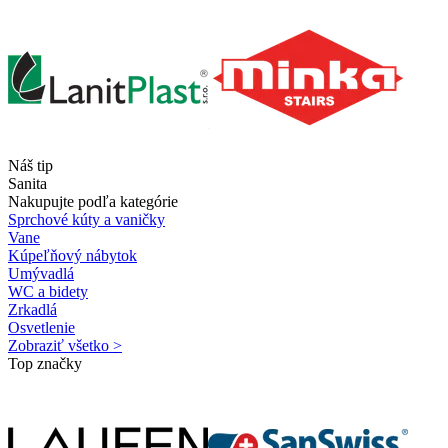
Náš tip
Sanita
Nakupujte podľa kategórie
Sprchové kúty a vaničky
Vane
Kúpeľňový nábytok
Umývadlá
WC a bidety
Zrkadlá
Osvetlenie
Zobraziť všetko >
Top značky