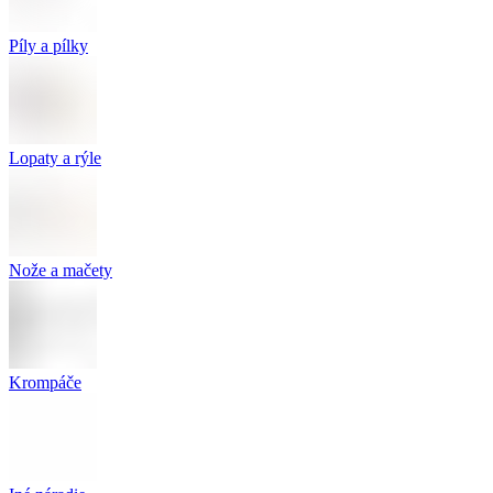
Píly a pílky
Lopaty a rýle
Nože a mačety
Krompáče