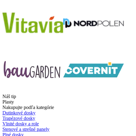
Náš tip
Plasty
Nakupujte podľa kategórie
Dutinkové dosky
Trapézové dosky
Vlnité dosky a role
Stenové a strešné panely
Plné dosky