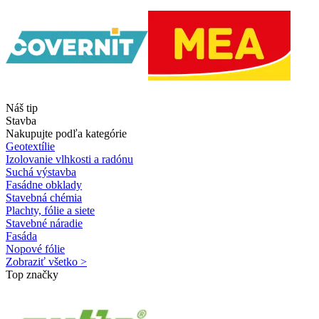
Náš tip
Stavba
Nakupujte podľa kategórie
Geotextílie
Izolovanie vlhkosti a radónu
Suchá výstavba
Fasádne obklady
Stavebná chémia
Plachty, fólie a siete
Stavebné náradie
Fasáda
Nopové fólie
Zobraziť všetko >
Top značky