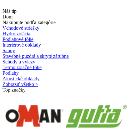
Náš tip
Dom
Nakupujte podľa kategórie
Vchodové striešky
Hydroizolácia
Podlahové fólie
Interiérové obklady
Sauny
Stavebné puzdrá a skryté zárubne
Schody a výlezy
Termoizolačné fólie
Podlahy
Akustické obklady
Zobraziť všetko >
Top značky