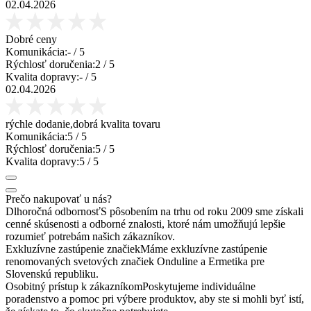
02.04.2026
Dobré ceny
Komunikácia:
-
/ 5
Rýchlosť doručenia:
2
/ 5
Kvalita dopravy:
-
/ 5
02.04.2026
rýchle dodanie,dobrá kvalita tovaru
Komunikácia:
5
/ 5
Rýchlosť doručenia:
5
/ 5
Kvalita dopravy:
5
/ 5
Prečo nakupovať u nás?
Dlhoročná odbornosť
S pôsobením na trhu od roku 2009 sme získali
cenné skúsenosti a odborné znalosti, ktoré nám umožňujú lepšie
rozumieť potrebám našich zákazníkov.
Exkluzívne zastúpenie značiek
Máme exkluzívne zastúpenie
renomovaných svetových značiek Onduline a Ermetika pre
Slovenskú republiku.
Osobitný prístup k zákazníkom
Poskytujeme individuálne
poradenstvo a pomoc pri výbere produktov, aby ste si mohli byť istí,