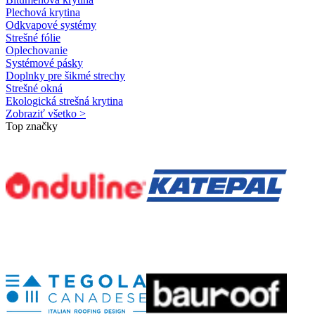
Plechová krytina
Odkvapové systémy
Strešné fólie
Oplechovanie
Systémové pásky
Doplnky pre šikmé strechy
Strešné okná
Ekologická strešná krytina
Zobraziť všetko >
Top značky