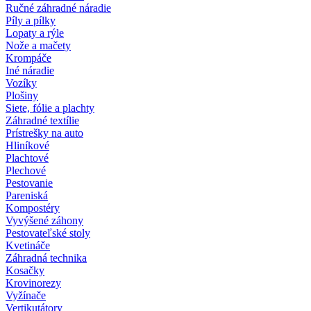
Ručné záhradné náradie
Píly a pílky
Lopaty a rýle
Nože a mačety
Krompáče
Iné náradie
Vozíky
Plošiny
Siete, fólie a plachty
Záhradné textílie
Prístrešky na auto
Hliníkové
Plachtové
Plechové
Pestovanie
Pareniská
Kompostéry
Vyvýšené záhony
Pestovateľské stoly
Kvetináče
Záhradná technika
Kosačky
Krovinorezy
Vyžínače
Vertikutátory