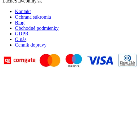
LacneStavebniny.sk
Kontakt
Ochrana súkromia
Blog
Obchodné podmienky
GDPR
O nás
Cenník dopravy