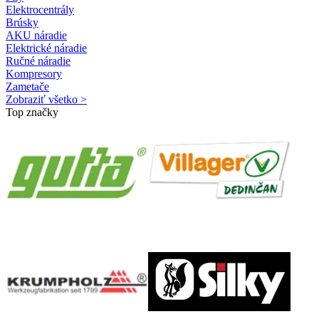
Elektrocentrály
Brúsky
AKU náradie
Elektrické náradie
Ručné náradie
Kompresory
Zametače
Zobraziť všetko >
Top značky