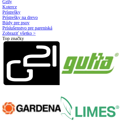
Grily
Koterce
Prístrešky
Prístrešky na drevo
Búdy pre psov
Príslušenstvo pre pareniská
Zobraziť všetko >
Top značky