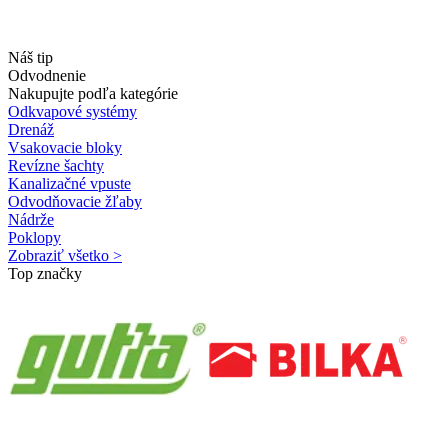
Náš tip
Odvodnenie
Nakupujte podľa kategórie
Odkvapové systémy
Drenáž
Vsakovacie bloky
Revízne šachty
Kanalizačné vpuste
Odvodňovacie žľaby
Nádrže
Poklopy
Zobraziť všetko >
Top značky