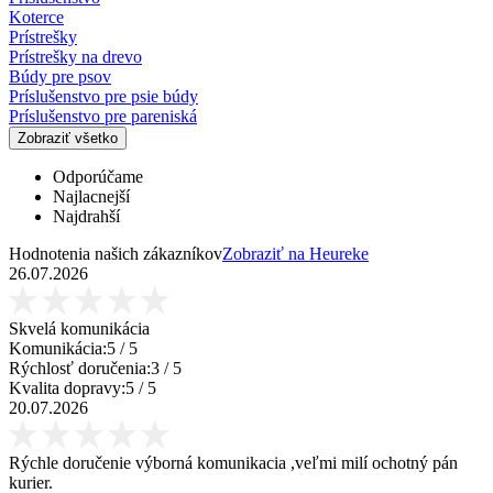
Koterce
Prístrešky
Prístrešky na drevo
Búdy pre psov
Príslušenstvo pre psie búdy
Príslušenstvo pre pareniská
Zobraziť všetko
Odporúčame
Najlacnejší
Najdrahší
Hodnotenia našich zákazníkov
Zobraziť na Heureke
26.07.2026
Skvelá komunikácia
Komunikácia:
5
/ 5
Rýchlosť doručenia:
3
/ 5
Kvalita dopravy:
5
/ 5
20.07.2026
Rýchle doručenie výborná komunikacia ,veľmi milí ochotný pán
kurier.