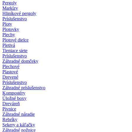
Pergoly
Markízy
Hliníkové pergoly
Príslušenstvo
Ploty
Plotovky
Plechy
Plotové dielce
Pletivá
Tieniace siete
Príslušenstvo
Záhradné domčeky
Plechové
Plastové
Drevené
Príslušenstvo
Záhradné príslušenstvo
Kompostéry
Úložné boxy
Dreváreň
Pivnice
Záhradné náradie
Rebríky
Sekery a káľačky
Záhradné nožnice