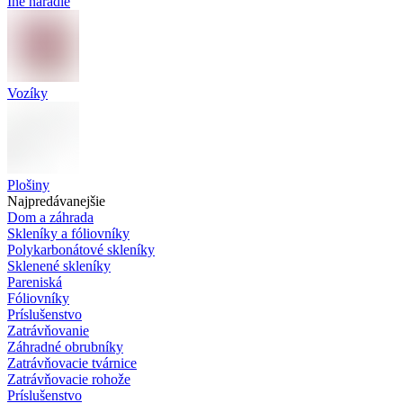
Iné náradie
Vozíky
Plošiny
Najpredávanejšie
Dom a záhrada
Skleníky a fóliovníky
Polykarbonátové skleníky
Sklenené skleníky
Pareniská
Fóliovníky
Príslušenstvo
Zatrávňovanie
Záhradné obrubníky
Zatrávňovacie tvárnice
Zatrávňovacie rohože
Príslušenstvo