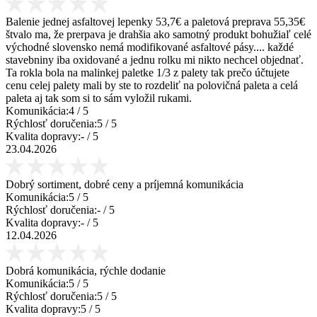
Balenie jednej asfaltovej lepenky 53,7€ a paletová preprava 55,35€
štvalo ma, že prerpava je drahšia ako samotný produkt bohužiaľ celé
východné slovensko nemá modifikované asfaltové pásy.... každé
stavebniny iba oxidované a jednu rolku mi nikto nechcel objednať.
Ta rokla bola na malinkej paletke 1/3 z palety tak prečo účtujete
cenu celej palety mali by ste to rozdeliť na polovičná paleta a celá
paleta aj tak som si to sám vyložil rukami.
Komunikácia:
4
/ 5
Rýchlosť doručenia:
5
/ 5
Kvalita dopravy:
-
/ 5
23.04.2026
Dobrý sortiment, dobré ceny a príjemná komunikácia
Komunikácia:
5
/ 5
Rýchlosť doručenia:
-
/ 5
Kvalita dopravy:
-
/ 5
12.04.2026
Dobrá komunikácia, rýchle dodanie
Komunikácia:
5
/ 5
Rýchlosť doručenia:
5
/ 5
Kvalita dopravy:
5
/ 5