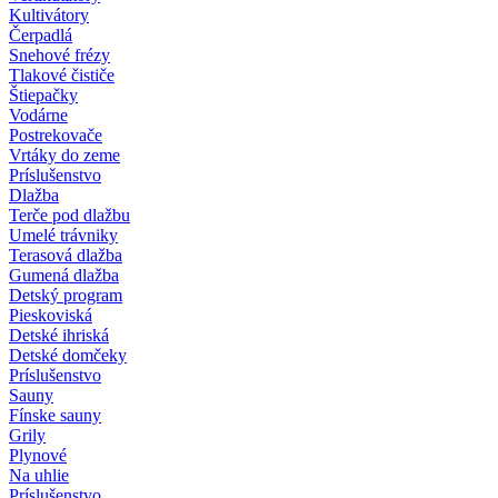
Kultivátory
Čerpadlá
Snehové frézy
Tlakové čističe
Štiepačky
Vodárne
Postrekovače
Vrtáky do zeme
Príslušenstvo
Dlažba
Terče pod dlažbu
Umelé trávniky
Terasová dlažba
Gumená dlažba
Detský program
Pieskoviská
Detské ihriská
Detské domčeky
Príslušenstvo
Sauny
Fínske sauny
Grily
Plynové
Na uhlie
Príslušenstvo