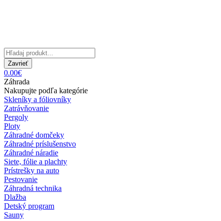
Zavrieť
0.00€
Záhrada
Nakupujte podľa kategórie
Skleníky a fóliovníky
Zatrávňovanie
Pergoly
Ploty
Záhradné domčeky
Záhradné príslušenstvo
Záhradné náradie
Siete, fólie a plachty
Prístrešky na auto
Pestovanie
Záhradná technika
Dlažba
Detský program
Sauny