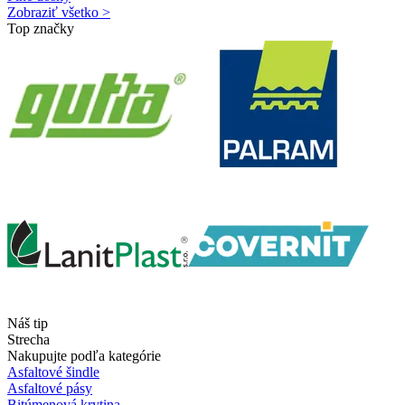
Zobraziť všetko >
Top značky
Náš tip
Strecha
Nakupujte podľa kategórie
Asfaltové šindle
Asfaltové pásy
Bitúmenová krytina