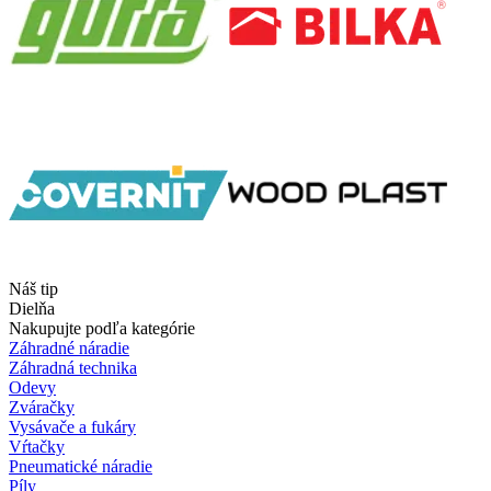
Náš tip
Dielňa
Nakupujte podľa kategórie
Záhradné náradie
Záhradná technika
Odevy
Zváračky
Vysávače a fukáry
Vŕtačky
Pneumatické náradie
Píly