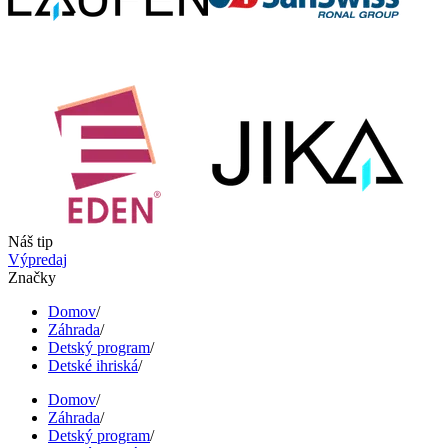
Náš tip
Výpredaj
Značky
Domov
/
Záhrada
/
Detský program
/
Detské ihriská
/
Domov
/
Záhrada
/
Detský program
/