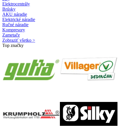
Elektrocentrály
Brúsky
AKU náradie
Elektrické náradie
Ručné náradie
Kompresory
Zametače
Zobraziť všetko >
Top značky