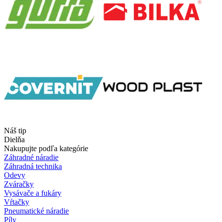
Náš tip
Dielňa
Nakupujte podľa kategórie
Záhradné náradie
Záhradná technika
Odevy
Zváračky
Vysávače a fukáry
Vŕtačky
Pneumatické náradie
Píly