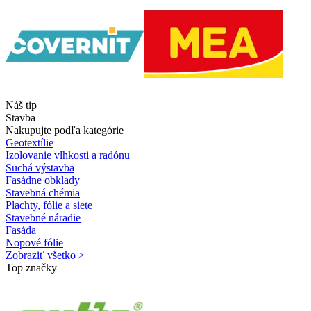
Náš tip
Stavba
Nakupujte podľa kategórie
Geotextílie
Izolovanie vlhkosti a radónu
Suchá výstavba
Fasádne obklady
Stavebná chémia
Plachty, fólie a siete
Stavebné náradie
Fasáda
Nopové fólie
Zobraziť všetko >
Top značky