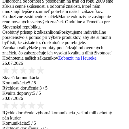
Dlhoročná odbornosť
S pôsobením na trhu od roku 2009 sme
získali cenné skúsenosti a odborné znalosti, ktoré nám
umožňujú lepšie rozumieť potrebám našich zákazníkov.
Exkluzívne zastúpenie značiek
Máme exkluzívne zastúpenie
renomovaných svetových značiek Onduline a Ermetika pre
Slovenskú republiku.
Osobitný prístup k zákazníkom
Poskytujeme individuálne
poradenstvo a pomoc pri výbere produktov, aby ste si mohli
byť istí, že získate to, čo skutočne potrebujete.
Záruka kvality
Naše produkty pochádzajú od overených
značiek, čo zabezpečuje ich vysokú kvalitu a dlhú životnosť.
Hodnotenia našich zákazníkov
Zobraziť na Heureke
26.07.2026
Skvelá komunikácia
Komunikácia:
5
/ 5
Rýchlosť doručenia:
3
/ 5
Kvalita dopravy:
5
/ 5
20.07.2026
Rýchle doručenie výborná komunikacia ,veľmi milí ochotný
pán kurier.
Komunikácia:
5
/ 5
Rýchlosť doručenia:
5
/ 5