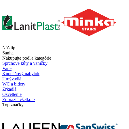
Náš tip
Sanita
Nakupujte podľa kategórie
Sprchové kúty a vaničky
Vane
Kúpeľňový nábytok
Umývadlá
WC a bidety
Zrkadlá
Osvetlenie
Zobraziť všetko >
Top značky