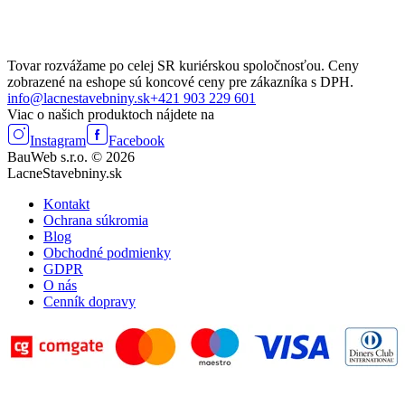
Tovar rozvážame po celej SR kuriérskou spoločnosťou. Ceny
zobrazené na eshope sú koncové ceny pre zákazníka s DPH.
info@lacnestavebniny.sk
+421 903 229 601
Viac o našich produktoch nájdete na
Instagram
Facebook
BauWeb s.r.o. © 2026
LacneStavebniny.sk
Kontakt
Ochrana súkromia
Blog
Obchodné podmienky
GDPR
O nás
Cenník dopravy