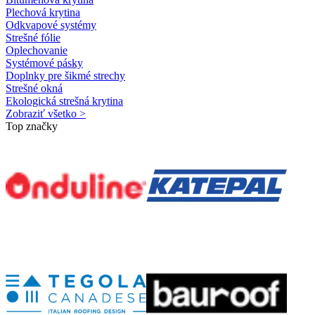
Plechová krytina
Odkvapové systémy
Strešné fólie
Oplechovanie
Systémové pásky
Doplnky pre šikmé strechy
Strešné okná
Ekologická strešná krytina
Zobraziť všetko >
Top značky