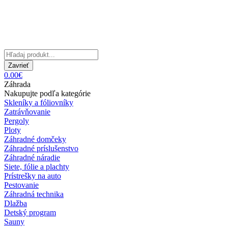
Zavrieť
0.00€
Záhrada
Nakupujte podľa kategórie
Skleníky a fóliovníky
Zatrávňovanie
Pergoly
Ploty
Záhradné domčeky
Záhradné príslušenstvo
Záhradné náradie
Siete, fólie a plachty
Prístrešky na auto
Pestovanie
Záhradná technika
Dlažba
Detský program
Sauny