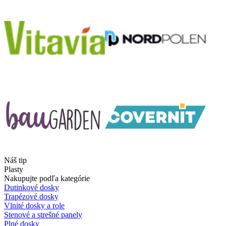
Náš tip
Plasty
Nakupujte podľa kategórie
Dutinkové dosky
Trapézové dosky
Vlnité dosky a role
Stenové a strešné panely
Plné dosky