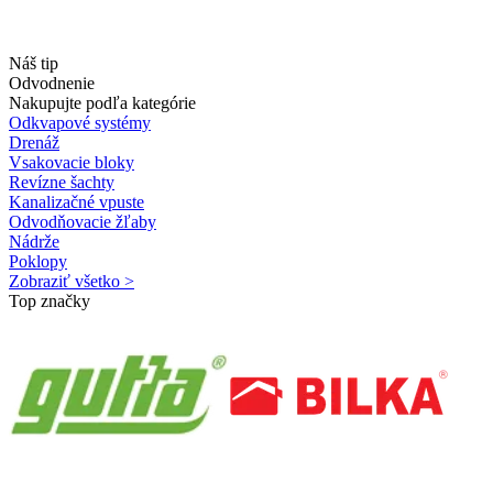
Náš tip
Odvodnenie
Nakupujte podľa kategórie
Odkvapové systémy
Drenáž
Vsakovacie bloky
Revízne šachty
Kanalizačné vpuste
Odvodňovacie žľaby
Nádrže
Poklopy
Zobraziť všetko >
Top značky