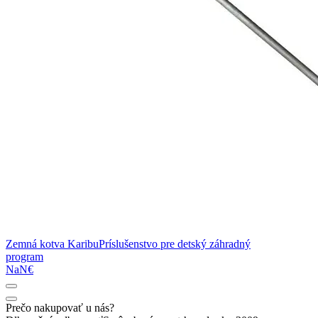
Zemná kotva Karibu
Príslušenstvo pre detský záhradný
program
NaN€
Prečo nakupovať u nás?