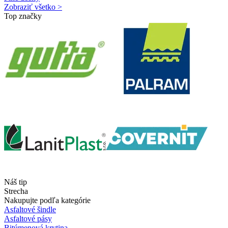
Zobraziť všetko >
Top značky
Náš tip
Strecha
Nakupujte podľa kategórie
Asfaltové šindle
Asfaltové pásy
Bitúmenová krytina