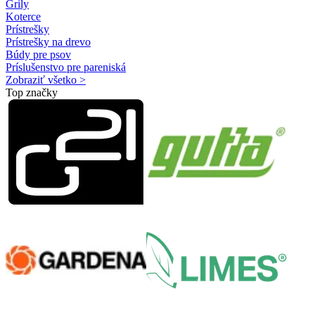
Grily
Koterce
Prístrešky
Prístrešky na drevo
Búdy pre psov
Príslušenstvo pre pareniská
Zobraziť všetko >
Top značky