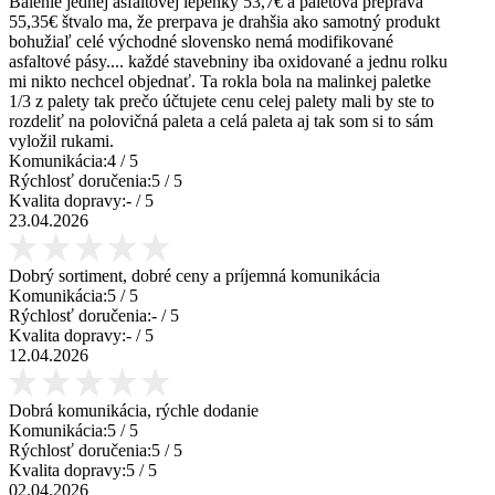
Balenie jednej asfaltovej lepenky 53,7€ a paletová preprava
55,35€ štvalo ma, že prerpava je drahšia ako samotný produkt
bohužiaľ celé východné slovensko nemá modifikované
asfaltové pásy.... každé stavebniny iba oxidované a jednu rolku
mi nikto nechcel objednať. Ta rokla bola na malinkej paletke
1/3 z palety tak prečo účtujete cenu celej palety mali by ste to
rozdeliť na polovičná paleta a celá paleta aj tak som si to sám
vyložil rukami.
Komunikácia:
4
/ 5
Rýchlosť doručenia:
5
/ 5
Kvalita dopravy:
-
/ 5
23.04.2026
Dobrý sortiment, dobré ceny a príjemná komunikácia
Komunikácia:
5
/ 5
Rýchlosť doručenia:
-
/ 5
Kvalita dopravy:
-
/ 5
12.04.2026
Dobrá komunikácia, rýchle dodanie
Komunikácia:
5
/ 5
Rýchlosť doručenia:
5
/ 5
Kvalita dopravy:
5
/ 5
02.04.2026