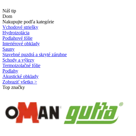
Náš tip
Dom
Nakupujte podľa kategórie
Vchodové striešky
Hydroizolácia
Podlahové fólie
Interiérové obklady
Sauny
Stavebné puzdrá a skryté zárubne
Schody a výlezy
Termoizolačné fólie
Podlahy
Akustické obklady
Zobraziť všetko >
Top značky