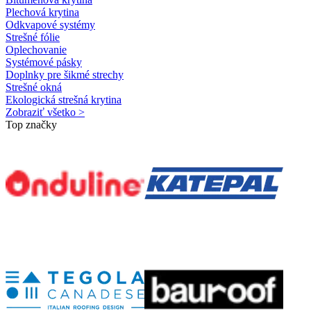
Plechová krytina
Odkvapové systémy
Strešné fólie
Oplechovanie
Systémové pásky
Doplnky pre šikmé strechy
Strešné okná
Ekologická strešná krytina
Zobraziť všetko >
Top značky