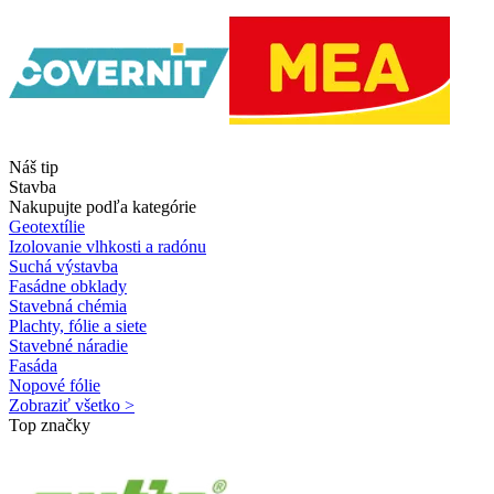
Náš tip
Stavba
Nakupujte podľa kategórie
Geotextílie
Izolovanie vlhkosti a radónu
Suchá výstavba
Fasádne obklady
Stavebná chémia
Plachty, fólie a siete
Stavebné náradie
Fasáda
Nopové fólie
Zobraziť všetko >
Top značky