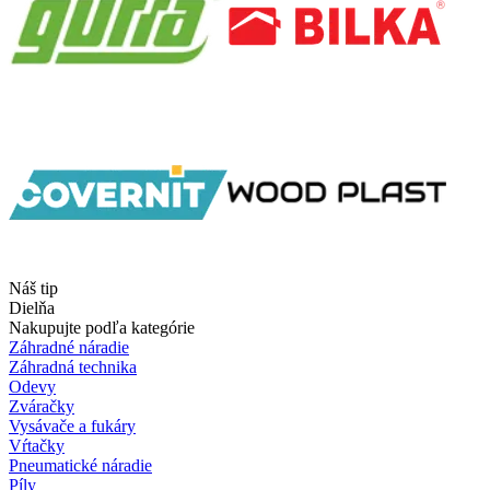
Náš tip
Dielňa
Nakupujte podľa kategórie
Záhradné náradie
Záhradná technika
Odevy
Zváračky
Vysávače a fukáry
Vŕtačky
Pneumatické náradie
Píly