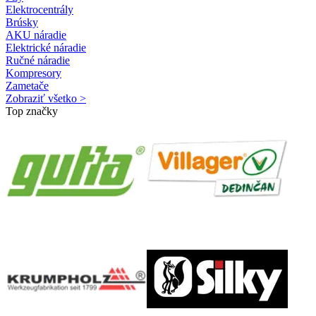
Elektrocentrály
Brúsky
AKU náradie
Elektrické náradie
Ručné náradie
Kompresory
Zametače
Zobraziť všetko >
Top značky