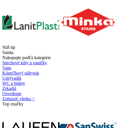
Náš tip
Sanita
Nakupujte podľa kategórie
Sprchové kúty a vaničky
Vane
Kúpeľňový nábytok
Umývadlá
WC a bidety
Zrkadlá
Osvetlenie
Zobraziť všetko >
Top značky