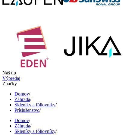
Náš tip
Výpredaj
Značky
Domov
/
Záhrada
/
Skleníky a fóliovníky
/
Príslušenstvo
/
Domov
/
Záhrada
/
Skleníky a fóliovníky
/