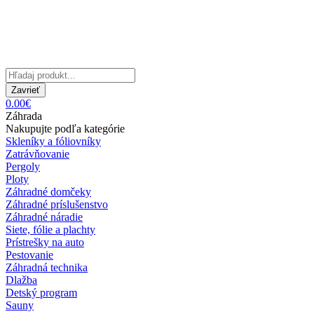
Zavrieť
0.00€
Záhrada
Nakupujte podľa kategórie
Skleníky a fóliovníky
Zatrávňovanie
Pergoly
Ploty
Záhradné domčeky
Záhradné príslušenstvo
Záhradné náradie
Siete, fólie a plachty
Prístrešky na auto
Pestovanie
Záhradná technika
Dlažba
Detský program
Sauny