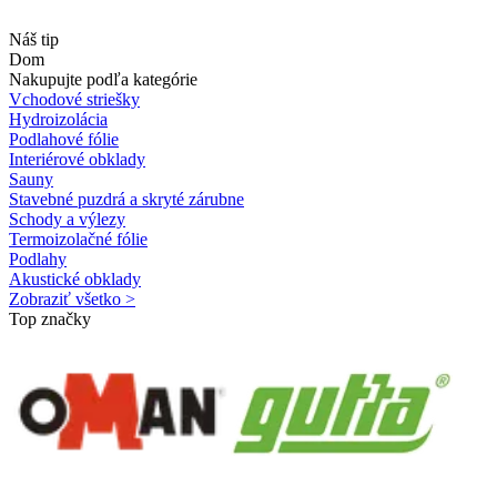
Náš tip
Dom
Nakupujte podľa kategórie
Vchodové striešky
Hydroizolácia
Podlahové fólie
Interiérové obklady
Sauny
Stavebné puzdrá a skryté zárubne
Schody a výlezy
Termoizolačné fólie
Podlahy
Akustické obklady
Zobraziť všetko >
Top značky