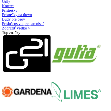
Grily
Koterce
Prístrešky
Prístrešky na drevo
Búdy pre psov
Príslušenstvo pre pareniská
Zobraziť všetko >
Top značky