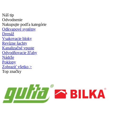
Náš tip
Odvodnenie
Nakupujte podľa kategórie
Odkvapové systémy
Drenáž
Vsakovacie bloky
Revízne šachty
Kanalizačné vpuste
Odvodňovacie žľaby
Nádrže
Poklopy
Zobraziť všetko >
Top značky