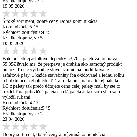
Kvalita dopravy:
-
/ 5
15.05.2026
Široký sortiment, dobré ceny Dobrá komunikácia
Komunikácia:
5
/ 5
Rýchlosť doručenia:
4
/ 5
Kvalita dopravy:
-
/ 5
10.05.2026
Balenie jednej asfaltovej lepenky 53,7€ a paletová preprava
55,35€ štvalo ma, že prerpava je drahšia ako samotný produkt
bohužiaľ celé východné slovensko nemá modifikované
asfaltové pásy.... každé stavebniny iba oxidované a jednu rolku
mi nikto nechcel objednať. Ta rokla bola na malinkej paletke
1/3 z palety tak prečo účtujete cenu celej palety mali by ste to
rozdeliť na polovičná paleta a celá paleta aj tak som si to sám
vyložil rukami.
Komunikácia:
4
/ 5
Rýchlosť doručenia:
5
/ 5
Kvalita dopravy:
-
/ 5
23.04.2026
Dobrý sortiment, dobré ceny a príjemná komunikácia