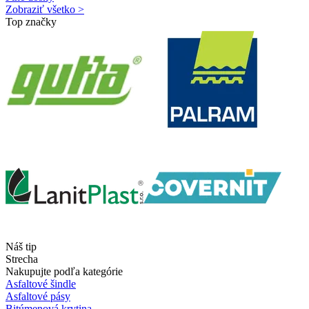
Zobraziť všetko >
Top značky
Náš tip
Strecha
Nakupujte podľa kategórie
Asfaltové šindle
Asfaltové pásy
Bitúmenová krytina