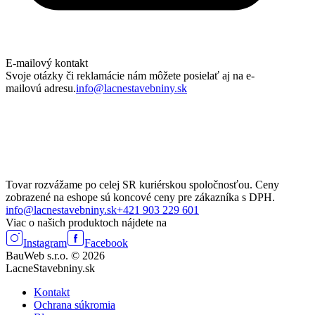
E-mailový kontakt
Svoje otázky či reklamácie nám môžete posielať aj na e-
mailovú adresu.
info@lacnestavebniny.sk
Tovar rozvážame po celej SR kuriérskou spoločnosťou. Ceny
zobrazené na eshope sú koncové ceny pre zákazníka s DPH.
info@lacnestavebniny.sk
+421 903 229 601
Viac o našich produktoch nájdete na
Instagram
Facebook
BauWeb s.r.o. © 2026
LacneStavebniny.sk
Kontakt
Ochrana súkromia