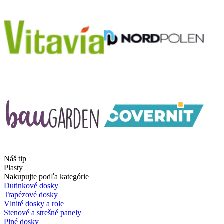
Náš tip
Plasty
Nakupujte podľa kategórie
Dutinkové dosky
Trapézové dosky
Vlnité dosky a role
Stenové a strešné panely
Plné dosky