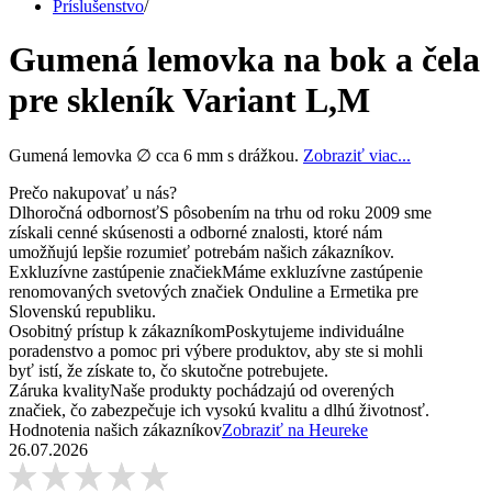
Príslušenstvo
/
Gumená lemovka na bok a čela
pre skleník Variant L,M
Gumená lemovka ∅ cca 6 mm s drážkou.
Zobraziť viac...
Prečo nakupovať u nás?
Dlhoročná odbornosť
S pôsobením na trhu od roku 2009 sme
získali cenné skúsenosti a odborné znalosti, ktoré nám
umožňujú lepšie rozumieť potrebám našich zákazníkov.
Exkluzívne zastúpenie značiek
Máme exkluzívne zastúpenie
renomovaných svetových značiek Onduline a Ermetika pre
Slovenskú republiku.
Osobitný prístup k zákazníkom
Poskytujeme individuálne
poradenstvo a pomoc pri výbere produktov, aby ste si mohli
byť istí, že získate to, čo skutočne potrebujete.
Záruka kvality
Naše produkty pochádzajú od overených
značiek, čo zabezpečuje ich vysokú kvalitu a dlhú životnosť.
Hodnotenia našich zákazníkov
Zobraziť na Heureke
26.07.2026