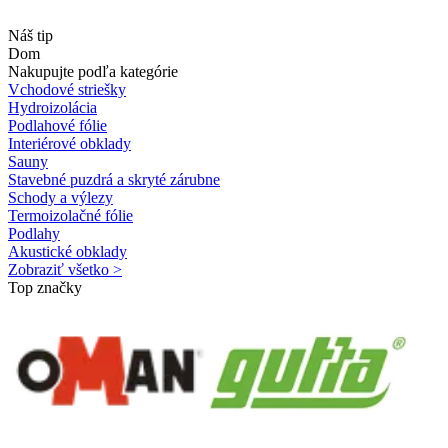
Náš tip
Dom
Nakupujte podľa kategórie
Vchodové striešky
Hydroizolácia
Podlahové fólie
Interiérové obklady
Sauny
Stavebné puzdrá a skryté zárubne
Schody a výlezy
Termoizolačné fólie
Podlahy
Akustické obklady
Zobraziť všetko >
Top značky