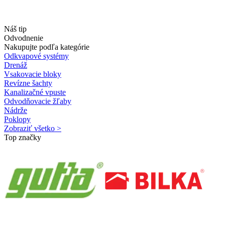
Náš tip
Odvodnenie
Nakupujte podľa kategórie
Odkvapové systémy
Drenáž
Vsakovacie bloky
Revízne šachty
Kanalizačné vpuste
Odvodňovacie žľaby
Nádrže
Poklopy
Zobraziť všetko >
Top značky