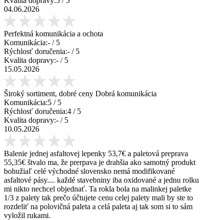
Kvalita dopravy:
5
/ 5
04.06.2026
Perfektná komunikácia a ochota
Komunikácia:
-
/ 5
Rýchlosť doručenia:
-
/ 5
Kvalita dopravy:
-
/ 5
15.05.2026
Široký sortiment, dobré ceny Dobrá komunikácia
Komunikácia:
5
/ 5
Rýchlosť doručenia:
4
/ 5
Kvalita dopravy:
-
/ 5
10.05.2026
Balenie jednej asfaltovej lepenky 53,7€ a paletová preprava
55,35€ štvalo ma, že prerpava je drahšia ako samotný produkt
bohužiaľ celé východné slovensko nemá modifikované
asfaltové pásy.... každé stavebniny iba oxidované a jednu rolku
mi nikto nechcel objednať. Ta rokla bola na malinkej paletke
1/3 z palety tak prečo účtujete cenu celej palety mali by ste to
rozdeliť na polovičná paleta a celá paleta aj tak som si to sám
vyložil rukami.