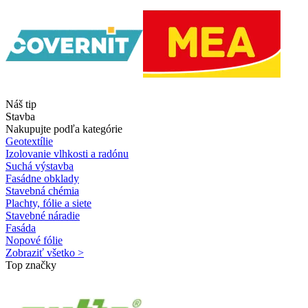
Náš tip
Stavba
Nakupujte podľa kategórie
Geotextílie
Izolovanie vlhkosti a radónu
Suchá výstavba
Fasádne obklady
Stavebná chémia
Plachty, fólie a siete
Stavebné náradie
Fasáda
Nopové fólie
Zobraziť všetko >
Top značky