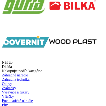
Náš tip
Dielňa
Nakupujte podľa kategórie
Záhradné náradie
Záhradná technika
Odevy
Zváračky
Vysávače a fukáry
Vŕtačky
Pneumatické náradie
Píly