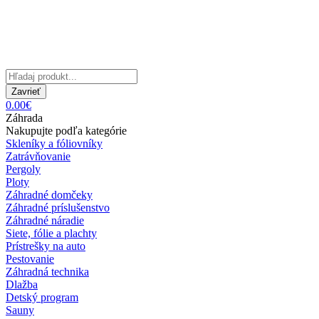
Zavrieť
0.00€
Záhrada
Nakupujte podľa kategórie
Skleníky a fóliovníky
Zatrávňovanie
Pergoly
Ploty
Záhradné domčeky
Záhradné príslušenstvo
Záhradné náradie
Siete, fólie a plachty
Prístrešky na auto
Pestovanie
Záhradná technika
Dlažba
Detský program
Sauny