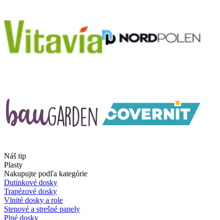
Náš tip
Plasty
Nakupujte podľa kategórie
Dutinkové dosky
Trapézové dosky
Vlnité dosky a role
Stenové a strešné panely
Plné dosky