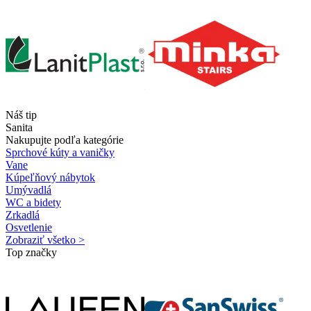
Náš tip
Sanita
Nakupujte podľa kategórie
Sprchové kúty a vaničky
Vane
Kúpeľňový nábytok
Umývadlá
WC a bidety
Zrkadlá
Osvetlenie
Zobraziť všetko >
Top značky