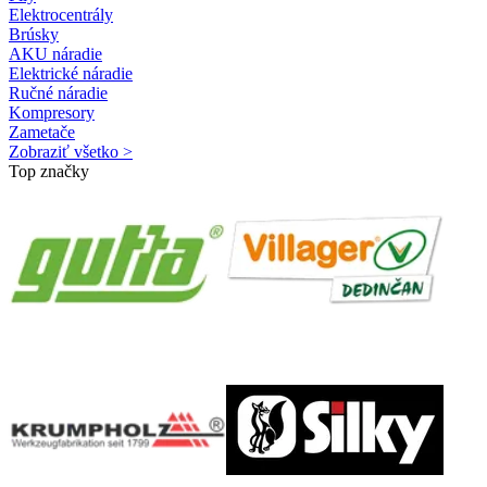
Elektrocentrály
Brúsky
AKU náradie
Elektrické náradie
Ručné náradie
Kompresory
Zametače
Zobraziť všetko >
Top značky