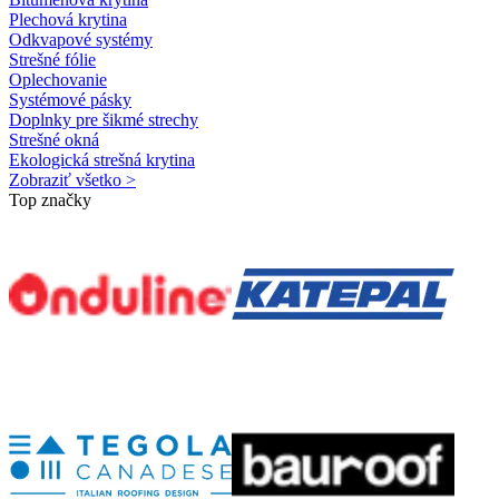
Plechová krytina
Odkvapové systémy
Strešné fólie
Oplechovanie
Systémové pásky
Doplnky pre šikmé strechy
Strešné okná
Ekologická strešná krytina
Zobraziť všetko >
Top značky