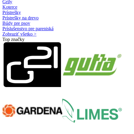
Grily
Koterce
Prístrešky
Prístrešky na drevo
Búdy pre psov
Príslušenstvo pre pareniská
Zobraziť všetko >
Top značky