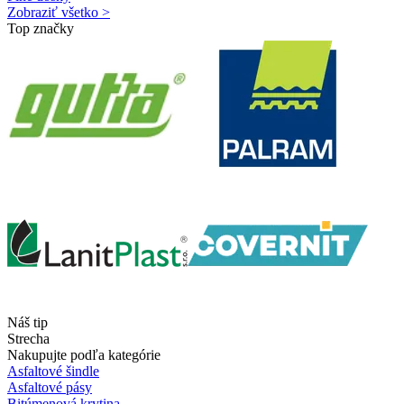
Zobraziť všetko >
Top značky
Náš tip
Strecha
Nakupujte podľa kategórie
Asfaltové šindle
Asfaltové pásy
Bitúmenová krytina