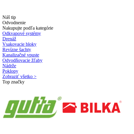
Náš tip
Odvodnenie
Nakupujte podľa kategórie
Odkvapové systémy
Drenáž
Vsakovacie bloky
Revízne šachty
Kanalizačné vpuste
Odvodňovacie žľaby
Nádrže
Poklopy
Zobraziť všetko >
Top značky