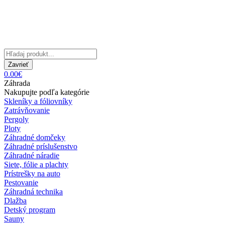
Zavrieť
0.00€
Záhrada
Nakupujte podľa kategórie
Skleníky a fóliovníky
Zatrávňovanie
Pergoly
Ploty
Záhradné domčeky
Záhradné príslušenstvo
Záhradné náradie
Siete, fólie a plachty
Prístrešky na auto
Pestovanie
Záhradná technika
Dlažba
Detský program
Sauny