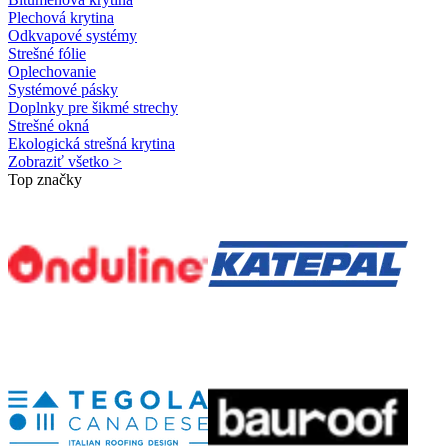
Plechová krytina
Odkvapové systémy
Strešné fólie
Oplechovanie
Systémové pásky
Doplnky pre šikmé strechy
Strešné okná
Ekologická strešná krytina
Zobraziť všetko >
Top značky