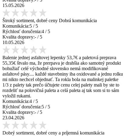
15.05.2026
Široký sortiment, dobré ceny Dobrá komunikácia
Komunikácia:
5
/ 5
Rýchlosť doručenia:
4
/ 5
Kvalita dopravy:
-
/ 5
10.05.2026
Balenie jednej asfaltovej lepenky 53,7€ a paletová preprava
55,35€ štvalo ma, že prerpava je drahšia ako samotný produkt
bohužiaľ celé východné slovensko nemá modifikované
asfaltové pásy.... každé stavebniny iba oxidované a jednu rolku
mi nikto nechcel objednať. Ta rokla bola na malinkej paletke
1/3 z palety tak prečo účtujete cenu celej palety mali by ste to
rozdeliť na polovičná paleta a celá paleta aj tak som si to sám
vyložil rukami.
Komunikácia:
4
/ 5
Rýchlosť doručenia:
5
/ 5
Kvalita dopravy:
-
/ 5
23.04.2026
Dobrý sortiment, dobré ceny a príjemná komunikácia