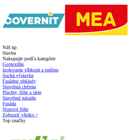
Náš tip
Stavba
Nakupujte podľa kategórie
Geotextílie
Izolovanie vlhkosti a radónu
Suchá výstavba
Fasádne obklady
Stavebná chémia
Plachty, fólie a siete
Stavebné náradie
Fasáda
Nopové fólie
Zobraziť všetko >
Top značky