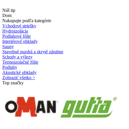
Náš tip
Dom
Nakupujte podľa kategórie
Vchodové striešky
Hydroizolácia
Podlahové fólie
Interiérové obklady
Sauny
Stavebné puzdrá a skryté zárubne
Schody a výlezy
Termoizolačné fólie
Podlahy
Akustické obklady
Zobraziť všetko >
Top značky