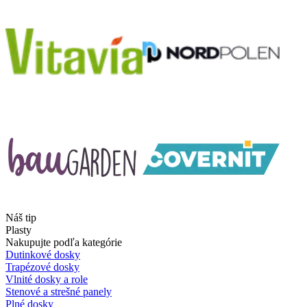
Náš tip
Plasty
Nakupujte podľa kategórie
Dutinkové dosky
Trapézové dosky
Vlnité dosky a role
Stenové a strešné panely
Plné dosky