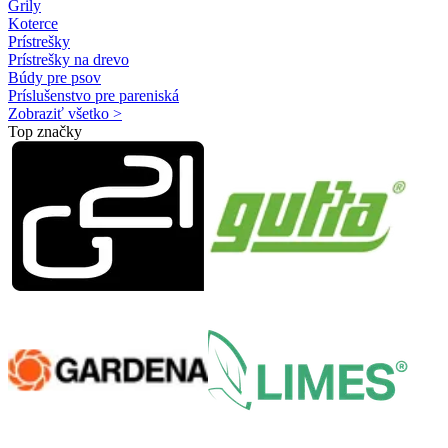
Grily
Koterce
Prístrešky
Prístrešky na drevo
Búdy pre psov
Príslušenstvo pre pareniská
Zobraziť všetko >
Top značky