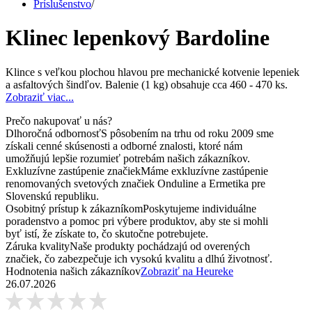
Príslušenstvo
/
Klinec lepenkový Bardoline
Klince s veľkou plochou hlavou pre mechanické kotvenie lepeniek
a asfaltových šindľov. Balenie (1 kg) obsahuje cca 460 - 470 ks.
Zobraziť viac...
Prečo nakupovať u nás?
Dlhoročná odbornosť
S pôsobením na trhu od roku 2009 sme
získali cenné skúsenosti a odborné znalosti, ktoré nám
umožňujú lepšie rozumieť potrebám našich zákazníkov.
Exkluzívne zastúpenie značiek
Máme exkluzívne zastúpenie
renomovaných svetových značiek Onduline a Ermetika pre
Slovenskú republiku.
Osobitný prístup k zákazníkom
Poskytujeme individuálne
poradenstvo a pomoc pri výbere produktov, aby ste si mohli
byť istí, že získate to, čo skutočne potrebujete.
Záruka kvality
Naše produkty pochádzajú od overených
značiek, čo zabezpečuje ich vysokú kvalitu a dlhú životnosť.
Hodnotenia našich zákazníkov
Zobraziť na Heureke
26.07.2026