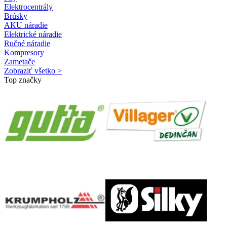
Elektrocentrály
Brúsky
AKU náradie
Elektrické náradie
Ručné náradie
Kompresory
Zametače
Zobraziť všetko >
Top značky