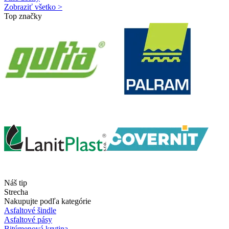
Zobraziť všetko >
Top značky
Náš tip
Strecha
Nakupujte podľa kategórie
Asfaltové šindle
Asfaltové pásy
Bitúmenová krytina