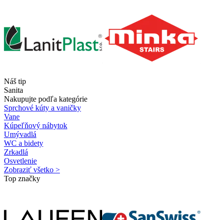
Náš tip
Sanita
Nakupujte podľa kategórie
Sprchové kúty a vaničky
Vane
Kúpeľňový nábytok
Umývadlá
WC a bidety
Zrkadlá
Osvetlenie
Zobraziť všetko >
Top značky