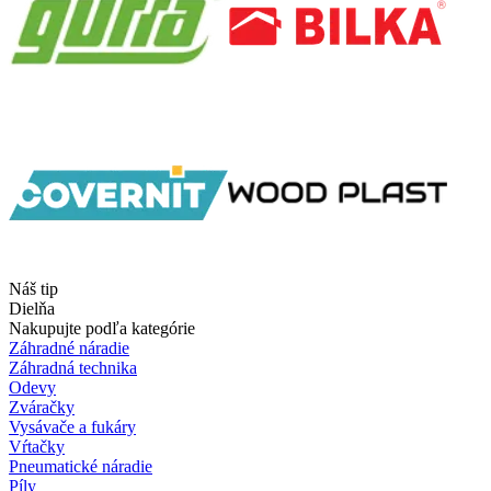
Náš tip
Dielňa
Nakupujte podľa kategórie
Záhradné náradie
Záhradná technika
Odevy
Zváračky
Vysávače a fukáry
Vŕtačky
Pneumatické náradie
Píly