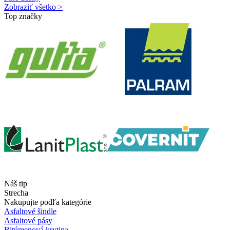
Zobraziť všetko >
Top značky
Náš tip
Strecha
Nakupujte podľa kategórie
Asfaltové šindle
Asfaltové pásy
Bitúmenová krytina