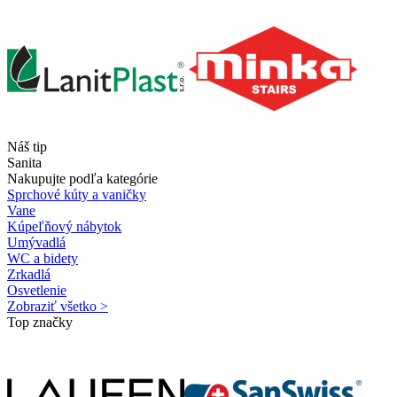
Náš tip
Sanita
Nakupujte podľa kategórie
Sprchové kúty a vaničky
Vane
Kúpeľňový nábytok
Umývadlá
WC a bidety
Zrkadlá
Osvetlenie
Zobraziť všetko >
Top značky