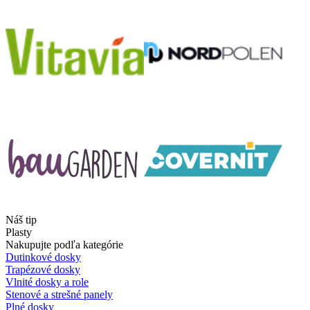
Náš tip
Plasty
Nakupujte podľa kategórie
Dutinkové dosky
Trapézové dosky
Vlnité dosky a role
Stenové a strešné panely
Plné dosky