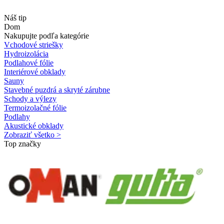
Náš tip
Dom
Nakupujte podľa kategórie
Vchodové striešky
Hydroizolácia
Podlahové fólie
Interiérové obklady
Sauny
Stavebné puzdrá a skryté zárubne
Schody a výlezy
Termoizolačné fólie
Podlahy
Akustické obklady
Zobraziť všetko >
Top značky