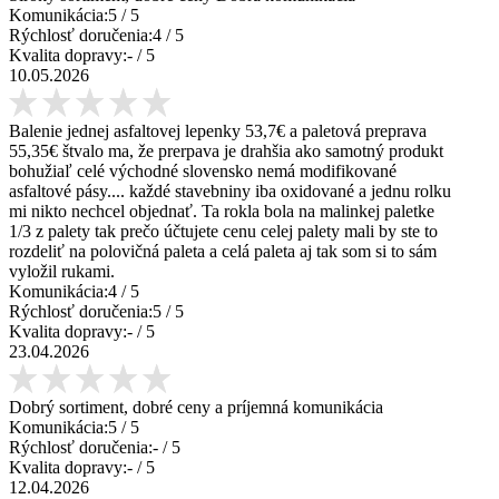
Komunikácia:
5
/ 5
Rýchlosť doručenia:
4
/ 5
Kvalita dopravy:
-
/ 5
10.05.2026
Balenie jednej asfaltovej lepenky 53,7€ a paletová preprava
55,35€ štvalo ma, že prerpava je drahšia ako samotný produkt
bohužiaľ celé východné slovensko nemá modifikované
asfaltové pásy.... každé stavebniny iba oxidované a jednu rolku
mi nikto nechcel objednať. Ta rokla bola na malinkej paletke
1/3 z palety tak prečo účtujete cenu celej palety mali by ste to
rozdeliť na polovičná paleta a celá paleta aj tak som si to sám
vyložil rukami.
Komunikácia:
4
/ 5
Rýchlosť doručenia:
5
/ 5
Kvalita dopravy:
-
/ 5
23.04.2026
Dobrý sortiment, dobré ceny a príjemná komunikácia
Komunikácia:
5
/ 5
Rýchlosť doručenia:
-
/ 5
Kvalita dopravy:
-
/ 5
12.04.2026