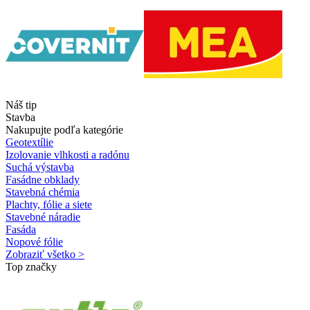
Náš tip
Stavba
Nakupujte podľa kategórie
Geotextílie
Izolovanie vlhkosti a radónu
Suchá výstavba
Fasádne obklady
Stavebná chémia
Plachty, fólie a siete
Stavebné náradie
Fasáda
Nopové fólie
Zobraziť všetko >
Top značky