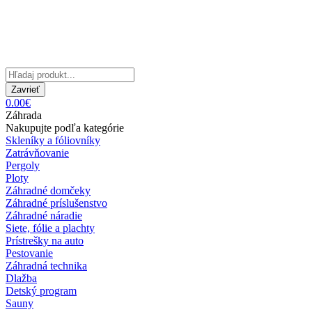
Zavrieť
0.00€
Záhrada
Nakupujte podľa kategórie
Skleníky a fóliovníky
Zatrávňovanie
Pergoly
Ploty
Záhradné domčeky
Záhradné príslušenstvo
Záhradné náradie
Siete, fólie a plachty
Prístrešky na auto
Pestovanie
Záhradná technika
Dlažba
Detský program
Sauny