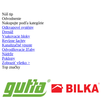
Náš tip
Odvodnenie
Nakupujte podľa kategórie
Odkvapové systémy
Drenáž
Vsakovacie bloky
Revízne šachty
Kanalizačné vpuste
Odvodňovacie žľaby
Nádrže
Poklopy
Zobraziť všetko >
Top značky