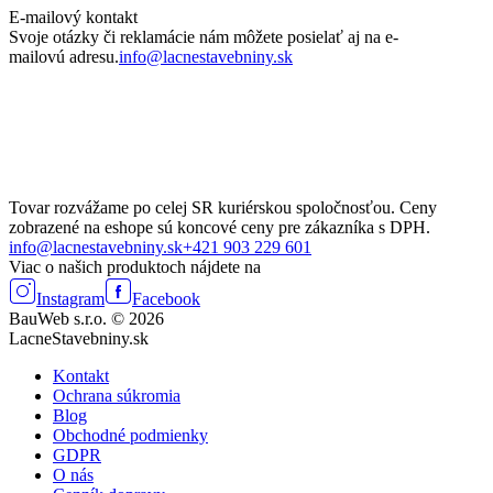
E-mailový kontakt
Svoje otázky či reklamácie nám môžete posielať aj na e-
mailovú adresu.
info@lacnestavebniny.sk
Tovar rozvážame po celej SR kuriérskou spoločnosťou. Ceny
zobrazené na eshope sú koncové ceny pre zákazníka s DPH.
info@lacnestavebniny.sk
+421 903 229 601
Viac o našich produktoch nájdete na
Instagram
Facebook
BauWeb s.r.o. © 2026
LacneStavebniny.sk
Kontakt
Ochrana súkromia
Blog
Obchodné podmienky
GDPR
O nás