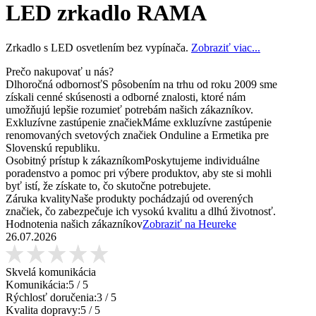
LED zrkadlo RAMA
Zrkadlo s LED osvetlením bez vypínača.
Zobraziť viac...
Prečo nakupovať u nás?
Dlhoročná odbornosť
S pôsobením na trhu od roku 2009 sme
získali cenné skúsenosti a odborné znalosti, ktoré nám
umožňujú lepšie rozumieť potrebám našich zákazníkov.
Exkluzívne zastúpenie značiek
Máme exkluzívne zastúpenie
renomovaných svetových značiek Onduline a Ermetika pre
Slovenskú republiku.
Osobitný prístup k zákazníkom
Poskytujeme individuálne
poradenstvo a pomoc pri výbere produktov, aby ste si mohli
byť istí, že získate to, čo skutočne potrebujete.
Záruka kvality
Naše produkty pochádzajú od overených
značiek, čo zabezpečuje ich vysokú kvalitu a dlhú životnosť.
Hodnotenia našich zákazníkov
Zobraziť na Heureke
26.07.2026
Skvelá komunikácia
Komunikácia:
5
/ 5
Rýchlosť doručenia:
3
/ 5
Kvalita dopravy:
5
/ 5