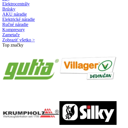
Elektrocentrály
Brúsky
AKU náradie
Elektrické náradie
Ručné náradie
Kompresory
Zametače
Zobraziť všetko >
Top značky