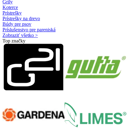
Grily
Koterce
Prístrešky
Prístrešky na drevo
Búdy pre psov
Príslušenstvo pre pareniská
Zobraziť všetko >
Top značky