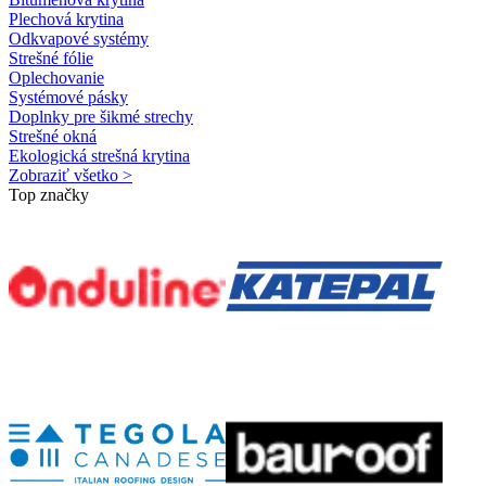
Plechová krytina
Odkvapové systémy
Strešné fólie
Oplechovanie
Systémové pásky
Doplnky pre šikmé strechy
Strešné okná
Ekologická strešná krytina
Zobraziť všetko >
Top značky