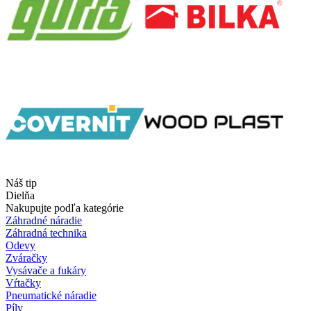
Náš tip
Dielňa
Nakupujte podľa kategórie
Záhradné náradie
Záhradná technika
Odevy
Zváračky
Vysávače a fukáry
Vŕtačky
Pneumatické náradie
Píly