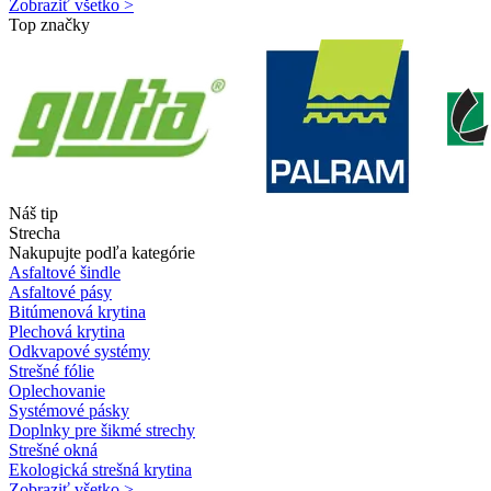
Zobraziť všetko >
Top značky
Náš tip
Strecha
Nakupujte podľa kategórie
Asfaltové šindle
Asfaltové pásy
Bitúmenová krytina
Plechová krytina
Odkvapové systémy
Strešné fólie
Oplechovanie
Systémové pásky
Doplnky pre šikmé strechy
Strešné okná
Ekologická strešná krytina
Zobraziť všetko >