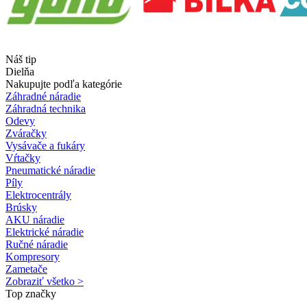
Náš tip
Dielňa
Nakupujte podľa kategórie
Záhradné náradie
Záhradná technika
Odevy
Zváračky
Vysávače a fukáry
Vŕtačky
Pneumatické náradie
Píly
Elektrocentrály
Brúsky
AKU náradie
Elektrické náradie
Ručné náradie
Kompresory
Zametače
Zobraziť všetko >
Top značky