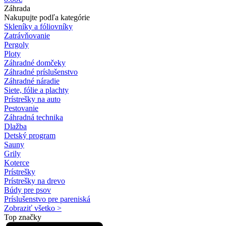
Záhrada
Nakupujte podľa kategórie
Skleníky a fóliovníky
Zatrávňovanie
Pergoly
Ploty
Záhradné domčeky
Záhradné príslušenstvo
Záhradné náradie
Siete, fólie a plachty
Prístrešky na auto
Pestovanie
Záhradná technika
Dlažba
Detský program
Sauny
Grily
Koterce
Prístrešky
Prístrešky na drevo
Búdy pre psov
Príslušenstvo pre pareniská
Zobraziť všetko >
Top značky