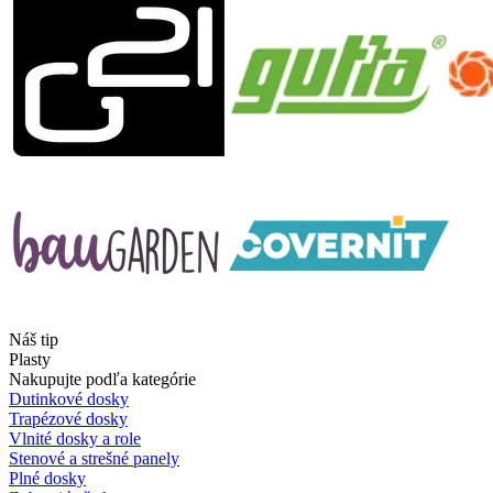
Náš tip
Plasty
Nakupujte podľa kategórie
Dutinkové dosky
Trapézové dosky
Vlnité dosky a role
Stenové a strešné panely
Plné dosky