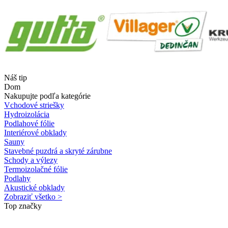
Náš tip
Dom
Nakupujte podľa kategórie
Vchodové striešky
Hydroizolácia
Podlahové fólie
Interiérové obklady
Sauny
Stavebné puzdrá a skryté zárubne
Schody a výlezy
Termoizolačné fólie
Podlahy
Akustické obklady
Zobraziť všetko >
Top značky