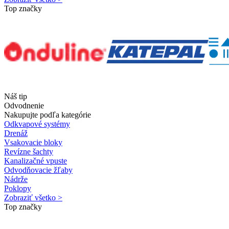
Top značky
Náš tip
Odvodnenie
Nakupujte podľa kategórie
Odkvapové systémy
Drenáž
Vsakovacie bloky
Revízne šachty
Kanalizačné vpuste
Odvodňovacie žľaby
Nádrže
Poklopy
Zobraziť všetko >
Top značky