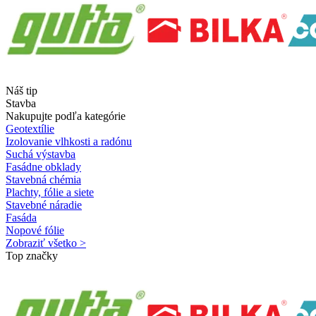
Náš tip
Stavba
Nakupujte podľa kategórie
Geotextílie
Izolovanie vlhkosti a radónu
Suchá výstavba
Fasádne obklady
Stavebná chémia
Plachty, fólie a siete
Stavebné náradie
Fasáda
Nopové fólie
Zobraziť všetko >
Top značky