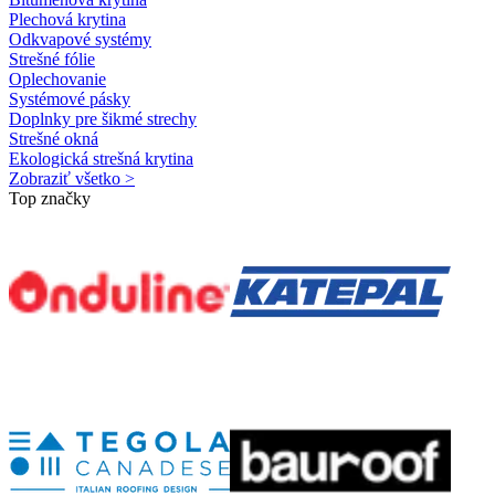
Plechová krytina
Odkvapové systémy
Strešné fólie
Oplechovanie
Systémové pásky
Doplnky pre šikmé strechy
Strešné okná
Ekologická strešná krytina
Zobraziť všetko >
Top značky