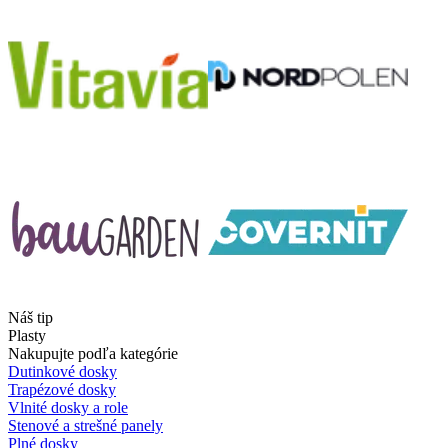
Náš tip
Plasty
Nakupujte podľa kategórie
Dutinkové dosky
Trapézové dosky
Vlnité dosky a role
Stenové a strešné panely
Plné dosky