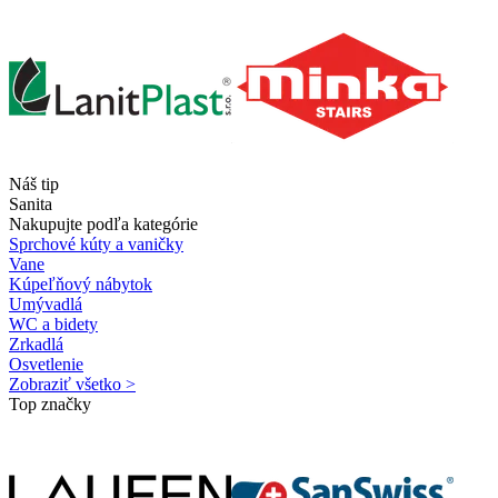
Náš tip
Sanita
Nakupujte podľa kategórie
Sprchové kúty a vaničky
Vane
Kúpeľňový nábytok
Umývadlá
WC a bidety
Zrkadlá
Osvetlenie
Zobraziť všetko >
Top značky