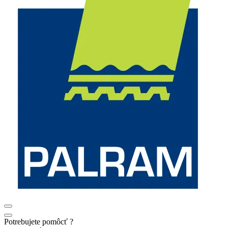
Potrebujete pomôcť ?