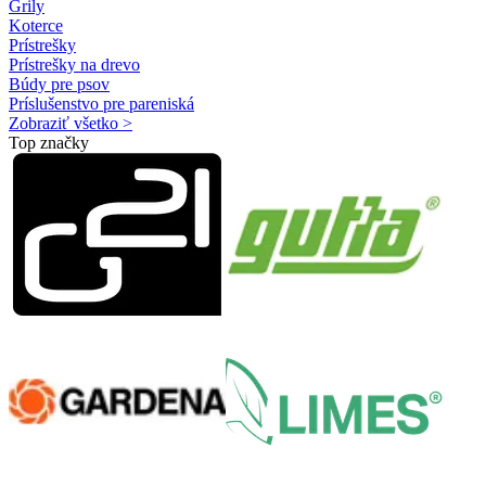
Grily
Koterce
Prístrešky
Prístrešky na drevo
Búdy pre psov
Príslušenstvo pre pareniská
Zobraziť všetko >
Top značky