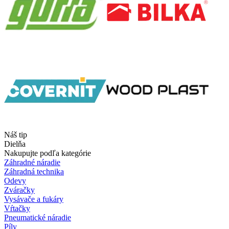
Náš tip
Dielňa
Nakupujte podľa kategórie
Záhradné náradie
Záhradná technika
Odevy
Zváračky
Vysávače a fukáry
Vŕtačky
Pneumatické náradie
Píly