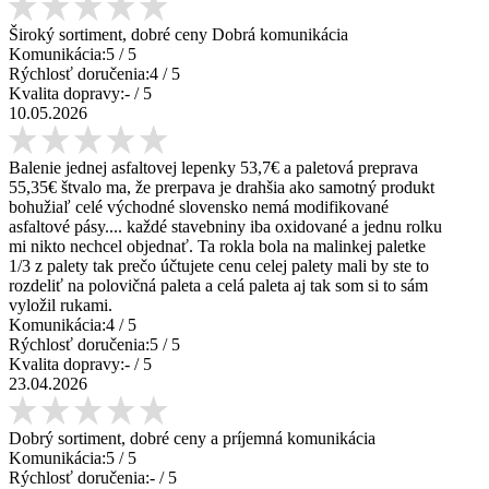
Široký sortiment, dobré ceny Dobrá komunikácia
Komunikácia:
5
/ 5
Rýchlosť doručenia:
4
/ 5
Kvalita dopravy:
-
/ 5
10.05.2026
Balenie jednej asfaltovej lepenky 53,7€ a paletová preprava
55,35€ štvalo ma, že prerpava je drahšia ako samotný produkt
bohužiaľ celé východné slovensko nemá modifikované
asfaltové pásy.... každé stavebniny iba oxidované a jednu rolku
mi nikto nechcel objednať. Ta rokla bola na malinkej paletke
1/3 z palety tak prečo účtujete cenu celej palety mali by ste to
rozdeliť na polovičná paleta a celá paleta aj tak som si to sám
vyložil rukami.
Komunikácia:
4
/ 5
Rýchlosť doručenia:
5
/ 5
Kvalita dopravy:
-
/ 5
23.04.2026
Dobrý sortiment, dobré ceny a príjemná komunikácia
Komunikácia:
5
/ 5
Rýchlosť doručenia:
-
/ 5