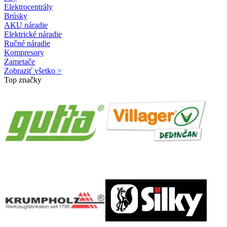
Elektrocentrály
Brúsky
AKU náradie
Elektrické náradie
Ručné náradie
Kompresory
Zametače
Zobraziť všetko >
Top značky