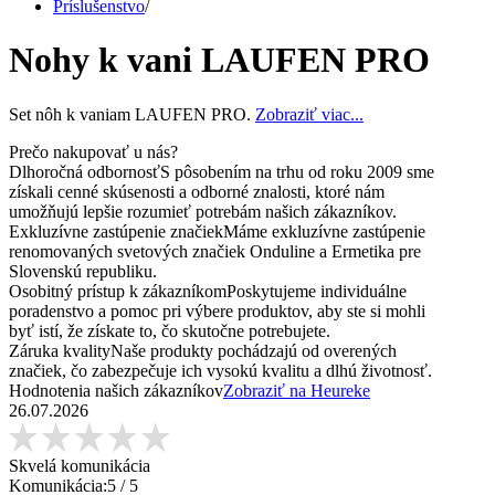
Príslušenstvo
/
Nohy k vani LAUFEN PRO
Set nôh k vaniam LAUFEN PRO.
Zobraziť viac...
Prečo nakupovať u nás?
Dlhoročná odbornosť
S pôsobením na trhu od roku 2009 sme
získali cenné skúsenosti a odborné znalosti, ktoré nám
umožňujú lepšie rozumieť potrebám našich zákazníkov.
Exkluzívne zastúpenie značiek
Máme exkluzívne zastúpenie
renomovaných svetových značiek Onduline a Ermetika pre
Slovenskú republiku.
Osobitný prístup k zákazníkom
Poskytujeme individuálne
poradenstvo a pomoc pri výbere produktov, aby ste si mohli
byť istí, že získate to, čo skutočne potrebujete.
Záruka kvality
Naše produkty pochádzajú od overených
značiek, čo zabezpečuje ich vysokú kvalitu a dlhú životnosť.
Hodnotenia našich zákazníkov
Zobraziť na Heureke
26.07.2026
Skvelá komunikácia
Komunikácia:
5
/ 5