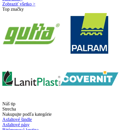
Zobraziť všetko >
Top značky
Náš tip
Strecha
Nakupujte podľa kategórie
Asfaltové šindle
Asfaltové pásy
Bitúmenová krytina