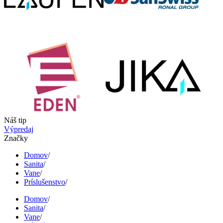
Náš tip
Výpredaj
Značky
Domov
/
Sanita
/
Vane
/
Príslušenstvo
/
Domov
/
Sanita
/
Vane
/