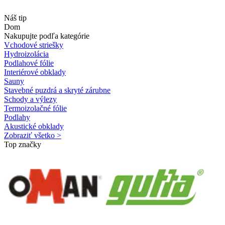
Náš tip
Dom
Nakupujte podľa kategórie
Vchodové striešky
Hydroizolácia
Podlahové fólie
Interiérové obklady
Sauny
Stavebné puzdrá a skryté zárubne
Schody a výlezy
Termoizolačné fólie
Podlahy
Akustické obklady
Zobraziť všetko >
Top značky