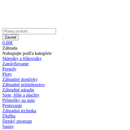
Zavrieť
0.00€
Záhrada
Nakupujte podľa kategórie
Skleníky a fóliovníky
Zatrávňovanie
Pergoly
Ploty
Záhradné domčeky
Záhradné príslušenstvo
Záhradné náradie
Siete, fólie a plachty
Prístrešky na auto
Pestovanie
Záhradná technika
Dlažba
Detský program
Sauny