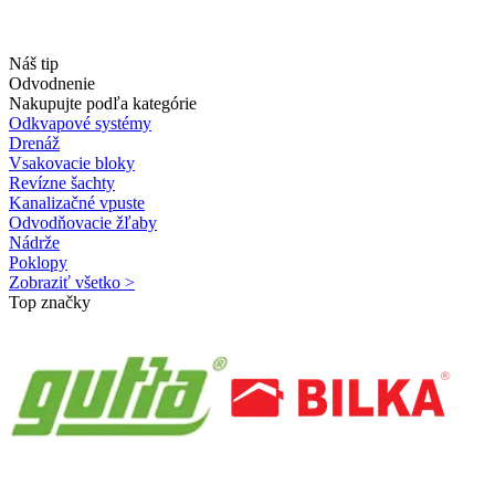
Náš tip
Odvodnenie
Nakupujte podľa kategórie
Odkvapové systémy
Drenáž
Vsakovacie bloky
Revízne šachty
Kanalizačné vpuste
Odvodňovacie žľaby
Nádrže
Poklopy
Zobraziť všetko >
Top značky