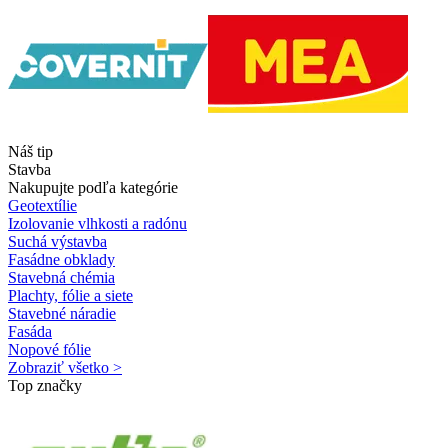
Náš tip
Stavba
Nakupujte podľa kategórie
Geotextílie
Izolovanie vlhkosti a radónu
Suchá výstavba
Fasádne obklady
Stavebná chémia
Plachty, fólie a siete
Stavebné náradie
Fasáda
Nopové fólie
Zobraziť všetko >
Top značky