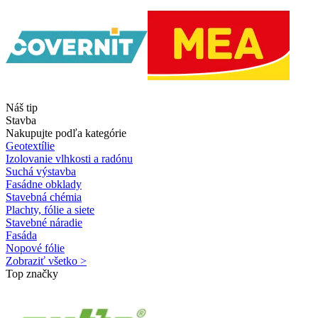
Náš tip
Stavba
Nakupujte podľa kategórie
Geotextílie
Izolovanie vlhkosti a radónu
Suchá výstavba
Fasádne obklady
Stavebná chémia
Plachty, fólie a siete
Stavebné náradie
Fasáda
Nopové fólie
Zobraziť všetko >
Top značky