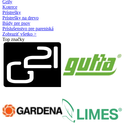
Grily
Koterce
Prístrešky
Prístrešky na drevo
Búdy pre psov
Príslušenstvo pre pareniská
Zobraziť všetko >
Top značky