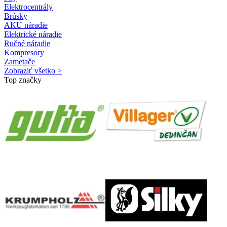
Elektrocentrály
Brúsky
AKU náradie
Elektrické náradie
Ručné náradie
Kompresory
Zametače
Zobraziť všetko >
Top značky