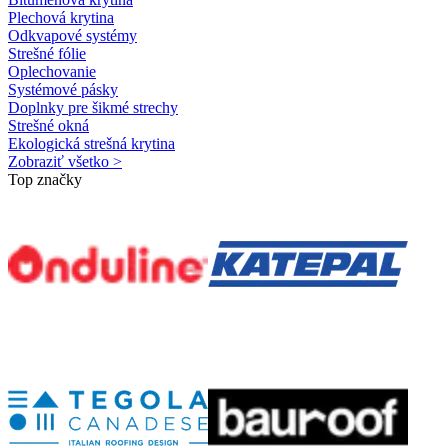
Plechová krytina
Odkvapové systémy
Strešné fólie
Oplechovanie
Systémové pásky
Doplnky pre šikmé strechy
Strešné okná
Ekologická strešná krytina
Zobraziť všetko >
Top značky