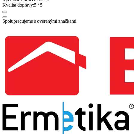
Kvalita dopravy:
5
/ 5
Spolupracujeme s overenými značkami