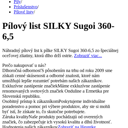
Píly
/
Príslušenstvo
/
Pílové listy
/
Pílový list SILKY Sugoi 360-
6,5
Náhradný pílový list k pílke SILKY Sugoi 360-6,5 zo špeciálnej
oceľovej zliatiny, ktorá dlho drží ostrie.
Zobraziť viac...
Prečo nakupovať u nás?
Dlhoročná odbornosť
S pôsobením na trhu od roku 2009 sme
získali cenné skúsenosti a odborné znalosti, ktoré nám
umožňujú lepšie rozumieť potrebám našich zákazníkov.
Exkluzívne zastúpenie značiek
Máme exkluzívne zastúpenie
renomovaných svetových značiek Onduline a Ermetika pre
Slovenskú republiku.
Osobitný prístup k zákazníkom
Poskytujeme individuálne
poradenstvo a pomoc pri výbere produktov, aby ste si mohli
byť istí, že získate to, čo skutočne potrebujete.
Záruka kvality
Naše produkty pochádzajú od overených
značiek, čo zabezpečuje ich vysokú kvalitu a dlhú životnosť.
Hodnotenia našich zákazníkov
Zobraziť na Heureke