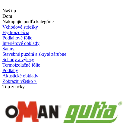
Náš tip
Dom
Nakupujte podľa kategórie
Vchodové striešky
Hydroizolácia
Podlahové fólie
Interiérové obklady
Sauny
Stavebné puzdrá a skryté zárubne
Schody a výlezy
Termoizolačné fólie
Podlahy
Akustické obklady
Zobraziť všetko >
Top značky