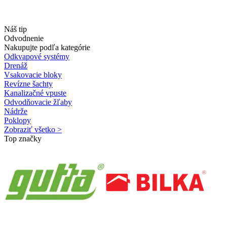
Náš tip
Odvodnenie
Nakupujte podľa kategórie
Odkvapové systémy
Drenáž
Vsakovacie bloky
Revízne šachty
Kanalizačné vpuste
Odvodňovacie žľaby
Nádrže
Poklopy
Zobraziť všetko >
Top značky