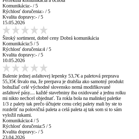
Perfektná komunikácia a ochota
Komunikácia:
-
/ 5
Rýchlosť doručenia:
-
/ 5
Kvalita dopravy:
-
/ 5
15.05.2026
Široký sortiment, dobré ceny Dobrá komunikácia
Komunikácia:
5
/ 5
Rýchlosť doručenia:
4
/ 5
Kvalita dopravy:
-
/ 5
10.05.2026
Balenie jednej asfaltovej lepenky 53,7€ a paletová preprava
55,35€ štvalo ma, že prerpava je drahšia ako samotný produkt
bohužiaľ celé východné slovensko nemá modifikované
asfaltové pásy.... každé stavebniny iba oxidované a jednu rolku
mi nikto nechcel objednať. Ta rokla bola na malinkej paletke
1/3 z palety tak prečo účtujete cenu celej palety mali by ste to
rozdeliť na polovičná paleta a celá paleta aj tak som si to sám
vyložil rukami.
Komunikácia:
4
/ 5
Rýchlosť doručenia:
5
/ 5
Kvalita dopravy:
-
/ 5
23.04.2026