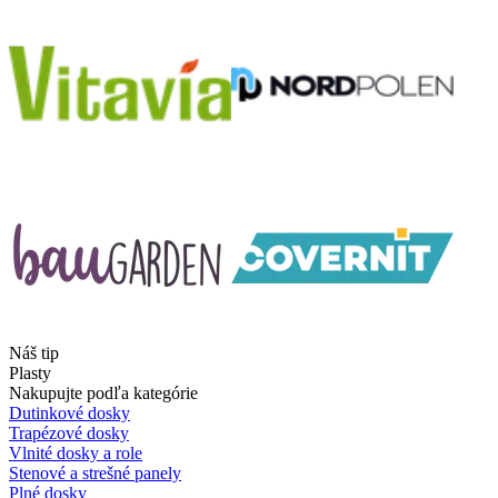
Náš tip
Plasty
Nakupujte podľa kategórie
Dutinkové dosky
Trapézové dosky
Vlnité dosky a role
Stenové a strešné panely
Plné dosky