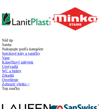
Náš tip
Sanita
Nakupujte podľa kategórie
Sprchové kúty a vaničky
Vane
Kúpeľňový nábytok
Umývadlá
WC a bidety
Zrkadlá
Osvetlenie
Zobraziť všetko >
Top značky