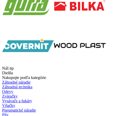
Náš tip
Dielňa
Nakupujte podľa kategórie
Záhradné náradie
Záhradná technika
Odevy
Zváračky
Vysávače a fukáry
Vŕtačky
Pneumatické náradie
Píly