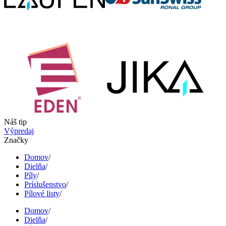
Náš tip
Výpredaj
Značky
Domov
/
Dielňa
/
Píly
/
Príslušenstvo
/
Pílové listy
/
Domov
/
Dielňa
/