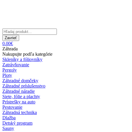
Zavrieť
0.00€
Záhrada
Nakupujte podľa kategórie
Skleníky a fóliovníky
Zatrávňovanie
Pergoly
Ploty
Záhradné domčeky
Záhradné príslušenstvo
Záhradné náradie
Siete, fólie a plachty
Prístrešky na auto
Pestovanie
Záhradná technika
Dlažba
Detský program
Sauny