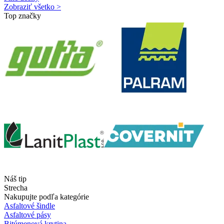
Zobraziť všetko >
Top značky
Náš tip
Strecha
Nakupujte podľa kategórie
Asfaltové šindle
Asfaltové pásy
Bitúmenová krytina