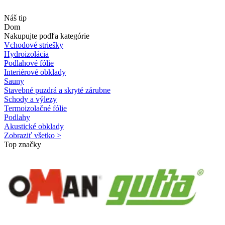
Náš tip
Dom
Nakupujte podľa kategórie
Vchodové striešky
Hydroizolácia
Podlahové fólie
Interiérové obklady
Sauny
Stavebné puzdrá a skryté zárubne
Schody a výlezy
Termoizolačné fólie
Podlahy
Akustické obklady
Zobraziť všetko >
Top značky