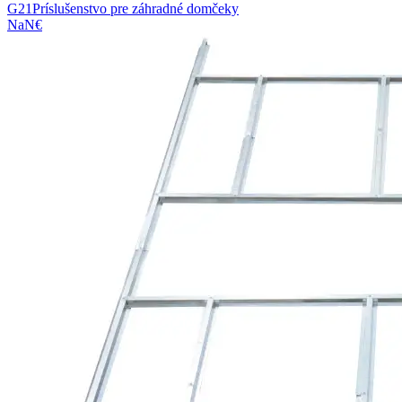
G21
Príslušenstvo pre záhradné domčeky
NaN€