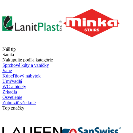
Náš tip
Sanita
Nakupujte podľa kategórie
Sprchové kúty a vaničky
Vane
Kúpeľňový nábytok
Umývadlá
WC a bidety
Zrkadlá
Osvetlenie
Zobraziť všetko >
Top značky