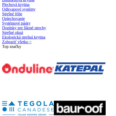
Plechová krytina
Odkvapové systémy
Strešné fólie
Oplechovanie
Systémové pásky
Doplnky pre šikmé strechy
Strešné okná
Ekologická strešná krytina
Zobraziť všetko >
Top značky