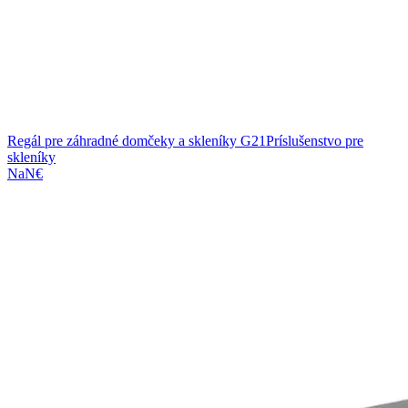
Regál pre záhradné domčeky a skleníky G21
Príslušenstvo pre
skleníky
NaN€