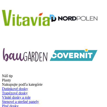
Náš tip
Plasty
Nakupujte podľa kategórie
Dutinkové dosky
Trapézové dosky
Vlnité dosky a role
Stenové a strešné panely
Plné dosky