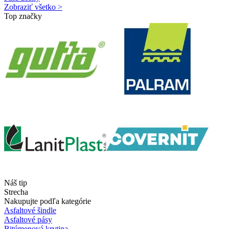
Zobraziť všetko >
Top značky
Náš tip
Strecha
Nakupujte podľa kategórie
Asfaltové šindle
Asfaltové pásy
Bitúmenová krytina