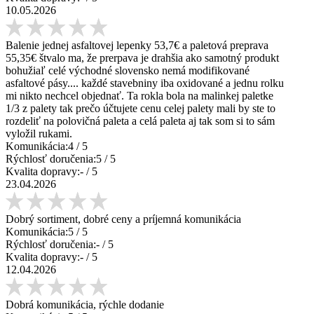
10.05.2026
Balenie jednej asfaltovej lepenky 53,7€ a paletová preprava
55,35€ štvalo ma, že prerpava je drahšia ako samotný produkt
bohužiaľ celé východné slovensko nemá modifikované
asfaltové pásy.... každé stavebniny iba oxidované a jednu rolku
mi nikto nechcel objednať. Ta rokla bola na malinkej paletke
1/3 z palety tak prečo účtujete cenu celej palety mali by ste to
rozdeliť na polovičná paleta a celá paleta aj tak som si to sám
vyložil rukami.
Komunikácia:
4
/ 5
Rýchlosť doručenia:
5
/ 5
Kvalita dopravy:
-
/ 5
23.04.2026
Dobrý sortiment, dobré ceny a príjemná komunikácia
Komunikácia:
5
/ 5
Rýchlosť doručenia:
-
/ 5
Kvalita dopravy:
-
/ 5
12.04.2026
Dobrá komunikácia, rýchle dodanie