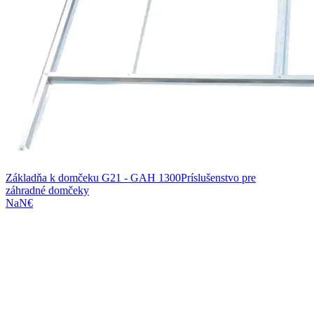
Základňa k domčeku G21 - GAH 1300
Príslušenstvo pre
záhradné domčeky
NaN€