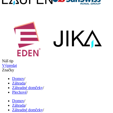
Náš tip
Výpredaj
Značky
Domov
/
Záhrada
/
Záhradné domčeky
/
Plechové
/
Domov
/
Záhrada
/
Záhradné domčeky
/