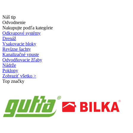
Náš tip
Odvodnenie
Nakupujte podľa kategórie
Odkvapové systémy
Drenáž
Vsakovacie bloky
Revízne šachty
Kanalizačné vpuste
Odvodňovacie žľaby
Nádrže
Poklopy
Zobraziť všetko >
Top značky