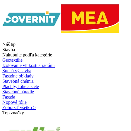
Náš tip
Stavba
Nakupujte podľa kategórie
Geotextílie
Izolovanie vlhkosti a radónu
Suchá výstavba
Fasádne obklady
Stavebná chémia
Plachty, fólie a siete
Stavebné náradie
Fasáda
Nopové fólie
Zobraziť všetko >
Top značky