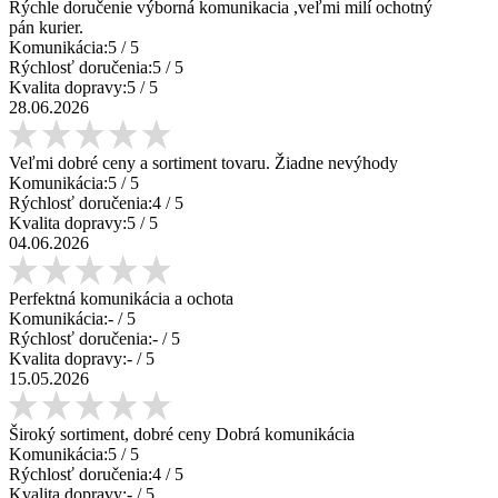
Rýchle doručenie výborná komunikacia ,veľmi milí ochotný
pán kurier.
Komunikácia:
5
/ 5
Rýchlosť doručenia:
5
/ 5
Kvalita dopravy:
5
/ 5
28.06.2026
Veľmi dobré ceny a sortiment tovaru. Žiadne nevýhody
Komunikácia:
5
/ 5
Rýchlosť doručenia:
4
/ 5
Kvalita dopravy:
5
/ 5
04.06.2026
Perfektná komunikácia a ochota
Komunikácia:
-
/ 5
Rýchlosť doručenia:
-
/ 5
Kvalita dopravy:
-
/ 5
15.05.2026
Široký sortiment, dobré ceny Dobrá komunikácia
Komunikácia:
5
/ 5
Rýchlosť doručenia:
4
/ 5
Kvalita dopravy:
-
/ 5