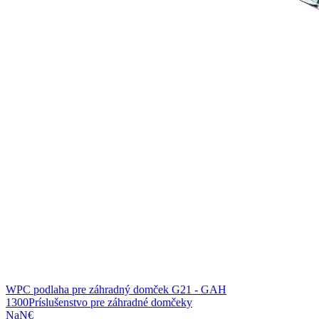
WPC podlaha pre záhradný domček G21 - GAH
1300
Príslušenstvo pre záhradné domčeky
NaN€