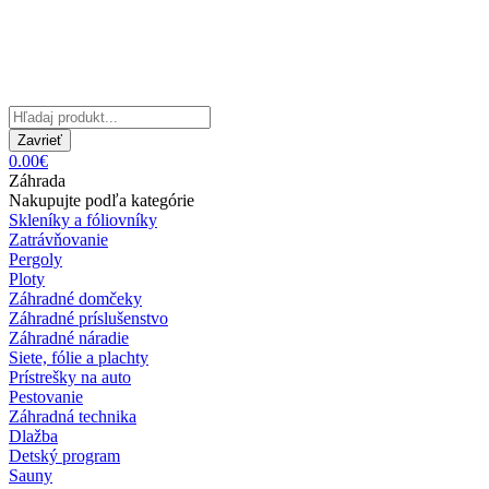
Zavrieť
0.00€
Záhrada
Nakupujte podľa kategórie
Skleníky a fóliovníky
Zatrávňovanie
Pergoly
Ploty
Záhradné domčeky
Záhradné príslušenstvo
Záhradné náradie
Siete, fólie a plachty
Prístrešky na auto
Pestovanie
Záhradná technika
Dlažba
Detský program
Sauny