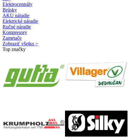
Elektrocentrály
Brúsky
AKU náradie
Elektrické náradie
Ručné náradie
Kompresory
Zametače
Zobraziť všetko >
Top značky