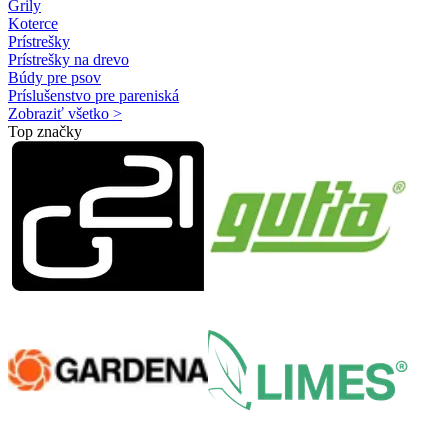
Grily
Koterce
Prístrešky
Prístrešky na drevo
Búdy pre psov
Príslušenstvo pre pareniská
Zobraziť všetko >
Top značky