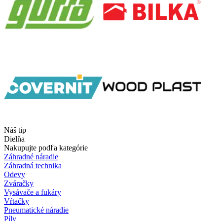
Náš tip
Dielňa
Nakupujte podľa kategórie
Záhradné náradie
Záhradná technika
Odevy
Zváračky
Vysávače a fukáry
Vŕtačky
Pneumatické náradie
Píly