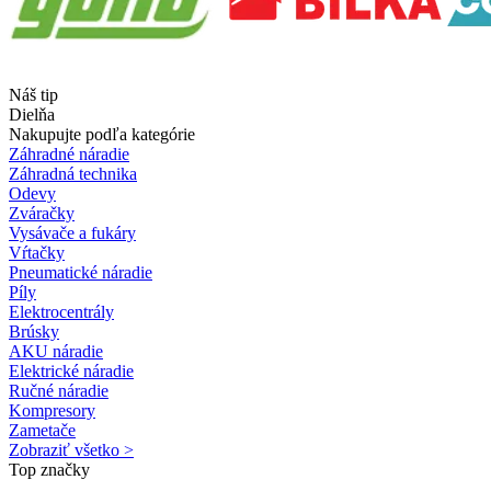
Náš tip
Dielňa
Nakupujte podľa kategórie
Záhradné náradie
Záhradná technika
Odevy
Zváračky
Vysávače a fukáry
Vŕtačky
Pneumatické náradie
Píly
Elektrocentrály
Brúsky
AKU náradie
Elektrické náradie
Ručné náradie
Kompresory
Zametače
Zobraziť všetko >
Top značky