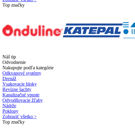
Top značky
Náš tip
Odvodnenie
Nakupujte podľa kategórie
Odkvapové systémy
Drenáž
Vsakovacie bloky
Revízne šachty
Kanalizačné vpuste
Odvodňovacie žľaby
Nádrže
Poklopy
Zobraziť všetko >
Top značky