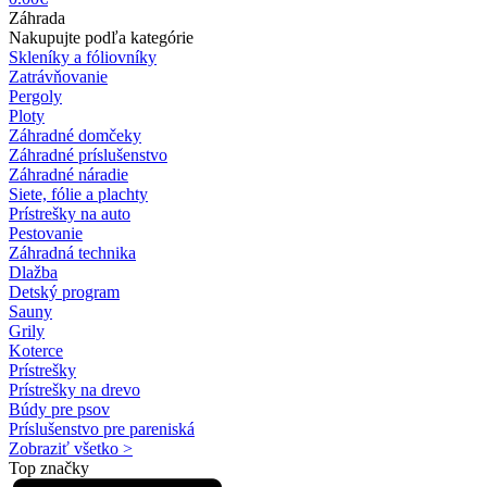
Záhrada
Nakupujte podľa kategórie
Skleníky a fóliovníky
Zatrávňovanie
Pergoly
Ploty
Záhradné domčeky
Záhradné príslušenstvo
Záhradné náradie
Siete, fólie a plachty
Prístrešky na auto
Pestovanie
Záhradná technika
Dlažba
Detský program
Sauny
Grily
Koterce
Prístrešky
Prístrešky na drevo
Búdy pre psov
Príslušenstvo pre pareniská
Zobraziť všetko >
Top značky