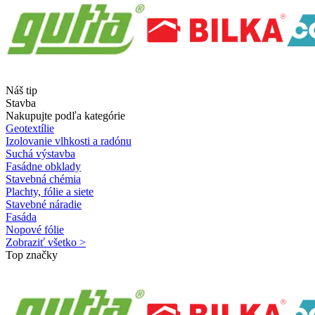
Náš tip
Stavba
Nakupujte podľa kategórie
Geotextílie
Izolovanie vlhkosti a radónu
Suchá výstavba
Fasádne obklady
Stavebná chémia
Plachty, fólie a siete
Stavebné náradie
Fasáda
Nopové fólie
Zobraziť všetko >
Top značky