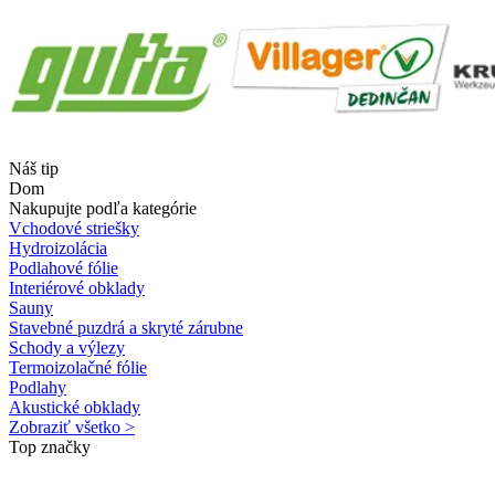
Náš tip
Dom
Nakupujte podľa kategórie
Vchodové striešky
Hydroizolácia
Podlahové fólie
Interiérové obklady
Sauny
Stavebné puzdrá a skryté zárubne
Schody a výlezy
Termoizolačné fólie
Podlahy
Akustické obklady
Zobraziť všetko >
Top značky