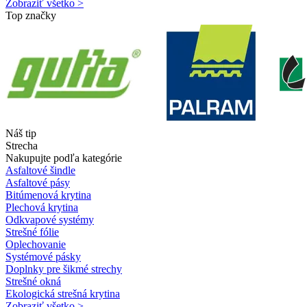
Zobraziť všetko >
Top značky
Náš tip
Strecha
Nakupujte podľa kategórie
Asfaltové šindle
Asfaltové pásy
Bitúmenová krytina
Plechová krytina
Odkvapové systémy
Strešné fólie
Oplechovanie
Systémové pásky
Doplnky pre šikmé strechy
Strešné okná
Ekologická strešná krytina
Zobraziť všetko >