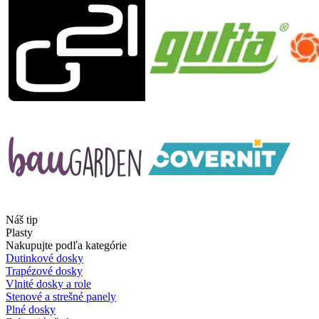
Náš tip
Plasty
Nakupujte podľa kategórie
Dutinkové dosky
Trapézové dosky
Vlnité dosky a role
Stenové a strešné panely
Plné dosky