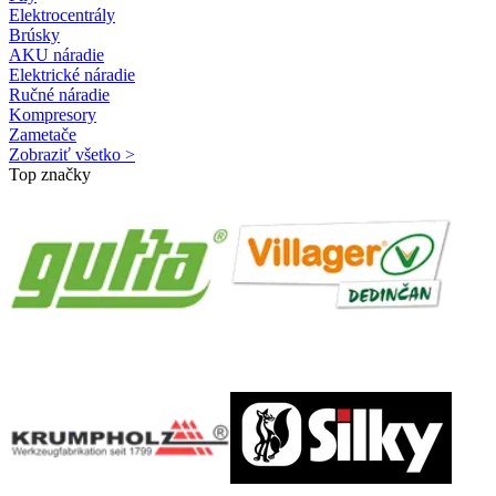
Elektrocentrály
Brúsky
AKU náradie
Elektrické náradie
Ručné náradie
Kompresory
Zametače
Zobraziť všetko >
Top značky