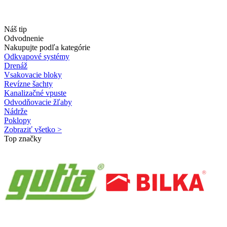
Náš tip
Odvodnenie
Nakupujte podľa kategórie
Odkvapové systémy
Drenáž
Vsakovacie bloky
Revízne šachty
Kanalizačné vpuste
Odvodňovacie žľaby
Nádrže
Poklopy
Zobraziť všetko >
Top značky