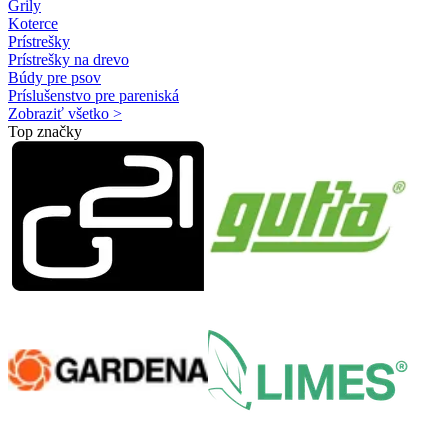
Grily
Koterce
Prístrešky
Prístrešky na drevo
Búdy pre psov
Príslušenstvo pre pareniská
Zobraziť všetko >
Top značky