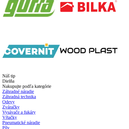
Náš tip
Dielňa
Nakupujte podľa kategórie
Záhradné náradie
Záhradná technika
Odevy
Zváračky
Vysávače a fukáry
Vŕtačky
Pneumatické náradie
Píly