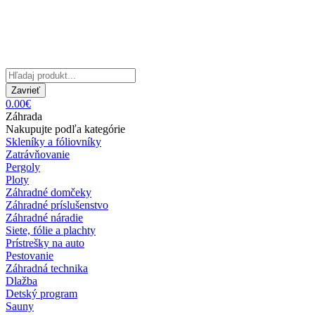
Zavrieť
0.00€
Záhrada
Nakupujte podľa kategórie
Skleníky a fóliovníky
Zatrávňovanie
Pergoly
Ploty
Záhradné domčeky
Záhradné príslušenstvo
Záhradné náradie
Siete, fólie a plachty
Prístrešky na auto
Pestovanie
Záhradná technika
Dlažba
Detský program
Sauny