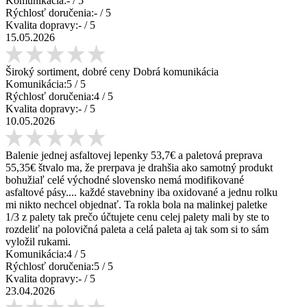
Komunikácia:
-
/ 5
Rýchlosť doručenia:
-
/ 5
Kvalita dopravy:
-
/ 5
15.05.2026
Široký sortiment, dobré ceny Dobrá komunikácia
Komunikácia:
5
/ 5
Rýchlosť doručenia:
4
/ 5
Kvalita dopravy:
-
/ 5
10.05.2026
Balenie jednej asfaltovej lepenky 53,7€ a paletová preprava
55,35€ štvalo ma, že prerpava je drahšia ako samotný produkt
bohužiaľ celé východné slovensko nemá modifikované
asfaltové pásy.... každé stavebniny iba oxidované a jednu rolku
mi nikto nechcel objednať. Ta rokla bola na malinkej paletke
1/3 z palety tak prečo účtujete cenu celej palety mali by ste to
rozdeliť na polovičná paleta a celá paleta aj tak som si to sám
vyložil rukami.
Komunikácia:
4
/ 5
Rýchlosť doručenia:
5
/ 5
Kvalita dopravy:
-
/ 5
23.04.2026