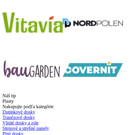
Náš tip
Plasty
Nakupujte podľa kategórie
Dutinkové dosky
Trapézové dosky
Vlnité dosky a role
Stenové a strešné panely
Plné dosky