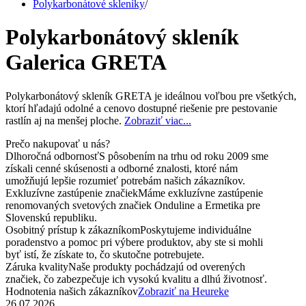
Polykarbonátové skleníky
/
Polykarbonátový skleník
Galerica GRETA
Polykarbonátový skleník GRETA je ideálnou voľbou pre všetkých,
ktorí hľadajú odolné a cenovo dostupné riešenie pre pestovanie
rastlín aj na menšej ploche.
Zobraziť viac...
Prečo nakupovať u nás?
Dlhoročná odbornosť
S pôsobením na trhu od roku 2009 sme
získali cenné skúsenosti a odborné znalosti, ktoré nám
umožňujú lepšie rozumieť potrebám našich zákazníkov.
Exkluzívne zastúpenie značiek
Máme exkluzívne zastúpenie
renomovaných svetových značiek Onduline a Ermetika pre
Slovenskú republiku.
Osobitný prístup k zákazníkom
Poskytujeme individuálne
poradenstvo a pomoc pri výbere produktov, aby ste si mohli
byť istí, že získate to, čo skutočne potrebujete.
Záruka kvality
Naše produkty pochádzajú od overených
značiek, čo zabezpečuje ich vysokú kvalitu a dlhú životnosť.
Hodnotenia našich zákazníkov
Zobraziť na Heureke
26.07.2026