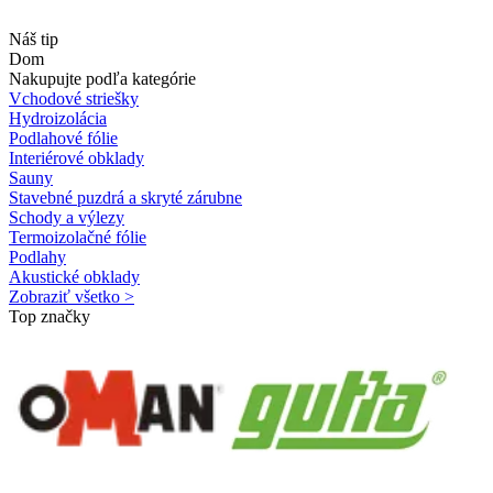
Náš tip
Dom
Nakupujte podľa kategórie
Vchodové striešky
Hydroizolácia
Podlahové fólie
Interiérové obklady
Sauny
Stavebné puzdrá a skryté zárubne
Schody a výlezy
Termoizolačné fólie
Podlahy
Akustické obklady
Zobraziť všetko >
Top značky