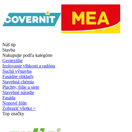
Náš tip
Stavba
Nakupujte podľa kategórie
Geotextílie
Izolovanie vlhkosti a radónu
Suchá výstavba
Fasádne obklady
Stavebná chémia
Plachty, fólie a siete
Stavebné náradie
Fasáda
Nopové fólie
Zobraziť všetko >
Top značky