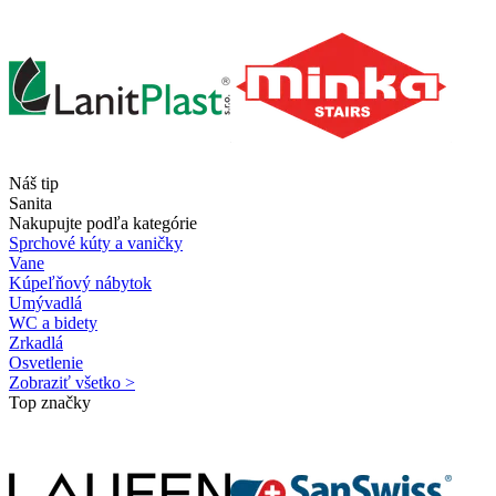
Náš tip
Sanita
Nakupujte podľa kategórie
Sprchové kúty a vaničky
Vane
Kúpeľňový nábytok
Umývadlá
WC a bidety
Zrkadlá
Osvetlenie
Zobraziť všetko >
Top značky