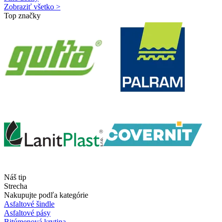
Zobraziť všetko >
Top značky
Náš tip
Strecha
Nakupujte podľa kategórie
Asfaltové šindle
Asfaltové pásy
Bitúmenová krytina