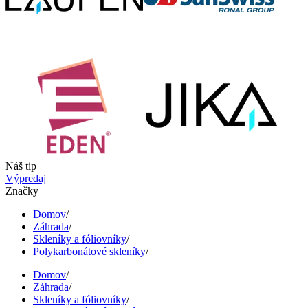
Náš tip
Výpredaj
Značky
Domov
/
Záhrada
/
Skleníky a fóliovníky
/
Polykarbonátové skleníky
/
Domov
/
Záhrada
/
Skleníky a fóliovníky
/