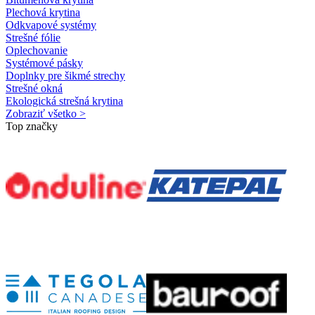
Plechová krytina
Odkvapové systémy
Strešné fólie
Oplechovanie
Systémové pásky
Doplnky pre šikmé strechy
Strešné okná
Ekologická strešná krytina
Zobraziť všetko >
Top značky