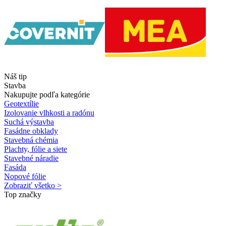
Náš tip
Stavba
Nakupujte podľa kategórie
Geotextílie
Izolovanie vlhkosti a radónu
Suchá výstavba
Fasádne obklady
Stavebná chémia
Plachty, fólie a siete
Stavebné náradie
Fasáda
Nopové fólie
Zobraziť všetko >
Top značky