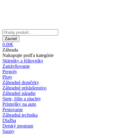
Zavrieť
0.00€
Záhrada
Nakupujte podľa kategórie
Skleníky a fóliovníky
Zatrávňovanie
Pergoly
Ploty
Záhradné domčeky
Záhradné príslušenstvo
Záhradné náradie
Siete, fólie a plachty
Prístrešky na auto
Pestovanie
Záhradná technika
Dlažba
Detský program
Sauny