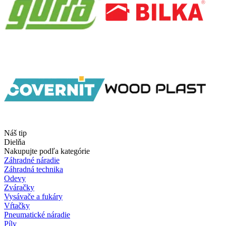
Náš tip
Dielňa
Nakupujte podľa kategórie
Záhradné náradie
Záhradná technika
Odevy
Zváračky
Vysávače a fukáry
Vŕtačky
Pneumatické náradie
Píly