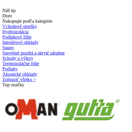
Náš tip
Dom
Nakupujte podľa kategórie
Vchodové striešky
Hydroizolácia
Podlahové fólie
Interiérové obklady
Sauny
Stavebné puzdrá a skryté zárubne
Schody a výlezy
Termoizolačné fólie
Podlahy
Akustické obklady
Zobraziť všetko >
Top značky