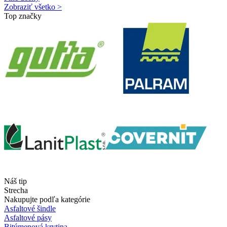
Zobraziť všetko >
Top značky
Náš tip
Strecha
Nakupujte podľa kategórie
Asfaltové šindle
Asfaltové pásy
Bitúmenová krytina