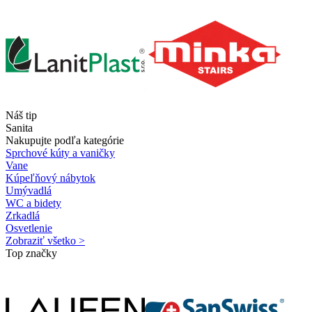
Náš tip
Sanita
Nakupujte podľa kategórie
Sprchové kúty a vaničky
Vane
Kúpeľňový nábytok
Umývadlá
WC a bidety
Zrkadlá
Osvetlenie
Zobraziť všetko >
Top značky