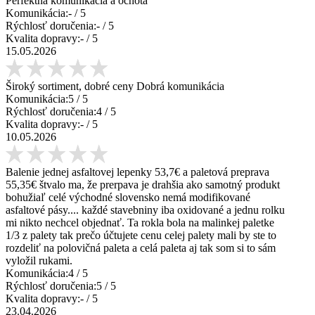
Perfektná komunikácia a ochota
Komunikácia:
-
/ 5
Rýchlosť doručenia:
-
/ 5
Kvalita dopravy:
-
/ 5
15.05.2026
Široký sortiment, dobré ceny Dobrá komunikácia
Komunikácia:
5
/ 5
Rýchlosť doručenia:
4
/ 5
Kvalita dopravy:
-
/ 5
10.05.2026
Balenie jednej asfaltovej lepenky 53,7€ a paletová preprava
55,35€ štvalo ma, že prerpava je drahšia ako samotný produkt
bohužiaľ celé východné slovensko nemá modifikované
asfaltové pásy.... každé stavebniny iba oxidované a jednu rolku
mi nikto nechcel objednať. Ta rokla bola na malinkej paletke
1/3 z palety tak prečo účtujete cenu celej palety mali by ste to
rozdeliť na polovičná paleta a celá paleta aj tak som si to sám
vyložil rukami.
Komunikácia:
4
/ 5
Rýchlosť doručenia:
5
/ 5
Kvalita dopravy:
-
/ 5
23.04.2026