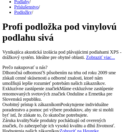
Podlahy
/
Príslušenstvo
/
Podložky
/
Profi podložka pod vinylovú
podlahu sivá
Vynikajúca akustická izolácia pod plávajúcimi podlahami XPS -
drážkový systém. Ideálne pre obytné oblasti.
Zobraziť viac...
Prečo nakupovať u nás?
Dlhoročná odbornosť
S pôsobením na trhu od roku 2009 sme
získali cenné skúsenosti a odborné znalosti, ktoré nám
umožňujú lepšie rozumieť potrebám našich zákazníkov.
Exkluzívne zastúpenie značiek
Máme exkluzívne zastúpenie
renomovaných svetových značiek Onduline a Ermetika pre
Slovenskú republiku.
Osobitný prístup k zákazníkom
Poskytujeme individuálne
poradenstvo a pomoc pri výbere produktov, aby ste si mohli
byť istí, že získate to, čo skutočne potrebujete.
Záruka kvality
Naše produkty pochádzajú od overených
značiek, čo zabezpečuje ich vysokú kvalitu a dlhú životnosť.
Hodnotenia našich zákazníkov
Zobraziť na Heureke