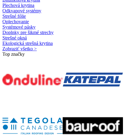
Plechová krytina
Odkvapové systémy
Strešné fólie
Oplechovanie
Systémové pásky
Doplnky pre šikmé strechy
Strešné okná
Ekologická strešná krytina
Zobraziť všetko >
Top značky