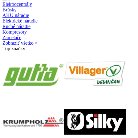
Elektrocentrály
Brúsky
AKU náradie
Elektrické náradie
Ručné náradie
Kompresory
Zametače
Zobraziť všetko >
Top značky