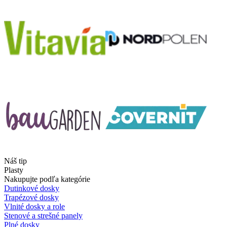
Náš tip
Plasty
Nakupujte podľa kategórie
Dutinkové dosky
Trapézové dosky
Vlnité dosky a role
Stenové a strešné panely
Plné dosky