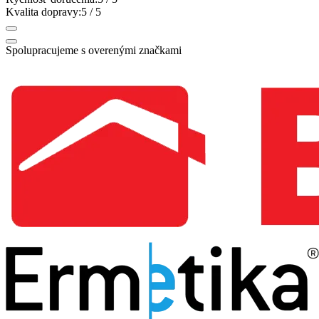
Kvalita dopravy:
5
/ 5
Spolupracujeme s overenými značkami