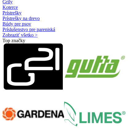
Grily
Koterce
Prístrešky
Prístrešky na drevo
Búdy pre psov
Príslušenstvo pre pareniská
Zobraziť všetko >
Top značky