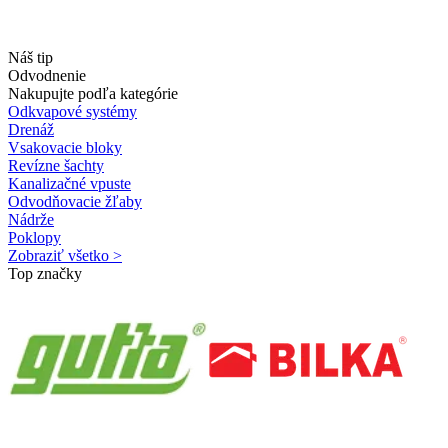
Náš tip
Odvodnenie
Nakupujte podľa kategórie
Odkvapové systémy
Drenáž
Vsakovacie bloky
Revízne šachty
Kanalizačné vpuste
Odvodňovacie žľaby
Nádrže
Poklopy
Zobraziť všetko >
Top značky