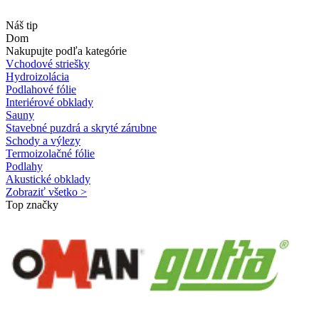
Náš tip
Dom
Nakupujte podľa kategórie
Vchodové striešky
Hydroizolácia
Podlahové fólie
Interiérové obklady
Sauny
Stavebné puzdrá a skryté zárubne
Schody a výlezy
Termoizolačné fólie
Podlahy
Akustické obklady
Zobraziť všetko >
Top značky