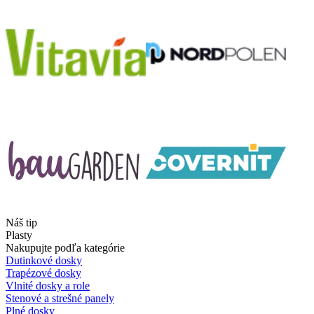
Náš tip
Plasty
Nakupujte podľa kategórie
Dutinkové dosky
Trapézové dosky
Vlnité dosky a role
Stenové a strešné panely
Plné dosky