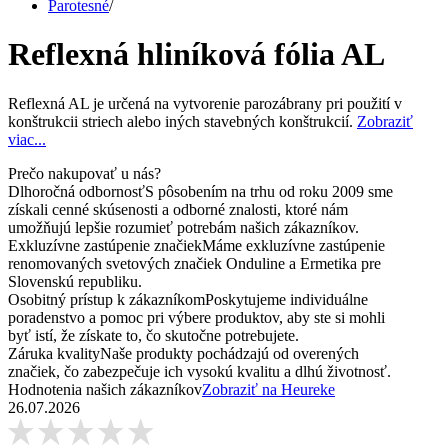
Parotesné
/
Reflexná hliníková fólia AL
Reflexná AL je určená na vytvorenie parozábrany pri použití v
konštrukcii striech alebo iných stavebných konštrukcií.
Zobraziť
viac...
Prečo nakupovať u nás?
Dlhoročná odbornosť
S pôsobením na trhu od roku 2009 sme
získali cenné skúsenosti a odborné znalosti, ktoré nám
umožňujú lepšie rozumieť potrebám našich zákazníkov.
Exkluzívne zastúpenie značiek
Máme exkluzívne zastúpenie
renomovaných svetových značiek Onduline a Ermetika pre
Slovenskú republiku.
Osobitný prístup k zákazníkom
Poskytujeme individuálne
poradenstvo a pomoc pri výbere produktov, aby ste si mohli
byť istí, že získate to, čo skutočne potrebujete.
Záruka kvality
Naše produkty pochádzajú od overených
značiek, čo zabezpečuje ich vysokú kvalitu a dlhú životnosť.
Hodnotenia našich zákazníkov
Zobraziť na Heureke
26.07.2026