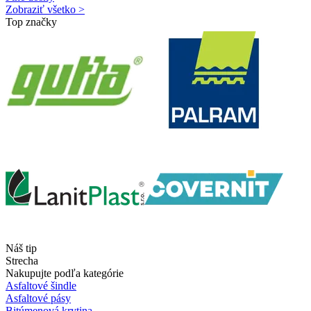
Zobraziť všetko >
Top značky
Náš tip
Strecha
Nakupujte podľa kategórie
Asfaltové šindle
Asfaltové pásy
Bitúmenová krytina