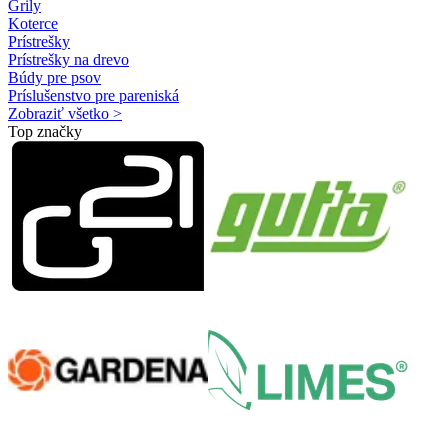
Grily
Koterce
Prístrešky
Prístrešky na drevo
Búdy pre psov
Príslušenstvo pre pareniská
Zobraziť všetko >
Top značky