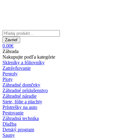
Zavrieť
0.00€
Záhrada
Nakupujte podľa kategórie
Skleníky a fóliovníky
Zatrávňovanie
Pergoly
Ploty
Záhradné domčeky
Záhradné príslušenstvo
Záhradné náradie
Siete, fólie a plachty
Prístrešky na auto
Pestovanie
Záhradná technika
Dlažba
Detský program
Sauny