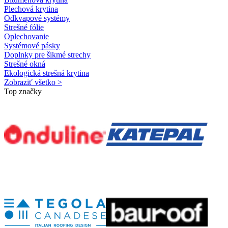
Plechová krytina
Odkvapové systémy
Strešné fólie
Oplechovanie
Systémové pásky
Doplnky pre šikmé strechy
Strešné okná
Ekologická strešná krytina
Zobraziť všetko >
Top značky