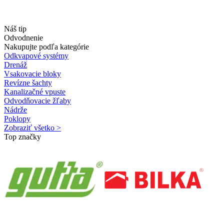
Náš tip
Odvodnenie
Nakupujte podľa kategórie
Odkvapové systémy
Drenáž
Vsakovacie bloky
Revízne šachty
Kanalizačné vpuste
Odvodňovacie žľaby
Nádrže
Poklopy
Zobraziť všetko >
Top značky