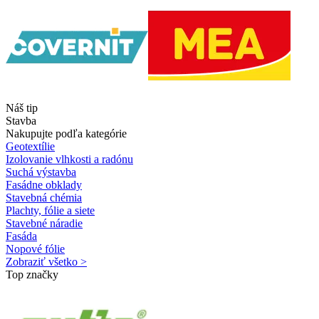
Náš tip
Stavba
Nakupujte podľa kategórie
Geotextílie
Izolovanie vlhkosti a radónu
Suchá výstavba
Fasádne obklady
Stavebná chémia
Plachty, fólie a siete
Stavebné náradie
Fasáda
Nopové fólie
Zobraziť všetko >
Top značky