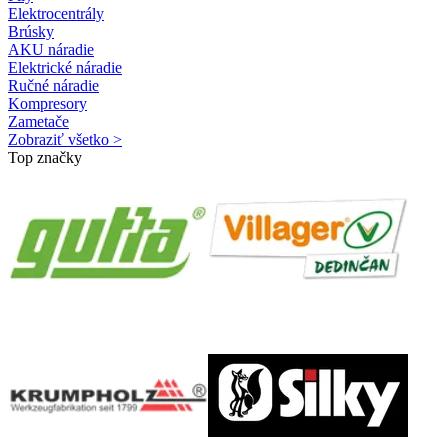
Elektrocentrály
Brúsky
AKU náradie
Elektrické náradie
Ručné náradie
Kompresory
Zametače
Zobraziť všetko >
Top značky