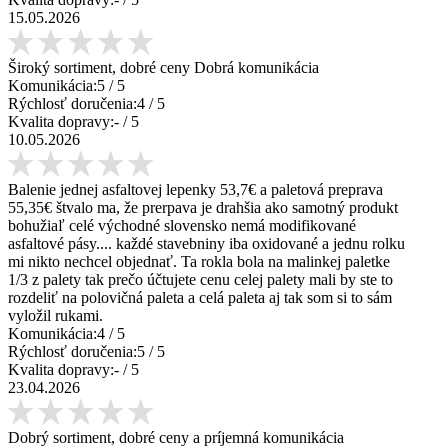
15.05.2026
Široký sortiment, dobré ceny Dobrá komunikácia
Komunikácia:
5
/ 5
Rýchlosť doručenia:
4
/ 5
Kvalita dopravy:
-
/ 5
10.05.2026
Balenie jednej asfaltovej lepenky 53,7€ a paletová preprava
55,35€ štvalo ma, že prerpava je drahšia ako samotný produkt
bohužiaľ celé východné slovensko nemá modifikované
asfaltové pásy.... každé stavebniny iba oxidované a jednu rolku
mi nikto nechcel objednať. Ta rokla bola na malinkej paletke
1/3 z palety tak prečo účtujete cenu celej palety mali by ste to
rozdeliť na polovičná paleta a celá paleta aj tak som si to sám
vyložil rukami.
Komunikácia:
4
/ 5
Rýchlosť doručenia:
5
/ 5
Kvalita dopravy:
-
/ 5
23.04.2026
Dobrý sortiment, dobré ceny a príjemná komunikácia