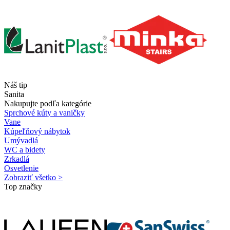
Náš tip
Sanita
Nakupujte podľa kategórie
Sprchové kúty a vaničky
Vane
Kúpeľňový nábytok
Umývadlá
WC a bidety
Zrkadlá
Osvetlenie
Zobraziť všetko >
Top značky