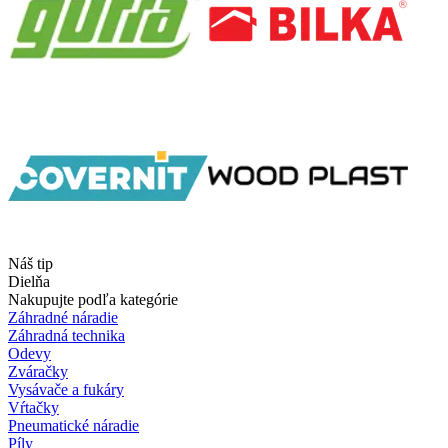
Náš tip
Dielňa
Nakupujte podľa kategórie
Záhradné náradie
Záhradná technika
Odevy
Zváračky
Vysávače a fukáry
Vŕtačky
Pneumatické náradie
Píly