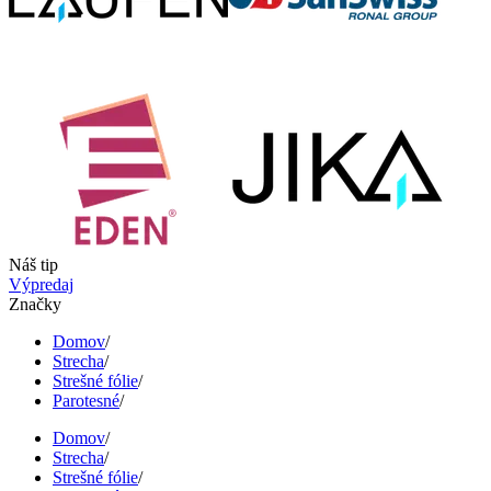
Náš tip
Výpredaj
Značky
Domov
/
Strecha
/
Strešné fólie
/
Parotesné
/
Domov
/
Strecha
/
Strešné fólie
/