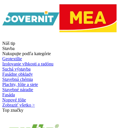
Náš tip
Stavba
Nakupujte podľa kategórie
Geotextílie
Izolovanie vlhkosti a radónu
Suchá výstavba
Fasádne obklady
Stavebná chémia
Plachty, fólie a siete
Stavebné náradie
Fasáda
Nopové fólie
Zobraziť všetko >
Top značky