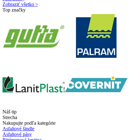
Zobraziť všetko >
Top značky
Náš tip
Strecha
Nakupujte podľa kategórie
Asfaltové šindle
Asfaltové pásy
Bitúmenová krytina