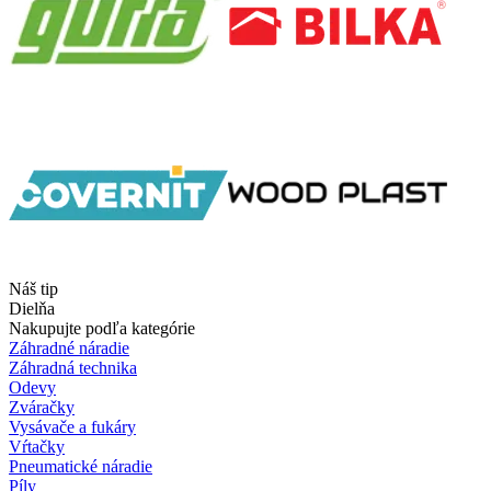
Náš tip
Dielňa
Nakupujte podľa kategórie
Záhradné náradie
Záhradná technika
Odevy
Zváračky
Vysávače a fukáry
Vŕtačky
Pneumatické náradie
Píly