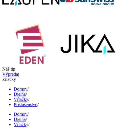
Náš tip
Výpredaj
Značky
Domov
/
Dielňa
/
Vŕtačky
/
Príslušenstvo
/
Domov
/
Dielňa
/
Vŕtačky
/