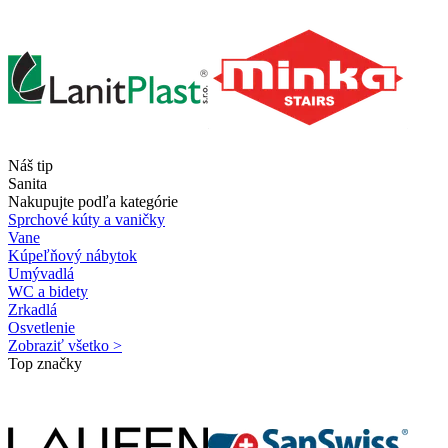
Náš tip
Sanita
Nakupujte podľa kategórie
Sprchové kúty a vaničky
Vane
Kúpeľňový nábytok
Umývadlá
WC a bidety
Zrkadlá
Osvetlenie
Zobraziť všetko >
Top značky