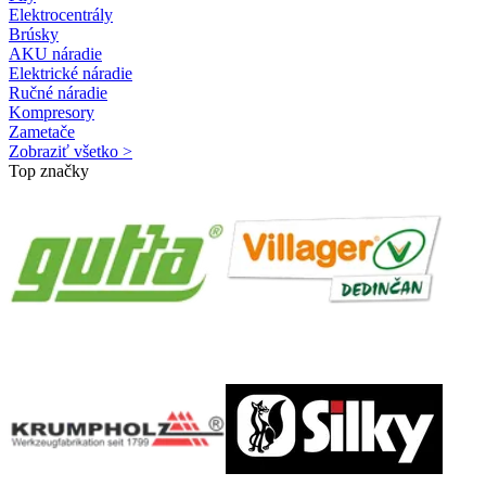
Elektrocentrály
Brúsky
AKU náradie
Elektrické náradie
Ručné náradie
Kompresory
Zametače
Zobraziť všetko >
Top značky