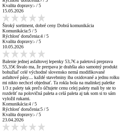
Rýchlosť doručenia:
-
/ 5
Kvalita dopravy:
-
/ 5
15.05.2026
Široký sortiment, dobré ceny Dobrá komunikácia
Komunikácia:
5
/ 5
Rýchlosť doručenia:
4
/ 5
Kvalita dopravy:
-
/ 5
10.05.2026
Balenie jednej asfaltovej lepenky 53,7€ a paletová preprava
55,35€ štvalo ma, že prerpava je drahšia ako samotný produkt
bohužiaľ celé východné slovensko nemá modifikované
asfaltové pásy.... každé stavebniny iba oxidované a jednu rolku
mi nikto nechcel objednať. Ta rokla bola na malinkej paletke
1/3 z palety tak prečo účtujete cenu celej palety mali by ste to
rozdeliť na polovičná paleta a celá paleta aj tak som si to sám
vyložil rukami.
Komunikácia:
4
/ 5
Rýchlosť doručenia:
5
/ 5
Kvalita dopravy:
-
/ 5
23.04.2026