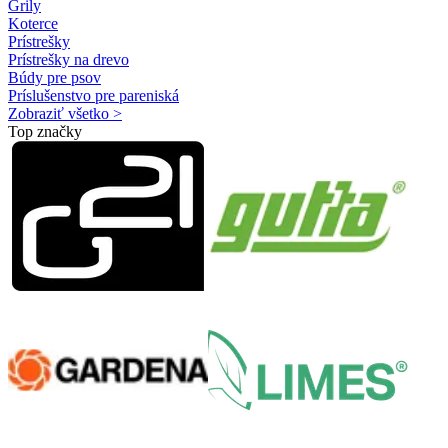
Grily
Koterce
Prístrešky
Prístrešky na drevo
Búdy pre psov
Príslušenstvo pre pareniská
Zobraziť všetko >
Top značky