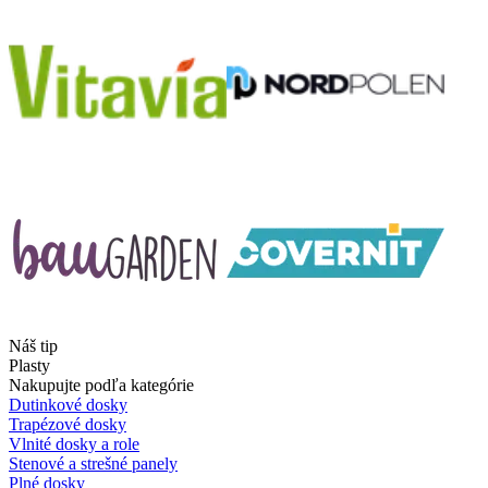
Náš tip
Plasty
Nakupujte podľa kategórie
Dutinkové dosky
Trapézové dosky
Vlnité dosky a role
Stenové a strešné panely
Plné dosky