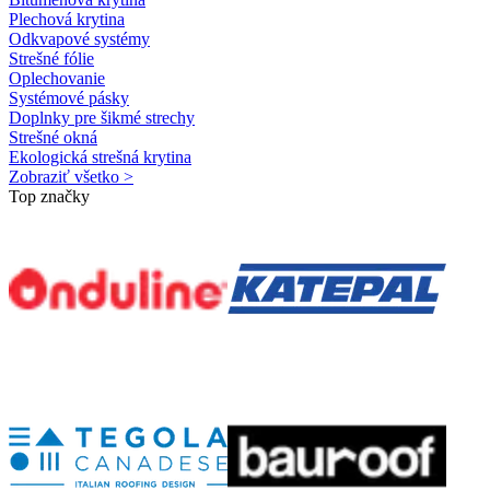
Plechová krytina
Odkvapové systémy
Strešné fólie
Oplechovanie
Systémové pásky
Doplnky pre šikmé strechy
Strešné okná
Ekologická strešná krytina
Zobraziť všetko >
Top značky