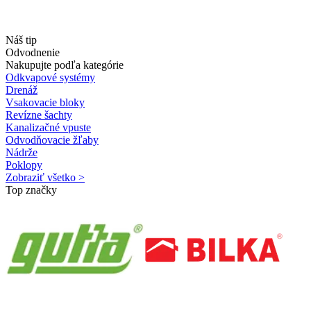
Náš tip
Odvodnenie
Nakupujte podľa kategórie
Odkvapové systémy
Drenáž
Vsakovacie bloky
Revízne šachty
Kanalizačné vpuste
Odvodňovacie žľaby
Nádrže
Poklopy
Zobraziť všetko >
Top značky