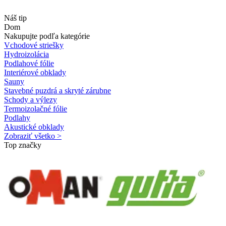
Náš tip
Dom
Nakupujte podľa kategórie
Vchodové striešky
Hydroizolácia
Podlahové fólie
Interiérové obklady
Sauny
Stavebné puzdrá a skryté zárubne
Schody a výlezy
Termoizolačné fólie
Podlahy
Akustické obklady
Zobraziť všetko >
Top značky