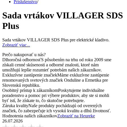
Príslušenstvo
/
Sada vrtákov VILLAGER SDS
Plus
Sada vrtákov VILLAGER SDS Plus pre elektrické kladivo.
Zobraziť viac...
Prečo nakupovať u nás?
Dlhoročná odbornosť
S pôsobením na trhu od roku 2009 sme
získali cenné skúsenosti a odborné znalosti, ktoré nám
umožňujú lepšie rozumieť potrebám našich zákazníkov.
Exkluzívne zastúpenie značiek
Máme exkluzívne zastúpenie
renomovaných svetových značiek Onduline a Ermetika pre
Slovenskú republiku.
Osobitný prístup k zákazníkom
Poskytujeme individuálne
poradenstvo a pomoc pri výbere produktov, aby ste si mohli
byť istí, že získate to, čo skutočne potrebujete.
Záruka kvality
Naše produkty pochádzajú od overených
značiek, čo zabezpečuje ich vysokú kvalitu a dlhú životnosť.
Hodnotenia našich zákazníkov
Zobraziť na Heureke
26.07.2026