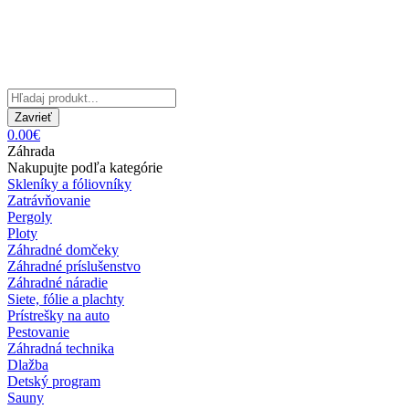
Zavrieť
0.00€
Záhrada
Nakupujte podľa kategórie
Skleníky a fóliovníky
Zatrávňovanie
Pergoly
Ploty
Záhradné domčeky
Záhradné príslušenstvo
Záhradné náradie
Siete, fólie a plachty
Prístrešky na auto
Pestovanie
Záhradná technika
Dlažba
Detský program
Sauny