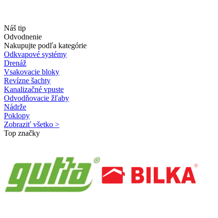
Náš tip
Odvodnenie
Nakupujte podľa kategórie
Odkvapové systémy
Drenáž
Vsakovacie bloky
Revízne šachty
Kanalizačné vpuste
Odvodňovacie žľaby
Nádrže
Poklopy
Zobraziť všetko >
Top značky