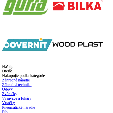
Náš tip
Dielňa
Nakupujte podľa kategórie
Záhradné náradie
Záhradná technika
Odevy
Zváračky
Vysávače a fukáry
Vŕtačky
Pneumatické náradie
Píly