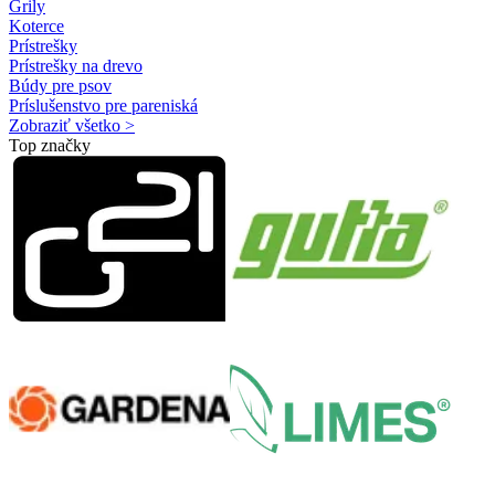
Grily
Koterce
Prístrešky
Prístrešky na drevo
Búdy pre psov
Príslušenstvo pre pareniská
Zobraziť všetko >
Top značky