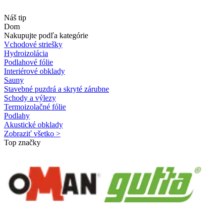
Náš tip
Dom
Nakupujte podľa kategórie
Vchodové striešky
Hydroizolácia
Podlahové fólie
Interiérové obklady
Sauny
Stavebné puzdrá a skryté zárubne
Schody a výlezy
Termoizolačné fólie
Podlahy
Akustické obklady
Zobraziť všetko >
Top značky