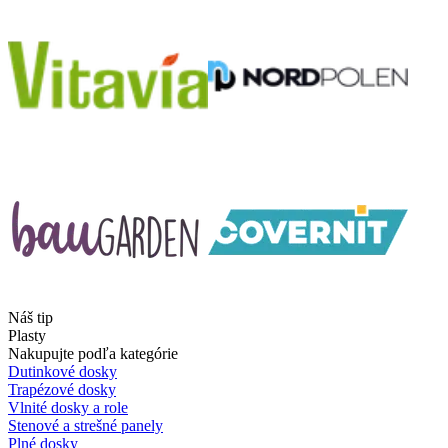
Náš tip
Plasty
Nakupujte podľa kategórie
Dutinkové dosky
Trapézové dosky
Vlnité dosky a role
Stenové a strešné panely
Plné dosky