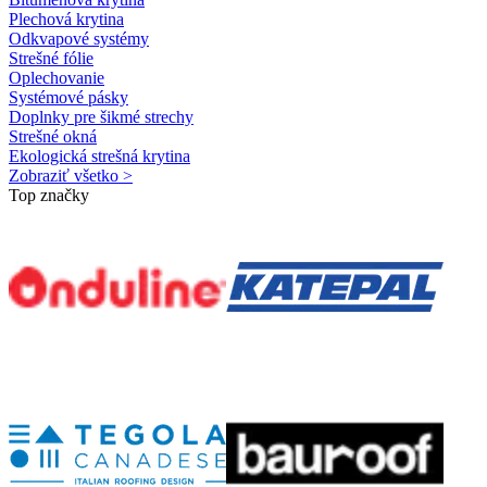
Plechová krytina
Odkvapové systémy
Strešné fólie
Oplechovanie
Systémové pásky
Doplnky pre šikmé strechy
Strešné okná
Ekologická strešná krytina
Zobraziť všetko >
Top značky