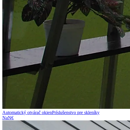
Automatický otvárač okien
Príslušenstvo pre skleníky
NaN€