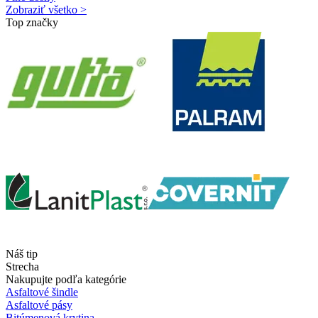
Zobraziť všetko >
Top značky
Náš tip
Strecha
Nakupujte podľa kategórie
Asfaltové šindle
Asfaltové pásy
Bitúmenová krytina