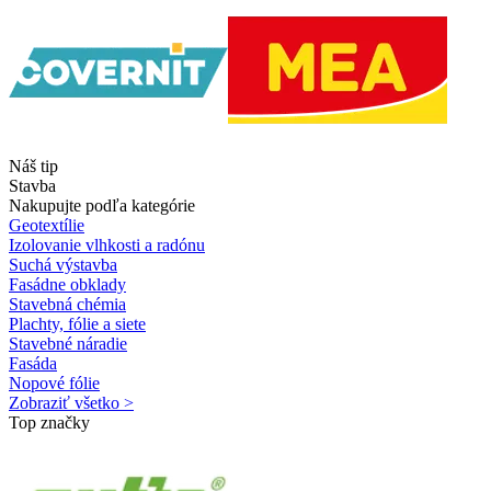
Náš tip
Stavba
Nakupujte podľa kategórie
Geotextílie
Izolovanie vlhkosti a radónu
Suchá výstavba
Fasádne obklady
Stavebná chémia
Plachty, fólie a siete
Stavebné náradie
Fasáda
Nopové fólie
Zobraziť všetko >
Top značky