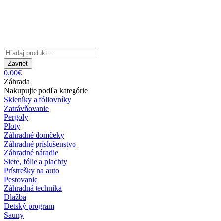
Zavrieť
0.00€
Záhrada
Nakupujte podľa kategórie
Skleníky a fóliovníky
Zatrávňovanie
Pergoly
Ploty
Záhradné domčeky
Záhradné príslušenstvo
Záhradné náradie
Siete, fólie a plachty
Prístrešky na auto
Pestovanie
Záhradná technika
Dlažba
Detský program
Sauny