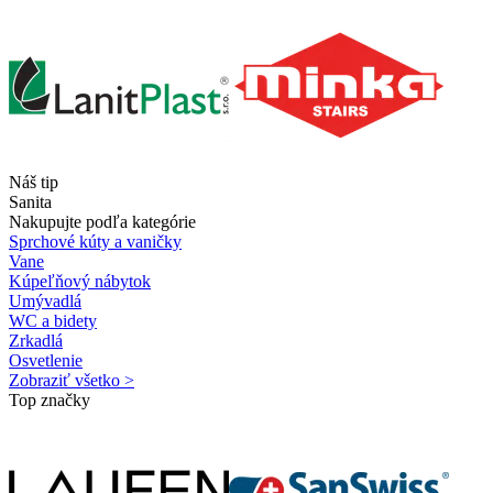
Náš tip
Sanita
Nakupujte podľa kategórie
Sprchové kúty a vaničky
Vane
Kúpeľňový nábytok
Umývadlá
WC a bidety
Zrkadlá
Osvetlenie
Zobraziť všetko >
Top značky