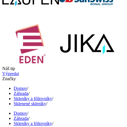
Náš tip
Výpredaj
Značky
Domov
/
Záhrada
/
Skleníky a fóliovníky
/
Sklenené skleníky
/
Domov
/
Záhrada
/
Skleníky a fóliovníky
/