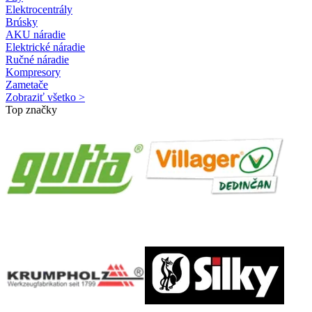
Elektrocentrály
Brúsky
AKU náradie
Elektrické náradie
Ručné náradie
Kompresory
Zametače
Zobraziť všetko >
Top značky