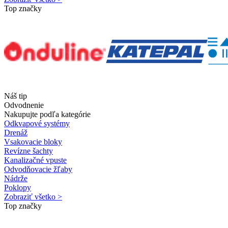
Top značky
Náš tip
Odvodnenie
Nakupujte podľa kategórie
Odkvapové systémy
Drenáž
Vsakovacie bloky
Revízne šachty
Kanalizačné vpuste
Odvodňovacie žľaby
Nádrže
Poklopy
Zobraziť všetko >
Top značky