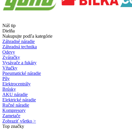
Náš tip
Dielňa
Nakupujte podľa kategórie
Záhradné náradie
Záhradná technika
Odevy
Zváračky
Vysávače a fukáry
Vŕtačky
Pneumatické náradie
Píly
Elektrocentrály
Brúsky
AKU náradie
Elektrické náradie
Ručné náradie
Kompresory
Zametače
Zobraziť všetko >
Top značky