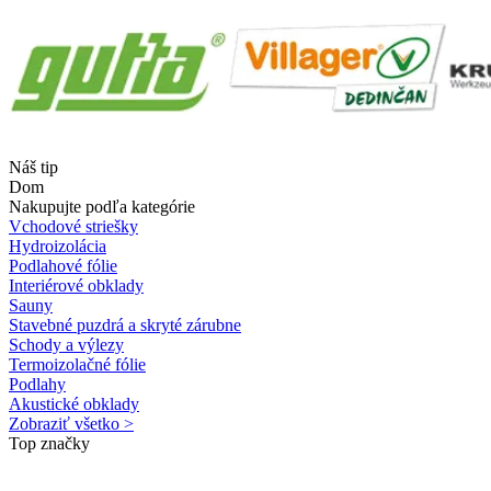
Náš tip
Dom
Nakupujte podľa kategórie
Vchodové striešky
Hydroizolácia
Podlahové fólie
Interiérové obklady
Sauny
Stavebné puzdrá a skryté zárubne
Schody a výlezy
Termoizolačné fólie
Podlahy
Akustické obklady
Zobraziť všetko >
Top značky