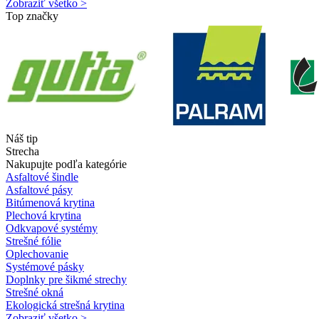
Zobraziť všetko >
Top značky
Náš tip
Strecha
Nakupujte podľa kategórie
Asfaltové šindle
Asfaltové pásy
Bitúmenová krytina
Plechová krytina
Odkvapové systémy
Strešné fólie
Oplechovanie
Systémové pásky
Doplnky pre šikmé strechy
Strešné okná
Ekologická strešná krytina
Zobraziť všetko >