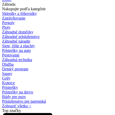
Záhrada
Nakupujte podľa kategórie
Skleníky a fóliovníky
Zatrávňovanie
Pergoly
Ploty
Záhradné domčeky
Záhradné príslušenstvo
Záhradné náradie
Siete, fólie a plachty
Prístrešky na auto
Pestovanie
Záhradná technika
Dlažba
Detský program
Sauny
Grily
Koterce
Prístrešky
Prístrešky na drevo
Búdy pre psov
Príslušenstvo pre pareniská
Zobraziť všetko >
Top značky