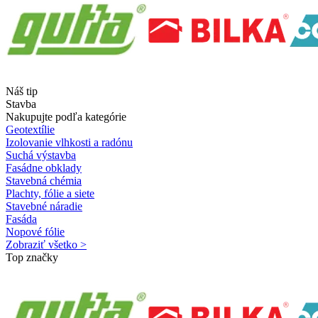
Náš tip
Stavba
Nakupujte podľa kategórie
Geotextílie
Izolovanie vlhkosti a radónu
Suchá výstavba
Fasádne obklady
Stavebná chémia
Plachty, fólie a siete
Stavebné náradie
Fasáda
Nopové fólie
Zobraziť všetko >
Top značky