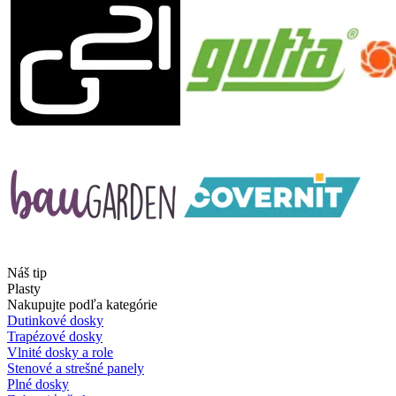
Náš tip
Plasty
Nakupujte podľa kategórie
Dutinkové dosky
Trapézové dosky
Vlnité dosky a role
Stenové a strešné panely
Plné dosky