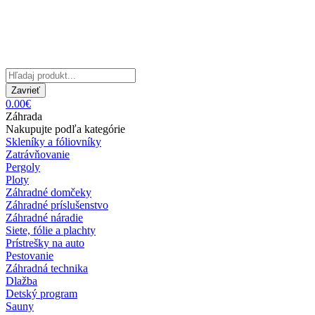
Zavrieť
0.00€
Záhrada
Nakupujte podľa kategórie
Skleníky a fóliovníky
Zatrávňovanie
Pergoly
Ploty
Záhradné domčeky
Záhradné príslušenstvo
Záhradné náradie
Siete, fólie a plachty
Prístrešky na auto
Pestovanie
Záhradná technika
Dlažba
Detský program
Sauny