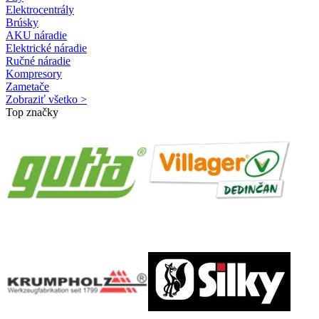
Elektrocentrály
Brúsky
AKU náradie
Elektrické náradie
Ručné náradie
Kompresory
Zametače
Zobraziť všetko >
Top značky