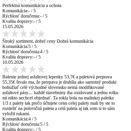
Perfektná komunikácia a ochota
Komunikácia:
-
/ 5
Rýchlosť doručenia:
-
/ 5
Kvalita dopravy:
-
/ 5
15.05.2026
Široký sortiment, dobré ceny Dobrá komunikácia
Komunikácia:
5
/ 5
Rýchlosť doručenia:
4
/ 5
Kvalita dopravy:
-
/ 5
10.05.2026
Balenie jednej asfaltovej lepenky 53,7€ a paletová preprava
55,35€ štvalo ma, že prerpava je drahšia ako samotný produkt
bohužiaľ celé východné slovensko nemá modifikované
asfaltové pásy.... každé stavebniny iba oxidované a jednu rolku
mi nikto nechcel objednať. Ta rokla bola na malinkej paletke
1/3 z palety tak prečo účtujete cenu celej palety mali by ste to
rozdeliť na polovičná paleta a celá paleta aj tak som si to sám
vyložil rukami.
Komunikácia:
4
/ 5
Rýchlosť doručenia:
5
/ 5
Kvalita dopravy:
-
/ 5