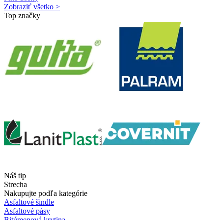
Zobraziť všetko >
Top značky
Náš tip
Strecha
Nakupujte podľa kategórie
Asfaltové šindle
Asfaltové pásy
Bitúmenová krytina