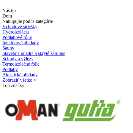
Náš tip
Dom
Nakupujte podľa kategórie
Vchodové striešky
Hydroizolácia
Podlahové fólie
Interiérové obklady
Sauny
Stavebné puzdrá a skryté zárubne
Schody a výlezy
Termoizolačné fólie
Podlahy
Akustické obklady
Zobraziť všetko >
Top značky