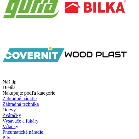
Náš tip
Dielňa
Nakupujte podľa kategórie
Záhradné náradie
Záhradná technika
Odevy
Zváračky
Vysávače a fukáry
Vŕtačky
Pneumatické náradie
Píly