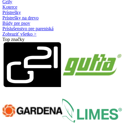
Grily
Koterce
Prístrešky
Prístrešky na drevo
Búdy pre psov
Príslušenstvo pre pareniská
Zobraziť všetko >
Top značky