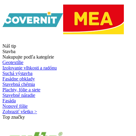
Náš tip
Stavba
Nakupujte podľa kategórie
Geotextílie
Izolovanie vlhkosti a radónu
Suchá výstavba
Fasádne obklady
Stavebná chémia
Plachty, fólie a siete
Stavebné náradie
Fasáda
Nopové fólie
Zobraziť všetko >
Top značky