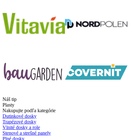
Náš tip
Plasty
Nakupujte podľa kategórie
Dutinkové dosky
Trapézové dosky
Vlnité dosky a role
Stenové a strešné panely
Plné dosky