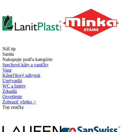
Náš tip
Sanita
Nakupujte podľa kategórie
Sprchové kúty a vaničky
Vane
Kúpeľňový nábytok
Umývadlá
WC a bidety
Zrkadlá
Osvetlenie
Zobraziť všetko >
Top značky