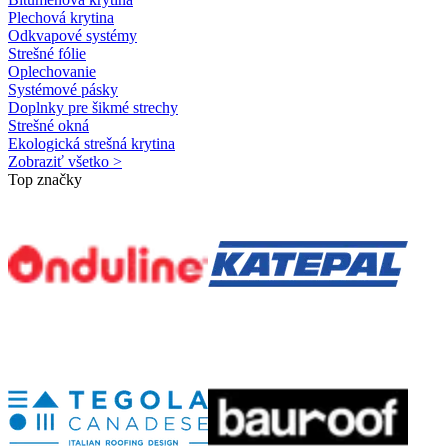
Plechová krytina
Odkvapové systémy
Strešné fólie
Oplechovanie
Systémové pásky
Doplnky pre šikmé strechy
Strešné okná
Ekologická strešná krytina
Zobraziť všetko >
Top značky