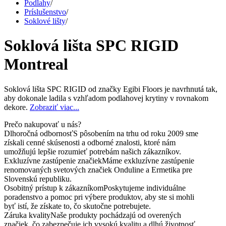
Podlahy
/
Príslušenstvo
/
Soklové lišty
/
Soklová lišta SPC RIGID
Montreal
Soklová lišta SPC RIGID od značky Egibi Floors je navrhnutá tak,
aby dokonale ladila s vzhľadom podlahovej krytiny v rovnakom
dekore.
Zobraziť viac...
Prečo nakupovať u nás?
Dlhoročná odbornosť
S pôsobením na trhu od roku 2009 sme
získali cenné skúsenosti a odborné znalosti, ktoré nám
umožňujú lepšie rozumieť potrebám našich zákazníkov.
Exkluzívne zastúpenie značiek
Máme exkluzívne zastúpenie
renomovaných svetových značiek Onduline a Ermetika pre
Slovenskú republiku.
Osobitný prístup k zákazníkom
Poskytujeme individuálne
poradenstvo a pomoc pri výbere produktov, aby ste si mohli
byť istí, že získate to, čo skutočne potrebujete.
Záruka kvality
Naše produkty pochádzajú od overených
značiek, čo zabezpečuje ich vysokú kvalitu a dlhú životnosť.