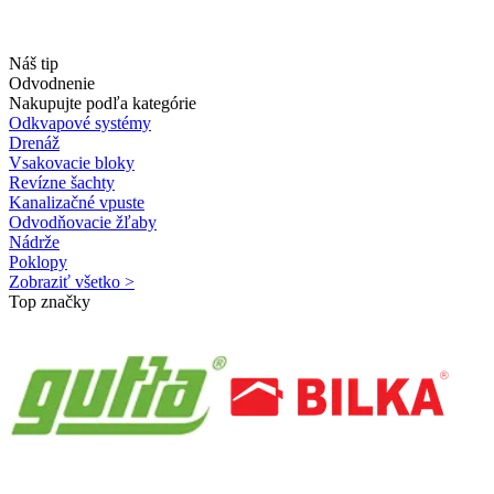
Náš tip
Odvodnenie
Nakupujte podľa kategórie
Odkvapové systémy
Drenáž
Vsakovacie bloky
Revízne šachty
Kanalizačné vpuste
Odvodňovacie žľaby
Nádrže
Poklopy
Zobraziť všetko >
Top značky