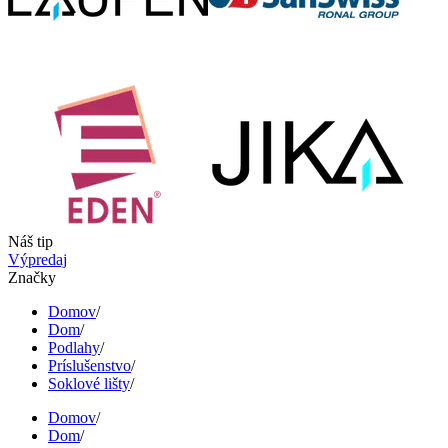
Náš tip
Výpredaj
Značky
Domov
/
Dom
/
Podlahy
/
Príslušenstvo
/
Soklové lišty
/
Domov
/
Dom
/