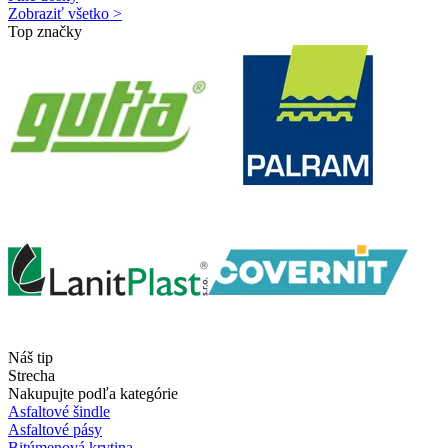
Zobraziť všetko >
Top značky
Náš tip
Strecha
Nakupujte podľa kategórie
Asfaltové šindle
Asfaltové pásy
Bitúmenová krytina