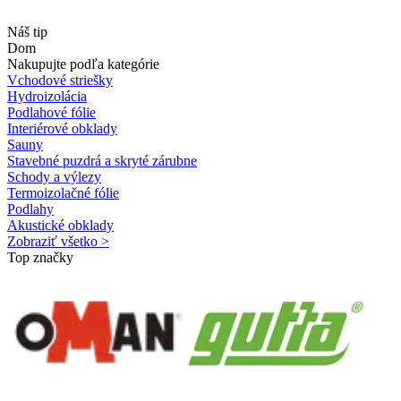
Náš tip
Dom
Nakupujte podľa kategórie
Vchodové striešky
Hydroizolácia
Podlahové fólie
Interiérové obklady
Sauny
Stavebné puzdrá a skryté zárubne
Schody a výlezy
Termoizolačné fólie
Podlahy
Akustické obklady
Zobraziť všetko >
Top značky