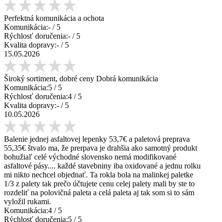
Perfektná komunikácia a ochota
Komunikácia:
-
/ 5
Rýchlosť doručenia:
-
/ 5
Kvalita dopravy:
-
/ 5
15.05.2026
Široký sortiment, dobré ceny Dobrá komunikácia
Komunikácia:
5
/ 5
Rýchlosť doručenia:
4
/ 5
Kvalita dopravy:
-
/ 5
10.05.2026
Balenie jednej asfaltovej lepenky 53,7€ a paletová preprava
55,35€ štvalo ma, že prerpava je drahšia ako samotný produkt
bohužiaľ celé východné slovensko nemá modifikované
asfaltové pásy.... každé stavebniny iba oxidované a jednu rolku
mi nikto nechcel objednať. Ta rokla bola na malinkej paletke
1/3 z palety tak prečo účtujete cenu celej palety mali by ste to
rozdeliť na polovičná paleta a celá paleta aj tak som si to sám
vyložil rukami.
Komunikácia:
4
/ 5
Rýchlosť doručenia:
5
/ 5