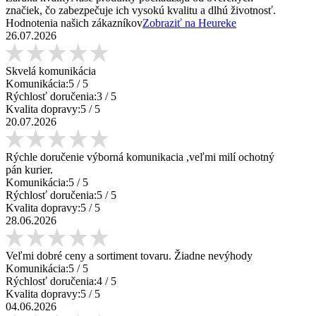
značiek, čo zabezpečuje ich vysokú kvalitu a dlhú životnosť.
Hodnotenia našich zákazníkov
Zobraziť na Heureke
26.07.2026
Skvelá komunikácia
Komunikácia:
5
/ 5
Rýchlosť doručenia:
3
/ 5
Kvalita dopravy:
5
/ 5
20.07.2026
Rýchle doručenie výborná komunikacia ,veľmi milí ochotný
pán kurier.
Komunikácia:
5
/ 5
Rýchlosť doručenia:
5
/ 5
Kvalita dopravy:
5
/ 5
28.06.2026
Veľmi dobré ceny a sortiment tovaru. Žiadne nevýhody
Komunikácia:
5
/ 5
Rýchlosť doručenia:
4
/ 5
Kvalita dopravy:
5
/ 5
04.06.2026