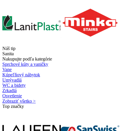
Náš tip
Sanita
Nakupujte podľa kategórie
Sprchové kúty a vaničky
Vane
Kúpeľňový nábytok
Umývadlá
WC a bidety
Zrkadlá
Osvetlenie
Zobraziť všetko >
Top značky