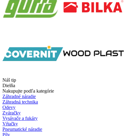
Náš tip
Dielňa
Nakupujte podľa kategórie
Záhradné náradie
Záhradná technika
Odevy
Zváračky
Vysávače a fukáry
Vŕtačky
Pneumatické náradie
Píly