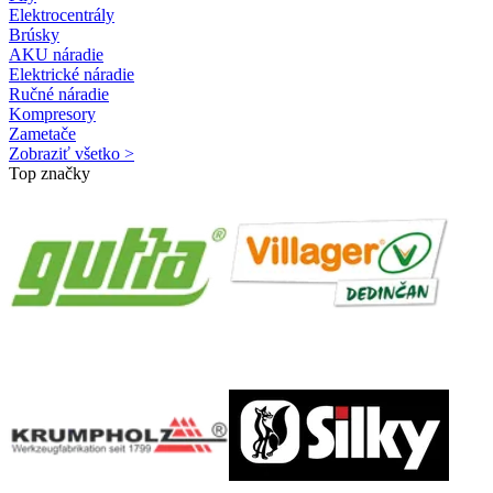
Elektrocentrály
Brúsky
AKU náradie
Elektrické náradie
Ručné náradie
Kompresory
Zametače
Zobraziť všetko >
Top značky