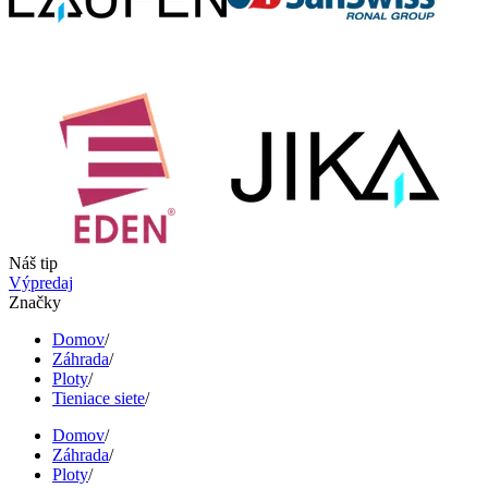
Náš tip
Výpredaj
Značky
Domov
/
Záhrada
/
Ploty
/
Tieniace siete
/
Domov
/
Záhrada
/
Ploty
/