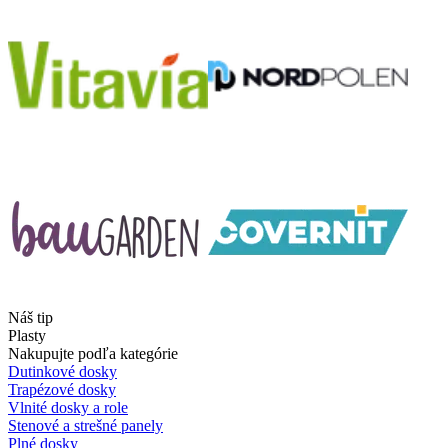
Náš tip
Plasty
Nakupujte podľa kategórie
Dutinkové dosky
Trapézové dosky
Vlnité dosky a role
Stenové a strešné panely
Plné dosky