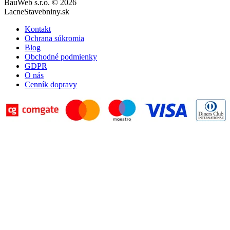
BauWeb s.r.o. © 2026
LacneStavebniny.sk
Kontakt
Ochrana súkromia
Blog
Obchodné podmienky
GDPR
O nás
Cenník dopravy