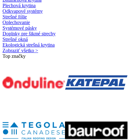
Plechová krytina
Odkvapové systémy
Strešné fólie
Oplechovanie
Systémové pásky
Doplnky pre šikmé strechy
Strešné okná
Ekologická strešná krytina
Zobraziť všetko >
Top značky