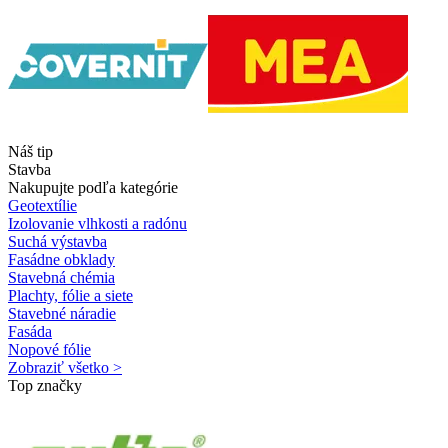
Náš tip
Stavba
Nakupujte podľa kategórie
Geotextílie
Izolovanie vlhkosti a radónu
Suchá výstavba
Fasádne obklady
Stavebná chémia
Plachty, fólie a siete
Stavebné náradie
Fasáda
Nopové fólie
Zobraziť všetko >
Top značky