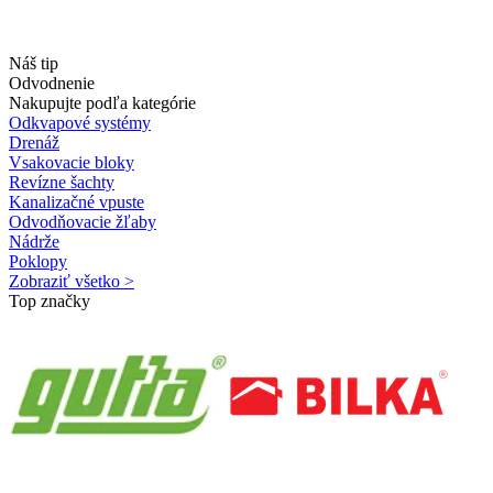
Náš tip
Odvodnenie
Nakupujte podľa kategórie
Odkvapové systémy
Drenáž
Vsakovacie bloky
Revízne šachty
Kanalizačné vpuste
Odvodňovacie žľaby
Nádrže
Poklopy
Zobraziť všetko >
Top značky