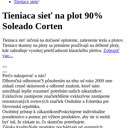
Tieniace siete
/
Tieniaca sieť na plot 90%
Soleado Corten
Tieniaca sieť určená na dočasné oplotenie, zatienenie terás a plotov.
Tieniace tkaniny na ploty sa primárne používajú na drôtené ploty,
kde zabraňuje vysokej priehľadnosti klasického pletiva.
Zobraziť
viac...
Prečo nakupovať u nás?
Dlhoročná odbornosť
S pôsobením na trhu od roku 2009 sme
získali cenné skúsenosti a odborné znalosti, ktoré nám
umožňujú lepšie rozumieť potrebám našich zákazníkov.
Exkluzívne zastúpenie značiek
Máme exkluzívne zastúpenie
renomovaných svetových značiek Onduline a Ermetika pre
Slovenskú republiku.
Osobitný prístup k zákazníkom
Poskytujeme individuálne
poradenstvo a pomoc pri výbere produktov, aby ste si mohli
byť istí, že získate to, čo skutočne potrebujete.
Záruka kvality
Naše produkty pochádzajú od overených