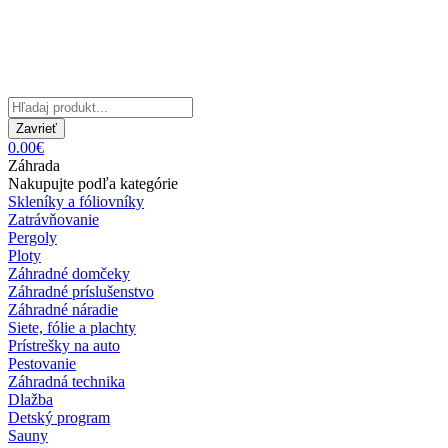
Zavrieť
0.00€
Záhrada
Nakupujte podľa kategórie
Skleníky a fóliovníky
Zatrávňovanie
Pergoly
Ploty
Záhradné domčeky
Záhradné príslušenstvo
Záhradné náradie
Siete, fólie a plachty
Prístrešky na auto
Pestovanie
Záhradná technika
Dlažba
Detský program
Sauny