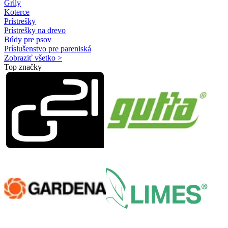
Grily
Koterce
Prístrešky
Prístrešky na drevo
Búdy pre psov
Príslušenstvo pre pareniská
Zobraziť všetko >
Top značky