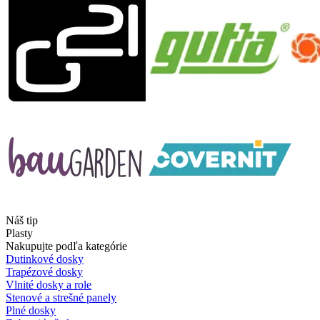
Náš tip
Plasty
Nakupujte podľa kategórie
Dutinkové dosky
Trapézové dosky
Vlnité dosky a role
Stenové a strešné panely
Plné dosky