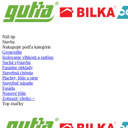
Náš tip
Stavba
Nakupujte podľa kategórie
Geotextílie
Izolovanie vlhkosti a radónu
Suchá výstavba
Fasádne obklady
Stavebná chémia
Plachty, fólie a siete
Stavebné náradie
Fasáda
Nopové fólie
Zobraziť všetko >
Top značky