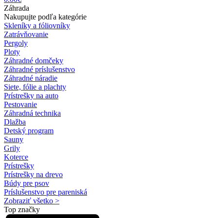
Záhrada
Nakupujte podľa kategórie
Skleníky a fóliovníky
Zatrávňovanie
Pergoly
Ploty
Záhradné domčeky
Záhradné príslušenstvo
Záhradné náradie
Siete, fólie a plachty
Prístrešky na auto
Pestovanie
Záhradná technika
Dlažba
Detský program
Sauny
Grily
Koterce
Prístrešky
Prístrešky na drevo
Búdy pre psov
Príslušenstvo pre pareniská
Zobraziť všetko >
Top značky