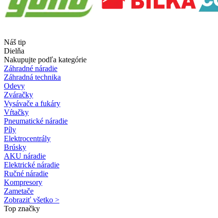
Náš tip
Dielňa
Nakupujte podľa kategórie
Záhradné náradie
Záhradná technika
Odevy
Zváračky
Vysávače a fukáry
Vŕtačky
Pneumatické náradie
Píly
Elektrocentrály
Brúsky
AKU náradie
Elektrické náradie
Ručné náradie
Kompresory
Zametače
Zobraziť všetko >
Top značky