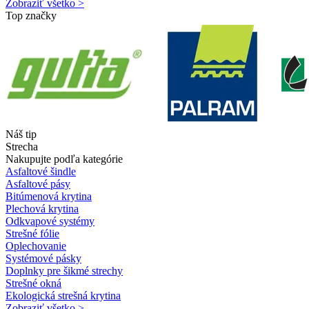
Zobraziť všetko >
Top značky
Náš tip
Strecha
Nakupujte podľa kategórie
Asfaltové šindle
Asfaltové pásy
Bitúmenová krytina
Plechová krytina
Odkvapové systémy
Strešné fólie
Oplechovanie
Systémové pásky
Doplnky pre šikmé strechy
Strešné okná
Ekologická strešná krytina
Zobraziť všetko >