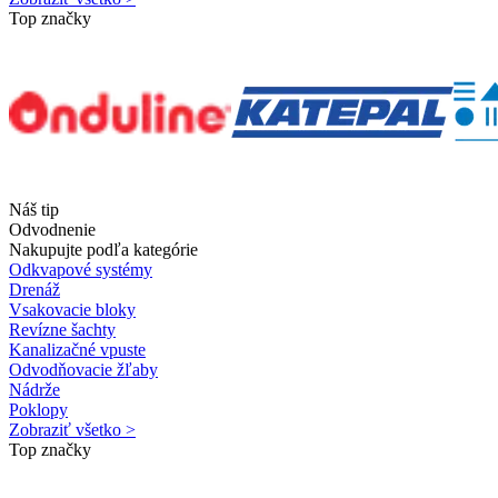
Top značky
Náš tip
Odvodnenie
Nakupujte podľa kategórie
Odkvapové systémy
Drenáž
Vsakovacie bloky
Revízne šachty
Kanalizačné vpuste
Odvodňovacie žľaby
Nádrže
Poklopy
Zobraziť všetko >
Top značky