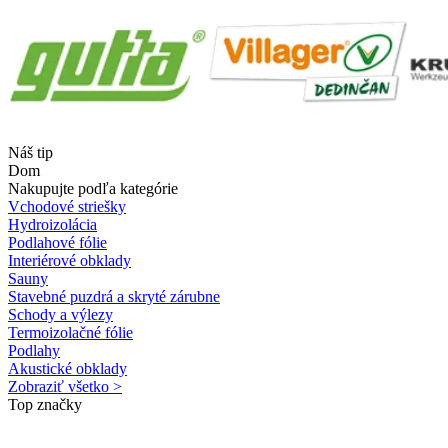
Náš tip
Dom
Nakupujte podľa kategórie
Vchodové striešky
Hydroizolácia
Podlahové fólie
Interiérové obklady
Sauny
Stavebné puzdrá a skryté zárubne
Schody a výlezy
Termoizolačné fólie
Podlahy
Akustické obklady
Zobraziť všetko >
Top značky