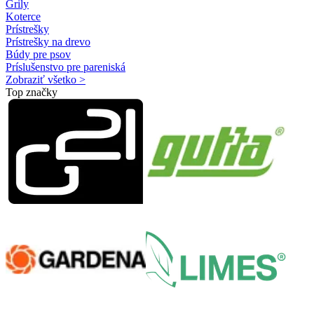
Grily
Koterce
Prístrešky
Prístrešky na drevo
Búdy pre psov
Príslušenstvo pre pareniská
Zobraziť všetko >
Top značky