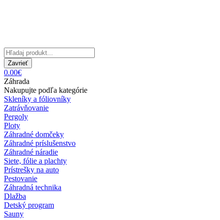
Zavrieť
0.00€
Záhrada
Nakupujte podľa kategórie
Skleníky a fóliovníky
Zatrávňovanie
Pergoly
Ploty
Záhradné domčeky
Záhradné príslušenstvo
Záhradné náradie
Siete, fólie a plachty
Prístrešky na auto
Pestovanie
Záhradná technika
Dlažba
Detský program
Sauny