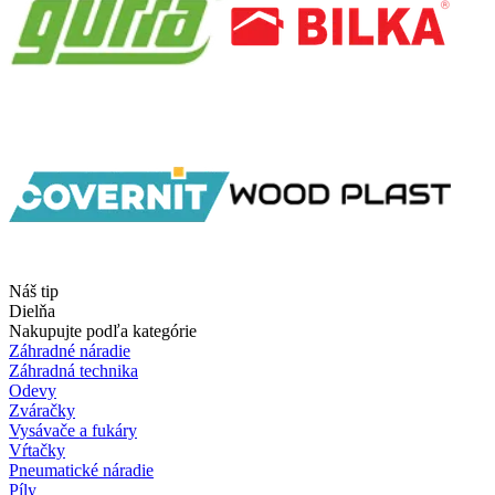
Náš tip
Dielňa
Nakupujte podľa kategórie
Záhradné náradie
Záhradná technika
Odevy
Zváračky
Vysávače a fukáry
Vŕtačky
Pneumatické náradie
Píly