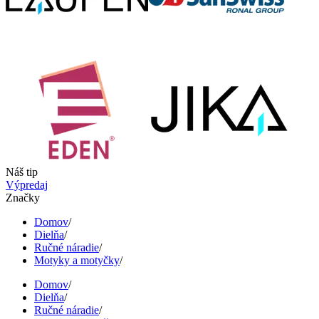
Náš tip
Výpredaj
Značky
Domov
/
Dielňa
/
Ručné náradie
/
Motyky a motyčky
/
Domov
/
Dielňa
/
Ručné náradie
/