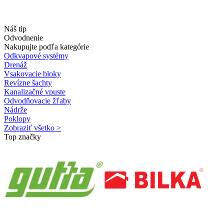
Náš tip
Odvodnenie
Nakupujte podľa kategórie
Odkvapové systémy
Drenáž
Vsakovacie bloky
Revízne šachty
Kanalizačné vpuste
Odvodňovacie žľaby
Nádrže
Poklopy
Zobraziť všetko >
Top značky