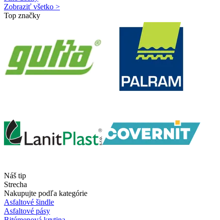
Zobraziť všetko >
Top značky
Náš tip
Strecha
Nakupujte podľa kategórie
Asfaltové šindle
Asfaltové pásy
Bitúmenová krytina