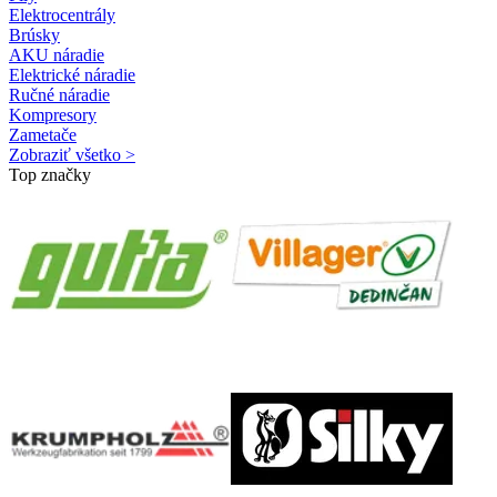
Elektrocentrály
Brúsky
AKU náradie
Elektrické náradie
Ručné náradie
Kompresory
Zametače
Zobraziť všetko >
Top značky