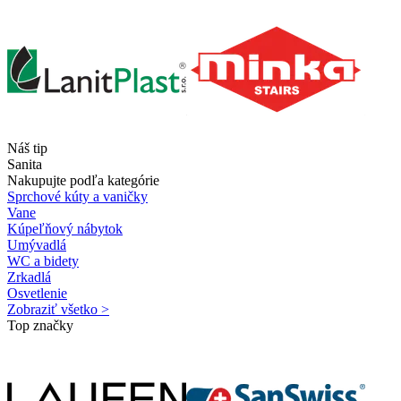
Náš tip
Sanita
Nakupujte podľa kategórie
Sprchové kúty a vaničky
Vane
Kúpeľňový nábytok
Umývadlá
WC a bidety
Zrkadlá
Osvetlenie
Zobraziť všetko >
Top značky