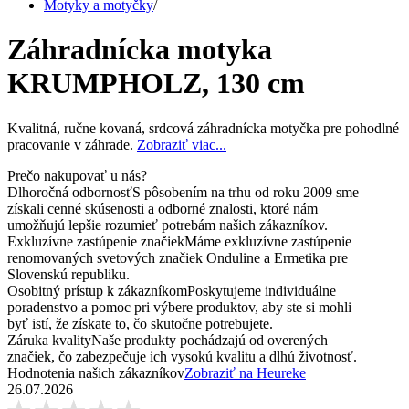
Motyky a motyčky
/
Záhradnícka motyka
KRUMPHOLZ, 130 cm
Kvalitná, ručne kovaná, srdcová záhradnícka motyčka pre pohodlné
pracovanie v záhrade.
Zobraziť viac...
Prečo nakupovať u nás?
Dlhoročná odbornosť
S pôsobením na trhu od roku 2009 sme
získali cenné skúsenosti a odborné znalosti, ktoré nám
umožňujú lepšie rozumieť potrebám našich zákazníkov.
Exkluzívne zastúpenie značiek
Máme exkluzívne zastúpenie
renomovaných svetových značiek Onduline a Ermetika pre
Slovenskú republiku.
Osobitný prístup k zákazníkom
Poskytujeme individuálne
poradenstvo a pomoc pri výbere produktov, aby ste si mohli
byť istí, že získate to, čo skutočne potrebujete.
Záruka kvality
Naše produkty pochádzajú od overených
značiek, čo zabezpečuje ich vysokú kvalitu a dlhú životnosť.
Hodnotenia našich zákazníkov
Zobraziť na Heureke
26.07.2026