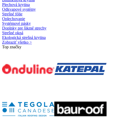
Plechová krytina
Odkvapové systémy
Strešné fólie
Oplechovanie
Systémové pásky
Doplnky pre šikmé strechy
Strešné okná
Ekologická strešná krytina
Zobraziť všetko >
Top značky