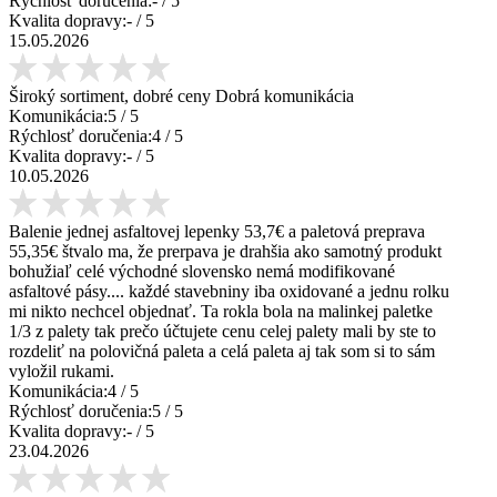
Rýchlosť doručenia:
-
/ 5
Kvalita dopravy:
-
/ 5
15.05.2026
Široký sortiment, dobré ceny Dobrá komunikácia
Komunikácia:
5
/ 5
Rýchlosť doručenia:
4
/ 5
Kvalita dopravy:
-
/ 5
10.05.2026
Balenie jednej asfaltovej lepenky 53,7€ a paletová preprava
55,35€ štvalo ma, že prerpava je drahšia ako samotný produkt
bohužiaľ celé východné slovensko nemá modifikované
asfaltové pásy.... každé stavebniny iba oxidované a jednu rolku
mi nikto nechcel objednať. Ta rokla bola na malinkej paletke
1/3 z palety tak prečo účtujete cenu celej palety mali by ste to
rozdeliť na polovičná paleta a celá paleta aj tak som si to sám
vyložil rukami.
Komunikácia:
4
/ 5
Rýchlosť doručenia:
5
/ 5
Kvalita dopravy:
-
/ 5
23.04.2026