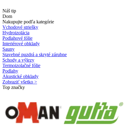
Náš tip
Dom
Nakupujte podľa kategórie
Vchodové striešky
Hydroizolácia
Podlahové fólie
Interiérové obklady
Sauny
Stavebné puzdrá a skryté zárubne
Schody a výlezy
Termoizolačné fólie
Podlahy
Akustické obklady
Zobraziť všetko >
Top značky