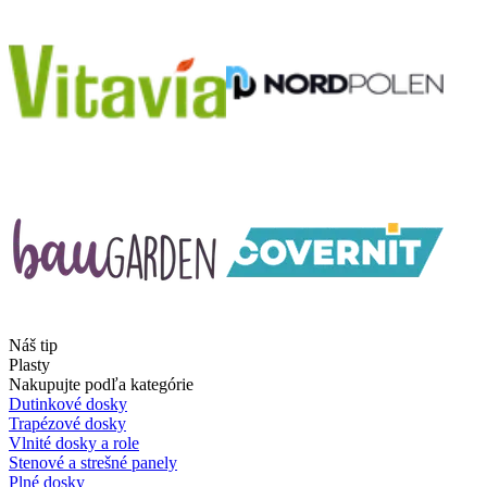
Náš tip
Plasty
Nakupujte podľa kategórie
Dutinkové dosky
Trapézové dosky
Vlnité dosky a role
Stenové a strešné panely
Plné dosky