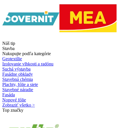
Náš tip
Stavba
Nakupujte podľa kategórie
Geotextílie
Izolovanie vlhkosti a radónu
Suchá výstavba
Fasádne obklady
Stavebná chémia
Plachty, fólie a siete
Stavebné náradie
Fasáda
Nopové fólie
Zobraziť všetko >
Top značky