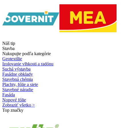
Náš tip
Stavba
Nakupujte podľa kategórie
Geotextílie
Izolovanie vlhkosti a radónu
Suchá výstavba
Fasádne obklady
Stavebná chémia
Plachty, fólie a siete
Stavebné náradie
Fasáda
Nopové fólie
Zobraziť všetko >
Top značky