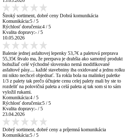
15.05.2026
Široký sortiment, dobré ceny Dobrá komunikácia
Komunikácia:
5
/ 5
Rýchlosť doručenia:
4
/ 5
Kvalita dopravy:
-
/ 5
10.05.2026
Balenie jednej asfaltovej lepenky 53,7€ a paletová preprava
55,35€ štvalo ma, že prerpava je drahšia ako samotný produkt
bohužiaľ celé východné slovensko nemá modifikované
asfaltové pásy.... každé stavebniny iba oxidované a jednu rolku
mi nikto nechcel objednať. Ta rokla bola na malinkej paletke
1/3 z palety tak prečo účtujete cenu celej palety mali by ste to
rozdeliť na polovičná paleta a celá paleta aj tak som si to sám
vyložil rukami.
Komunikácia:
4
/ 5
Rýchlosť doručenia:
5
/ 5
Kvalita dopravy:
-
/ 5
23.04.2026
Dobrý sortiment, dobré ceny a príjemná komunikácia
Komunikácia:
5
/ 5