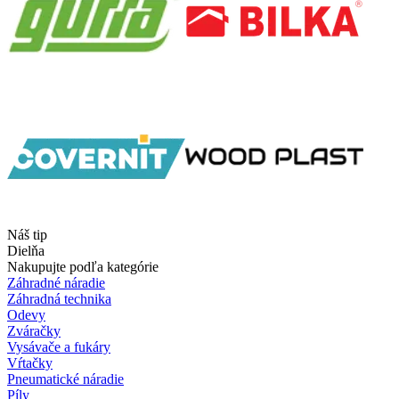
Náš tip
Dielňa
Nakupujte podľa kategórie
Záhradné náradie
Záhradná technika
Odevy
Zváračky
Vysávače a fukáry
Vŕtačky
Pneumatické náradie
Píly