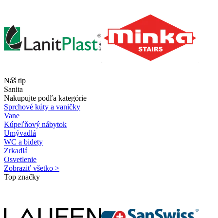
Náš tip
Sanita
Nakupujte podľa kategórie
Sprchové kúty a vaničky
Vane
Kúpeľňový nábytok
Umývadlá
WC a bidety
Zrkadlá
Osvetlenie
Zobraziť všetko >
Top značky