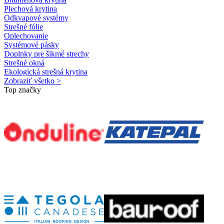
Plechová krytina
Odkvapové systémy
Strešné fólie
Oplechovanie
Systémové pásky
Doplnky pre šikmé strechy
Strešné okná
Ekologická strešná krytina
Zobraziť všetko >
Top značky