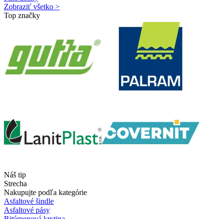
Zobraziť všetko >
Top značky
Náš tip
Strecha
Nakupujte podľa kategórie
Asfaltové šindle
Asfaltové pásy
Bitúmenová krytina