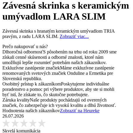
Závesná skrinka s keramickým
umývadlom LARA SLIM
Závesná skrinka s hranatým keramickým umývadlom TRIA
pravým, z radu LARA SLIM.
Zobraziť viac...
Prečo nakupovať u nás?
Dlhoročná odbornosť
S pôsobením na trhu od roku 2009 sme
získali cenné skúsenosti a odborné znalosti, ktoré nám
umožňujú lepšie rozumieť potrebám našich zákazníkov.
Exkluzívne zastúpenie značiek
Máme exkluzívne zastúpenie
renomovaných svetových značiek Onduline a Ermetika pre
Slovenskú republiku.
Osobitný prístup k zákazníkom
Poskytujeme individuálne
poradenstvo a pomoc pri výbere produktov, aby ste si mohli
byť istí, že získate to, čo skutočne potrebujete.
Záruka kvality
Naše produkty pochádzajú od overených
značiek, čo zabezpečuje ich vysokú kvalitu a dlhú životnosť.
Hodnotenia našich zákazníkov
Zobraziť na Heureke
26.07.2026
Skvelá komunikácia