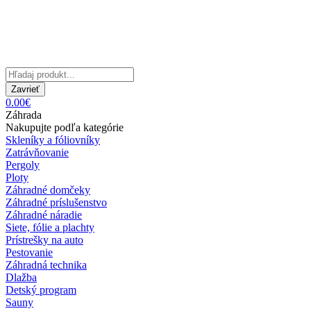
Zavrieť
0.00€
Záhrada
Nakupujte podľa kategórie
Skleníky a fóliovníky
Zatrávňovanie
Pergoly
Ploty
Záhradné domčeky
Záhradné príslušenstvo
Záhradné náradie
Siete, fólie a plachty
Prístrešky na auto
Pestovanie
Záhradná technika
Dlažba
Detský program
Sauny