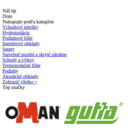
Náš tip
Dom
Nakupujte podľa kategórie
Vchodové striešky
Hydroizolácia
Podlahové fólie
Interiérové obklady
Sauny
Stavebné puzdrá a skryté zárubne
Schody a výlezy
Termoizolačné fólie
Podlahy
Akustické obklady
Zobraziť všetko >
Top značky