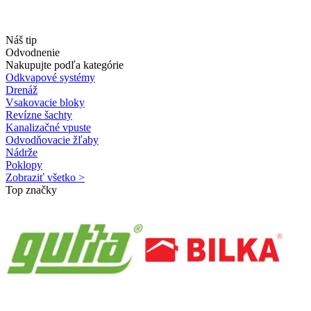
Náš tip
Odvodnenie
Nakupujte podľa kategórie
Odkvapové systémy
Drenáž
Vsakovacie bloky
Revízne šachty
Kanalizačné vpuste
Odvodňovacie žľaby
Nádrže
Poklopy
Zobraziť všetko >
Top značky