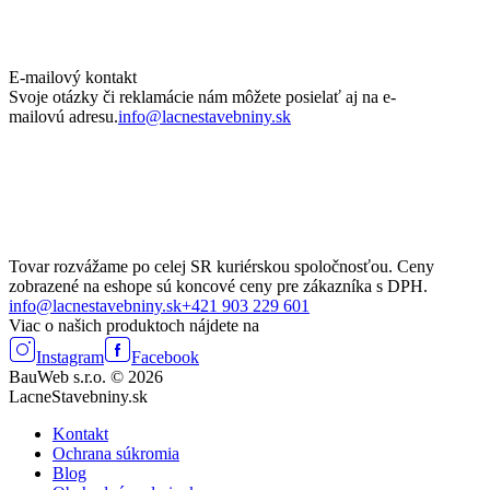
E-mailový kontakt
Svoje otázky či reklamácie nám môžete posielať aj na e-
mailovú adresu.
info@lacnestavebniny.sk
Tovar rozvážame po celej SR kuriérskou spoločnosťou. Ceny
zobrazené na eshope sú koncové ceny pre zákazníka s DPH.
info@lacnestavebniny.sk
+421 903 229 601
Viac o našich produktoch nájdete na
Instagram
Facebook
BauWeb s.r.o. © 2026
LacneStavebniny.sk
Kontakt
Ochrana súkromia
Blog