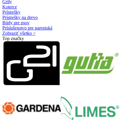
Grily
Koterce
Prístrešky
Prístrešky na drevo
Búdy pre psov
Príslušenstvo pre pareniská
Zobraziť všetko >
Top značky