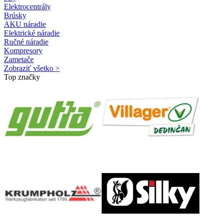
Elektrocentrály
Brúsky
AKU náradie
Elektrické náradie
Ručné náradie
Kompresory
Zametače
Zobraziť všetko >
Top značky