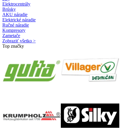
Elektrocentrály
Brúsky
AKU náradie
Elektrické náradie
Ručné náradie
Kompresory
Zametače
Zobraziť všetko >
Top značky