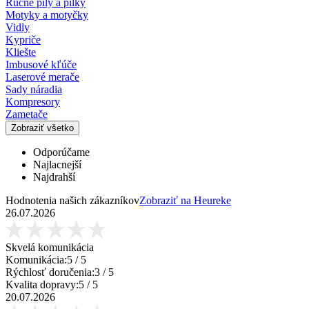
Ručné píly a pílky
Motyky a motyčky
Vidly
Kypriče
Kliešte
Imbusové kľúče
Laserové merače
Sady náradia
Kompresory
Zametače
Zobraziť všetko
Odporúčame
Najlacnejší
Najdrahší
Hodnotenia našich zákazníkov
Zobraziť na Heureke
26.07.2026
Skvelá komunikácia
Komunikácia:
5
/ 5
Rýchlosť doručenia:
3
/ 5
Kvalita dopravy:
5
/ 5
20.07.2026