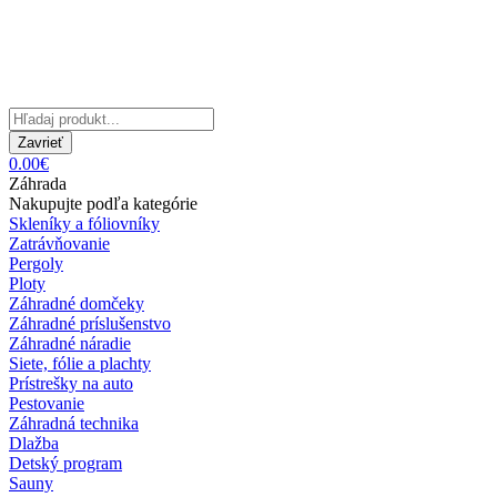
Zavrieť
0.00€
Záhrada
Nakupujte podľa kategórie
Skleníky a fóliovníky
Zatrávňovanie
Pergoly
Ploty
Záhradné domčeky
Záhradné príslušenstvo
Záhradné náradie
Siete, fólie a plachty
Prístrešky na auto
Pestovanie
Záhradná technika
Dlažba
Detský program
Sauny