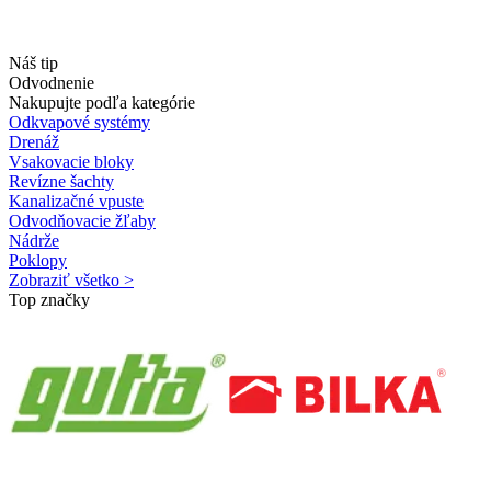
Náš tip
Odvodnenie
Nakupujte podľa kategórie
Odkvapové systémy
Drenáž
Vsakovacie bloky
Revízne šachty
Kanalizačné vpuste
Odvodňovacie žľaby
Nádrže
Poklopy
Zobraziť všetko >
Top značky