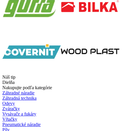
Náš tip
Dielňa
Nakupujte podľa kategórie
Záhradné náradie
Záhradná technika
Odevy
Zváračky
Vysávače a fukáry
Vŕtačky
Pneumatické náradie
Píly