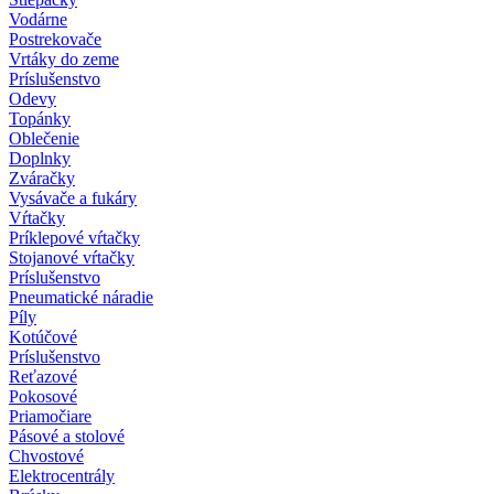
Vodárne
Postrekovače
Vrtáky do zeme
Príslušenstvo
Odevy
Topánky
Oblečenie
Doplnky
Zváračky
Vysávače a fukáry
Vŕtačky
Príklepové vŕtačky
Stojanové vŕtačky
Príslušenstvo
Pneumatické náradie
Píly
Kotúčové
Príslušenstvo
Reťazové
Pokosové
Priamočiare
Pásové a stolové
Chvostové
Elektrocentrály