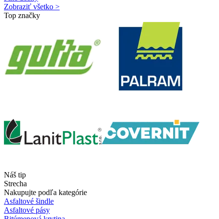
Zobraziť všetko >
Top značky
Náš tip
Strecha
Nakupujte podľa kategórie
Asfaltové šindle
Asfaltové pásy
Bitúmenová krytina