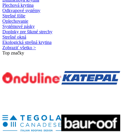
Plechová krytina
Odkvapové systémy
Strešné fólie
Oplechovanie
Systémové pásky
Doplnky pre šikmé strechy
Strešné okná
Ekologická strešná krytina
Zobraziť všetko >
Top značky