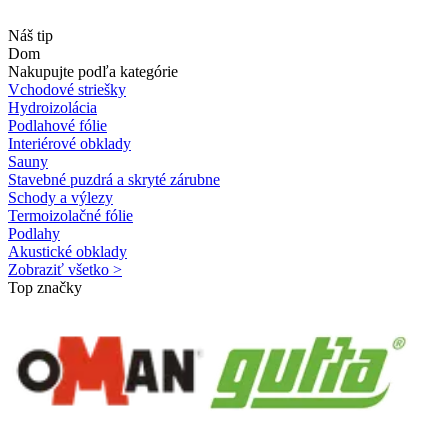
Náš tip
Dom
Nakupujte podľa kategórie
Vchodové striešky
Hydroizolácia
Podlahové fólie
Interiérové obklady
Sauny
Stavebné puzdrá a skryté zárubne
Schody a výlezy
Termoizolačné fólie
Podlahy
Akustické obklady
Zobraziť všetko >
Top značky