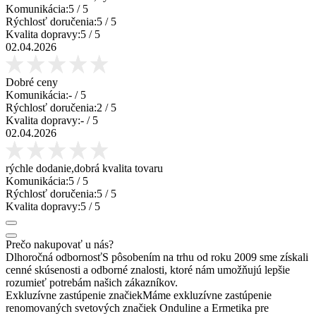
Komunikácia:
5
/ 5
Rýchlosť doručenia:
5
/ 5
Kvalita dopravy:
5
/ 5
02.04.2026
Dobré ceny
Komunikácia:
-
/ 5
Rýchlosť doručenia:
2
/ 5
Kvalita dopravy:
-
/ 5
02.04.2026
rýchle dodanie,dobrá kvalita tovaru
Komunikácia:
5
/ 5
Rýchlosť doručenia:
5
/ 5
Kvalita dopravy:
5
/ 5
Prečo nakupovať u nás?
Dlhoročná odbornosť
S pôsobením na trhu od roku 2009 sme získali
cenné skúsenosti a odborné znalosti, ktoré nám umožňujú lepšie
rozumieť potrebám našich zákazníkov.
Exkluzívne zastúpenie značiek
Máme exkluzívne zastúpenie
renomovaných svetových značiek Onduline a Ermetika pre