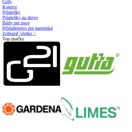
Grily
Koterce
Prístrešky
Prístrešky na drevo
Búdy pre psov
Príslušenstvo pre pareniská
Zobraziť všetko >
Top značky