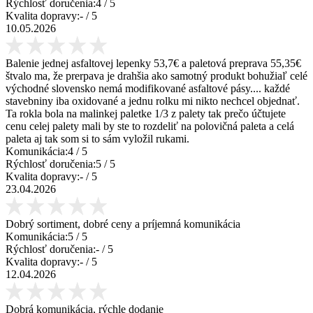
Rýchlosť doručenia:
4
/ 5
Kvalita dopravy:
-
/ 5
10.05.2026
Balenie jednej asfaltovej lepenky 53,7€ a paletová preprava 55,35€
štvalo ma, že prerpava je drahšia ako samotný produkt bohužiaľ celé
východné slovensko nemá modifikované asfaltové pásy.... každé
stavebniny iba oxidované a jednu rolku mi nikto nechcel objednať.
Ta rokla bola na malinkej paletke 1/3 z palety tak prečo účtujete
cenu celej palety mali by ste to rozdeliť na polovičná paleta a celá
paleta aj tak som si to sám vyložil rukami.
Komunikácia:
4
/ 5
Rýchlosť doručenia:
5
/ 5
Kvalita dopravy:
-
/ 5
23.04.2026
Dobrý sortiment, dobré ceny a príjemná komunikácia
Komunikácia:
5
/ 5
Rýchlosť doručenia:
-
/ 5
Kvalita dopravy:
-
/ 5
12.04.2026
Dobrá komunikácia, rýchle dodanie