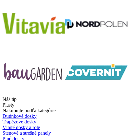
Náš tip
Plasty
Nakupujte podľa kategórie
Dutinkové dosky
Trapézové dosky
Vlnité dosky a role
Stenové a strešné panely
Plné dosky