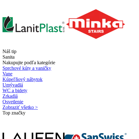
Náš tip
Sanita
Nakupujte podľa kategórie
Sprchové kúty a vaničky
Vane
Kúpeľňový nábytok
Umývadlá
WC a bidety
Zrkadlá
Osvetlenie
Zobraziť všetko >
Top značky