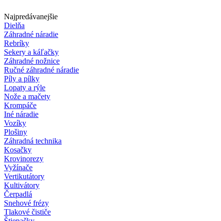
Najpredávanejšie
Dielňa
Záhradné náradie
Rebríky
Sekery a káľačky
Záhradné nožnice
Ručné záhradné náradie
Píly a pílky
Lopaty a rýle
Nože a mačety
Krompáče
Iné náradie
Vozíky
Plošiny
Záhradná technika
Kosačky
Krovinorezy
Vyžínače
Vertikutátory
Kultivátory
Čerpadlá
Snehové frézy
Tlakové čističe
Štiepačky