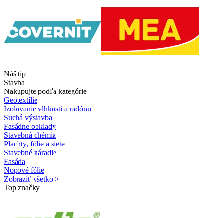
Náš tip
Stavba
Nakupujte podľa kategórie
Geotextílie
Izolovanie vlhkosti a radónu
Suchá výstavba
Fasádne obklady
Stavebná chémia
Plachty, fólie a siete
Stavebné náradie
Fasáda
Nopové fólie
Zobraziť všetko >
Top značky