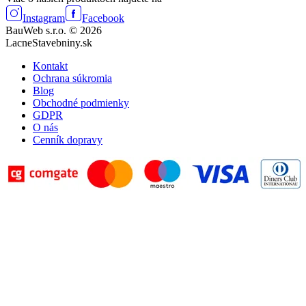
Instagram
Facebook
BauWeb s.r.o. © 2026
LacneStavebniny.sk
Kontakt
Ochrana súkromia
Blog
Obchodné podmienky
GDPR
O nás
Cenník dopravy