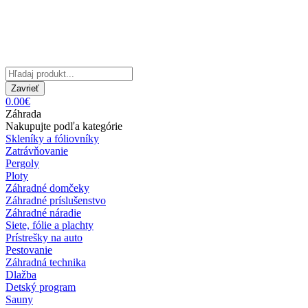
Zavrieť
0.00€
Záhrada
Nakupujte podľa kategórie
Skleníky a fóliovníky
Zatrávňovanie
Pergoly
Ploty
Záhradné domčeky
Záhradné príslušenstvo
Záhradné náradie
Siete, fólie a plachty
Prístrešky na auto
Pestovanie
Záhradná technika
Dlažba
Detský program
Sauny