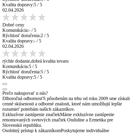
Kvalita dopravy:
5
/ 5
02.04.2026
Dobré ceny
Komunikácia:
-
/ 5
Rýchlosť doručenia:
2
/ 5
Kvalita dopravy:
-
/ 5
02.04.2026
rýchle dodanie,dobrá kvalita tovaru
Komunikácia:
5
/ 5
Rýchlosť doručenia:
5
/ 5
Kvalita dopravy:
5
/ 5
Prečo nakupovať u nás?
Dlhoročná odbornosť
S pôsobením na trhu od roku 2009 sme získali
cenné skúsenosti a odborné znalosti, ktoré nám umožňujú lepšie
rozumieť potrebám našich zákazníkov.
Exkluzívne zastúpenie značiek
Máme exkluzívne zastúpenie
renomovaných svetových značiek Onduline a Ermetika pre
Slovenskú republiku.
Osobitný prístup k zákazníkom
Poskytujeme individuálne