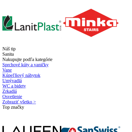
Náš tip
Sanita
Nakupujte podľa kategórie
Sprchové kúty a vaničky
Vane
Kúpeľňový nábytok
Umývadlá
WC a bidety
Zrkadlá
Osvetlenie
Zobraziť všetko >
Top značky