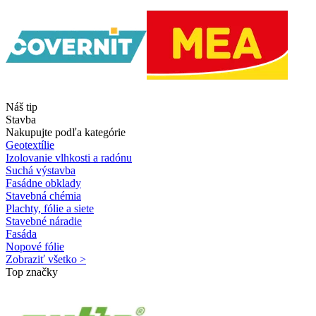
Náš tip
Stavba
Nakupujte podľa kategórie
Geotextílie
Izolovanie vlhkosti a radónu
Suchá výstavba
Fasádne obklady
Stavebná chémia
Plachty, fólie a siete
Stavebné náradie
Fasáda
Nopové fólie
Zobraziť všetko >
Top značky