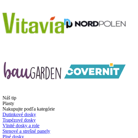
Náš tip
Plasty
Nakupujte podľa kategórie
Dutinkové dosky
Trapézové dosky
Vlnité dosky a role
Stenové a strešné panely
Plné dosky