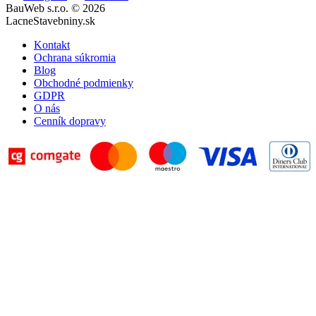
BauWeb s.r.o. © 2026
LacneStavebniny.sk
Kontakt
Ochrana súkromia
Blog
Obchodné podmienky
GDPR
O nás
Cenník dopravy