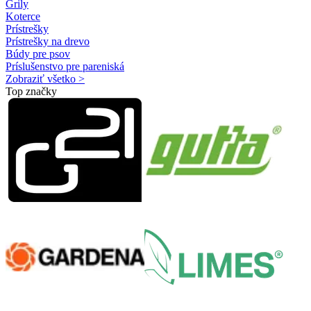
Grily
Koterce
Prístrešky
Prístrešky na drevo
Búdy pre psov
Príslušenstvo pre pareniská
Zobraziť všetko >
Top značky