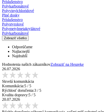
Príslušenstvo
Polykarbonátové
Polyvinylchloridové
Plné dosky
Príslušenstvo
Polystyrolové
Polymetylmetakrylátové
Polykarbonátové
Zobraziť všetko
Odporúčame
Najlacnejší
Najdrahší
Hodnotenia našich zákazníkov
Zobraziť na Heureke
26.07.2026
Skvelá komunikácia
Komunikácia:
5
/ 5
Rýchlosť doručenia:
3
/ 5
Kvalita dopravy:
5
/ 5
20.07.2026
Rýchle doručenie výborná komunikacia ,veľmi milí ochotný pán