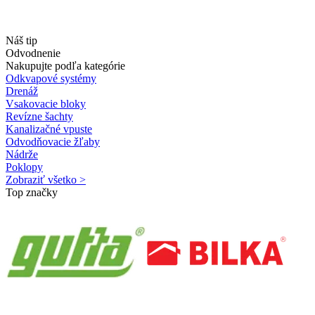
Náš tip
Odvodnenie
Nakupujte podľa kategórie
Odkvapové systémy
Drenáž
Vsakovacie bloky
Revízne šachty
Kanalizačné vpuste
Odvodňovacie žľaby
Nádrže
Poklopy
Zobraziť všetko >
Top značky