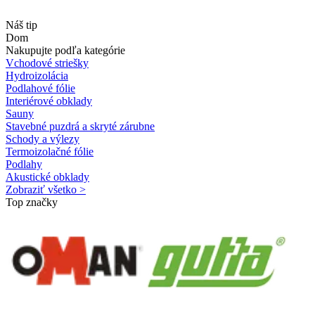
Náš tip
Dom
Nakupujte podľa kategórie
Vchodové striešky
Hydroizolácia
Podlahové fólie
Interiérové obklady
Sauny
Stavebné puzdrá a skryté zárubne
Schody a výlezy
Termoizolačné fólie
Podlahy
Akustické obklady
Zobraziť všetko >
Top značky