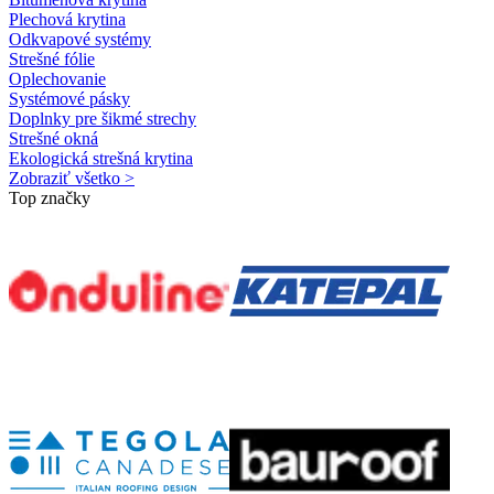
Plechová krytina
Odkvapové systémy
Strešné fólie
Oplechovanie
Systémové pásky
Doplnky pre šikmé strechy
Strešné okná
Ekologická strešná krytina
Zobraziť všetko >
Top značky