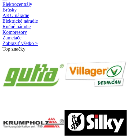
Elektrocentrály
Brúsky
AKU náradie
Elektrické náradie
Ručné náradie
Kompresory
Zametače
Zobraziť všetko >
Top značky