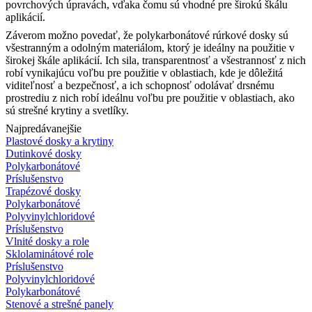
povrchových úpravách, vďaka čomu sú vhodné pre širokú škálu
aplikácií.
Záverom možno povedať, že polykarbonátové rúrkové dosky sú
všestranným a odolným materiálom, ktorý je ideálny na použitie v
širokej škále aplikácií. Ich sila, transparentnosť a všestrannosť z nich
robí vynikajúcu voľbu pre použitie v oblastiach, kde je dôležitá
viditeľnosť a bezpečnosť, a ich schopnosť odolávať drsnému
prostrediu z nich robí ideálnu voľbu pre použitie v oblastiach, ako
sú strešné krytiny a svetlíky.
Najpredávanejšie
Plastové dosky a krytiny
Dutinkové dosky
Polykarbonátové
Príslušenstvo
Trapézové dosky
Polykarbonátové
Polyvinylchloridové
Príslušenstvo
Vlnité dosky a role
Sklolaminátové role
Príslušenstvo
Polyvinylchloridové
Polykarbonátové
Stenové a strešné panely