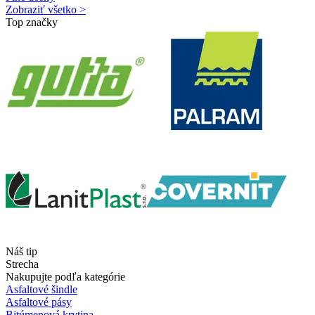
Zobraziť všetko >
Top značky
Náš tip
Strecha
Nakupujte podľa kategórie
Asfaltové šindle
Asfaltové pásy
Bitúmenová krytina