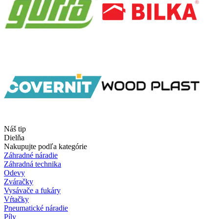
Náš tip
Dielňa
Nakupujte podľa kategórie
Záhradné náradie
Záhradná technika
Odevy
Zváračky
Vysávače a fukáry
Vŕtačky
Pneumatické náradie
Píly