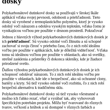
dosky
Polykarbonátové dutinkové dosky sa používajú v širokej škále
aplikácií vďaka svojej pevnosti, odolnosti a priehľadnosti. Tieto
dosky sú vyrobené z termoplastického polyméru, ktorý je vysoko
odolný voči nárazom a odoláva vysokým teplotám, vďaka čomu je
vynikajúcou voľbou pre použitie v drsnom prostredí.
Pokračovať
Jednou z hlavných výhod polykarbonátových dutinkových dosiek je
ich
priehľadnosť
. Sú vysoko odolné voči žltnutiu a sú schopné
zachovať si svoju čírosť v priebehu času, čo z nich robí ideálnu
voľbu pre použitie v aplikáciách, kde je dôležitá viditeľnosť. Vďaka
tomu sú ideálnou voľbou pre použitie v oblastiach, ako sú svetlíky,
strešné zasklenia a prístrešky či dokonca skleníky, kde je žiaduce
prirodzené svetlo.
Ďalšou výhodou polykarbonátových dutinkových dosiek je ich
schopnosť odolávať nárazom. To z nich robí ideálnu voľbu pre
použitie v oblastiach, kde ide o bezpečnosť, ako sú ochranné clony,
bariéry a kryty. Sú tiež vysoko odolné voči rozbitiu, čo z nich robí
bezpečnú alternatívu k tradičnému sklu.
Polykarbonátové dutinkové dosky sú tiež vysoko všestranné a
možno ich ľahko rezať, vŕtať a vyrábať tak, aby vyhovovali
špecifickým potrebám projektu. Môžu byť tvarované do rôznych
tvarov, veľkostí a hrúbok a sú dostupné v rôznych farbách a