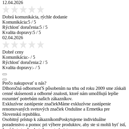
12.04.2026
Dobrá komunikácia, rýchle dodanie
Komunikácia:
5
/ 5
Rýchlosť doručenia:
5
/ 5
Kvalita dopravy:
5
/ 5
02.04.2026
Dobré ceny
Komunikácia:
-
/ 5
Rýchlosť doručenia:
2
/ 5
Kvalita dopravy:
-
/ 5
Prečo nakupovať u nás?
Dlhoročná odbornosť
S pôsobením na trhu od roku 2009 sme získali
cenné skúsenosti a odborné znalosti, ktoré nám umožňujú lepšie
rozumieť potrebám našich zákazníkov.
Exkluzívne zastúpenie značiek
Máme exkluzívne zastúpenie
renomovaných svetových značiek Onduline a Ermetika pre
Slovenskú republiku.
Osobitný prístup k zákazníkom
Poskytujeme individuálne
poradenstvo a pomoc pri výbere produktov, aby ste si mohli byť istí,