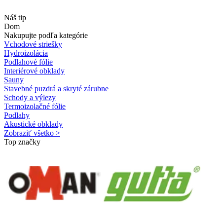
Náš tip
Dom
Nakupujte podľa kategórie
Vchodové striešky
Hydroizolácia
Podlahové fólie
Interiérové obklady
Sauny
Stavebné puzdrá a skryté zárubne
Schody a výlezy
Termoizolačné fólie
Podlahy
Akustické obklady
Zobraziť všetko >
Top značky