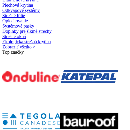
Plechová krytina
Odkvapové systémy
Strešné fólie
Oplechovanie
Systémové pásky
Doplnky pre šikmé strechy
Strešné okná
Ekologická strešná krytina
Zobraziť všetko >
Top značky