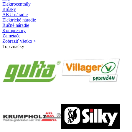
Elektrocentrály
Brúsky
AKU náradie
Elektrické náradie
Ručné náradie
Kompresory
Zametače
Zobraziť všetko >
Top značky