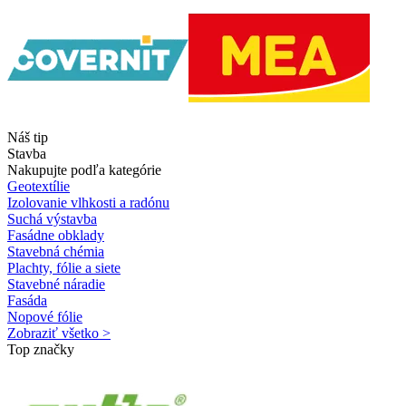
Náš tip
Stavba
Nakupujte podľa kategórie
Geotextílie
Izolovanie vlhkosti a radónu
Suchá výstavba
Fasádne obklady
Stavebná chémia
Plachty, fólie a siete
Stavebné náradie
Fasáda
Nopové fólie
Zobraziť všetko >
Top značky