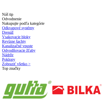
Náš tip
Odvodnenie
Nakupujte podľa kategórie
Odkvapové systémy
Drenáž
Vsakovacie bloky
Revízne šachty
Kanalizačné vpuste
Odvodňovacie žľaby
Nádrže
Poklopy
Zobraziť všetko >
Top značky