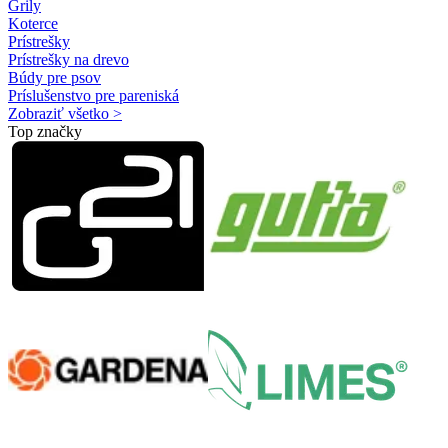
Grily
Koterce
Prístrešky
Prístrešky na drevo
Búdy pre psov
Príslušenstvo pre pareniská
Zobraziť všetko >
Top značky