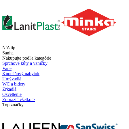
Náš tip
Sanita
Nakupujte podľa kategórie
Sprchové kúty a vaničky
Vane
Kúpeľňový nábytok
Umývadlá
WC a bidety
Zrkadlá
Osvetlenie
Zobraziť všetko >
Top značky