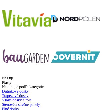
Náš tip
Plasty
Nakupujte podľa kategórie
Dutinkové dosky
Trapézové dosky
Vlnité dosky a role
Stenové a strešné panely
Plné dosky