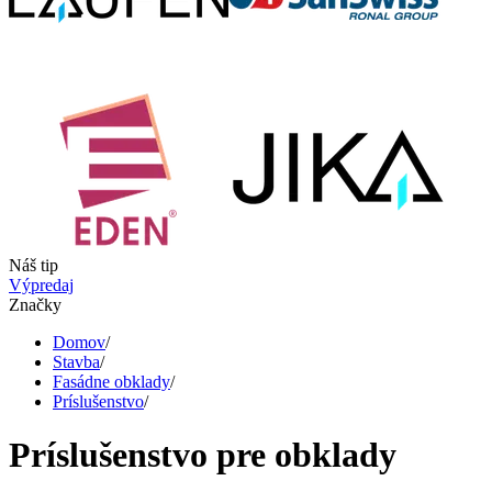
Náš tip
Výpredaj
Značky
Domov
/
Stavba
/
Fasádne obklady
/
Príslušenstvo
/
Príslušenstvo pre obklady