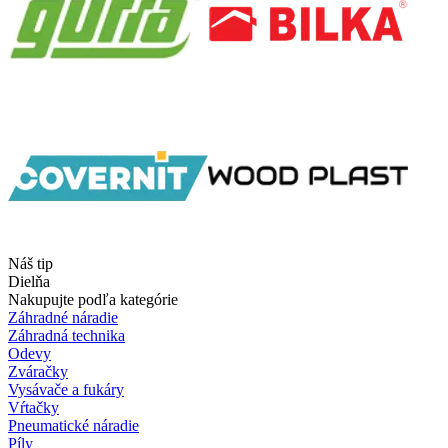
Náš tip
Dielňa
Nakupujte podľa kategórie
Záhradné náradie
Záhradná technika
Odevy
Zváračky
Vysávače a fukáry
Vŕtačky
Pneumatické náradie
Píly