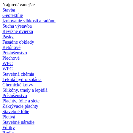
Najpredávanejšie
Stavba
Geotextílie
Izolovanie vlhkosti a radónu
Suchá výstavba
Revízne dvierka
Pásky
Fasádne obklady
Betónové
Príslušenstvo
Plechové
WPC
WPC
Stavebná chémia
Tekutá hydroizolácia
Chemické kotvy
Silikóny, tmely a lepidlá
Príslušenstvo
Plachty, fólie a siete
Zakrývacie plachty
Stavebné fólie
Pletivá
Stavebné náradie
Fúriky
Rudle