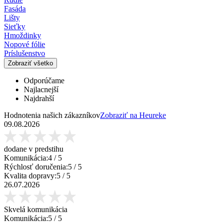
Fasáda
Lišty
Sieťky
Hmoždinky
Nopové fólie
Príslušenstvo
Zobraziť všetko
Odporúčame
Najlacnejší
Najdrahší
Hodnotenia našich zákazníkov
Zobraziť na Heureke
09.08.2026
dodane v predstihu
Komunikácia:
4
/ 5
Rýchlosť doručenia:
5
/ 5
Kvalita dopravy:
5
/ 5
26.07.2026
Skvelá komunikácia
Komunikácia:
5
/ 5