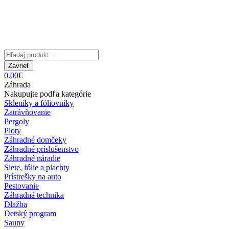
Zavrieť
0.00€
Záhrada
Nakupujte podľa kategórie
Skleníky a fóliovníky
Zatrávňovanie
Pergoly
Ploty
Záhradné domčeky
Záhradné príslušenstvo
Záhradné náradie
Siete, fólie a plachty
Prístrešky na auto
Pestovanie
Záhradná technika
Dlažba
Detský program
Sauny