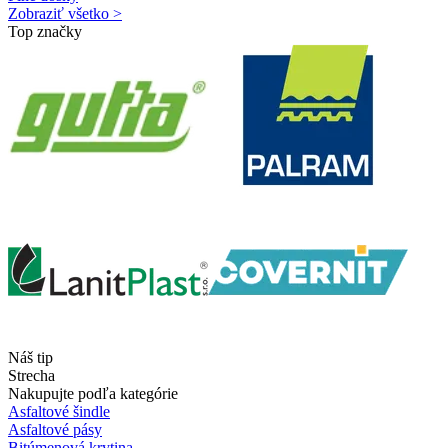
Zobraziť všetko >
Top značky
Náš tip
Strecha
Nakupujte podľa kategórie
Asfaltové šindle
Asfaltové pásy
Bitúmenová krytina