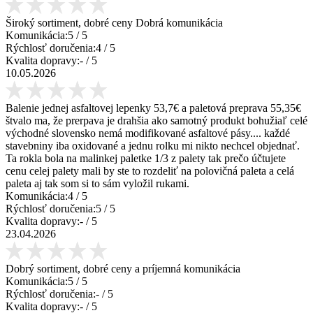
Široký sortiment, dobré ceny Dobrá komunikácia
Komunikácia:
5
/ 5
Rýchlosť doručenia:
4
/ 5
Kvalita dopravy:
-
/ 5
10.05.2026
Balenie jednej asfaltovej lepenky 53,7€ a paletová preprava 55,35€
štvalo ma, že prerpava je drahšia ako samotný produkt bohužiaľ celé
východné slovensko nemá modifikované asfaltové pásy.... každé
stavebniny iba oxidované a jednu rolku mi nikto nechcel objednať.
Ta rokla bola na malinkej paletke 1/3 z palety tak prečo účtujete
cenu celej palety mali by ste to rozdeliť na polovičná paleta a celá
paleta aj tak som si to sám vyložil rukami.
Komunikácia:
4
/ 5
Rýchlosť doručenia:
5
/ 5
Kvalita dopravy:
-
/ 5
23.04.2026
Dobrý sortiment, dobré ceny a príjemná komunikácia
Komunikácia:
5
/ 5
Rýchlosť doručenia:
-
/ 5
Kvalita dopravy:
-
/ 5