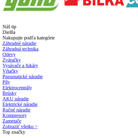
Náš tip
Dielňa
Nakupujte podľa kategórie
Záhradné náradie
Záhradná technika
Odevy
Zváračky
Vysávače a fukáry
Vŕtačky
Pneumatické náradie
Píly
Elektrocentrály
Brúsky
AKU náradie
Elektrické náradie
Ručné náradie
Kompresory
Zametače
Zobraziť všetko >
Top značky