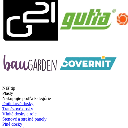
Náš tip
Plasty
Nakupujte podľa kategórie
Dutinkové dosky
Trapézové dosky
Vlnité dosky a role
Stenové a strešné panely
Plné dosky