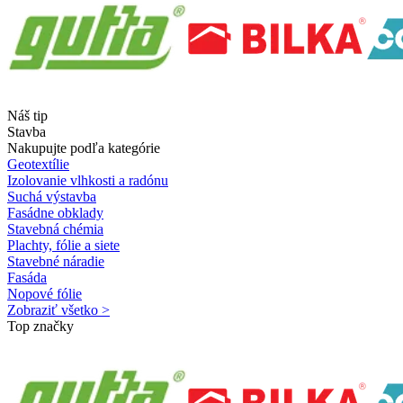
Náš tip
Stavba
Nakupujte podľa kategórie
Geotextílie
Izolovanie vlhkosti a radónu
Suchá výstavba
Fasádne obklady
Stavebná chémia
Plachty, fólie a siete
Stavebné náradie
Fasáda
Nopové fólie
Zobraziť všetko >
Top značky