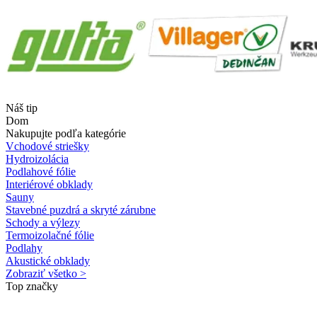
Náš tip
Dom
Nakupujte podľa kategórie
Vchodové striešky
Hydroizolácia
Podlahové fólie
Interiérové obklady
Sauny
Stavebné puzdrá a skryté zárubne
Schody a výlezy
Termoizolačné fólie
Podlahy
Akustické obklady
Zobraziť všetko >
Top značky