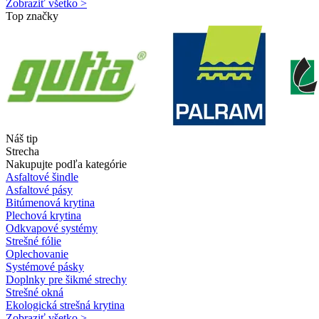
Zobraziť všetko >
Top značky
Náš tip
Strecha
Nakupujte podľa kategórie
Asfaltové šindle
Asfaltové pásy
Bitúmenová krytina
Plechová krytina
Odkvapové systémy
Strešné fólie
Oplechovanie
Systémové pásky
Doplnky pre šikmé strechy
Strešné okná
Ekologická strešná krytina
Zobraziť všetko >