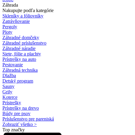
Záhrada
Nakupujte podľa kategórie
Skleníky a fóliovníky
Zatrávňovanie
Pergoly
Ploty
Záhradné domčeky
Záhradné príslušenstvo
Záhradné náradie
Siete, fólie a plachty
Prístrešky na auto
Pestovanie
Záhradná technika
Dlažba
Detský program
Sauny
Grily
Koterce
Prístrešky
Prístrešky na drevo
Búdy pre psov
Príslušenstvo pre pareniská
Zobraziť všetko >
Top značky