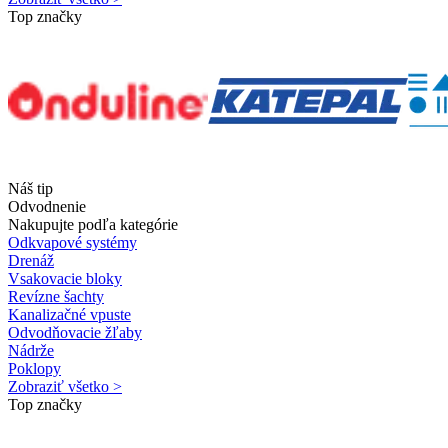
Top značky
Náš tip
Odvodnenie
Nakupujte podľa kategórie
Odkvapové systémy
Drenáž
Vsakovacie bloky
Revízne šachty
Kanalizačné vpuste
Odvodňovacie žľaby
Nádrže
Poklopy
Zobraziť všetko >
Top značky