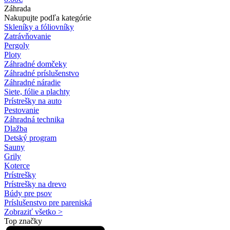
Záhrada
Nakupujte podľa kategórie
Skleníky a fóliovníky
Zatrávňovanie
Pergoly
Ploty
Záhradné domčeky
Záhradné príslušenstvo
Záhradné náradie
Siete, fólie a plachty
Prístrešky na auto
Pestovanie
Záhradná technika
Dlažba
Detský program
Sauny
Grily
Koterce
Prístrešky
Prístrešky na drevo
Búdy pre psov
Príslušenstvo pre pareniská
Zobraziť všetko >
Top značky