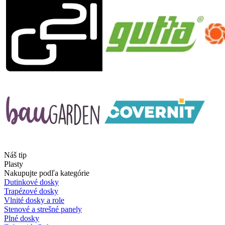
Náš tip
Plasty
Nakupujte podľa kategórie
Dutinkové dosky
Trapézové dosky
Vlnité dosky a role
Stenové a strešné panely
Plné dosky