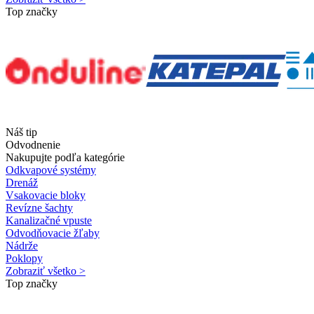
Top značky
Náš tip
Odvodnenie
Nakupujte podľa kategórie
Odkvapové systémy
Drenáž
Vsakovacie bloky
Revízne šachty
Kanalizačné vpuste
Odvodňovacie žľaby
Nádrže
Poklopy
Zobraziť všetko >
Top značky