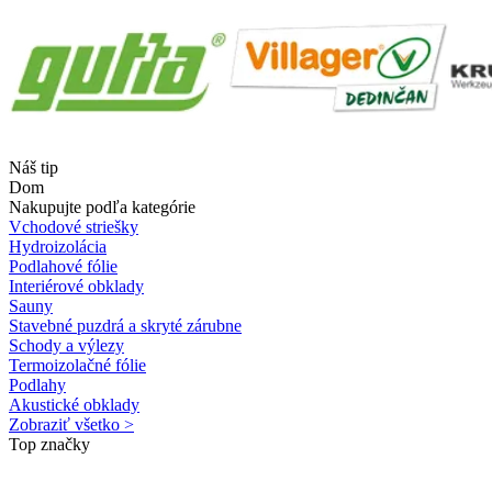
Náš tip
Dom
Nakupujte podľa kategórie
Vchodové striešky
Hydroizolácia
Podlahové fólie
Interiérové obklady
Sauny
Stavebné puzdrá a skryté zárubne
Schody a výlezy
Termoizolačné fólie
Podlahy
Akustické obklady
Zobraziť všetko >
Top značky