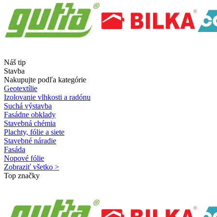
Náš tip
Stavba
Nakupujte podľa kategórie
Geotextílie
Izolovanie vlhkosti a radónu
Suchá výstavba
Fasádne obklady
Stavebná chémia
Plachty, fólie a siete
Stavebné náradie
Fasáda
Nopové fólie
Zobraziť všetko >
Top značky