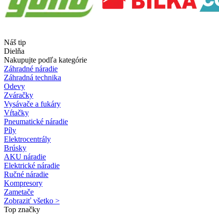
Náš tip
Dielňa
Nakupujte podľa kategórie
Záhradné náradie
Záhradná technika
Odevy
Zváračky
Vysávače a fukáry
Vŕtačky
Pneumatické náradie
Píly
Elektrocentrály
Brúsky
AKU náradie
Elektrické náradie
Ručné náradie
Kompresory
Zametače
Zobraziť všetko >
Top značky