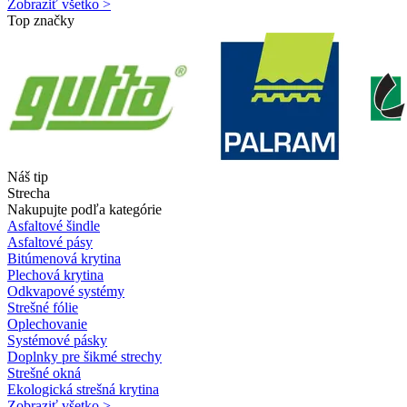
Zobraziť všetko >
Top značky
Náš tip
Strecha
Nakupujte podľa kategórie
Asfaltové šindle
Asfaltové pásy
Bitúmenová krytina
Plechová krytina
Odkvapové systémy
Strešné fólie
Oplechovanie
Systémové pásky
Doplnky pre šikmé strechy
Strešné okná
Ekologická strešná krytina
Zobraziť všetko >