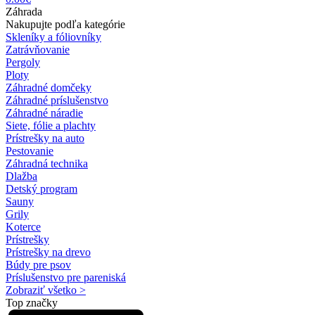
Záhrada
Nakupujte podľa kategórie
Skleníky a fóliovníky
Zatrávňovanie
Pergoly
Ploty
Záhradné domčeky
Záhradné príslušenstvo
Záhradné náradie
Siete, fólie a plachty
Prístrešky na auto
Pestovanie
Záhradná technika
Dlažba
Detský program
Sauny
Grily
Koterce
Prístrešky
Prístrešky na drevo
Búdy pre psov
Príslušenstvo pre pareniská
Zobraziť všetko >
Top značky