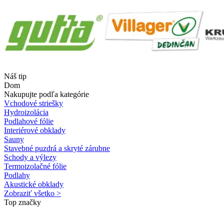
Náš tip
Dom
Nakupujte podľa kategórie
Vchodové striešky
Hydroizolácia
Podlahové fólie
Interiérové obklady
Sauny
Stavebné puzdrá a skryté zárubne
Schody a výlezy
Termoizolačné fólie
Podlahy
Akustické obklady
Zobraziť všetko >
Top značky