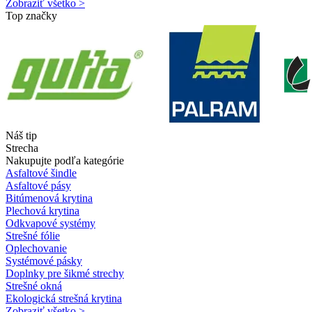
Zobraziť všetko >
Top značky
Náš tip
Strecha
Nakupujte podľa kategórie
Asfaltové šindle
Asfaltové pásy
Bitúmenová krytina
Plechová krytina
Odkvapové systémy
Strešné fólie
Oplechovanie
Systémové pásky
Doplnky pre šikmé strechy
Strešné okná
Ekologická strešná krytina
Zobraziť všetko >