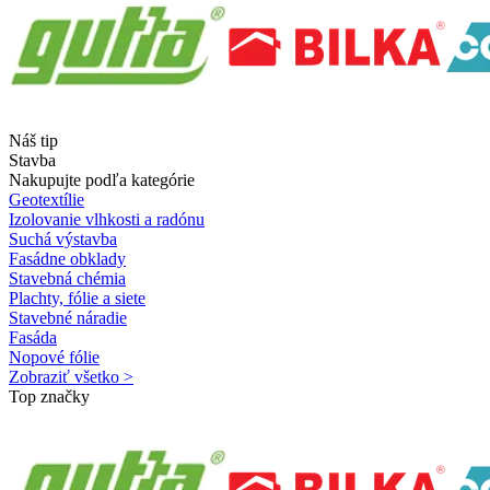
Náš tip
Stavba
Nakupujte podľa kategórie
Geotextílie
Izolovanie vlhkosti a radónu
Suchá výstavba
Fasádne obklady
Stavebná chémia
Plachty, fólie a siete
Stavebné náradie
Fasáda
Nopové fólie
Zobraziť všetko >
Top značky