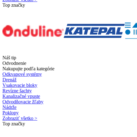
Top značky
Náš tip
Odvodnenie
Nakupujte podľa kategórie
Odkvapové systémy
Drenáž
Vsakovacie bloky
Revízne šachty
Kanalizačné vpuste
Odvodňovacie žľaby
Nádrže
Poklopy
Zobraziť všetko >
Top značky