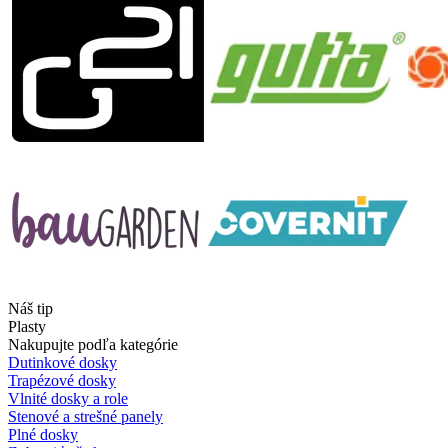
Náš tip
Plasty
Nakupujte podľa kategórie
Dutinkové dosky
Trapézové dosky
Vlnité dosky a role
Stenové a strešné panely
Plné dosky