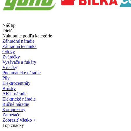
Náš tip
Dielňa
Nakupujte podľa kategórie
Záhradné náradie
Záhradná technika
Odevy
Zváračky
Vysávače a fukáry
Vŕtačky
Pneumatické náradie
Píly
Elektrocentrály
Brúsky
AKU náradie
Elektrické náradie
Ručné náradie
Kompresory
Zametače
Zobraziť všetko >
Top značky