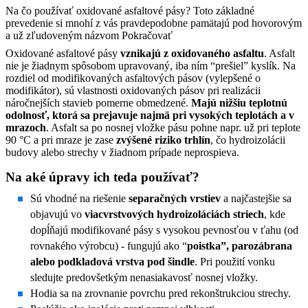
Na čo používať oxidované asfaltové pásy? Toto základné
prevedenie si mnohí z vás pravdepodobne pamätajú pod hovorovým
a už zľudoveným názvom
Pokračovať
Oxidované asfaltové pásy
vznikajú z oxidovaného asfaltu
. Asfalt
nie je žiadnym spôsobom upravovaný, iba ním “prešiel” kyslík. Na
rozdiel od modifikovaných asfaltových pásov (vylepšené o
modifikátor), sú vlastnosti oxidovaných pásov pri realizácii
náročnejších stavieb pomerne obmedzené.
Majú nižšiu teplotnú
odolnosť, ktorá sa prejavuje najmä pri vysokých teplotách a v
mrazoch
. Asfalt sa po nosnej vložke pásu pohne napr. už pri teplote
90 °C a pri mraze je zase
zvýšené riziko trhlín
, čo hydroizolácii
budovy alebo strechy v žiadnom prípade neprospieva.
Na aké úpravy ich teda používať?
Sú vhodné na riešenie
separačných vrstiev
a najčastejšie sa
objavujú vo
viacvrstvových hydroizoláciách striech
, kde
dopĺňajú modifikované pásy s vysokou pevnosťou v ťahu (od
rovnakého výrobcu) - fungujú ako
“
poistka”, parozábrana
alebo podkladová vrstva pod šindle
. Pri použití vonku
sledujte predovšetkým nenasiakavosť nosnej vložky.
Hodia sa na zrovnanie povrchu pred rekonštrukciou strechy.