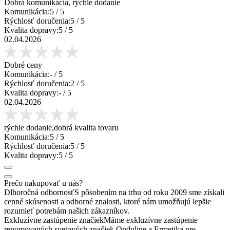
Dobrá komunikácia, rýchle dodanie
Komunikácia:
5
/ 5
Rýchlosť doručenia:
5
/ 5
Kvalita dopravy:
5
/ 5
02.04.2026
Dobré ceny
Komunikácia:
-
/ 5
Rýchlosť doručenia:
2
/ 5
Kvalita dopravy:
-
/ 5
02.04.2026
rýchle dodanie,dobrá kvalita tovaru
Komunikácia:
5
/ 5
Rýchlosť doručenia:
5
/ 5
Kvalita dopravy:
5
/ 5
Prečo nakupovať u nás?
Dlhoročná odbornosť
S pôsobením na trhu od roku 2009 sme získali
cenné skúsenosti a odborné znalosti, ktoré nám umožňujú lepšie
rozumieť potrebám našich zákazníkov.
Exkluzívne zastúpenie značiek
Máme exkluzívne zastúpenie
renomovaných svetových značiek Onduline a Ermetika pre