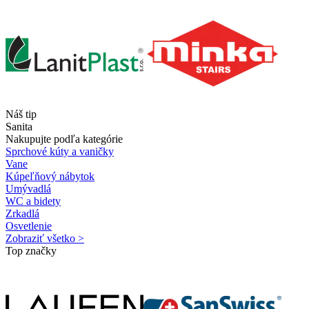
Náš tip
Sanita
Nakupujte podľa kategórie
Sprchové kúty a vaničky
Vane
Kúpeľňový nábytok
Umývadlá
WC a bidety
Zrkadlá
Osvetlenie
Zobraziť všetko >
Top značky