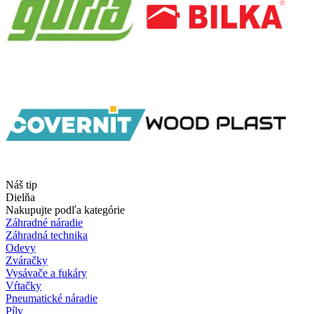
Náš tip
Dielňa
Nakupujte podľa kategórie
Záhradné náradie
Záhradná technika
Odevy
Zváračky
Vysávače a fukáry
Vŕtačky
Pneumatické náradie
Píly