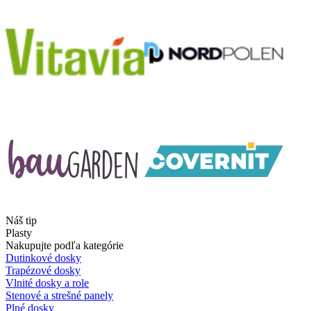
Náš tip
Plasty
Nakupujte podľa kategórie
Dutinkové dosky
Trapézové dosky
Vlnité dosky a role
Stenové a strešné panely
Plné dosky