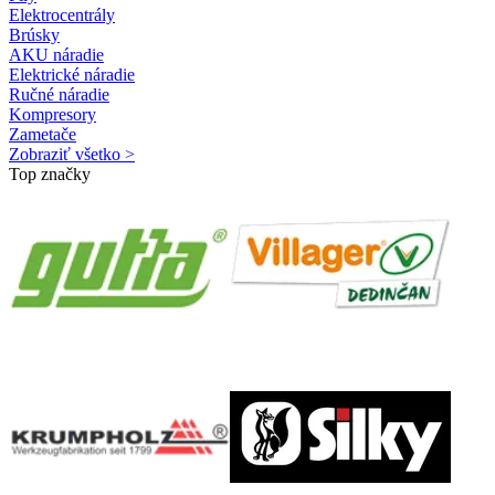
Elektrocentrály
Brúsky
AKU náradie
Elektrické náradie
Ručné náradie
Kompresory
Zametače
Zobraziť všetko >
Top značky