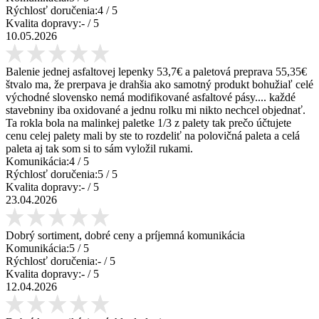
Rýchlosť doručenia:
4
/ 5
Kvalita dopravy:
-
/ 5
10.05.2026
Balenie jednej asfaltovej lepenky 53,7€ a paletová preprava 55,35€
štvalo ma, že prerpava je drahšia ako samotný produkt bohužiaľ celé
východné slovensko nemá modifikované asfaltové pásy.... každé
stavebniny iba oxidované a jednu rolku mi nikto nechcel objednať.
Ta rokla bola na malinkej paletke 1/3 z palety tak prečo účtujete
cenu celej palety mali by ste to rozdeliť na polovičná paleta a celá
paleta aj tak som si to sám vyložil rukami.
Komunikácia:
4
/ 5
Rýchlosť doručenia:
5
/ 5
Kvalita dopravy:
-
/ 5
23.04.2026
Dobrý sortiment, dobré ceny a príjemná komunikácia
Komunikácia:
5
/ 5
Rýchlosť doručenia:
-
/ 5
Kvalita dopravy:
-
/ 5
12.04.2026