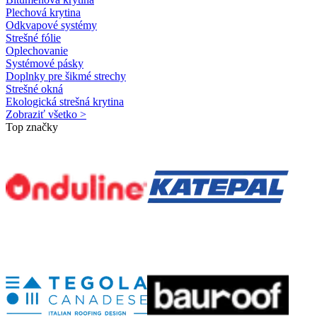
Plechová krytina
Odkvapové systémy
Strešné fólie
Oplechovanie
Systémové pásky
Doplnky pre šikmé strechy
Strešné okná
Ekologická strešná krytina
Zobraziť všetko >
Top značky