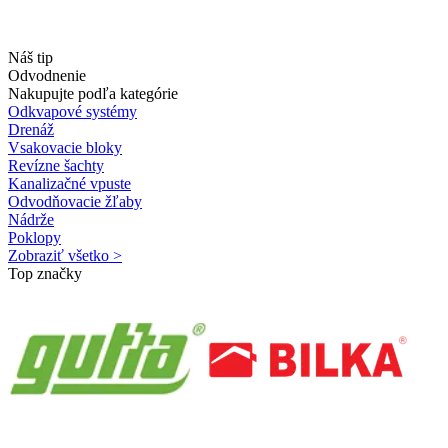
Náš tip
Odvodnenie
Nakupujte podľa kategórie
Odkvapové systémy
Drenáž
Vsakovacie bloky
Revízne šachty
Kanalizačné vpuste
Odvodňovacie žľaby
Nádrže
Poklopy
Zobraziť všetko >
Top značky