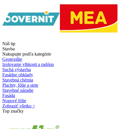
Náš tip
Stavba
Nakupujte podľa kategórie
Geotextílie
Izolovanie vlhkosti a radónu
Suchá výstavba
Fasádne obklady
Stavebná chémia
Plachty, fólie a siete
Stavebné náradie
Fasáda
Nopové fólie
Zobraziť všetko >
Top značky