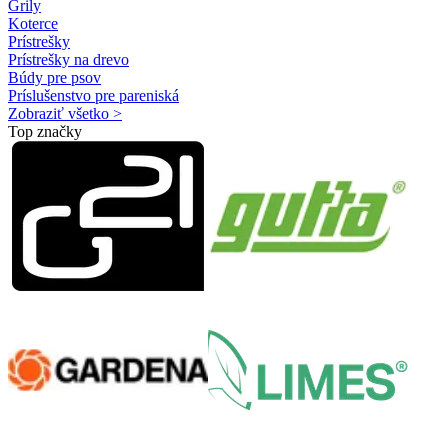
Grily
Koterce
Prístrešky
Prístrešky na drevo
Búdy pre psov
Príslušenstvo pre pareniská
Zobraziť všetko >
Top značky