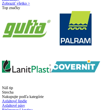
Zobraziť všetko >
Top značky
Náš tip
Strecha
Nakupujte podľa kategórie
Asfaltové šindle
Asfaltové pásy
Bitúmenová krytina