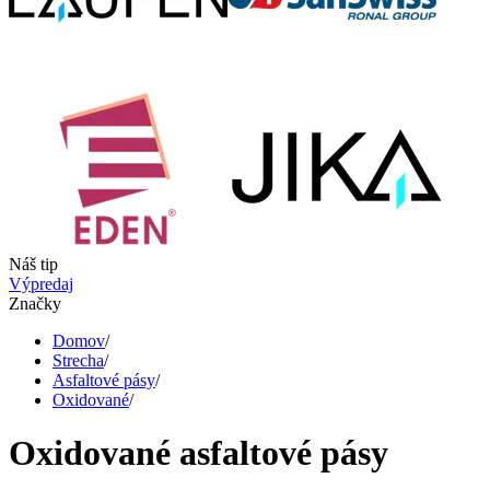
Náš tip
Výpredaj
Značky
Domov
/
Strecha
/
Asfaltové pásy
/
Oxidované
/
Oxidované asfaltové pásy