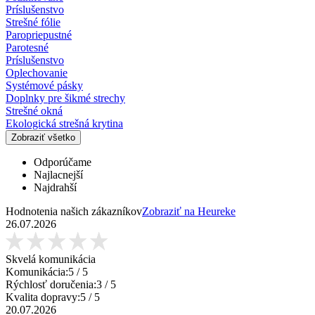
Príslušenstvo
Strešné fólie
Paropriepustné
Parotesné
Príslušenstvo
Oplechovanie
Systémové pásky
Doplnky pre šikmé strechy
Strešné okná
Ekologická strešná krytina
Zobraziť všetko
Odporúčame
Najlacnejší
Najdrahší
Hodnotenia našich zákazníkov
Zobraziť na Heureke
26.07.2026
Skvelá komunikácia
Komunikácia:
5
/ 5
Rýchlosť doručenia:
3
/ 5
Kvalita dopravy:
5
/ 5
20.07.2026