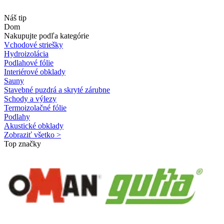
Náš tip
Dom
Nakupujte podľa kategórie
Vchodové striešky
Hydroizolácia
Podlahové fólie
Interiérové obklady
Sauny
Stavebné puzdrá a skryté zárubne
Schody a výlezy
Termoizolačné fólie
Podlahy
Akustické obklady
Zobraziť všetko >
Top značky