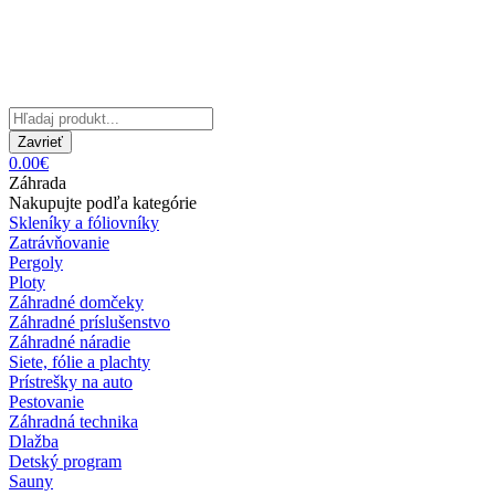
Zavrieť
0.00€
Záhrada
Nakupujte podľa kategórie
Skleníky a fóliovníky
Zatrávňovanie
Pergoly
Ploty
Záhradné domčeky
Záhradné príslušenstvo
Záhradné náradie
Siete, fólie a plachty
Prístrešky na auto
Pestovanie
Záhradná technika
Dlažba
Detský program
Sauny