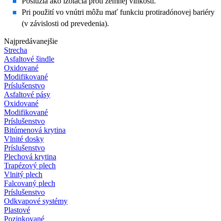
Poslúžia
a
ko izolácia proti zemnej vlhkosti.
Pri použití vo vnútri môžu mať funkciu protiradónovej bariéry
(v závislosti od prevedenia).
Najpredávanejšie
Strecha
Asfaltové šindle
Oxidované
Modifikované
Príslušenstvo
Asfaltové pásy
Oxidované
Modifikované
Príslušenstvo
Bitúmenová krytina
Vlnité dosky
Príslušenstvo
Plechová krytina
Trapézový plech
Vlnitý plech
Falcovaný plech
Príslušenstvo
Odkvapové systémy
Plastové
Pozinkované