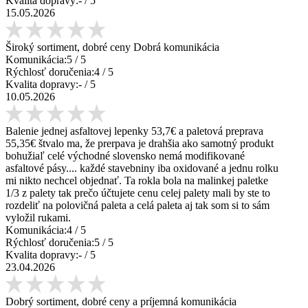
Kvalita dopravy:
-
/ 5
15.05.2026
Široký sortiment, dobré ceny Dobrá komunikácia
Komunikácia:
5
/ 5
Rýchlosť doručenia:
4
/ 5
Kvalita dopravy:
-
/ 5
10.05.2026
Balenie jednej asfaltovej lepenky 53,7€ a paletová preprava
55,35€ štvalo ma, že prerpava je drahšia ako samotný produkt
bohužiaľ celé východné slovensko nemá modifikované
asfaltové pásy.... každé stavebniny iba oxidované a jednu rolku
mi nikto nechcel objednať. Ta rokla bola na malinkej paletke
1/3 z palety tak prečo účtujete cenu celej palety mali by ste to
rozdeliť na polovičná paleta a celá paleta aj tak som si to sám
vyložil rukami.
Komunikácia:
4
/ 5
Rýchlosť doručenia:
5
/ 5
Kvalita dopravy:
-
/ 5
23.04.2026
Dobrý sortiment, dobré ceny a príjemná komunikácia