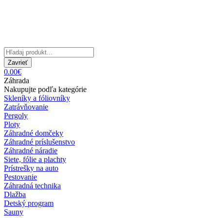
Zavrieť
0.00€
Záhrada
Nakupujte podľa kategórie
Skleníky a fóliovníky
Zatrávňovanie
Pergoly
Ploty
Záhradné domčeky
Záhradné príslušenstvo
Záhradné náradie
Siete, fólie a plachty
Prístrešky na auto
Pestovanie
Záhradná technika
Dlažba
Detský program
Sauny