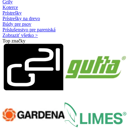
Grily
Koterce
Prístrešky
Prístrešky na drevo
Búdy pre psov
Príslušenstvo pre pareniská
Zobraziť všetko >
Top značky