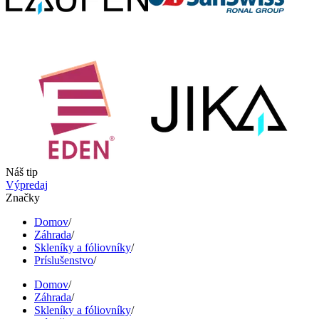
Náš tip
Výpredaj
Značky
Domov
/
Záhrada
/
Skleníky a fóliovníky
/
Príslušenstvo
/
Domov
/
Záhrada
/
Skleníky a fóliovníky
/