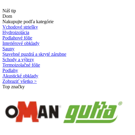
Náš tip
Dom
Nakupujte podľa kategórie
Vchodové striešky
Hydroizolácia
Podlahové fólie
Interiérové obklady
Sauny
Stavebné puzdrá a skryté zárubne
Schody a výlezy
Termoizolačné fólie
Podlahy
Akustické obklady
Zobraziť všetko >
Top značky