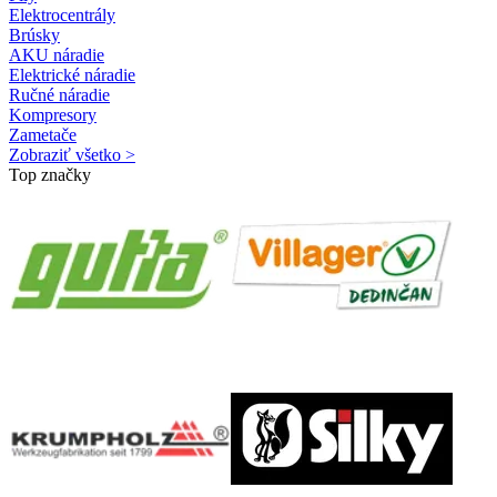
Elektrocentrály
Brúsky
AKU náradie
Elektrické náradie
Ručné náradie
Kompresory
Zametače
Zobraziť všetko >
Top značky