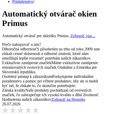
Príslušenstvo
/
Automatický otvárač okien
Primus
Automatický otvárač pre skleníky Primus.
Zobraziť viac...
Prečo nakupovať u nás?
Dlhoročná odbornosť
S pôsobením na trhu od roku 2009 sme
získali cenné skúsenosti a odborné znalosti, ktoré nám
umožňujú lepšie rozumieť potrebám našich zákazníkov.
Exkluzívne zastúpenie značiek
Máme exkluzívne zastúpenie
renomovaných svetových značiek Onduline a Ermetika pre
Slovenskú republiku.
Osobitný prístup k zákazníkom
Poskytujeme individuálne
poradenstvo a pomoc pri výbere produktov, aby ste si mohli
byť istí, že získate to, čo skutočne potrebujete.
Záruka kvality
Naše produkty pochádzajú od overených
značiek, čo zabezpečuje ich vysokú kvalitu a dlhú životnosť.
Hodnotenia našich zákazníkov
Zobraziť na Heureke
26.07.2026