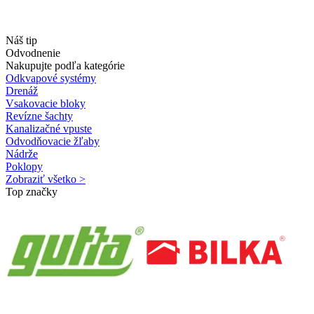
Náš tip
Odvodnenie
Nakupujte podľa kategórie
Odkvapové systémy
Drenáž
Vsakovacie bloky
Revízne šachty
Kanalizačné vpuste
Odvodňovacie žľaby
Nádrže
Poklopy
Zobraziť všetko >
Top značky