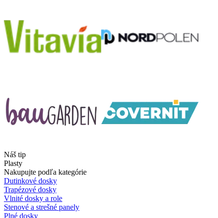
Náš tip
Plasty
Nakupujte podľa kategórie
Dutinkové dosky
Trapézové dosky
Vlnité dosky a role
Stenové a strešné panely
Plné dosky