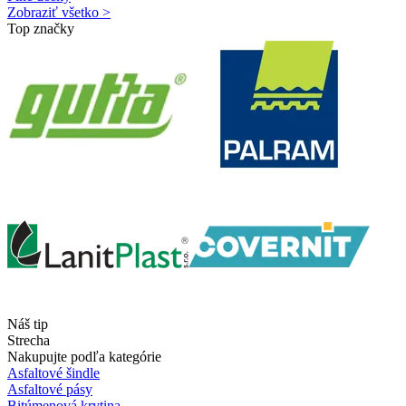
Zobraziť všetko >
Top značky
Náš tip
Strecha
Nakupujte podľa kategórie
Asfaltové šindle
Asfaltové pásy
Bitúmenová krytina