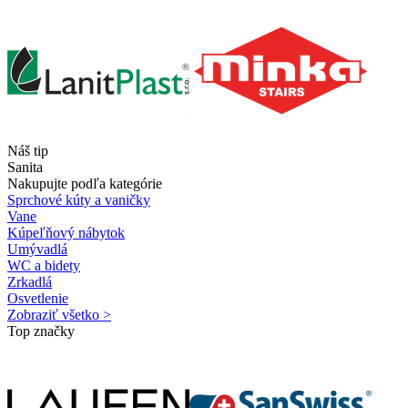
Náš tip
Sanita
Nakupujte podľa kategórie
Sprchové kúty a vaničky
Vane
Kúpeľňový nábytok
Umývadlá
WC a bidety
Zrkadlá
Osvetlenie
Zobraziť všetko >
Top značky