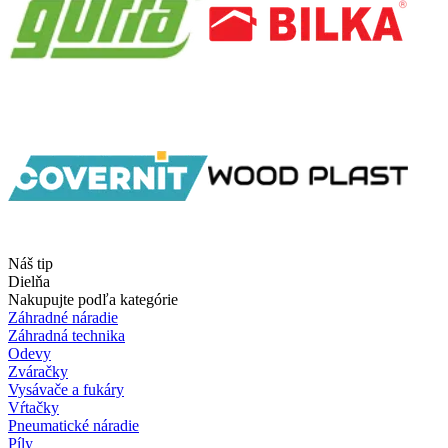
Náš tip
Dielňa
Nakupujte podľa kategórie
Záhradné náradie
Záhradná technika
Odevy
Zváračky
Vysávače a fukáry
Vŕtačky
Pneumatické náradie
Píly