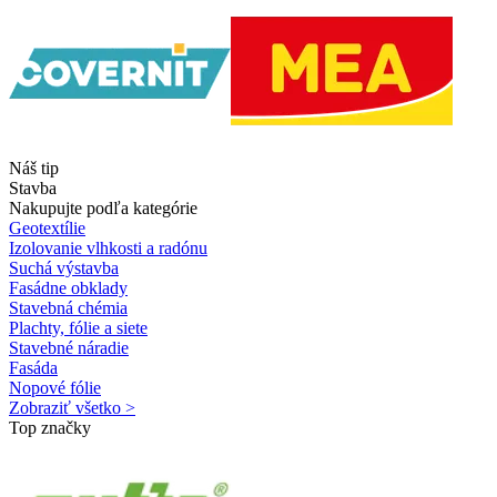
Náš tip
Stavba
Nakupujte podľa kategórie
Geotextílie
Izolovanie vlhkosti a radónu
Suchá výstavba
Fasádne obklady
Stavebná chémia
Plachty, fólie a siete
Stavebné náradie
Fasáda
Nopové fólie
Zobraziť všetko >
Top značky