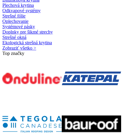
Plechová krytina
Odkvapové systémy
Strešné fólie
Oplechovanie
Systémové pásky
Doplnky pre šikmé strechy
Strešné okná
Ekologická strešná krytina
Zobraziť všetko >
Top značky