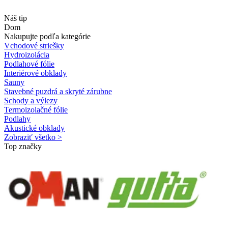
Náš tip
Dom
Nakupujte podľa kategórie
Vchodové striešky
Hydroizolácia
Podlahové fólie
Interiérové obklady
Sauny
Stavebné puzdrá a skryté zárubne
Schody a výlezy
Termoizolačné fólie
Podlahy
Akustické obklady
Zobraziť všetko >
Top značky