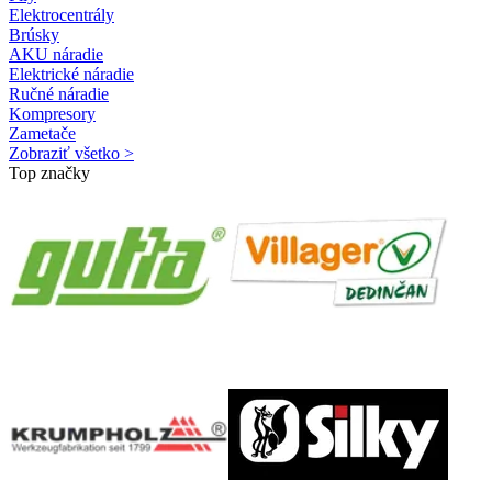
Elektrocentrály
Brúsky
AKU náradie
Elektrické náradie
Ručné náradie
Kompresory
Zametače
Zobraziť všetko >
Top značky