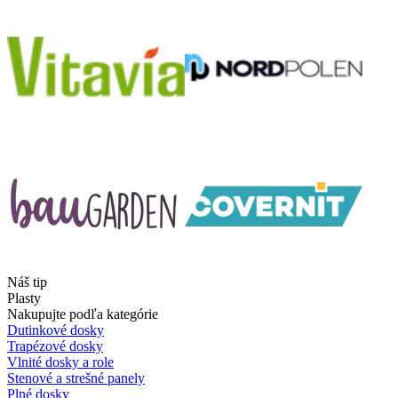
Náš tip
Plasty
Nakupujte podľa kategórie
Dutinkové dosky
Trapézové dosky
Vlnité dosky a role
Stenové a strešné panely
Plné dosky