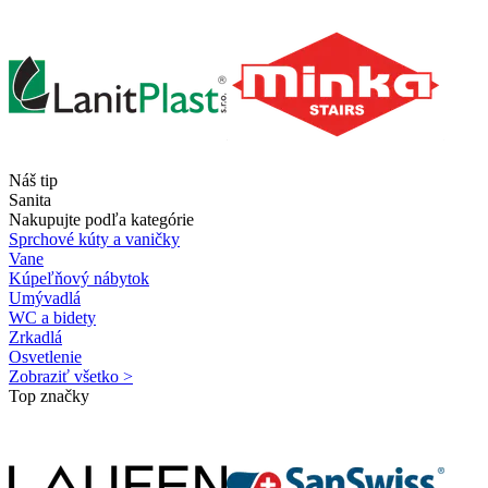
Náš tip
Sanita
Nakupujte podľa kategórie
Sprchové kúty a vaničky
Vane
Kúpeľňový nábytok
Umývadlá
WC a bidety
Zrkadlá
Osvetlenie
Zobraziť všetko >
Top značky