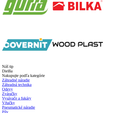
Náš tip
Dielňa
Nakupujte podľa kategórie
Záhradné náradie
Záhradná technika
Odevy
Zváračky
Vysávače a fukáry
Vŕtačky
Pneumatické náradie
Píly