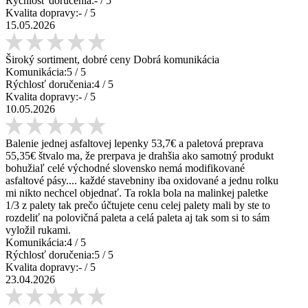
Rýchlosť doručenia:
-
/ 5
Kvalita dopravy:
-
/ 5
15.05.2026
Široký sortiment, dobré ceny Dobrá komunikácia
Komunikácia:
5
/ 5
Rýchlosť doručenia:
4
/ 5
Kvalita dopravy:
-
/ 5
10.05.2026
Balenie jednej asfaltovej lepenky 53,7€ a paletová preprava
55,35€ štvalo ma, že prerpava je drahšia ako samotný produkt
bohužiaľ celé východné slovensko nemá modifikované
asfaltové pásy.... každé stavebniny iba oxidované a jednu rolku
mi nikto nechcel objednať. Ta rokla bola na malinkej paletke
1/3 z palety tak prečo účtujete cenu celej palety mali by ste to
rozdeliť na polovičná paleta a celá paleta aj tak som si to sám
vyložil rukami.
Komunikácia:
4
/ 5
Rýchlosť doručenia:
5
/ 5
Kvalita dopravy:
-
/ 5
23.04.2026