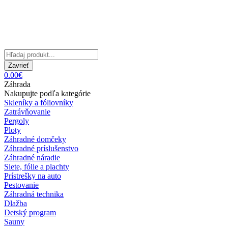
Zavrieť
0.00€
Záhrada
Nakupujte podľa kategórie
Skleníky a fóliovníky
Zatrávňovanie
Pergoly
Ploty
Záhradné domčeky
Záhradné príslušenstvo
Záhradné náradie
Siete, fólie a plachty
Prístrešky na auto
Pestovanie
Záhradná technika
Dlažba
Detský program
Sauny