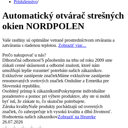
Príslušenstvo
/
Automatický otvárač strešných
okien NORDPOLEN
Vaše rastliny sú optimálne vetrané prostredníctvom otvárania a
zatvárania s riadenou teplotou.
Zobraziť viac...
Prečo nakupovať u nás?
Dlhoročná odbornosť
S pôsobením na trhu od roku 2009 sme
získali cenné skúsenosti a odborné znalosti, ktoré nám
umožňujú lepšie rozumieť potrebám našich zákazníkov.
Exkluzívne zastúpenie značiek
Máme exkluzívne zastúpenie
renomovaných svetových značiek Onduline a Ermetika pre
Slovenskú republiku.
Osobitný prístup k zákazníkom
Poskytujeme individuálne
poradenstvo a pomoc pri výbere produktov, aby ste si mohli
byť istí, že získate to, čo skutočne potrebujete.
Záruka kvality
Naše produkty pochádzajú od overených
značiek, čo zabezpečuje ich vysokú kvalitu a dlhú životnosť.
Hodnotenia našich zákazníkov
Zobraziť na Heureke
26.07.2026