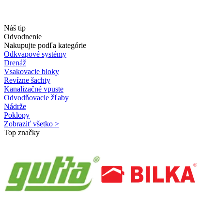
Náš tip
Odvodnenie
Nakupujte podľa kategórie
Odkvapové systémy
Drenáž
Vsakovacie bloky
Revízne šachty
Kanalizačné vpuste
Odvodňovacie žľaby
Nádrže
Poklopy
Zobraziť všetko >
Top značky