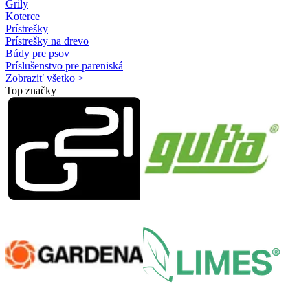
Grily
Koterce
Prístrešky
Prístrešky na drevo
Búdy pre psov
Príslušenstvo pre pareniská
Zobraziť všetko >
Top značky