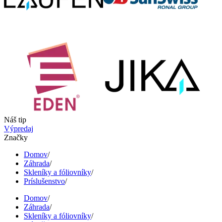
Náš tip
Výpredaj
Značky
Domov
/
Záhrada
/
Skleníky a fóliovníky
/
Príslušenstvo
/
Domov
/
Záhrada
/
Skleníky a fóliovníky
/