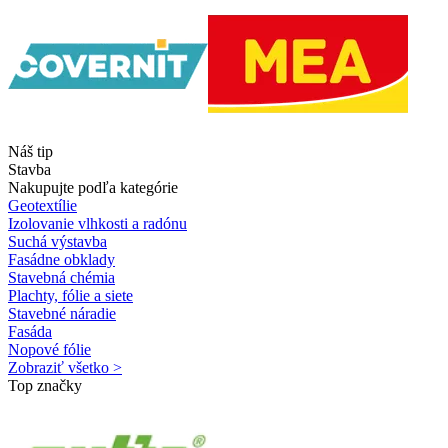
Náš tip
Stavba
Nakupujte podľa kategórie
Geotextílie
Izolovanie vlhkosti a radónu
Suchá výstavba
Fasádne obklady
Stavebná chémia
Plachty, fólie a siete
Stavebné náradie
Fasáda
Nopové fólie
Zobraziť všetko >
Top značky