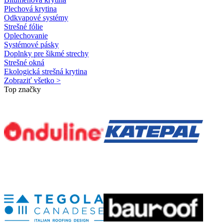
Plechová krytina
Odkvapové systémy
Strešné fólie
Oplechovanie
Systémové pásky
Doplnky pre šikmé strechy
Strešné okná
Ekologická strešná krytina
Zobraziť všetko >
Top značky