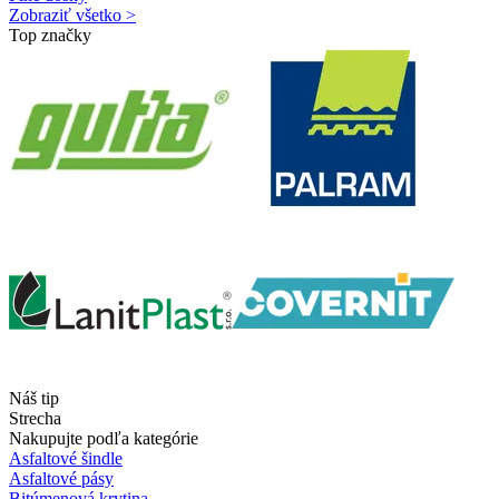
Zobraziť všetko >
Top značky
Náš tip
Strecha
Nakupujte podľa kategórie
Asfaltové šindle
Asfaltové pásy
Bitúmenová krytina