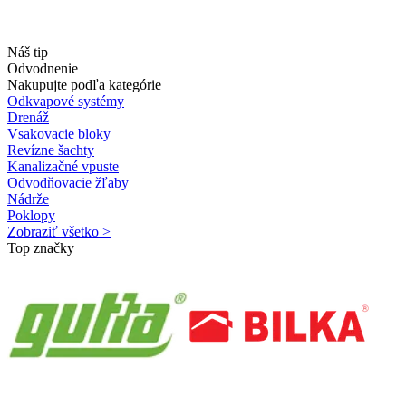
Náš tip
Odvodnenie
Nakupujte podľa kategórie
Odkvapové systémy
Drenáž
Vsakovacie bloky
Revízne šachty
Kanalizačné vpuste
Odvodňovacie žľaby
Nádrže
Poklopy
Zobraziť všetko >
Top značky