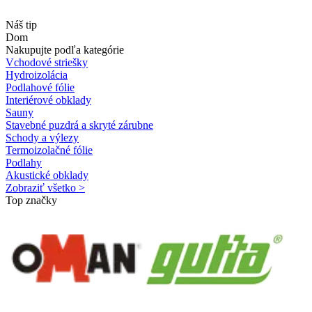
Náš tip
Dom
Nakupujte podľa kategórie
Vchodové striešky
Hydroizolácia
Podlahové fólie
Interiérové obklady
Sauny
Stavebné puzdrá a skryté zárubne
Schody a výlezy
Termoizolačné fólie
Podlahy
Akustické obklady
Zobraziť všetko >
Top značky