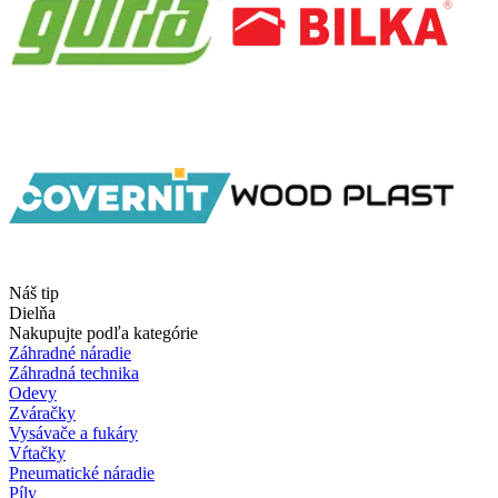
Náš tip
Dielňa
Nakupujte podľa kategórie
Záhradné náradie
Záhradná technika
Odevy
Zváračky
Vysávače a fukáry
Vŕtačky
Pneumatické náradie
Píly