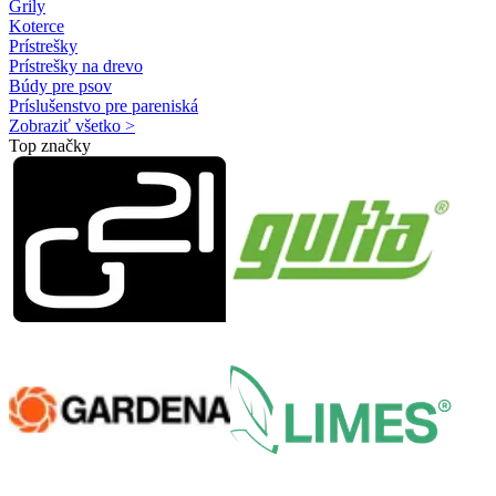
Grily
Koterce
Prístrešky
Prístrešky na drevo
Búdy pre psov
Príslušenstvo pre pareniská
Zobraziť všetko >
Top značky