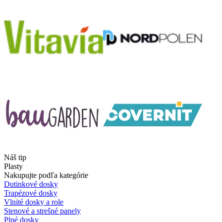
Náš tip
Plasty
Nakupujte podľa kategórie
Dutinkové dosky
Trapézové dosky
Vlnité dosky a role
Stenové a strešné panely
Plné dosky