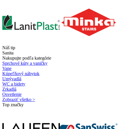
Náš tip
Sanita
Nakupujte podľa kategórie
Sprchové kúty a vaničky
Vane
Kúpeľňový nábytok
Umývadlá
WC a bidety
Zrkadlá
Osvetlenie
Zobraziť všetko >
Top značky