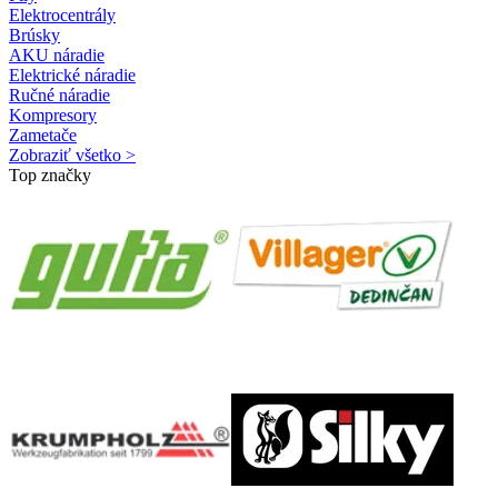
Elektrocentrály
Brúsky
AKU náradie
Elektrické náradie
Ručné náradie
Kompresory
Zametače
Zobraziť všetko >
Top značky