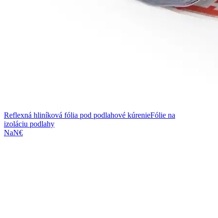
Reflexná hliníková fólia pod podlahové kúrenie
Fólie na
izoláciu podlahy
NaN€