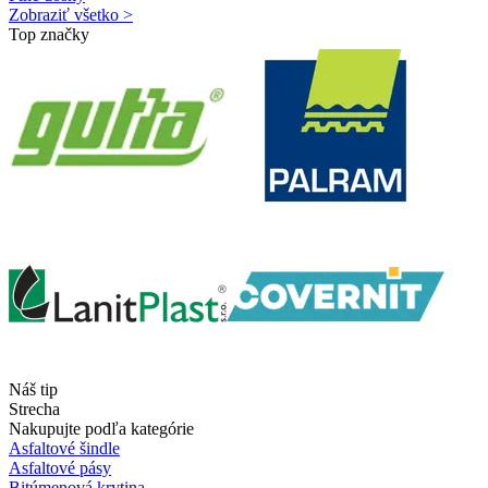
Zobraziť všetko >
Top značky
Náš tip
Strecha
Nakupujte podľa kategórie
Asfaltové šindle
Asfaltové pásy
Bitúmenová krytina