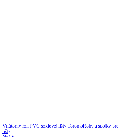
Vnútorný roh PVC soklovej lišty Toronto
Rohy a spojky pre
lišty
NaN€