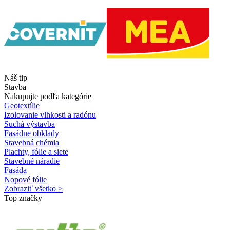
Náš tip
Stavba
Nakupujte podľa kategórie
Geotextílie
Izolovanie vlhkosti a radónu
Suchá výstavba
Fasádne obklady
Stavebná chémia
Plachty, fólie a siete
Stavebné náradie
Fasáda
Nopové fólie
Zobraziť všetko >
Top značky