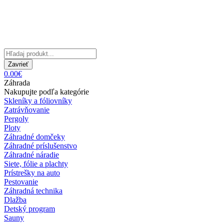
Zavrieť
0.00€
Záhrada
Nakupujte podľa kategórie
Skleníky a fóliovníky
Zatrávňovanie
Pergoly
Ploty
Záhradné domčeky
Záhradné príslušenstvo
Záhradné náradie
Siete, fólie a plachty
Prístrešky na auto
Pestovanie
Záhradná technika
Dlažba
Detský program
Sauny