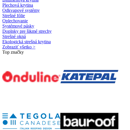
Plechová krytina
Odkvapové systémy
Strešné fólie
Oplechovanie
Systémové pásky
Doplnky pre šikmé strechy
Strešné okná
Ekologická strešná krytina
Zobraziť všetko >
Top značky