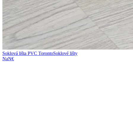
Soklová lišta PVC Toronto
Soklové lišty
NaN€