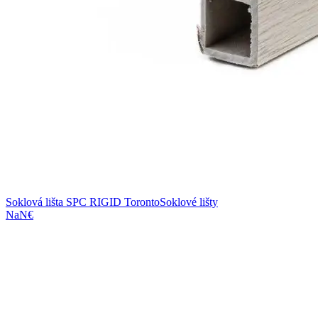
Soklová lišta SPC RIGID Toronto
Soklové lišty
NaN€