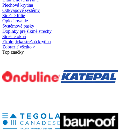
Plechová krytina
Odkvapové systémy
Strešné fólie
Oplechovanie
Systémové pásky
Doplnky pre šikmé strechy
Strešné okná
Ekologická strešná krytina
Zobraziť všetko >
Top značky