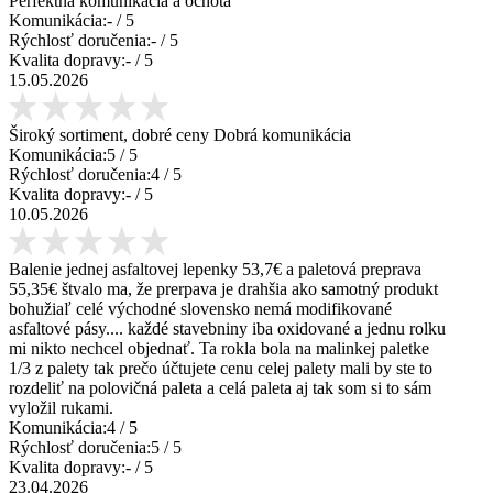
Perfektná komunikácia a ochota
Komunikácia:
-
/ 5
Rýchlosť doručenia:
-
/ 5
Kvalita dopravy:
-
/ 5
15.05.2026
Široký sortiment, dobré ceny Dobrá komunikácia
Komunikácia:
5
/ 5
Rýchlosť doručenia:
4
/ 5
Kvalita dopravy:
-
/ 5
10.05.2026
Balenie jednej asfaltovej lepenky 53,7€ a paletová preprava
55,35€ štvalo ma, že prerpava je drahšia ako samotný produkt
bohužiaľ celé východné slovensko nemá modifikované
asfaltové pásy.... každé stavebniny iba oxidované a jednu rolku
mi nikto nechcel objednať. Ta rokla bola na malinkej paletke
1/3 z palety tak prečo účtujete cenu celej palety mali by ste to
rozdeliť na polovičná paleta a celá paleta aj tak som si to sám
vyložil rukami.
Komunikácia:
4
/ 5
Rýchlosť doručenia:
5
/ 5
Kvalita dopravy:
-
/ 5
23.04.2026