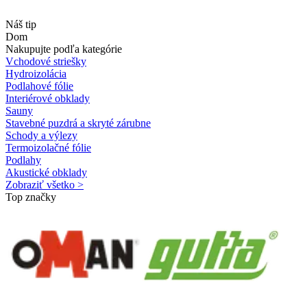
Náš tip
Dom
Nakupujte podľa kategórie
Vchodové striešky
Hydroizolácia
Podlahové fólie
Interiérové obklady
Sauny
Stavebné puzdrá a skryté zárubne
Schody a výlezy
Termoizolačné fólie
Podlahy
Akustické obklady
Zobraziť všetko >
Top značky