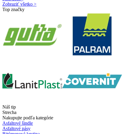
Zobraziť všetko >
Top značky
Náš tip
Strecha
Nakupujte podľa kategórie
Asfaltové šindle
Asfaltové pásy
Bitúmenová krytina