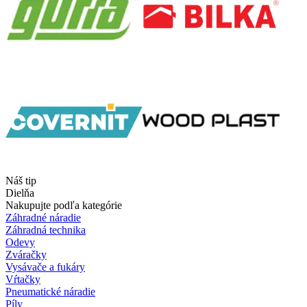
Náš tip
Dielňa
Nakupujte podľa kategórie
Záhradné náradie
Záhradná technika
Odevy
Zváračky
Vysávače a fukáry
Vŕtačky
Pneumatické náradie
Píly