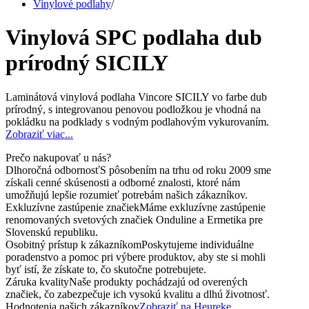
Vinylové podlahy
/
Vinylová SPC podlaha dub
prírodný SICILY
Laminátová vinylová podlaha Vincore SICILY vo farbe dub
prírodný, s integrovanou penovou podložkou je vhodná na
pokládku na podklady s vodným podlahovým vykurovaním.
Zobraziť viac...
Prečo nakupovať u nás?
Dlhoročná odbornosť
S pôsobením na trhu od roku 2009 sme
získali cenné skúsenosti a odborné znalosti, ktoré nám
umožňujú lepšie rozumieť potrebám našich zákazníkov.
Exkluzívne zastúpenie značiek
Máme exkluzívne zastúpenie
renomovaných svetových značiek Onduline a Ermetika pre
Slovenskú republiku.
Osobitný prístup k zákazníkom
Poskytujeme individuálne
poradenstvo a pomoc pri výbere produktov, aby ste si mohli
byť istí, že získate to, čo skutočne potrebujete.
Záruka kvality
Naše produkty pochádzajú od overených
značiek, čo zabezpečuje ich vysokú kvalitu a dlhú životnosť.
Hodnotenia našich zákazníkov
Zobraziť na Heureke