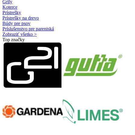
Grily
Koterce
Prístrešky
Prístrešky na drevo
Búdy pre psov
Príslušenstvo pre pareniská
Zobraziť všetko >
Top značky