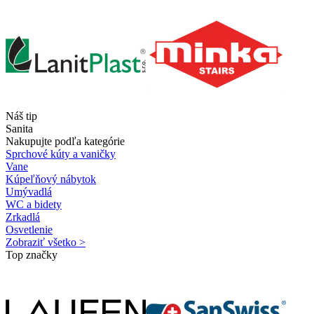
Náš tip
Sanita
Nakupujte podľa kategórie
Sprchové kúty a vaničky
Vane
Kúpeľňový nábytok
Umývadlá
WC a bidety
Zrkadlá
Osvetlenie
Zobraziť všetko >
Top značky