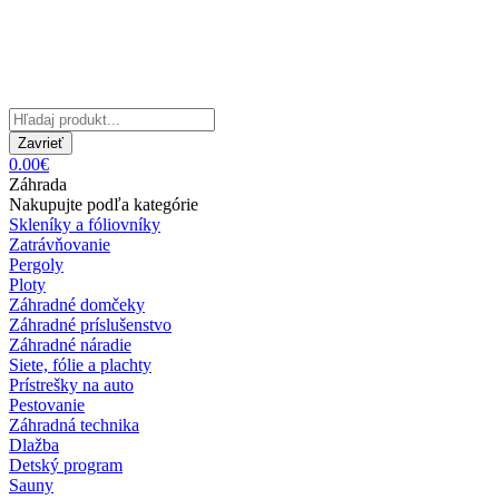
Zavrieť
0.00€
Záhrada
Nakupujte podľa kategórie
Skleníky a fóliovníky
Zatrávňovanie
Pergoly
Ploty
Záhradné domčeky
Záhradné príslušenstvo
Záhradné náradie
Siete, fólie a plachty
Prístrešky na auto
Pestovanie
Záhradná technika
Dlažba
Detský program
Sauny