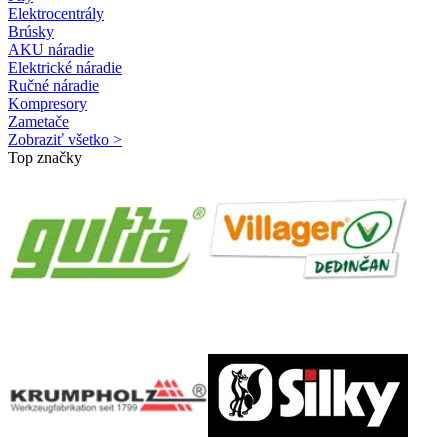
Elektrocentrály
Brúsky
AKU náradie
Elektrické náradie
Ručné náradie
Kompresory
Zametače
Zobraziť všetko >
Top značky