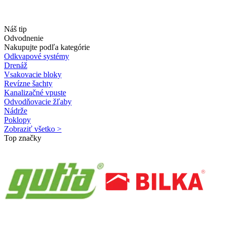
Náš tip
Odvodnenie
Nakupujte podľa kategórie
Odkvapové systémy
Drenáž
Vsakovacie bloky
Revízne šachty
Kanalizačné vpuste
Odvodňovacie žľaby
Nádrže
Poklopy
Zobraziť všetko >
Top značky