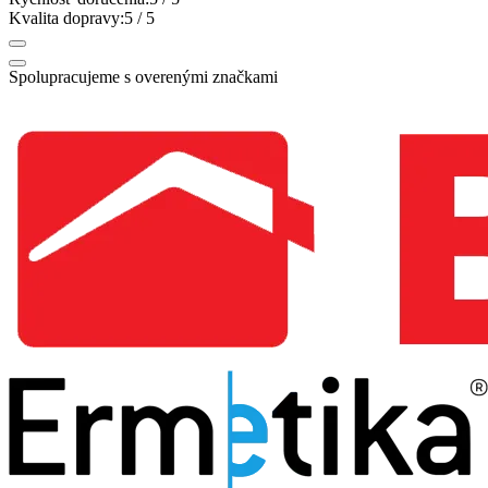
Kvalita dopravy:
5
/ 5
Spolupracujeme s overenými značkami