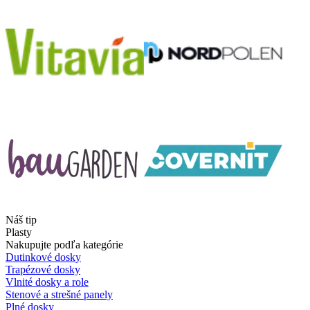
Náš tip
Plasty
Nakupujte podľa kategórie
Dutinkové dosky
Trapézové dosky
Vlnité dosky a role
Stenové a strešné panely
Plné dosky