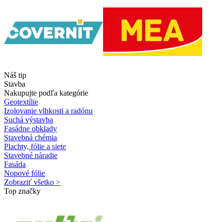
Náš tip
Stavba
Nakupujte podľa kategórie
Geotextílie
Izolovanie vlhkosti a radónu
Suchá výstavba
Fasádne obklady
Stavebná chémia
Plachty, fólie a siete
Stavebné náradie
Fasáda
Nopové fólie
Zobraziť všetko >
Top značky