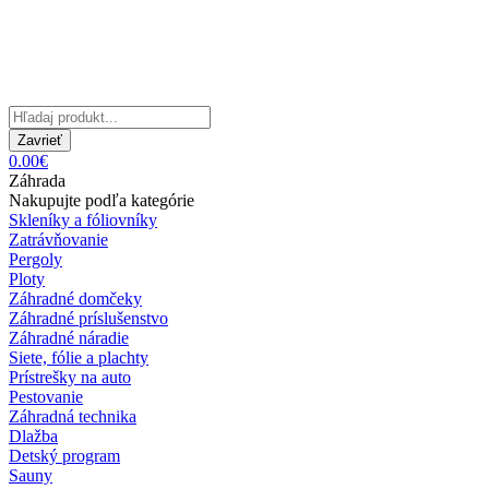
Zavrieť
0.00€
Záhrada
Nakupujte podľa kategórie
Skleníky a fóliovníky
Zatrávňovanie
Pergoly
Ploty
Záhradné domčeky
Záhradné príslušenstvo
Záhradné náradie
Siete, fólie a plachty
Prístrešky na auto
Pestovanie
Záhradná technika
Dlažba
Detský program
Sauny