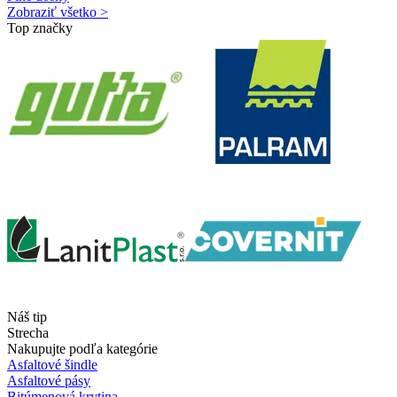
Zobraziť všetko >
Top značky
Náš tip
Strecha
Nakupujte podľa kategórie
Asfaltové šindle
Asfaltové pásy
Bitúmenová krytina