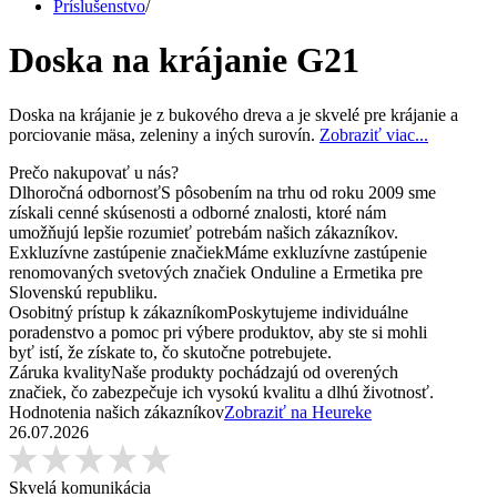
Príslušenstvo
/
Doska na krájanie G21
Doska na krájanie je z bukového dreva a je skvelé pre krájanie a
porciovanie mäsa, zeleniny a iných surovín.
Zobraziť viac...
Prečo nakupovať u nás?
Dlhoročná odbornosť
S pôsobením na trhu od roku 2009 sme
získali cenné skúsenosti a odborné znalosti, ktoré nám
umožňujú lepšie rozumieť potrebám našich zákazníkov.
Exkluzívne zastúpenie značiek
Máme exkluzívne zastúpenie
renomovaných svetových značiek Onduline a Ermetika pre
Slovenskú republiku.
Osobitný prístup k zákazníkom
Poskytujeme individuálne
poradenstvo a pomoc pri výbere produktov, aby ste si mohli
byť istí, že získate to, čo skutočne potrebujete.
Záruka kvality
Naše produkty pochádzajú od overených
značiek, čo zabezpečuje ich vysokú kvalitu a dlhú životnosť.
Hodnotenia našich zákazníkov
Zobraziť na Heureke
26.07.2026
Skvelá komunikácia