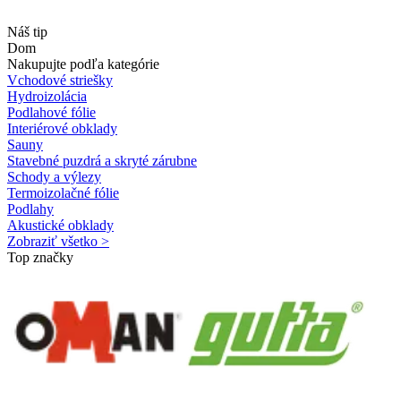
Náš tip
Dom
Nakupujte podľa kategórie
Vchodové striešky
Hydroizolácia
Podlahové fólie
Interiérové obklady
Sauny
Stavebné puzdrá a skryté zárubne
Schody a výlezy
Termoizolačné fólie
Podlahy
Akustické obklady
Zobraziť všetko >
Top značky