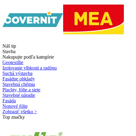
Náš tip
Stavba
Nakupujte podľa kategórie
Geotextílie
Izolovanie vlhkosti a radónu
Suchá výstavba
Fasádne obklady
Stavebná chémia
Plachty, fólie a siete
Stavebné náradie
Fasáda
Nopové fólie
Zobraziť všetko >
Top značky