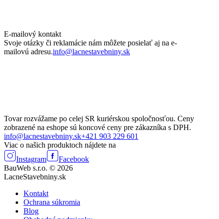
E-mailový kontakt
Svoje otázky či reklamácie nám môžete posielať aj na e-
mailovú adresu.
info@lacnestavebniny.sk
Tovar rozvážame po celej SR kuriérskou spoločnosťou. Ceny
zobrazené na eshope sú koncové ceny pre zákazníka s DPH.
info@lacnestavebniny.sk
+421 903 229 601
Viac o našich produktoch nájdete na
Instagram
Facebook
BauWeb s.r.o. © 2026
LacneStavebniny.sk
Kontakt
Ochrana súkromia
Blog