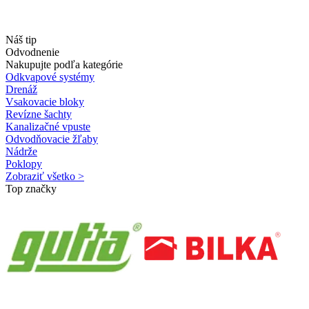
Náš tip
Odvodnenie
Nakupujte podľa kategórie
Odkvapové systémy
Drenáž
Vsakovacie bloky
Revízne šachty
Kanalizačné vpuste
Odvodňovacie žľaby
Nádrže
Poklopy
Zobraziť všetko >
Top značky