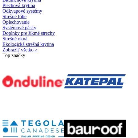
Plechová krytina
Odkvapové systémy
Strešné fólie
Oplechovanie
Systémové pásky
Doplnky pre šikmé strechy
Strešné okná
Ekologická strešná krytina
Zobraziť všetko >
Top značky