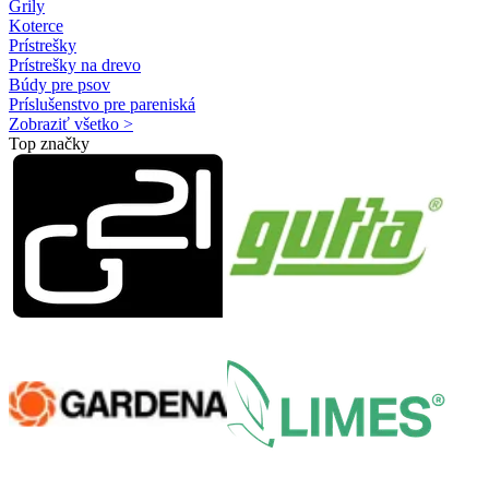
Grily
Koterce
Prístrešky
Prístrešky na drevo
Búdy pre psov
Príslušenstvo pre pareniská
Zobraziť všetko >
Top značky