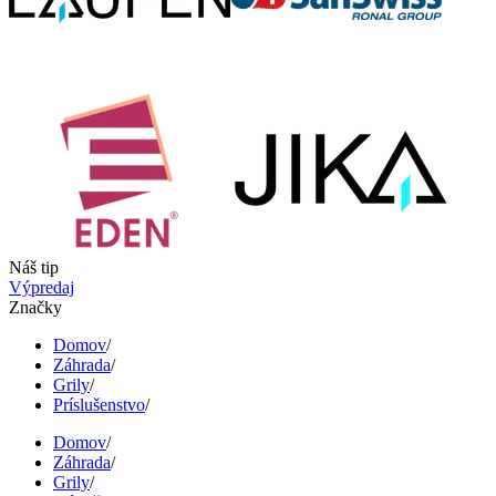
Náš tip
Výpredaj
Značky
Domov
/
Záhrada
/
Grily
/
Príslušenstvo
/
Domov
/
Záhrada
/
Grily
/