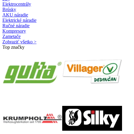
Elektrocentrály
Brúsky
AKU náradie
Elektrické náradie
Ručné náradie
Kompresory
Zametače
Zobraziť všetko >
Top značky