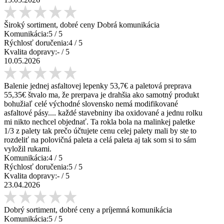
Široký sortiment, dobré ceny Dobrá komunikácia
Komunikácia:
5
/ 5
Rýchlosť doručenia:
4
/ 5
Kvalita dopravy:
-
/ 5
10.05.2026
Balenie jednej asfaltovej lepenky 53,7€ a paletová preprava
55,35€ štvalo ma, že prerpava je drahšia ako samotný produkt
bohužiaľ celé východné slovensko nemá modifikované
asfaltové pásy.... každé stavebniny iba oxidované a jednu rolku
mi nikto nechcel objednať. Ta rokla bola na malinkej paletke
1/3 z palety tak prečo účtujete cenu celej palety mali by ste to
rozdeliť na polovičná paleta a celá paleta aj tak som si to sám
vyložil rukami.
Komunikácia:
4
/ 5
Rýchlosť doručenia:
5
/ 5
Kvalita dopravy:
-
/ 5
23.04.2026
Dobrý sortiment, dobré ceny a príjemná komunikácia
Komunikácia:
5
/ 5