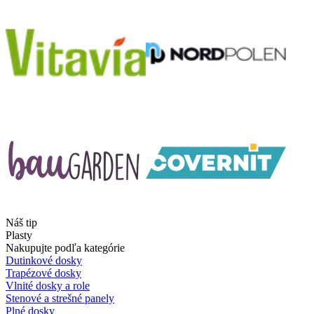
Náš tip
Plasty
Nakupujte podľa kategórie
Dutinkové dosky
Trapézové dosky
Vlnité dosky a role
Stenové a strešné panely
Plné dosky