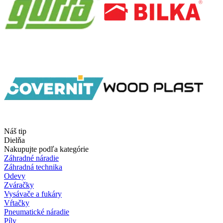
Náš tip
Dielňa
Nakupujte podľa kategórie
Záhradné náradie
Záhradná technika
Odevy
Zváračky
Vysávače a fukáry
Vŕtačky
Pneumatické náradie
Píly