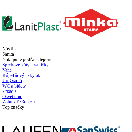
Náš tip
Sanita
Nakupujte podľa kategórie
Sprchové kúty a vaničky
Vane
Kúpeľňový nábytok
Umývadlá
WC a bidety
Zrkadlá
Osvetlenie
Zobraziť všetko >
Top značky